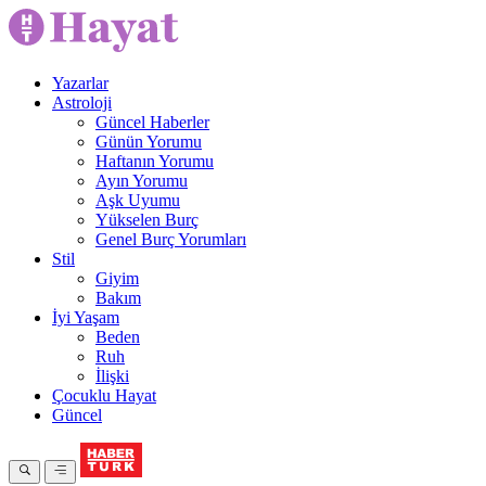
Yazarlar
Astroloji
Güncel Haberler
Günün Yorumu
Haftanın Yorumu
Ayın Yorumu
Aşk Uyumu
Yükselen Burç
Genel Burç Yorumları
Stil
Giyim
Bakım
İyi Yaşam
Beden
Ruh
İlişki
Çocuklu Hayat
Güncel