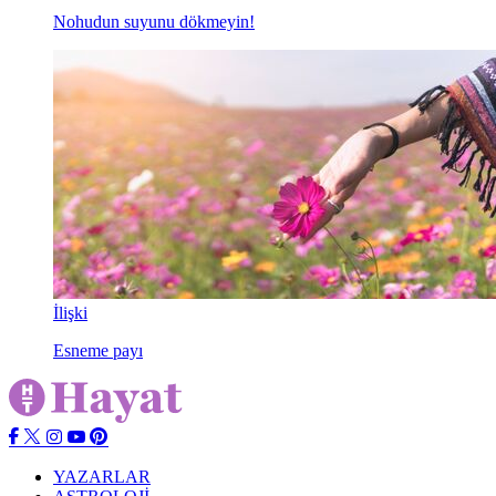
Nohudun suyunu dökmeyin!
İlişki
Esneme payı
YAZARLAR