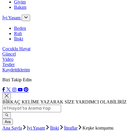
Giyim
Bakım
İyi Yaşam
Beden
Ruh
İlişki
Çocuklu Hayat
Güncel
Video
Testler
Kaydettiklerim
Bizi Takip Edin
BİRKAÇ KELİME YAZARAK SİZE YARDIMCI OLABİLİRİZ
Ara
Ana Sayfa
İyi Yaşam
İlişki
İtiraflar
Keşke komşumu