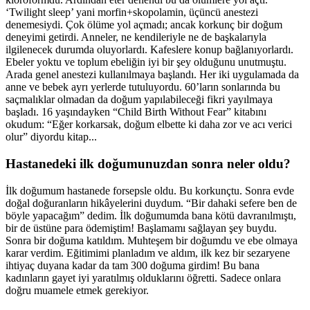
‘Twilight sleep’ yani morfin+skopolamin, üçüncü anestezi
denemesiydi. Çok ölüme yol açmadı; ancak korkunç bir doğum
deneyimi getirdi. Anneler, ne kendileriyle ne de başkalarıyla
ilgilenecek durumda oluyorlardı. Kafeslere konup bağlanıyorlardı.
Ebeler yoktu ve toplum ebeliğin iyi bir şey olduğunu unutmuştu.
Arada genel anestezi kullanılmaya başlandı. Her iki uygulamada da
anne ve bebek ayrı yerlerde tutuluyordu. 60’ların sonlarında bu
saçmalıklar olmadan da doğum yapılabileceği fikri yayılmaya
başladı. 16 yaşındayken “Child Birth Without Fear” kitabını
okudum: “Eğer korkarsak, doğum elbette ki daha zor ve acı verici
olur” diyordu kitap...
Hastanedeki ilk doğumunuzdan sonra neler oldu?
İlk doğumum hastanede forsepsle oldu. Bu korkunçtu. Sonra evde
doğal doğuranların hikâyelerini duydum. “Bir dahaki sefere ben de
böyle yapacağım” dedim. İlk doğumumda bana kötü davranılmıştı,
bir de üstüne para ödemiştim! Başlamamı sağlayan şey buydu.
Sonra bir doğuma katıldım. Muhteşem bir doğumdu ve ebe olmaya
karar verdim. Eğitimimi planladım ve aldım, ilk kez bir sezaryene
ihtiyaç duyana kadar da tam 300 doğuma girdim! Bu bana
kadınların gayet iyi yaratılmış olduklarını öğretti. Sadece onlara
doğru muamele etmek gerekiyor.