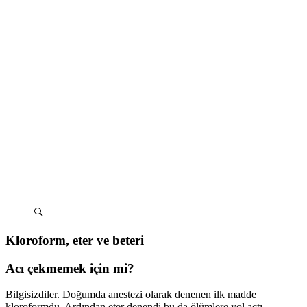
Kloroform, eter ve beteri
Acı çekmemek için mi?
Bilgisizdiler. Doğumda anestezi olarak denenen ilk madde
kloroformdu. Ardından eter denendi bu da ölümlere yol açtı.