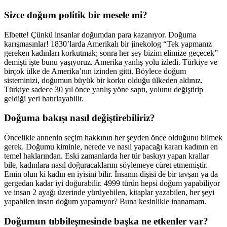
Sizce doğum politik bir mesele mi?
Elbette! Çünkü insanlar doğumdan para kazanıyor. Doğuma
karışmasınlar! 1830’larda Amerikalı bir jinekolog “Tek yapmanız
gereken kadınları korkutmak; sonra her şey bizim elimize geçecek”
demişti işte bunu yaşıyoruz. Amerika yanlış yolu izledi. Türkiye ve
birçok ülke de Amerika’nın izinden gitti. Böylece doğum
sisteminizi, doğumun büyük bir korku olduğu ülkeden aldınız.
Türkiye sadece 30 yıl önce yanlış yöne saptı, yolunu değiştirip
geldiği yeri hatırlayabilir.
Doğuma bakışı nasıl değiştirebiliriz?
Öncelikle annenin seçim hakkının her şeyden önce olduğunu bilmek
gerek. Doğumu kiminle, nerede ve nasıl yapacağı kararı kadının en
temel haklarından. Eski zamanlarda her tür baskıyı yapan krallar
bile, kadınlara nasıl doğuracaklarını söylemeye cüret etmemiştir.
Emin olun ki kadın en iyisini bilir. İnsanın dişisi de bir tavşan ya da
gergedan kadar iyi doğurabilir. 4999 türün hepsi doğum yapabiliyor
ve insan 2 ayağı üzerinde yürüyebilen, kitaplar yazabilen, her şeyi
yapabilen insan doğum yapamıyor? Buna kesinlikle inanamam.
Doğumun tıbbileşmesinde başka ne etkenler var?