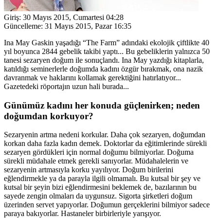
Giriş:
30 Mayıs 2015, Cumartesi 04:28
Güncelleme:
31 Mayıs 2015, Pazar 16:35
Ina May Gaskin yaşadığı “The Farm” adındaki ekolojik çiftlikte 40
yıl boyunca 2844 gebelik takibi yaptı... Bu gebeliklerin yalnızca 50
tanesi sezaryen doğum ile sonuçlandı. Ina May yazdığı kitaplarla,
katıldığı seminerlerle doğumda kadını özgür bırakmak, ona nazik
davranmak ve haklarını kollamak gerektiğini hatırlatıyor...
Gazetedeki röportajın uzun hali burada...
Günümüz kadını her konuda güçlenirken; neden
doğumdan korkuyor?
Sezaryenin artma nedeni korkular. Daha çok sezaryen, doğumdan
korkan daha fazla kadın demek. Doktorlar da eğitimlerinde sürekli
sezaryen gördükleri için normal doğumu bilmiyorlar. Doğuma
sürekli müdahale etmek gerekli sanıyorlar. Müdahalelerin ve
sezaryenin artmasıyla korku yayılıyor. Doğum birilerini
eğlendirmekle ya da parayla ilgili olmamalı. Bu kutsal bir şey ve
kutsal bir şeyin bizi eğlendirmesini beklemek de, bazılarının bu
sayede zengin olmaları da uygunsuz. Sigorta şirketleri doğum
üzerinden servet yapıyorlar. Doğumun gerçeklerini bilmiyor sadece
paraya bakıyorlar. Hastaneler birbirleriyle yarışıyor.