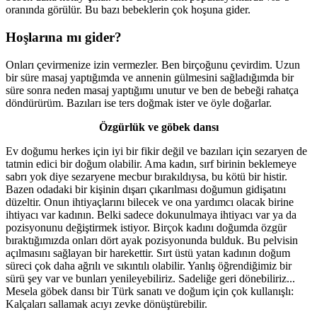
oranında görülür. Bu bazı bebeklerin çok hoşuna gider.
Hoşlarına mı gider?
Onları çevirmenize izin vermezler. Ben birçoğunu çevirdim. Uzun
bir süre masaj yaptığımda ve annenin gülmesini sağladığımda bir
süre sonra neden masaj yaptığımı unutur ve ben de bebeği rahatça
döndürürüm. Bazıları ise ters doğmak ister ve öyle doğarlar.
Özgürlük ve göbek dansı
Ev doğumu herkes için iyi bir fikir değil ve bazıları için sezaryen de
tatmin edici bir doğum olabilir. Ama kadın, sırf birinin beklemeye
sabrı yok diye sezaryene mecbur bırakıldıysa, bu kötü bir histir.
Bazen odadaki bir kişinin dışarı çıkarılması doğumun gidişatını
düzeltir. Onun ihtiyaçlarını bilecek ve ona yardımcı olacak birine
ihtiyacı var kadının. Belki sadece dokunulmaya ihtiyacı var ya da
pozisyonunu değiştirmek istiyor. Birçok kadını doğumda özgür
bıraktığımızda onları dört ayak pozisyonunda bulduk. Bu pelvisin
açılmasını sağlayan bir harekettir. Sırt üstü yatan kadının doğum
süreci çok daha ağrılı ve sıkıntılı olabilir. Yanlış öğrendiğimiz bir
sürü şey var ve bunları yenileyebiliriz. Sadeliğe geri dönebiliriz...
Mesela göbek dansı bir Türk sanatı ve doğum için çok kullanışlı:
Kalçaları sallamak acıyı zevke dönüştürebilir.