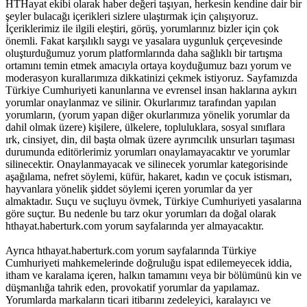
HTHayat ekibi olarak haber değeri taşıyan, herkesin kendine dair bir
şeyler bulacağı içerikleri sizlere ulaştırmak için çalışıyoruz.
İçeriklerimiz ile ilgili eleştiri, görüş, yorumlarınız bizler için çok
önemli. Fakat karşılıklı saygı ve yasalara uygunluk çerçevesinde
oluşturduğumuz yorum platformlarında daha sağlıklı bir tartışma
ortamını temin etmek amacıyla ortaya koyduğumuz bazı yorum ve
moderasyon kurallarımıza dikkatinizi çekmek istiyoruz. Sayfamızda
Türkiye Cumhuriyeti kanunlarına ve evrensel insan haklarına aykırı
yorumlar onaylanmaz ve silinir. Okurlarımız tarafından yapılan
yorumların, (yorum yapan diğer okurlarımıza yönelik yorumlar da
dahil olmak üzere) kişilere, ülkelere, topluluklara, sosyal sınıflara
ırk, cinsiyet, din, dil başta olmak üzere ayrımcılık unsurları taşıması
durumunda editörlerimiz yorumları onaylamayacaktır ve yorumlar
silinecektir. Onaylanmayacak ve silinecek yorumlar kategorisinde
aşağılama, nefret söylemi, küfür, hakaret, kadın ve çocuk istismarı,
hayvanlara yönelik şiddet söylemi içeren yorumlar da yer
almaktadır. Suçu ve suçluyu övmek, Türkiye Cumhuriyeti yasalarına
göre suçtur. Bu nedenle bu tarz okur yorumları da doğal olarak
hthayat.haberturk.com yorum sayfalarında yer almayacaktır.
Ayrıca hthayat.haberturk.com yorum sayfalarında Türkiye
Cumhuriyeti mahkemelerinde doğruluğu ispat edilemeyecek iddia,
itham ve karalama içeren, halkın tamamını veya bir bölümünü kin ve
düşmanlığa tahrik eden, provokatif yorumlar da yapılamaz.
Yorumlarda markaların ticari itibarını zedeleyici, karalayıcı ve