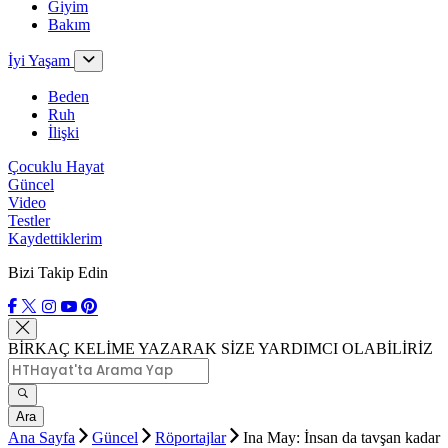
Giyim
Bakım
İyi Yaşam
Beden
Ruh
İlişki
Çocuklu Hayat
Güncel
Video
Testler
Kaydettiklerim
Bizi Takip Edin
BİRKAÇ KELİME YAZARAK SİZE YARDIMCI OLABİLİRİZ
Ara
Ana Sayfa
Güncel
Röportajlar
Ina May: İnsan da tavşan kadar