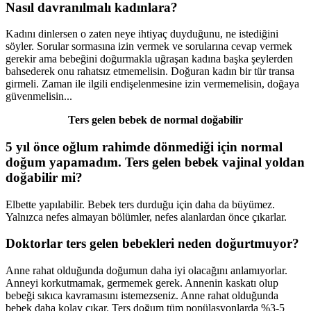
Nasıl davranılmalı kadınlara?
Kadını dinlersen o zaten neye ihtiyaç duyduğunu, ne istediğini
söyler. Sorular sormasına izin vermek ve sorularına cevap vermek
gerekir ama bebeğini doğurmakla uğraşan kadına başka şeylerden
bahsederek onu rahatsız etmemelisin. Doğuran kadın bir tür transa
girmeli. Zaman ile ilgili endişelenmesine izin vermemelisin, doğaya
güvenmelisin...
Ters gelen bebek de normal doğabilir
5 yıl önce oğlum rahimde dönmediği için normal
doğum yapamadım. Ters gelen bebek vajinal yoldan
doğabilir mi?
Elbette yapılabilir. Bebek ters durduğu için daha da büyümez.
Yalnızca nefes almayan bölümler, nefes alanlardan önce çıkarlar.
Doktorlar ters gelen bebekleri neden doğurtmuyor?
Anne rahat olduğunda doğumun daha iyi olacağını anlamıyorlar.
Anneyi korkutmamak, germemek gerek. Annenin kaskatı olup
bebeği sıkıca kavramasını istemezseniz. Anne rahat olduğunda
bebek daha kolay çıkar. Ters doğum tüm popülasyonlarda %3-5