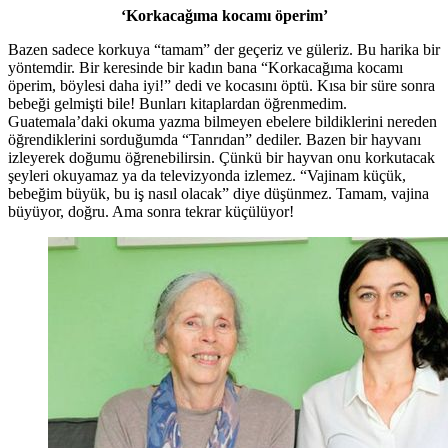
‘Korkacağıma kocamı öperim’
Bazen sadece korkuya “tamam” der geçeriz ve güleriz. Bu harika bir
yöntemdir. Bir keresinde bir kadın bana “Korkacağıma kocamı
öperim, böylesi daha iyi!” dedi ve kocasını öptü. Kısa bir süre sonra
bebeği gelmişti bile! Bunları kitaplardan öğrenmedim.
Guatemala’daki okuma yazma bilmeyen ebelere bildiklerini nereden
öğrendiklerini sorduğumda “Tanrıdan” dediler. Bazen bir hayvanı
izleyerek doğumu öğrenebilirsin. Çünkü bir hayvan onu korkutacak
şeyleri okuyamaz ya da televizyonda izlemez. “Vajinam küçük,
bebeğim büyük, bu iş nasıl olacak” diye düşünmez. Tamam, vajina
büyüyor, doğru. Ama sonra tekrar küçülüyor!