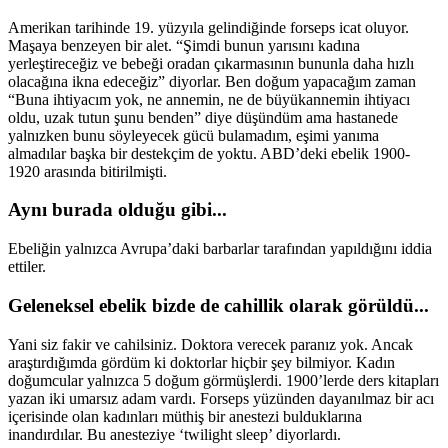
Amerikan tarihinde 19. yüzyıla gelindiğinde forseps icat oluyor.
Maşaya benzeyen bir alet. “Şimdi bunun yarısını kadına
yerleştireceğiz ve bebeği oradan çıkarmasının bununla daha hızlı
olacağına ikna edeceğiz” diyorlar. Ben doğum yapacağım zaman
“Buna ihtiyacım yok, ne annemin, ne de büyükannemin ihtiyacı
oldu, uzak tutun şunu benden” diye düşündüm ama hastanede
yalnızken bunu söyleyecek gücü bulamadım, eşimi yanıma
almadılar başka bir destekçim de yoktu. ABD’deki ebelik 1900-
1920 arasında bitirilmişti.
Aynı burada olduğu gibi...
Ebeliğin yalnızca Avrupa’daki barbarlar tarafından yapıldığını iddia
ettiler.
Geleneksel ebelik bizde de cahillik olarak görüldü...
Yani siz fakir ve cahilsiniz. Doktora verecek paranız yok. Ancak
araştırdığımda gördüm ki doktorlar hiçbir şey bilmiyor. Kadın
doğumcular yalnızca 5 doğum görmüşlerdi. 1900’lerde ders kitapları
yazan iki umarsız adam vardı. Forseps yüzünden dayanılmaz bir acı
içerisinde olan kadınları müthiş bir anestezi bulduklarına
inandırdılar. Bu anesteziye ‘twilight sleep’ diyorlardı.