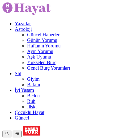
Yazarlar
Astroloji
Güncel Haberler
Günün Yorumu
Haftanın Yorumu
Ayın Yorumu
Aşk Uyumu
Yükselen Burç
Genel Burç Yorumları
Stil
Giyim
Bakım
İyi Yaşam
Beden
Ruh
İlişki
Çocuklu Hayat
Güncel