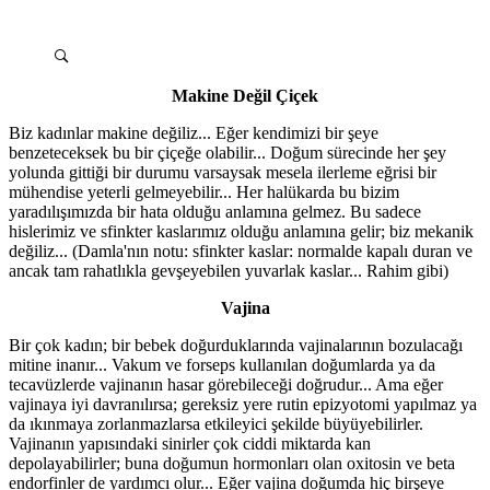
Makine Değil Çiçek
Biz kadınlar makine değiliz... Eğer kendimizi bir şeye
benzeteceksek bu bir çiçeğe olabilir... Doğum sürecinde her şey
yolunda gittiği bir durumu varsaysak mesela ilerleme eğrisi bir
mühendise yeterli gelmeyebilir... Her halükarda bu bizim
yaradılışımızda bir hata olduğu anlamına gelmez. Bu sadece
hislerimiz ve sfinkter kaslarımız olduğu anlamına gelir; biz mekanik
değiliz... (Damla'nın notu: sfinkter kaslar: normalde kapalı duran ve
ancak tam rahatlıkla gevşeyebilen yuvarlak kaslar... Rahim gibi)
Vajina
Bir çok kadın; bir bebek doğurduklarında vajinalarının bozulacağı
mitine inanır... Vakum ve forseps kullanılan doğumlarda ya da
tecavüzlerde vajinanın hasar görebileceği doğrudur... Ama eğer
vajinaya iyi davranılırsa; gereksiz yere rutin epizyotomi yapılmaz ya
da ıkınmaya zorlanmazlarsa etkileyici şekilde büyüyebilirler.
Vajinanın yapısındaki sinirler çok ciddi miktarda kan
depolayabilirler; buna doğumun hormonları olan oxitosin ve beta
endorfinler de yardımcı olur... Eğer vajina doğumda hiç birşeye