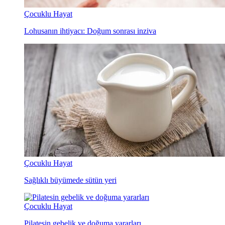
Çocuklu Hayat
Lohusanın ihtiyacı: Doğum sonrası inziva
Çocuklu Hayat
Sağlıklı büyümede sütün yeri
Çocuklu Hayat
Pilatesin gebelik ve doğuma yararları