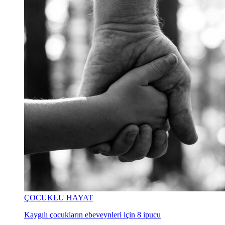
ÇOCUKLU HAYAT
Kaygılı çocukların ebeveynleri için 8 ipucu