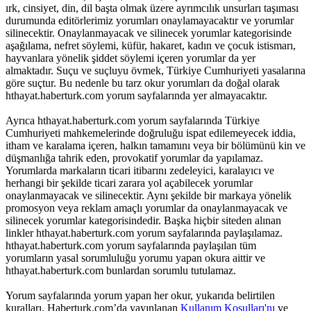
ırk, cinsiyet, din, dil başta olmak üzere ayrımcılık unsurları taşıması
durumunda editörlerimiz yorumları onaylamayacaktır ve yorumlar
silinecektir. Onaylanmayacak ve silinecek yorumlar kategorisinde
aşağılama, nefret söylemi, küfür, hakaret, kadın ve çocuk istismarı,
hayvanlara yönelik şiddet söylemi içeren yorumlar da yer
almaktadır. Suçu ve suçluyu övmek, Türkiye Cumhuriyeti yasalarına
göre suçtur. Bu nedenle bu tarz okur yorumları da doğal olarak
hthayat.haberturk.com yorum sayfalarında yer almayacaktır.
Ayrıca hthayat.haberturk.com yorum sayfalarında Türkiye
Cumhuriyeti mahkemelerinde doğruluğu ispat edilemeyecek iddia,
itham ve karalama içeren, halkın tamamını veya bir bölümünü kin ve
düşmanlığa tahrik eden, provokatif yorumlar da yapılamaz.
Yorumlarda markaların ticari itibarını zedeleyici, karalayıcı ve
herhangi bir şekilde ticari zarara yol açabilecek yorumlar
onaylanmayacak ve silinecektir. Aynı şekilde bir markaya yönelik
promosyon veya reklam amaçlı yorumlar da onaylanmayacak ve
silinecek yorumlar kategorisindedir. Başka hiçbir siteden alınan
linkler hthayat.haberturk.com yorum sayfalarında paylaşılamaz.
hthayat.haberturk.com yorum sayfalarında paylaşılan tüm
yorumların yasal sorumluluğu yorumu yapan okura aittir ve
hthayat.haberturk.com bunlardan sorumlu tutulamaz.
Yorum sayfalarında yorum yapan her okur, yukarıda belirtilen
kuralları, Haberturk.com’da yayınlanan
Kullanım Koşulları'nı
ve