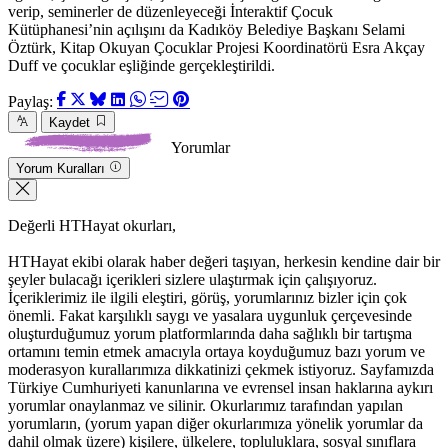
verip, seminerler de düzenleyeceği İnteraktif Çocuk
Kütüphanesi’nin açılışını da Kadıköy Belediye Başkanı Selami
Öztürk, Kitap Okuyan Çocuklar Projesi Koordinatörü Esra Akçay
Duff ve çocuklar eşliğinde gerçekleştirildi.
Paylaş:
Kaydet
Yorumlar
Yorum Kuralları
Değerli HTHayat okurları,
HTHayat ekibi olarak haber değeri taşıyan, herkesin kendine dair bir
şeyler bulacağı içerikleri sizlere ulaştırmak için çalışıyoruz.
İçeriklerimiz ile ilgili eleştiri, görüş, yorumlarınız bizler için çok
önemli. Fakat karşılıklı saygı ve yasalara uygunluk çerçevesinde
oluşturduğumuz yorum platformlarında daha sağlıklı bir tartışma
ortamını temin etmek amacıyla ortaya koyduğumuz bazı yorum ve
moderasyon kurallarımıza dikkatinizi çekmek istiyoruz. Sayfamızda
Türkiye Cumhuriyeti kanunlarına ve evrensel insan haklarına aykırı
yorumlar onaylanmaz ve silinir. Okurlarımız tarafından yapılan
yorumların, (yorum yapan diğer okurlarımıza yönelik yorumlar da
dahil olmak üzere) kişilere, ülkelere, topluluklara, sosyal sınıflara