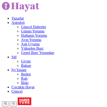
Yazarlar
Astroloji
Güncel Haberler
Günün Yorumu
Haftanın Yorumu
Ayın Yorumu
Aşk Uyumu
Yükselen Burç
Genel Burç Yorumları
Stil
Giyim
Bakım
İyi Yaşam
Beden
Ruh
İlişki
Çocuklu Hayat
Güncel