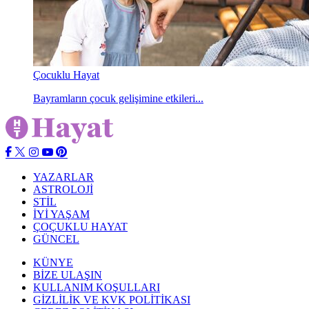
Çocuklu Hayat
Bayramların çocuk gelişimine etkileri...
YAZARLAR
ASTROLOJİ
STİL
İYİ YAŞAM
ÇOÇUKLU HAYAT
GÜNCEL
KÜNYE
BİZE ULAŞIN
KULLANIM KOŞULLARI
GİZLİLİK VE KVK POLİTİKASI