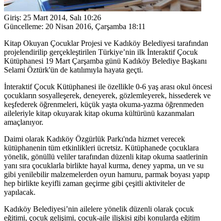
Giriş:
25 Mart 2014, Salı 10:26
Güncelleme:
20 Nisan 2016, Çarşamba 18:11
Kitap Okuyan Çocuklar Projesi ve Kadıköy Belediyesi tarafından
projelendirilip gerçekleştirilen Türkiye’nin ilk İnteraktif Çocuk
Kütüphanesi 19 Mart Çarşamba günü Kadıköy Belediye Başkanı
Selami Öztürk'ün de katılımıyla hayata geçti.
İnteraktif Çocuk Kütüphanesi ile özellikle 0-6 yaş arası okul öncesi
çocukların sosyalleşerek, deneyerek, gözlemleyerek, hissederek ve
keşfederek öğrenmeleri, küçük yaşta okuma-yazma öğrenmeden
aileleriyle kitap okuyarak kitap okuma kültürünü kazanmaları
amaçlanıyor.
Daimi olarak Kadıköy Özgürlük Parkı'nda hizmet verecek
kütüphanenin tüm etkinlikleri ücretsiz. Kütüphanede çocuklara
yönelik, gönüllü veliler tarafından düzenli kitap okuma saatlerinin
yanı sıra çocuklarla birlikte hayal kurma, deney yapma, un ve su
gibi yenilebilir malzemelerden oyun hamuru, parmak boyası yapıp
hep birlikte keyifli zaman geçirme gibi çeşitli aktiviteler de
yapılacak.
Kadıköy Belediyesi’nin ailelere yönelik düzenli olarak çocuk
eğitimi, çocuk gelişimi, çocuk-aile ilişkisi gibi konularda eğitim