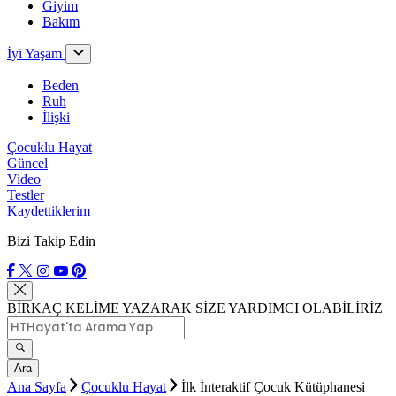
Giyim
Bakım
İyi Yaşam
Beden
Ruh
İlişki
Çocuklu Hayat
Güncel
Video
Testler
Kaydettiklerim
Bizi Takip Edin
BİRKAÇ KELİME YAZARAK SİZE YARDIMCI OLABİLİRİZ
Ara
Ana Sayfa
Çocuklu Hayat
İlk İnteraktif Çocuk Kütüphanesi