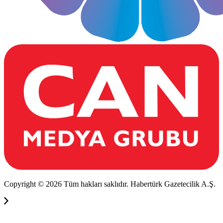
Copyright © 2026 Tüm hakları saklıdır. Habertürk Gazetecilik A.Ş.