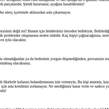
tlı parçalarıdır. Şimdi hazırsanız; ayağına basabilirsiniz!
 bu süreç içerisinde aklınızdan asla çıkarmayın.
ezsiniz değil mi? Bunun için limitlerinizi önceden belirleyin. Belirlediğ
 problemler oluşmasına neden olabilir. Kaç kişiyi çağıracağınıza, nered
n iyisi olacaktır.
dolu olmadığından ya da bedeniniz yorgun düşmediğinden, provanızın sonu
rtulmuş olacaksınız.
ü fikirlerle kafanızı bulandırmasına izin vermeyin. Bu kişi anneniz, kay
 için asla kendinizi zorlamayın. Ne istediğinize karar verin ve sadece y
nda!