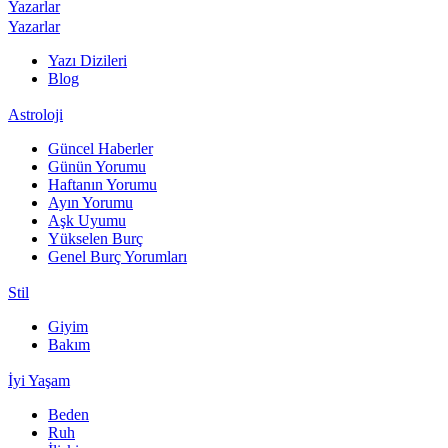
Yazarlar
Yazarlar
Yazı Dizileri
Blog
Astroloji
Güncel Haberler
Günün Yorumu
Haftanın Yorumu
Ayın Yorumu
Aşk Uyumu
Yükselen Burç
Genel Burç Yorumları
Stil
Giyim
Bakım
İyi Yaşam
Beden
Ruh