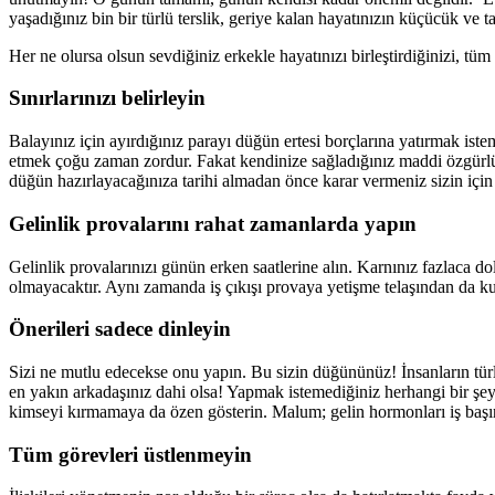
yaşadığınız bin bir türlü terslik, geriye kalan hayatınızın küçücük ve ta
Her ne olursa olsun sevdiğiniz erkekle hayatınızı birleştirdiğinizi, tüm
Sınırlarınızı belirleyin
Balayınız için ayırdığınız parayı düğün ertesi borçlarına yatırmak istem
etmek çoğu zaman zordur. Fakat kendinize sağladığınız maddi özgürlük
düğün hazırlayacağınıza tarihi almadan önce karar vermeniz sizin için e
Gelinlik provalarını rahat zamanlarda yapın
Gelinlik provalarınızı günün erken saatlerine alın. Karnınız fazlaca 
olmayacaktır. Aynı zamanda iş çıkışı provaya yetişme telaşından da ku
Önerileri sadece dinleyin
Sizi ne mutlu edecekse onu yapın. Bu sizin düğününüz! İnsanların türl
en yakın arkadaşınız dahi olsa! Yapmak istemediğiniz herhangi bir şey
kimseyi kırmamaya da özen gösterin. Malum; gelin hormonları iş başı
Tüm görevleri üstlenmeyin