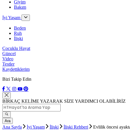
Giyim
Bakım
İyi Yaşam
Beden
Ruh
İlişki
Çocuklu Hayat
Güncel
Video
Testler
Kaydettiklerim
Bizi Takip Edin
BİRKAÇ KELİME YAZARAK SİZE YARDIMCI OLABİLİRİZ
Ara
Ana Sayfa
İyi Yaşam
İlişki
İlişki Rehberi
Evlilik öncesi ayak