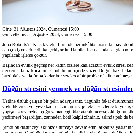
Giriş:
31 Ağustos 2024, Cumartesi 15:00
Güncelleme:
31 Ağustos 2024, Cumartesi 15:00
Julia Roberts’ın Kaçak Gelin filminde her nikâhtan nasıl kıl payı dönd
can çekişmelerine dikkat çekiyordu. Hamilelik esnasında salgılanan h
yapılacak işlerse çoktur.
Başından evlilik geçmiş her kadın bizlere katılacaktır; evlilik stresi ke
derken kafanız koca bir sis bulutunun içinde yüzer. Düğün hazırlıkla
buzdolabı ya da fırına kadar her şey koca bir problem haline gelmeye 
Düğün stresini yenmek ve düğün stresinden
Üstüne üstlük çalışan bir gelin adayıysanız, üzgünüz fakat durumunuz ol
Gelinlikten davetiyeye kadar hazırlanması gereken yüzlerce büyük iş v
yapışan stres meledi çoğu zaman çığlıklar atarak, nereye olduğunu bi
yedirmeyi başardığını zanneden kötü kalpli zihniniz, aslında pek de baş
Şimdi bu düşünceyi aklınızda tutmaya devam edin, arkanıza yaslanın ve 
unutmayın! O günün tamamı, günün kendisi kadar önemli değildir. ‘Eve