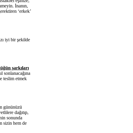
üstakbel eşinize,
ünmeyin. İnanın,
erektiren ‘erkek’
ı iyi bir şekilde
üğün şarkıları
sıl sonlanacağına
ne teslim etmek
tüm gününüzü
tlilere dağıtıp,
cenin sonunda
em sizin hem de