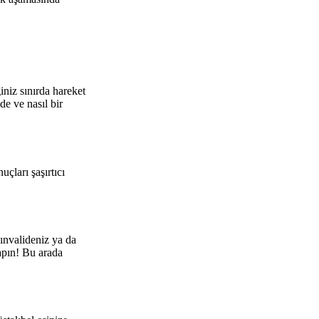
iniz sınırda hareket
e ve nasıl bir
çları şaşırtıcı
ınvalideniz ya da
apın! Bu arada