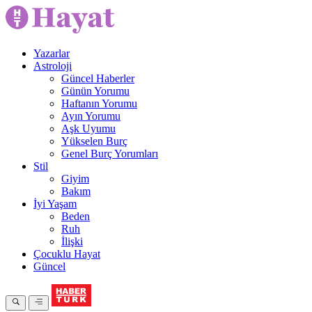
Yazarlar
Astroloji
Güncel Haberler
Günün Yorumu
Haftanın Yorumu
Ayın Yorumu
Aşk Uyumu
Yükselen Burç
Genel Burç Yorumları
Stil
Giyim
Bakım
İyi Yaşam
Beden
Ruh
İlişki
Çocuklu Hayat
Güncel