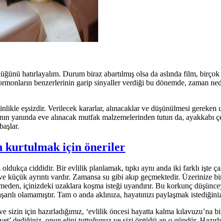
üğünü hatırlayalım. Durum biraz abartılmış olsa da aslında film, birçok g
ormonların benzerlerinin garip sinyaller verdiği bu dönemde, zaman ne
sinlikle eşsizdir. Verilecek kararlar, alınacaklar ve düşünülmesi gereken u
rının yanında eve alınacak mutfak malzemelerinden tutun da, ayakkabı ç
başlar.
 kurtulmak için öneriler
dukça ciddidir. Bir evlilik planlamak, tıpkı aynı anda iki farklı işte ça
e küçük ayrıntı vardır. Zamansa su gibi akıp geçmektedir. Üzerinize bir
lmeden, içinizdeki uzaklara koşma isteği uyandırır. Bu korkunç düşünce
arılı olamamıştır. Tam o anda aklınıza, hayatınızı paylaşmak istediğiniz 
sizin için hazırladığımız, ‘evlilik öncesi hayatta kalma kılavuzu’na bir
t’ dediğiniz, onun elini tuttuğunuz ve sizi öptüğü an o gündür. Hazır