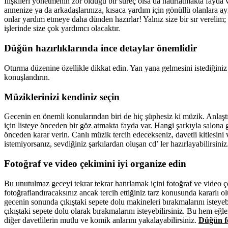
İlişkileri yönetmenin zor olduğu bir süreç olsa da hatırlatmakta fayda 
annenize ya da arkadaşlarınıza, kısaca yardım için gönüllü olanlara ay
onlar yardım etmeye daha dünden hazırlar! Yalnız size bir sır verelim;
işlerinde size çok yardımcı olacaktır.
Düğün hazırlıklarında ince detaylar önemlidir
Oturma düzenine özellikle dikkat edin. Yan yana gelmesini istediğiniz
konuşlandırın.
Müziklerinizi kendiniz seçin
Gecenin en önemli konularından biri de hiç şüphesiz ki müzik. Anlaştı
için listeye önceden bir göz atmakta fayda var. Hangi şarkıyla salona 
önceden karar verin. Canlı müzik tercih edecekseniz, davetli kitlesin
istemiyorsanız, sevdiğiniz şarkılardan oluşan cd’ ler hazırlayabilirsiniz
Fotoğraf ve video çekimini iyi organize edin
Bu unutulmaz geceyi tekrar tekrar hatırlamak içini fotoğraf ve video 
fotoğraflandıracaksınız ancak tercih ettiğiniz tarz konusunda kararlı ol
gecenin sonunda çıkıştaki sepete dolu makineleri bırakmalarını isteyebi
çıkıştaki sepete dolu olarak bırakmalarını isteyebilirsiniz. Bu hem eğl
diğer davetlilerin mutlu ve komik anlarını yakalayabilirsiniz.
Düğün fo