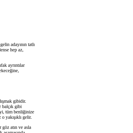
elin adayının tatlı
dense hep az,
fak ayrıntılar
ekeceğine,
lışmak gibidir.
 balçık gibi
yi, tüm benliğinize
o yakışıklı gelir.
 göz atın ve asla
lık aşamasında