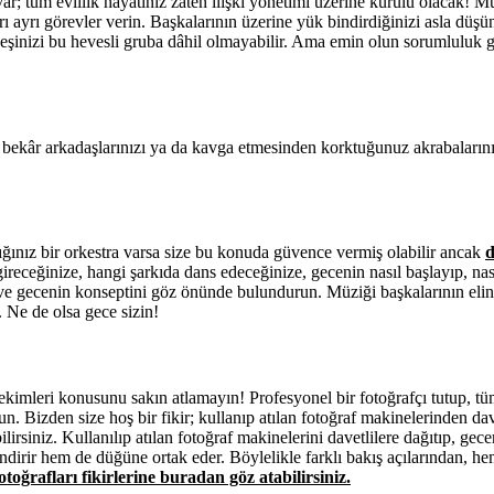
var; tüm evlilik hayatınız zaten ilişki yönetimi üzerine kurulu olacak! M
rı ayrı görevler verin. Başkalarının üzerine yük bindirdiğinizi asla düş
 eşinizi bu hevesli gruba dâhil olmayabilir. Ama emin olun sorumluluk g
 bekâr arkadaşlarınızı ya da kavga etmesinden korktuğunuz akrabalarınız
ğınız bir orkestra varsa size bu konuda güvence vermiş olabilir ancak
d
gireceğinize, hangi şarkıda dans edeceğinize, gecenin nasıl başlayıp, na
i ve gecenin konseptini göz önünde bulundurun. Müziği başkalarının eli
. Ne de olsa gece sizin!
çekimleri konusunu sakın atlamayın! Profesyonel bir fotoğrafçı tutup, 
un. Bizden size hoş bir fikir; kullanıp atılan fotoğraf makinelerinden dave
lirsiniz. Kullanılıp atılan fotoğraf makinelerini davetlilere dağıtıp, ge
endirir hem de düğüne ortak eder. Böylelikle farklı bakış açılarından, h
toğrafları fikirlerine buradan göz atabilirsiniz.