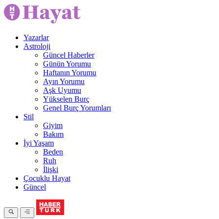
Yazarlar
Astroloji
Güncel Haberler
Günün Yorumu
Haftanın Yorumu
Ayın Yorumu
Aşk Uyumu
Yükselen Burç
Genel Burç Yorumları
Stil
Giyim
Bakım
İyi Yaşam
Beden
Ruh
İlişki
Çocuklu Hayat
Güncel