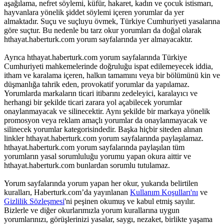
aşağılama, nefret söylemi, küfür, hakaret, kadın ve çocuk istismarı,
hayvanlara yönelik şiddet söylemi içeren yorumlar da yer
almaktadır. Suçu ve suçluyu övmek, Türkiye Cumhuriyeti yasalarına
göre suçtur. Bu nedenle bu tarz okur yorumları da doğal olarak
hthayat.haberturk.com yorum sayfalarında yer almayacaktır.
Ayrıca hthayat.haberturk.com yorum sayfalarında Türkiye
Cumhuriyeti mahkemelerinde doğruluğu ispat edilemeyecek iddia,
itham ve karalama içeren, halkın tamamını veya bir bölümünü kin ve
düşmanlığa tahrik eden, provokatif yorumlar da yapılamaz.
Yorumlarda markaların ticari itibarını zedeleyici, karalayıcı ve
herhangi bir şekilde ticari zarara yol açabilecek yorumlar
onaylanmayacak ve silinecektir. Aynı şekilde bir markaya yönelik
promosyon veya reklam amaçlı yorumlar da onaylanmayacak ve
silinecek yorumlar kategorisindedir. Başka hiçbir siteden alınan
linkler hthayat.haberturk.com yorum sayfalarında paylaşılamaz.
hthayat.haberturk.com yorum sayfalarında paylaşılan tüm
yorumların yasal sorumluluğu yorumu yapan okura aittir ve
hthayat.haberturk.com bunlardan sorumlu tutulamaz.
Yorum sayfalarında yorum yapan her okur, yukarıda belirtilen
kuralları, Haberturk.com’da yayınlanan
Kullanım Koşulları'nı
ve
Gizlilik Sözleşmesi
'ni peşinen okumuş ve kabul etmiş sayılır.
Bizlerle ve diğer okurlarımızla yorum kurallarına uygun
yorumlarınızı, görüşlerinizi yasalar, saygı, nezaket, birlikte yaşama