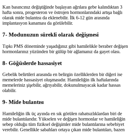
Kan basıncınız değiştiğinde başlayan ağrılara gebe kalındıktan 3
hafta sonra, progesteron ve östrojen hormonlarındaki artışa bağlı
olarak mide bulantısı da eklenebilir. İlk 6-12 gün arasında
implantasyon kanaması da görülebilir.
7- Modunuzun sürekli olarak değişmesi
Tıpkı PMS döneminde yaşadığınız gibi hamilelikle beraber değişen
hormonlarınız yüzünden bir gülüp bir ağlamanız da gayet olası.
8- Göğüslerde hassasiyet
Gebelik belirtileri arasında en belirgin özelliklerden bir diğeri ise
memelerde hassasiyet oluşmasıdır. Hamileliğin ilk haftalarında
memeleriniz şişebilir, ağrıyabilir, dokunulmayacak kadar hassas
olabilir.
9- Mide bulantısı
Hamileliğin ilk üç ayında en sık görülen rahatsızlıklardan biri de
mide bulantılarıdır. Yükselen ve değişen hormonlar ve hamileliğin
sebep olduğu tüm fiziksel değişimler mide bulantılarına sebebiyet
verebilir. Genellikle sabahları ortaya çıkan mide bulantıları, bazen