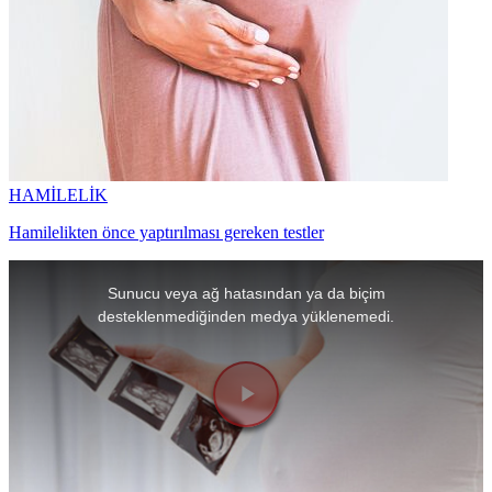
HAMİLELİK
Hamilelikten önce yaptırılması gereken testler
This
is
Sunucu veya ağ hatasından ya da biçim
a
modal
desteklenmediğinden medya yüklenemedi.
window.
Videoyu
Oynat