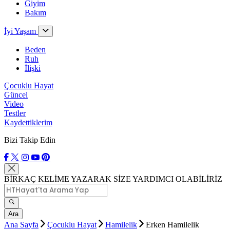
Giyim
Bakım
İyi Yaşam
Beden
Ruh
İlişki
Çocuklu Hayat
Güncel
Video
Testler
Kaydettiklerim
Bizi Takip Edin
BİRKAÇ KELİME YAZARAK SİZE YARDIMCI OLABİLİRİZ
Ara
Ana Sayfa
Çocuklu Hayat
Hamilelik
Erken Hamilelik