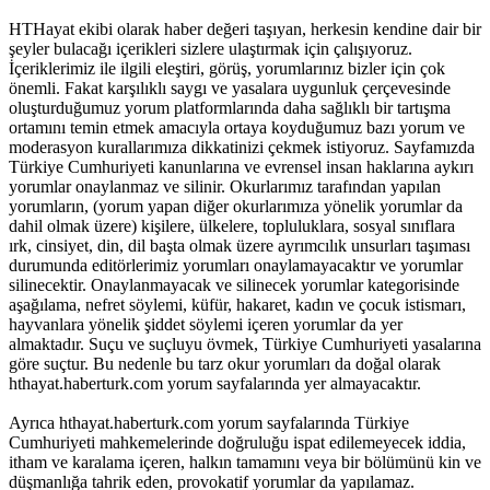
HTHayat ekibi olarak haber değeri taşıyan, herkesin kendine dair bir
şeyler bulacağı içerikleri sizlere ulaştırmak için çalışıyoruz.
İçeriklerimiz ile ilgili eleştiri, görüş, yorumlarınız bizler için çok
önemli. Fakat karşılıklı saygı ve yasalara uygunluk çerçevesinde
oluşturduğumuz yorum platformlarında daha sağlıklı bir tartışma
ortamını temin etmek amacıyla ortaya koyduğumuz bazı yorum ve
moderasyon kurallarımıza dikkatinizi çekmek istiyoruz. Sayfamızda
Türkiye Cumhuriyeti kanunlarına ve evrensel insan haklarına aykırı
yorumlar onaylanmaz ve silinir. Okurlarımız tarafından yapılan
yorumların, (yorum yapan diğer okurlarımıza yönelik yorumlar da
dahil olmak üzere) kişilere, ülkelere, topluluklara, sosyal sınıflara
ırk, cinsiyet, din, dil başta olmak üzere ayrımcılık unsurları taşıması
durumunda editörlerimiz yorumları onaylamayacaktır ve yorumlar
silinecektir. Onaylanmayacak ve silinecek yorumlar kategorisinde
aşağılama, nefret söylemi, küfür, hakaret, kadın ve çocuk istismarı,
hayvanlara yönelik şiddet söylemi içeren yorumlar da yer
almaktadır. Suçu ve suçluyu övmek, Türkiye Cumhuriyeti yasalarına
göre suçtur. Bu nedenle bu tarz okur yorumları da doğal olarak
hthayat.haberturk.com yorum sayfalarında yer almayacaktır.
Ayrıca hthayat.haberturk.com yorum sayfalarında Türkiye
Cumhuriyeti mahkemelerinde doğruluğu ispat edilemeyecek iddia,
itham ve karalama içeren, halkın tamamını veya bir bölümünü kin ve
düşmanlığa tahrik eden, provokatif yorumlar da yapılamaz.