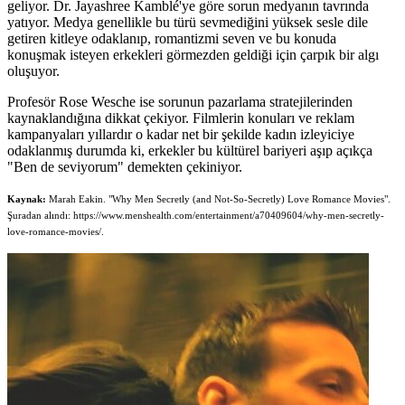
geliyor. Dr. Jayashree Kamblé'ye göre sorun medyanın tavrında
yatıyor. Medya genellikle bu türü sevmediğini yüksek sesle dile
getiren kitleye odaklanıp, romantizmi seven ve bu konuda
konuşmak isteyen erkekleri görmezden geldiği için çarpık bir algı
oluşuyor.
Profesör Rose Wesche ise sorunun pazarlama stratejilerinden
kaynaklandığına dikkat çekiyor. Filmlerin konuları ve reklam
kampanyaları yıllardır o kadar net bir şekilde kadın izleyiciye
odaklanmış durumda ki, erkekler bu kültürel bariyeri aşıp açıkça
"Ben de seviyorum" demekten çekiniyor.
Kaynak:
Marah Eakin. "Why Men Secretly (and Not-So-Secretly) Love Romance Movies".
Şuradan alındı: https://www.menshealth.com/entertainment/a70409604/why-men-secretly-
love-romance-movies/.