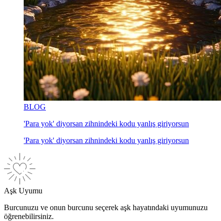
BLOG
'Para yok' diyorsan zihnindeki kodu yanlış giriyorsun
'Para yok' diyorsan zihnindeki kodu yanlış giriyorsun
Aşk Uyumu
Burcunuzu ve onun burcunu seçerek aşk hayatındaki uyumunuzu
öğrenebilirsiniz.