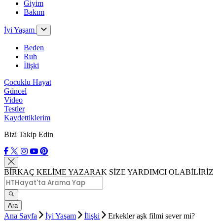
Giyim
Bakım
İyi Yaşam
Beden
Ruh
İlişki
Çocuklu Hayat
Güncel
Video
Testler
Kaydettiklerim
Bizi Takip Edin
BİRKAÇ KELİME YAZARAK SİZE YARDIMCI OLABİLİRİZ
Ara
Ana Sayfa
İyi Yaşam
İlişki
Erkekler aşk filmi sever mi?