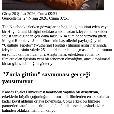
Giriş:
20 Şubat 2026, Cuma 09:51
Güncelleme:
24 Nisan 2026, Cuma 07:51
The Notebook izlerken gözyaşlarına boğulduğunu itiraf eden veya
bir Hugh Grant klasiğini defalarca sıkılmadan izleyebilen erkeklerin
sayısı sanıldığından çok daha fazla. Kısa süre önce vizyona giren,
Margot Robbie ve Jacob Elordi'nin başrollerini paylaştığı yeni
“Uğultulu Tepeler” (Wuthering Heights) filminin açılış haftasında,
izleyici kitlesinin yüzde 25'inin erkeklerden oluşması da bu durumun
en somut kanıtlarından biri. Araştırmalar, erkeklerin romantik
filmlere olan ilgisinin yeni bir fenomen olmadığını, ancak toplumsal
bir sır gibi saklandığını gösteriyor.
"Zorla gittim" savunması gerçeği
yansıtmıyor
Kansas Eyalet Üniversitesi tarafından yapılan bir
araştırma
,
erkeklerin büyük çoğunluğunun romantik filmlerden en az kadınlar
kadar keyif aldığını ortaya koymuştu. Çoğu erkek bu filmlere
partnerleri tarafından ‘sürüklendiğini’ iddia etse de, aslında izlerken
halinden oldukça memnun kalıyor.