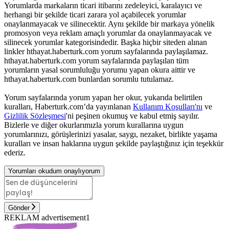
Yorumlarda markaların ticari itibarını zedeleyici, karalayıcı ve
herhangi bir şekilde ticari zarara yol açabilecek yorumlar
onaylanmayacak ve silinecektir. Aynı şekilde bir markaya yönelik
promosyon veya reklam amaçlı yorumlar da onaylanmayacak ve
silinecek yorumlar kategorisindedir. Başka hiçbir siteden alınan
linkler hthayat.haberturk.com yorum sayfalarında paylaşılamaz.
hthayat.haberturk.com yorum sayfalarında paylaşılan tüm
yorumların yasal sorumluluğu yorumu yapan okura aittir ve
hthayat.haberturk.com bunlardan sorumlu tutulamaz.
Yorum sayfalarında yorum yapan her okur, yukarıda belirtilen
kuralları, Haberturk.com’da yayınlanan
Kullanım Koşulları'nı
ve
Gizlilik Sözleşmesi
'ni peşinen okumuş ve kabul etmiş sayılır.
Bizlerle ve diğer okurlarımızla yorum kurallarına uygun
yorumlarınızı, görüşlerinizi yasalar, saygı, nezaket, birlikte yaşama
kuralları ve insan haklarına uygun şekilde paylaştığınız için teşekkür
ederiz.
Yorumları okudum onaylıyorum
Gönder
REKLAM advertisement1