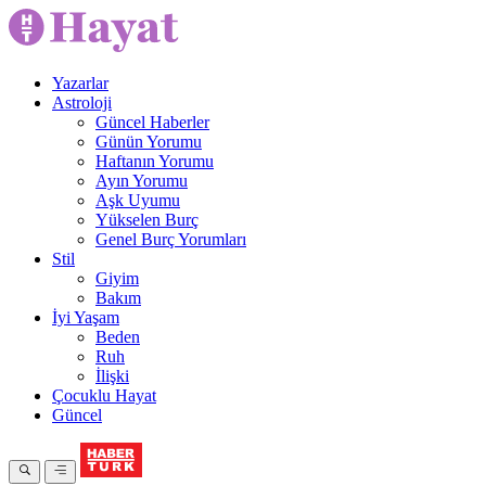
Yazarlar
Astroloji
Güncel Haberler
Günün Yorumu
Haftanın Yorumu
Ayın Yorumu
Aşk Uyumu
Yükselen Burç
Genel Burç Yorumları
Stil
Giyim
Bakım
İyi Yaşam
Beden
Ruh
İlişki
Çocuklu Hayat
Güncel