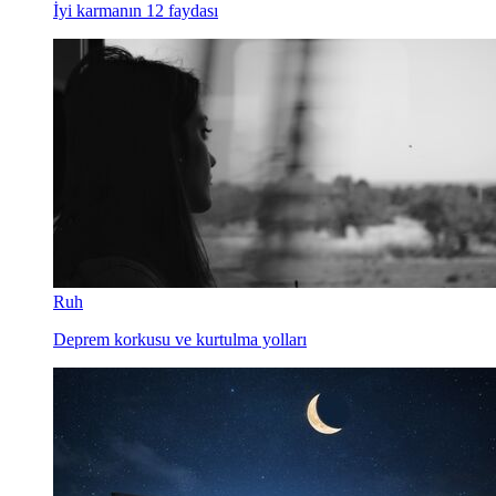
İyi karmanın 12 faydası
Ruh
Deprem korkusu ve kurtulma yolları