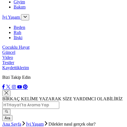
Giyim
Bakım
İyi Yaşam
Beden
Ruh
İlişki
Çocuklu Hayat
Güncel
Video
Testler
Kaydettiklerim
Bizi Takip Edin
BİRKAÇ KELİME YAZARAK SİZE YARDIMCI OLABİLİRİZ
Ara
Ana Sayfa
İyi Yaşam
Dilekler nasıl gerçek olur?