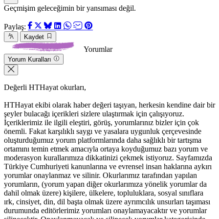
Geçmişim geleceğimin bir yansıması değil.
K
Paylaş:
Kaydet
Yorumlar
Yorum Kuralları
Değerli HTHayat okurları,
HTHayat ekibi olarak haber değeri taşıyan, herkesin kendine dair bir
şeyler bulacağı içerikleri sizlere ulaştırmak için çalışıyoruz.
İçeriklerimiz ile ilgili eleştiri, görüş, yorumlarınız bizler için çok
önemli. Fakat karşılıklı saygı ve yasalara uygunluk çerçevesinde
oluşturduğumuz yorum platformlarında daha sağlıklı bir tartışma
ortamını temin etmek amacıyla ortaya koyduğumuz bazı yorum ve
moderasyon kurallarımıza dikkatinizi çekmek istiyoruz. Sayfamızda
Türkiye Cumhuriyeti kanunlarına ve evrensel insan haklarına aykırı
yorumlar onaylanmaz ve silinir. Okurlarımız tarafından yapılan
yorumların, (yorum yapan diğer okurlarımıza yönelik yorumlar da
dahil olmak üzere) kişilere, ülkelere, topluluklara, sosyal sınıflara
ırk, cinsiyet, din, dil başta olmak üzere ayrımcılık unsurları taşıması
durumunda editörlerimiz yorumları onaylamayacaktır ve yorumlar