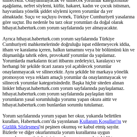
silinecektir. Onaylanmayacak ve silinecek yorumlar kategorisinde
aşağılama, nefret söylemi, küfür, hakaret, kadın ve çocuk istismarı,
hayvanlara yönelik şiddet söylemi içeren yorumlar da yer
almaktadır. Suçu ve suçluyu övmek, Türkiye Cumhuriyeti yasalarına
göre suçtur. Bu nedenle bu tarz okur yorumları da doğal olarak
hthayat.haberturk.com yorum sayfalarında yer almayacaktır.
Ayrıca hthayat.haberturk.com yorum sayfalarında Türkiye
Cumhuriyeti mahkemelerinde doğruluğu ispat edilemeyecek iddia,
itham ve karalama içeren, halkın tamamını veya bir bölümünü kin ve
düşmanlığa tahrik eden, provokatif yorumlar da yapılamaz.
Yorumlarda markaların ticari itibarını zedeleyici, karalayıcı ve
herhangi bir şekilde ticari zarara yol açabilecek yorumlar
onaylanmayacak ve silinecektir. Aynı şekilde bir markaya yönelik
promosyon veya reklam amaçlı yorumlar da onaylanmayacak ve
silinecek yorumlar kategorisindedir. Başka hiçbir siteden alınan
linkler hthayat.haberturk.com yorum sayfalarında paylaşılamaz.
hthayat.haberturk.com yorum sayfalarında paylaşılan tüm
yorumların yasal sorumluluğu yorumu yapan okura aittir ve
hthayat.haberturk.com bunlardan sorumlu tutulamaz.
Yorum sayfalarında yorum yapan her okur, yukarıda belirtilen
kuralları, Haberturk.com’da yayınlanan
Kullanım Koşulları'nı
ve
Gizlilik Sözleşmesi
'ni peşinen okumuş ve kabul etmiş sayılır.
Bizlerle ve diğer okurlarımızla yorum kurallarına uygun