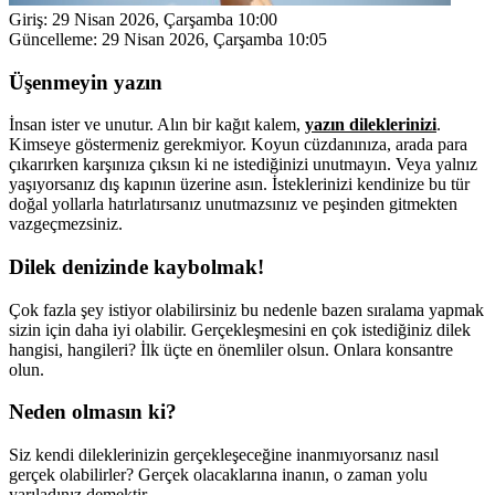
Giriş:
29 Nisan 2026, Çarşamba 10:00
Güncelleme:
29 Nisan 2026, Çarşamba 10:05
Üşenmeyin yazın
İnsan ister ve unutur. Alın bir kağıt kalem,
yazın dileklerinizi
.
Kimseye göstermeniz gerekmiyor. Koyun cüzdanınıza, arada para
çıkarırken karşınıza çıksın ki ne istediğinizi unutmayın. Veya yalnız
yaşıyorsanız dış kapının üzerine asın. İsteklerinizi kendinize bu tür
doğal yollarla hatırlatırsanız unutmazsınız ve peşinden gitmekten
vazgeçmezsiniz.
Dilek denizinde kaybolmak!
Çok fazla şey istiyor olabilirsiniz bu nedenle bazen sıralama yapmak
sizin için daha iyi olabilir. Gerçekleşmesini en çok istediğiniz dilek
hangisi, hangileri? İlk üçte en önemliler olsun. Onlara konsantre
olun.
Neden olmasın ki?
Siz kendi dileklerinizin gerçekleşeceğine inanmıyorsanız nasıl
gerçek olabilirler? Gerçek olacaklarına inanın, o zaman yolu
yarıladınız demektir.