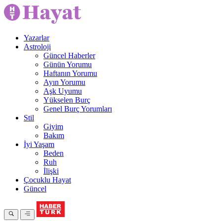
Yazarlar
Astroloji
Güncel Haberler
Günün Yorumu
Haftanın Yorumu
Ayın Yorumu
Aşk Uyumu
Yükselen Burç
Genel Burç Yorumları
Stil
Giyim
Bakım
İyi Yaşam
Beden
Ruh
İlişki
Çocuklu Hayat
Güncel