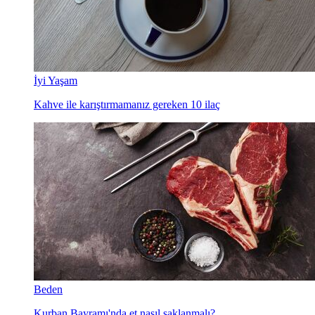
İyi Yaşam
Kahve ile karıştırmamanız gereken 10 ilaç
Beden
Kurban Bayramı'nda et nasıl saklanmalı?