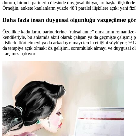
durum, birincil partnerin ötesinde duygusal ihtiyaçları başka ilişkile
Örneğin, ankete katılanların yüzde 48’i paralel ilişkilere açık; yani fizik
Daha fazla insan duygusal olgunluğu vazgeçilmez gö
Özellikle kadınların, partnerlerine “ruhsal anne” olmalarını romanti
kendileriyle, bu anlamda aktif olarak çalışan ya da geçmişte çalışmış pa
kişilerle flört etmeyi ya da arkadaş olmayı tercih ettiğini söylüyor; %1
da terapiye açık olmak; öz gelişimi, sorumluluk almayı ve duygusal ol
karşımıza çıkıyor.