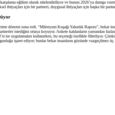
rle karşılama eğilimi olarak nitelendiriliyor ve bunun 2026’ya damga vurm
sel ihtiyaçları için bir partneri, duygusal ihtiyaçları için başka bir partne
rüyor
ze etme dönemi sona erdi. “Milenyum Kuşağı Yakınlık Raporu”, bekar ins
rtnerler istediğini ortaya koyuyor. Ankete katılanların yarısından fazlas
2’si ise uygulamaları kullanırken, bu seçeneği özellikle filtreliyor. Çünk
gunluğu işaret ediyor; bunlar bekar insanların gözünde vazgeçilmez üç 