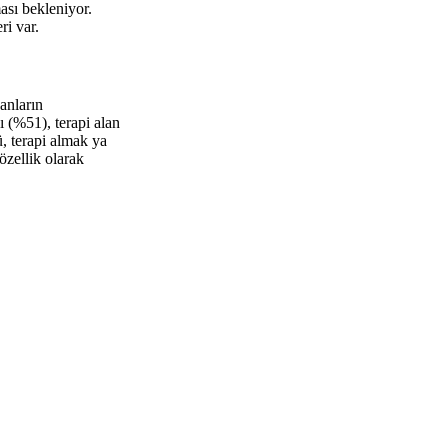
ası bekleniyor.
ri var.
anların
ı (%51), terapi alan
ü, terapi almak ya
özellik olarak