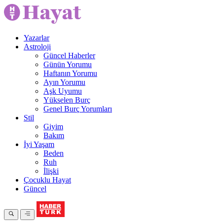
Yazarlar
Astroloji
Güncel Haberler
Günün Yorumu
Haftanın Yorumu
Ayın Yorumu
Aşk Uyumu
Yükselen Burç
Genel Burç Yorumları
Stil
Giyim
Bakım
İyi Yaşam
Beden
Ruh
İlişki
Çocuklu Hayat
Güncel