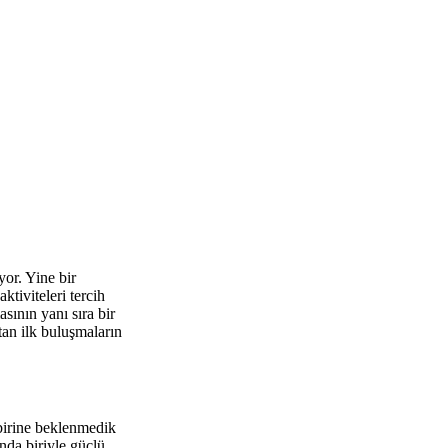
yor. Yine bir
ktiviteleri tercih
sının yanı sıra bir
tan ilk buluşmaların
 birine beklenmedik
ında biriyle güçlü