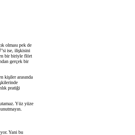
çık olması pek de
i ise, ilişkisini
bir biriyle flört
andan gerçek bir
 kişiler arasında
şkilerinde
lık pratiği
i tutamaz. Yüz yüze
i unutmayın.
uyor. Yani bu