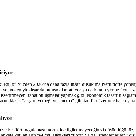
iriyor
kiledi; bu yüzden 2026’da daha fazla insan düşük maliyetli flörte yöneli
iyet nedeniyle dışarıda buluşmaları atlıyor ya da bunun yerine ücretsiz a
hissettirmeyen, rahat buluşmalar yapmak gibi, ekonomik tasarruf sağlama
rın, klasik “akşam yemeği ve sinema” gibi taraflar üzerinde baskı yara
alıyor
ndı ve bir flört uygulaması, normalde ilgilenmeyeceğinizi düşündüğünüz
nkete katılanların %42’si, alıştıkları “tip”in ya da “standartlarının” dış