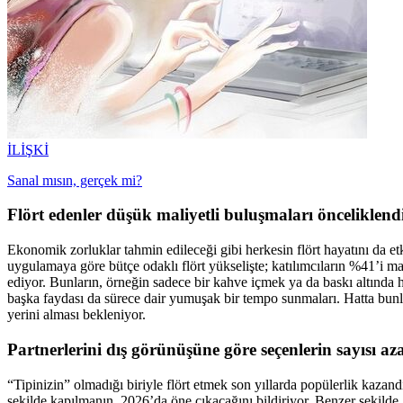
İLİŞKİ
Sanal mısın, gerçek mi?
Flört edenler düşük maliyetli buluşmaları önceliklend
Ekonomik zorluklar tahmin edileceği gibi herkesin flört hayatını da et
uygulamaya göre bütçe odaklı flört yükselişte; katılımcıların %41’i mal
ediyor. Bunların, örneğin sadece bir kahve içmek ya da baskı altında 
başka faydası da sürece dair yumuşak bir tempo sunmaları. Hatta bunla
yerini alması bekleniyor.
Partnerlerini dış görünüşüne göre seçenlerin sayısı az
“Tipinizin” olmadığı biriyle flört etmek son yıllarda popülerlik kaza
şekilde kapılmanın, 2026’da öne çıkacağını bildiriyor. Benzer şekilde, a