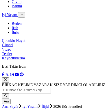
Giyim
Bakım
İyi Yaşam
Beden
Ruh
İlişki
Çocuklu Hayat
Güncel
Video
Testler
Kaydettiklerim
Bizi Takip Edin
BİRKAÇ KELİME YAZARAK SİZE YARDIMCI OLABİLİRİZ
Ara
Ana Sayfa
İyi Yaşam
İlişki
2026 flört trendleri