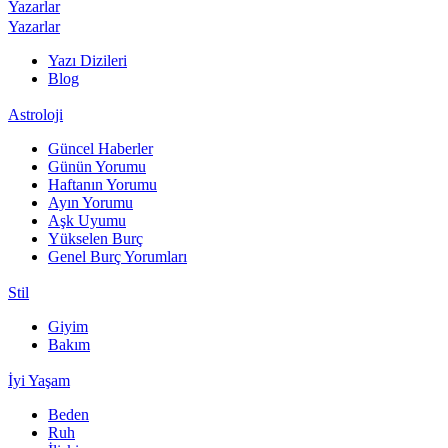
Yazarlar
Yazarlar
Yazı Dizileri
Blog
Astroloji
Güncel Haberler
Günün Yorumu
Haftanın Yorumu
Ayın Yorumu
Aşk Uyumu
Yükselen Burç
Genel Burç Yorumları
Stil
Giyim
Bakım
İyi Yaşam
Beden
Ruh