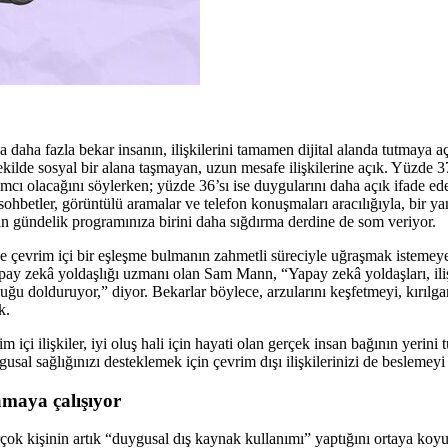
 daha fazla bekar insanın, ilişkilerini tamamen dijital alanda tutmaya a
şekilde sosyal bir alana taşmayan, uzun mesafe ilişkilerine açık. Yüzde 37’s
ı olacağını söylerken; yüzde 36’sı ise duygularını daha açık ifade eden 
; sohbetler, görüntülü aramalar ve telefon konuşmaları aracılığıyla, bir y
n gündelik programınıza birini daha sığdırma derdine de som veriyor.
evrim içi bir eşleşme bulmanın zahmetli süreciyle uğraşmak istemeyen
apay zekâ yoldaşlığı uzmanı olan Sam Mann, “Yapay zekâ yoldaşları, ili
luğu dolduruyor,” diyor. Bekarlar böylece, arzularını keşfetmeyi, kırılgan
k.
m içi ilişkiler, iyi oluş hali için hayati olan gerçek insan bağının yerin
usal sağlığınızı desteklemek için çevrim dışı ilişkilerinizi de beslemey
amaya çalışıyor
çok kişinin artık “duygusal dış kaynak kullanımı” yaptığını ortaya koy