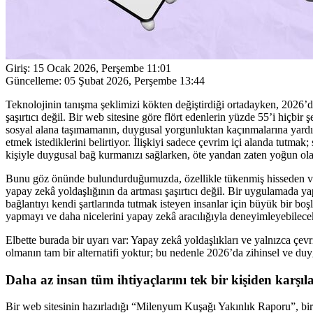
Giriş:
15 Ocak 2026, Perşembe 11:01
Güncelleme:
05 Şubat 2026, Perşembe 13:44
Teknolojinin tanışma şeklimizi kökten değiştirdiği ortadayken, 2026’da
şaşırtıcı değil. Bir web sitesine göre flört edenlerin yüzde 55’i hiçbir 
sosyal alana taşımamanın, duygusal yorgunluktan kaçınmalarına yardımc
etmek istediklerini belirtiyor. İlişkiyi sadece çevrim içi alanda tutmak
kişiyle duygusal bağ kurmanızı sağlarken, öte yandan zaten yoğun ola
Bunu göz önünde bulundurduğumuzda, özellikle tükenmiş hisseden ve ç
yapay zekâ yoldaşlığının da artması şaşırtıcı değil. Bir uygulamada y
bağlantıyı kendi şartlarında tutmak isteyen insanlar için büyük bir boş
yapmayı ve daha nicelerini yapay zekâ aracılığıyla deneyimleyebilece
Elbette burada bir uyarı var: Yapay zekâ yoldaşlıkları ve yalnızca çevri
olmanın tam bir alternatifi yoktur; bu nedenle 2026’da zihinsel ve duyg
Daha az insan tüm ihtiyaçlarını tek bir kişiden karşıl
Bir web sitesinin hazırladığı “Milenyum Kuşağı Yakınlık Raporu”, bir