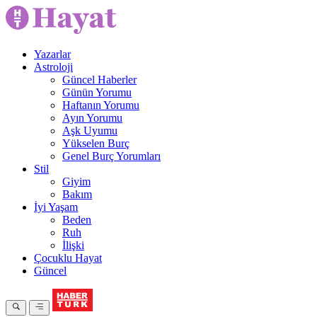
Yazarlar
Astroloji
Güncel Haberler
Günün Yorumu
Haftanın Yorumu
Ayın Yorumu
Aşk Uyumu
Yükselen Burç
Genel Burç Yorumları
Stil
Giyim
Bakım
İyi Yaşam
Beden
Ruh
İlişki
Çocuklu Hayat
Güncel