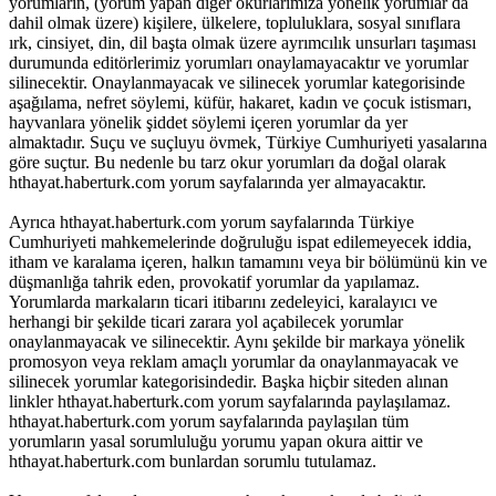
yorumların, (yorum yapan diğer okurlarımıza yönelik yorumlar da
dahil olmak üzere) kişilere, ülkelere, topluluklara, sosyal sınıflara
ırk, cinsiyet, din, dil başta olmak üzere ayrımcılık unsurları taşıması
durumunda editörlerimiz yorumları onaylamayacaktır ve yorumlar
silinecektir. Onaylanmayacak ve silinecek yorumlar kategorisinde
aşağılama, nefret söylemi, küfür, hakaret, kadın ve çocuk istismarı,
hayvanlara yönelik şiddet söylemi içeren yorumlar da yer
almaktadır. Suçu ve suçluyu övmek, Türkiye Cumhuriyeti yasalarına
göre suçtur. Bu nedenle bu tarz okur yorumları da doğal olarak
hthayat.haberturk.com yorum sayfalarında yer almayacaktır.
Ayrıca hthayat.haberturk.com yorum sayfalarında Türkiye
Cumhuriyeti mahkemelerinde doğruluğu ispat edilemeyecek iddia,
itham ve karalama içeren, halkın tamamını veya bir bölümünü kin ve
düşmanlığa tahrik eden, provokatif yorumlar da yapılamaz.
Yorumlarda markaların ticari itibarını zedeleyici, karalayıcı ve
herhangi bir şekilde ticari zarara yol açabilecek yorumlar
onaylanmayacak ve silinecektir. Aynı şekilde bir markaya yönelik
promosyon veya reklam amaçlı yorumlar da onaylanmayacak ve
silinecek yorumlar kategorisindedir. Başka hiçbir siteden alınan
linkler hthayat.haberturk.com yorum sayfalarında paylaşılamaz.
hthayat.haberturk.com yorum sayfalarında paylaşılan tüm
yorumların yasal sorumluluğu yorumu yapan okura aittir ve
hthayat.haberturk.com bunlardan sorumlu tutulamaz.