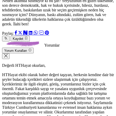
Neden aklımda susmuyor ki bu şiir? Yeryüzünün en güzel ülkesinde,
son derece demokratik, hak ve hukuk içerisinde, hilesiz, hurdasız,
tehditlerden, baskılardan uzak bir seçim geçirmişken neden hiç
susmuyor içim? Dünyanın, baskı altındaki, zulüm gören, hak ve
adaletin tükendiği ülkelerin halklarına çok üzüldüğümden olsa
gerek. İlahi ben!
Paylaş:
Kaydet
Yorumlar
Yorum Kuralları
Değerli HTHayat okurları,
HTHayat ekibi olarak haber değeri taşıyan, herkesin kendine dair bir
şeyler bulacağı içerikleri sizlere ulaştırmak için çalışıyoruz.
İçeriklerimiz ile ilgili eleştiri, görüş, yorumlarınız bizler için çok
önemli. Fakat karşılıklı saygı ve yasalara uygunluk çerçevesinde
oluşturduğumuz yorum platformlarında daha sağlıklı bir tartışma
ortamını temin etmek amacıyla ortaya koyduğumuz bazı yorum ve
moderasyon kurallarımıza dikkatinizi çekmek istiyoruz. Sayfamızda
Türkiye Cumhuriyeti kanunlarına ve evrensel insan haklarına aykırı
yorumlar onaylanmaz ve silinir. Okurlarımız tarafından yapılan