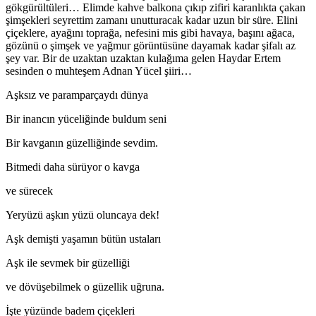
gökgürültüleri… Elimde kahve balkona çıkıp zifiri karanlıkta çakan
şimşekleri seyrettim zamanı unutturacak kadar uzun bir süre. Elini
çiçeklere, ayağını toprağa, nefesini mis gibi havaya, başını ağaca,
gözünü o şimşek ve yağmur görüntüsüne dayamak kadar şifalı az
şey var. Bir de uzaktan uzaktan kulağıma gelen Haydar Ertem
sesinden o muhteşem Adnan Yücel şiiri…
Aşksız ve paramparçaydı dünya
Bir inancın yüceliğinde buldum seni
Bir kavganın güzelliğinde sevdim.
Bitmedi daha sürüyor o kavga
ve sürecek
Yeryüzü aşkın yüzü oluncaya dek!
Aşk demişti yaşamın bütün ustaları
Aşk ile sevmek bir güzelliği
ve dövüşebilmek o güzellik uğruna.
İşte yüzünde badem çiçekleri