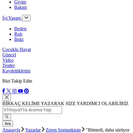
Giyim
Bakım
İyi Yaşam
Beden
Ruh
İlişki
Çocuklu Hayat
Güncel
Video
Testler
Kaydettiklerim
Bizi Takip Edin
BİRKAÇ KELİME YAZARAK SİZE YARDIMCI OLABİLİRİZ
Ara
Anasayfa
Yazarlar
Zeren Somunkıran
"Bitmedi, daha sürüyor