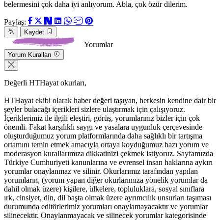
belermesini çok daha iyi anlıyorum. Abla, çok özür dilerim.
Paylaş:
Kaydet
Yorumlar
Yorum Kuralları
Değerli HTHayat okurları,
HTHayat ekibi olarak haber değeri taşıyan, herkesin kendine dair bir
şeyler bulacağı içerikleri sizlere ulaştırmak için çalışıyoruz.
İçeriklerimiz ile ilgili eleştiri, görüş, yorumlarınız bizler için çok
önemli. Fakat karşılıklı saygı ve yasalara uygunluk çerçevesinde
oluşturduğumuz yorum platformlarında daha sağlıklı bir tartışma
ortamını temin etmek amacıyla ortaya koyduğumuz bazı yorum ve
moderasyon kurallarımıza dikkatinizi çekmek istiyoruz. Sayfamızda
Türkiye Cumhuriyeti kanunlarına ve evrensel insan haklarına aykırı
yorumlar onaylanmaz ve silinir. Okurlarımız tarafından yapılan
yorumların, (yorum yapan diğer okurlarımıza yönelik yorumlar da
dahil olmak üzere) kişilere, ülkelere, topluluklara, sosyal sınıflara
ırk, cinsiyet, din, dil başta olmak üzere ayrımcılık unsurları taşıması
durumunda editörlerimiz yorumları onaylamayacaktır ve yorumlar
silinecektir. Onaylanmayacak ve silinecek yorumlar kategorisinde