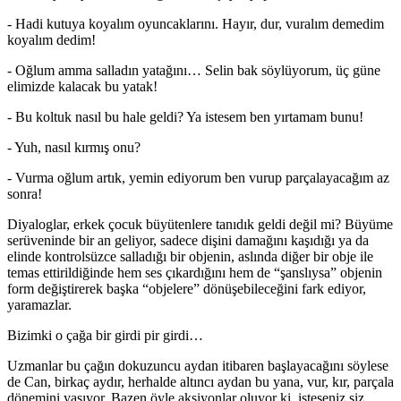
- Hadi kutuya koyalım oyuncaklarını. Hayır, dur, vuralım demedim
koyalım dedim!
- Oğlum amma salladın yatağını… Selin bak söylüyorum, üç güne
elimizde kalacak bu yatak!
- Bu koltuk nasıl bu hale geldi? Ya istesem ben yırtamam bunu!
- Yuh, nasıl kırmış onu?
- Vurma oğlum artık, yemin ediyorum ben vurup parçalayacağım az
sonra!
Diyaloglar, erkek çocuk büyütenlere tanıdık geldi değil mi? Büyüme
serüveninde bir an geliyor, sadece dişini damağını kaşıdığı ya da
elinde kontrolsüzce salladığı bir objenin, aslında diğer bir obje ile
temas ettirildiğinde hem ses çıkardığını hem de “şanslıysa” objenin
form değiştirerek başka “objelere” dönüşebileceğini fark ediyor,
yaramazlar.
Bizimki o çağa bir girdi pir girdi…
Uzmanlar bu çağın dokuzuncu aydan itibaren başlayacağını söylese
de Can, birkaç aydır, herhalde altıncı aydan bu yana, vur, kır, parçala
dönemini yaşıyor. Bazen öyle aksiyonlar oluyor ki, isteseniz siz