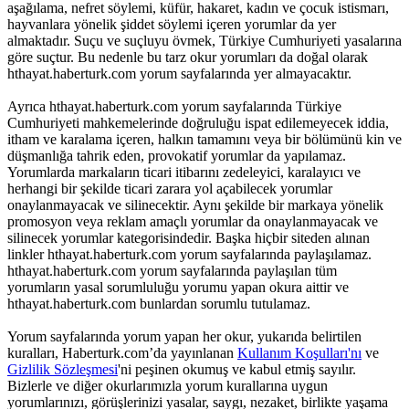
aşağılama, nefret söylemi, küfür, hakaret, kadın ve çocuk istismarı,
hayvanlara yönelik şiddet söylemi içeren yorumlar da yer
almaktadır. Suçu ve suçluyu övmek, Türkiye Cumhuriyeti yasalarına
göre suçtur. Bu nedenle bu tarz okur yorumları da doğal olarak
hthayat.haberturk.com yorum sayfalarında yer almayacaktır.
Ayrıca hthayat.haberturk.com yorum sayfalarında Türkiye
Cumhuriyeti mahkemelerinde doğruluğu ispat edilemeyecek iddia,
itham ve karalama içeren, halkın tamamını veya bir bölümünü kin ve
düşmanlığa tahrik eden, provokatif yorumlar da yapılamaz.
Yorumlarda markaların ticari itibarını zedeleyici, karalayıcı ve
herhangi bir şekilde ticari zarara yol açabilecek yorumlar
onaylanmayacak ve silinecektir. Aynı şekilde bir markaya yönelik
promosyon veya reklam amaçlı yorumlar da onaylanmayacak ve
silinecek yorumlar kategorisindedir. Başka hiçbir siteden alınan
linkler hthayat.haberturk.com yorum sayfalarında paylaşılamaz.
hthayat.haberturk.com yorum sayfalarında paylaşılan tüm
yorumların yasal sorumluluğu yorumu yapan okura aittir ve
hthayat.haberturk.com bunlardan sorumlu tutulamaz.
Yorum sayfalarında yorum yapan her okur, yukarıda belirtilen
kuralları, Haberturk.com’da yayınlanan
Kullanım Koşulları'nı
ve
Gizlilik Sözleşmesi
'ni peşinen okumuş ve kabul etmiş sayılır.
Bizlerle ve diğer okurlarımızla yorum kurallarına uygun
yorumlarınızı, görüşlerinizi yasalar, saygı, nezaket, birlikte yaşama