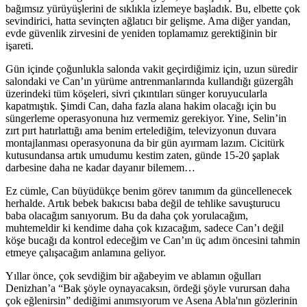
bağımsız yürüyüşlerini de sıklıkla izlemeye başladık. Bu, elbette çok
sevindirici, hatta sevinçten ağlatıcı bir gelişme. Ama diğer yandan,
evde güvenlik zirvesini de yeniden toplamamız gerektiğinin bir
işareti.
Gün içinde çoğunlukla salonda vakit geçirdiğimiz için, uzun süredir
salondaki ve Can’ın yürüme antrenmanlarında kullandığı güzergâh
üzerindeki tüm köşeleri, sivri çıkıntıları sünger koruyucularla
kapatmıştık. Şimdi Can, daha fazla alana hakim olacağı için bu
süngerleme operasyonuna hız vermemiz gerekiyor. Yine, Selin’in
zırt pırt hatırlattığı ama benim ertelediğim, televizyonun duvara
montajlanması operasyonuna da bir gün ayırmam lazım. Cicitürk
kutusundansa artık umudumu kestim zaten, günde 15-20 şaplak
darbesine daha ne kadar dayanır bilemem…
Ez cümle, Can büyüdükçe benim görev tanımım da güncellenecek
herhalde. Artık
bebek
bakıcısı baba değil de tehlike savuşturucu
baba olacağım sanıyorum. Bu da daha çok yorulacağım,
muhtemeldir ki kendime daha çok kızacağım, sadece Can’ı değil
köşe bucağı da kontrol edeceğim ve Can’ın üç adım öncesini tahmin
etmeye çalışacağım anlamına geliyor.
Yıllar önce, çok sevdiğim bir ağabeyim ve ablamın oğulları
Denizhan’a “Bak şöyle oynayacaksın, ördeği şöyle vurursan daha
çok eğlenirsin” dediğimi anımsıyorum ve Asena Abla'nın gözlerinin