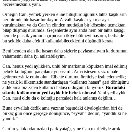
beceremezsiniz yani.
Örneğin Can, yemek yerken eline tutuşturduğumuz tahta kaşıkların
her birinde bir hasar bırakıyor. Zavallı kaşıklar ya masaya
vurulmaktan ya da Can’ın elinden mutfağın bir köşesine uçmaktan
bitap düşmüş durumda. Geçenlerde aynı anda hem bir tahta kaşığı
hem de plastik yumurta çırpıcısını ikiye bölmeyi başardı; herhalde
bu şekilde daha efektif kullanılabileceklerini düşündü kerata.
Beni benden alan iki hasarı daha sizlerle paylaşmalıyım ki durumun
vahametini daha iyi anlatabileyim.
Can, henüz yedi aylıkken, ünlü bir markanın köpükten imal edilmiş
bebek
koltuğunu parçalamayı başardı. Ama isteseniz siz o hale
getiremezsiniz emin olun. Elbette durumu üreticiye izah edemedik;
ne yazık ki ülkemizde standartlaşan “kullanıcı hatası” geri dönüşünü
aldık ama biz zaten kullanıcı hatası olduğunu biliyoruz.
Buradaki
sıkıntı, kullanıcının yedi aylık bir
bebek
olması!
Yani yedi aylık
Can, nasıl oldu da o koltuğu parçaladı hala anlamış değilim…
Buna eyvallah dedik ama yazının başındaki diyaloglardan biri de
birkaç gün önce gerçeğe dönüşünce, “eyvah” dedim, “yandık ki ne
yandık.”
Can’ın yatak odamızdaki park yatağı, yine Can marifetiyle artık