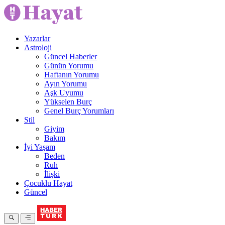
Yazarlar
Astroloji
Güncel Haberler
Günün Yorumu
Haftanın Yorumu
Ayın Yorumu
Aşk Uyumu
Yükselen Burç
Genel Burç Yorumları
Stil
Giyim
Bakım
İyi Yaşam
Beden
Ruh
İlişki
Çocuklu Hayat
Güncel