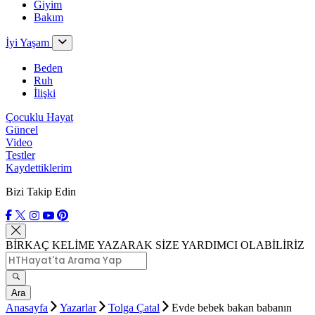
Giyim
Bakım
İyi Yaşam
Beden
Ruh
İlişki
Çocuklu Hayat
Güncel
Video
Testler
Kaydettiklerim
Bizi Takip Edin
BİRKAÇ KELİME YAZARAK SİZE YARDIMCI OLABİLİRİZ
Ara
Anasayfa
Yazarlar
Tolga Çatal
Evde bebek bakan babanın