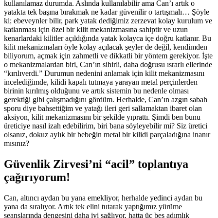
kullanılamaz durumda. Aslında kullanılabilir ama Can’ı artık o
yatakta tek başına bırakmak ne kadar güvenilir o tartışmalı… Şöyle
ki; ebeveynler bilir, park yatak dediğimiz zerzevat kolay kurulum ve
katlanması için özel bir kilit mekanizmasına sahiptir ve uzun
kenarlardaki kilitler açıldığında yatak kolayca içe doğru katlanır. Bu
kilit mekanizmaları öyle kolay açılacak şeyler de değil, kendimden
biliyorum, açmak için zahmetli ve dikkatli bir yöntem gerekiyor. İşte
o mekanizmalardan biri, Can’ın sihirli, daha doğrusu ısrarlı ellerinde
“kırılıverdi.” Durumun nedenini anlamak için kilit mekanizmasını
incelediğimde, kilidi kapalı tutmaya yarayan metal perçinlerden
birinin kırılmış olduğunu ve artık sistemin bu nedenle olması
gerektiği gibi çalışmadığını gördüm. Herhalde, Can’ın azgın sabah
sporu diye bahsettiğim ve yatağı ileri geri sallamaktan ibaret olan
aksiyon, kilit mekanizmasını bir şekilde yıprattı. Şimdi ben bunu
üreticiye nasıl izah edebilirim, biri bana söyleyebilir mi? Siz üretici
olsanız, dokuz aylık bir bebeğin metal bir kilidi parçaladığına inanır
mısınız?
Güvenlik Zirvesi’ni “acil” toplantıya
çağırıyorum!
Can, altıncı aydan bu yana emekliyor, herhalde yedinci aydan bu
yana da sıralıyor. Artık tek elini tutarak yaptığımız yürüme
seanslarında dengesini daha iyi sağlıyor, hatta üç beş adımlık