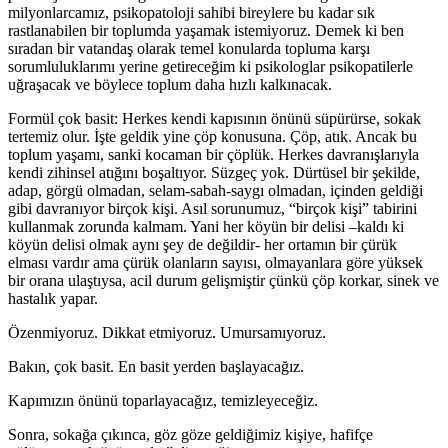
milyonlarcamız, psikopatoloji sahibi bireylere bu kadar sık
rastlanabilen bir toplumda yaşamak istemiyoruz. Demek ki ben
sıradan bir vatandaş olarak temel konularda topluma karşı
sorumluluklarımı yerine getireceğim ki psikologlar psikopatilerle
uğraşacak ve böylece toplum daha hızlı kalkınacak.
Formül çok basit: Herkes kendi kapısının önünü süpürürse, sokak
tertemiz olur. İşte geldik yine çöp konusuna. Çöp, atık. Ancak bu
toplum yaşamı, sanki kocaman bir çöplük. Herkes davranışlarıyla
kendi zihinsel atığını boşaltıyor. Süzgeç yok. Dürtüsel bir şekilde,
adap, görgü olmadan, selam-sabah-saygı olmadan, içinden geldiği
gibi davranıyor birçok kişi. Asıl sorunumuz, “birçok kişi” tabirini
kullanmak zorunda kalmam. Yani her köyün bir delisi –kaldı ki
köyün delisi olmak aynı şey de değildir- her ortamın bir çürük
elması vardır ama çürük olanların sayısı, olmayanlara göre yüksek
bir orana ulaştıysa, acil durum gelişmiştir çünkü çöp korkar, sinek ve
hastalık yapar.
Özenmiyoruz. Dikkat etmiyoruz. Umursamıyoruz.
Bakın, çok basit. En basit yerden başlayacağız.
Kapımızın önünü toparlayacağız, temizleyeceğiz.
Sonra, sokağa çıkınca, göz göze geldiğimiz kişiye, hafifçe