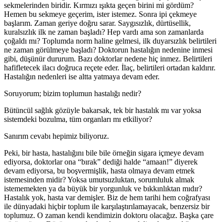
sekmelerinden biridir. Kırmızı ışıkta geçen birini mi gördüm?
Hemen bu sekmeye geçerim, ister istemez. Sonra ipi çekmeye
başlarım. Zaman geriye doğru sarar. Saygısızlık, dürtüsellik,
kuralsızlık ilk ne zaman başladı? Hep vardı ama son zamanlarda
çoğaldı mı? Toplumda norm haline gelmesi, ilk duyarsızlık belirtileri
ne zaman görülmeye başladı? Doktorun hastalığın nedenine inmesi
gibi, düşünür dururum. Bazı doktorlar nedene hiç inmez. Belirtileri
hafifletecek ilacı doğruca reçete eder. İlaç, belirtileri ortadan kaldırır.
Hastalığın nedenleri ise altta yatmaya devam eder.
Soruyorum; bizim toplumun hastalığı nedir?
Bütüncül sağlık gözüyle bakarsak, tek bir hastalık mı var yoksa
sistemdeki bozulma, tüm organları mı etkiliyor?
Sanırım cevabı hepimiz biliyoruz.
Peki, bir hasta, hastalığını bile bile örneğin sigara içmeye devam
ediyorsa, doktorlar ona “bırak” dediği halde “amaan!” diyerek
devam ediyorsa, bu boşvermişlik, hasta olmaya devam etmek
istemesinden midir? Yoksa umutsuzluktan, sorumluluk almak
istememekten ya da büyük bir yorgunluk ve bıkkınlıktan mıdır?
Hastalık yok, hasta var demişler. Biz de hem tarihi hem coğrafyası
ile dünyadaki hiçbir toplum ile karşılaştırılamayacak, benzersiz bir
toplumuz. O zaman kendi kendimizin doktoru olacağız. Başka çare