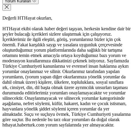
Yorum Kuralları
Değerli HTHayat okurları,
HTHayat ekibi olarak haber değeri taşıyan, herkesin kendine dair bir
şeyler bulacağı içerikleri sizlere ulaştırmak için çalışıyoruz.
İçeriklerimiz ile ilgili eleştiri, görüş, yorumlarınız bizler için çok
önemli. Fakat karşılıklı saygı ve yasalara uygunluk çerçevesinde
oluşturduğumuz yorum platformlarında daha sağlıklı bir tartışma
ortamını temin etmek amacıyla ortaya koyduğumuz bazı yorum ve
moderasyon kurallarımıza dikkatinizi çekmek istiyoruz. Sayfamızda
Türkiye Cumhuriyeti kanunlarına ve evrensel insan haklarına aykırı
yorumlar onaylanmaz ve silinir. Okurlarımız tarafından yapılan
yorumların, (yorum yapan diğer okurlarımıza yönelik yorumlar da
dahil olmak üzere) kişilere, ülkelere, topluluklara, sosyal sınıflara
ırk, cinsiyet, din, dil başta olmak üzere ayrımcılık unsurları taşıması
durumunda editörlerimiz yorumları onaylamayacaktır ve yorumlar
silinecektir. Onaylanmayacak ve silinecek yorumlar kategorisinde
aşağılama, nefret söylemi, küfür, hakaret, kadın ve çocuk istismarı,
hayvanlara yönelik şiddet söylemi içeren yorumlar da yer
almaktadır. Suçu ve suçluyu övmek, Türkiye Cumhuriyeti yasalarına
göre suçtur. Bu nedenle bu tarz okur yorumları da doğal olarak
hthayat.haberturk.com yorum sayfalarında yer almayacaktır.