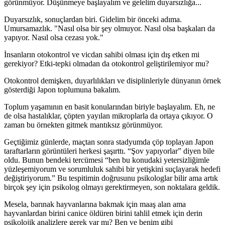
görünmüyor. Düşünmeye başlayalım ve gelelim duyarsızlığa...
Duyarsızlık, sonuçlardan biri. Gidelim bir önceki adıma.
Umursamazlık. "Nasıl olsa bir şey olmuyor. Nasıl olsa başkaları da
yapıyor. Nasıl olsa cezası yok."
İnsanların otokontrol ve vicdan sahibi olması için dış etken mi
gerekiyor? Etki-tepki olmadan da otokontrol geliştirilemiyor mu?
Otokontrol demişken, duyarlılıkları ve disiplinleriyle dünyanın örnek
gösterdiği Japon toplumuna bakalım.
Toplum yaşamının en basit konularından biriyle başlayalım. Eh, ne
de olsa hastalıklar, çöpten yayılan mikroplarla da ortaya çıkıyor. O
zaman bu örnekten gitmek mantıksız görünmüyor.
Geçtiğimiz günlerde, maçtan sonra stadyumda çöp toplayan Japon
taraftarların görüntüleri herkesi şaşırttı. “Şov yapıyorlar” diyen bile
oldu. Bunun bendeki tercümesi “ben bu konudaki yetersizliğimle
yüzleşemiyorum ve sorumluluk sahibi bir yetişkini suçlayarak hedefi
değiştiriyorum.” Bu tespitimin doğrusunu psikologlar bilir ama artık
birçok şey için psikolog olmayı gerektirmeyen, son noktalara geldik.
Mesela, barınak hayvanlarına bakmak için maaş alan ama
hayvanlardan birini canice öldüren birini tahlil etmek için derin
psikolojik analizlere gerek var mı? Ben ve benim gibi