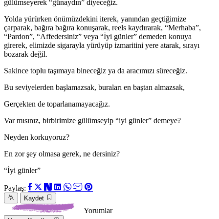
gülümseyerek “günaydın” diyeceğiz.
Yolda yürürken önümüzdekini iterek, yanından geçtiğimize
çarparak, bağıra bağıra konuşarak, reels kaydırarak, “Merhaba”,
“Pardon”, “Affedersiniz” veya “İyi günler” demeden konuya
girerek, elimizde sigarayla yürüyüp izmaritini yere atarak, sırayı
bozarak değil.
Sakince toplu taşımaya bineceğiz ya da aracımızı süreceğiz.
Bu seviyelerden başlamazsak, buraları en baştan almazsak,
Gerçekten de toparlanamayacağız.
Var mısınız, birbirimize gülümseyip “iyi günler” demeye?
Neyden korkuyoruz?
En zor şey olmasa gerek, ne dersiniz?
“İyi günler”
Paylaş:
Kaydet
Yorumlar