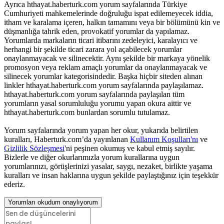
Ayrıca hthayat.haberturk.com yorum sayfalarında Türkiye
Cumhuriyeti mahkemelerinde doğruluğu ispat edilemeyecek iddia,
itham ve karalama içeren, halkın tamamını veya bir bölümünü kin ve
düşmanlığa tahrik eden, provokatif yorumlar da yapılamaz.
Yorumlarda markaların ticari itibarını zedeleyici, karalayıcı ve
herhangi bir şekilde ticari zarara yol açabilecek yorumlar
onaylanmayacak ve silinecektir. Aynı şekilde bir markaya yönelik
promosyon veya reklam amaçlı yorumlar da onaylanmayacak ve
silinecek yorumlar kategorisindedir. Başka hiçbir siteden alınan
linkler hthayat.haberturk.com yorum sayfalarında paylaşılamaz.
hthayat.haberturk.com yorum sayfalarında paylaşılan tüm
yorumların yasal sorumluluğu yorumu yapan okura aittir ve
hthayat.haberturk.com bunlardan sorumlu tutulamaz.
Yorum sayfalarında yorum yapan her okur, yukarıda belirtilen
kuralları, Haberturk.com’da yayınlanan
Kullanım Koşulları'nı
ve
Gizlilik Sözleşmesi
'ni peşinen okumuş ve kabul etmiş sayılır.
Bizlerle ve diğer okurlarımızla yorum kurallarına uygun
yorumlarınızı, görüşlerinizi yasalar, saygı, nezaket, birlikte yaşama
kuralları ve insan haklarına uygun şekilde paylaştığınız için teşekkür
ederiz.
Yorumları okudum onaylıyorum