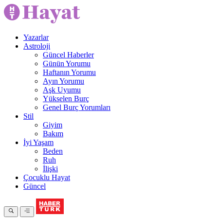
Yazarlar
Astroloji
Güncel Haberler
Günün Yorumu
Haftanın Yorumu
Ayın Yorumu
Aşk Uyumu
Yükselen Burç
Genel Burç Yorumları
Stil
Giyim
Bakım
İyi Yaşam
Beden
Ruh
İlişki
Çocuklu Hayat
Güncel