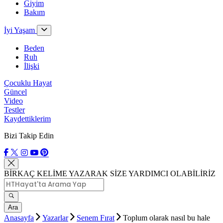
Giyim
Bakım
İyi Yaşam
Beden
Ruh
İlişki
Çocuklu Hayat
Güncel
Video
Testler
Kaydettiklerim
Bizi Takip Edin
BİRKAÇ KELİME YAZARAK SİZE YARDIMCI OLABİLİRİZ
Ara
Anasayfa
Yazarlar
Senem Fırat
Toplum olarak nasıl bu hale