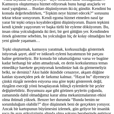
Kamuoyu oluşturmaya hizmet ediyorsak bunu hangi araçlarla ve
nasıl yaptığımız… Bunları düşünüyorum iki-üç gündür. Kendimi bu
konuda değerlendirirken, “Tepkim neye hizmet edecek?” sorusunu
tekrar tekrar soruyorum. Kendi egoma hizmet etmeden nasıl işe
yarar bir tepki ortaya koyabileceğimi düşünüyorum. Bazen tepkimi
kendi içimde yaşıyorum ve başka türlü bir eyleme döküyorum. Bu,
insan olma yolculuğumda iki ileri, bir geri gittiğim yer. Kendimden
örnek gösterme sebebim, bu yolculuğun hiç de kolay olmadığını her
yeni günde yaşamam…
Tepki oluşturmak, kamuoyu yaratmak, korkusuzluğu göstermek
istiyorsak şayet, aktif ve istikrarlı eylemi hayatımızın bir parçası
haline getirmeliyiz. Bir konuda bir rahatsızlığımız varsa ve bugüne
kadar herhangi bir adım atmadıysak, en derin korkularımıza temas
etmedikçe harekete geçmiyorsak kendimize hak da görmemeliyiz
belki, ne dersiniz? Aksi halde ikindide cenazeye, akşam düğüne
katılan siyasetçiden pek de farkımız kalmaz. “Hayat bu” diyemeyiz
çünkü rüzgâr nereden esiyorsa ona göre tepki göstererek değil,
rüzgârın eseceği yönü hesaplayarak bilinçli eylemlerle bir şeyler
değiştirebiliriz. Boyumuzu aşar gibi görünen şeylerin çoğunda,
zamanında dahil olmadığımız karar alma mekanizmalarının etkisi
olma ihtimali yüksek. Benzer her durumda “Bunda benim ne
sorumluluğum olabilir?” diye düşünmek beni de gerçekten yoruyor.
Ancak bir kartopunun büyümesini izlemek, gün geliyor bir insanlık
suçu ile aynı gökyüzünün altında olma şokunu beraberinde getiriyor.