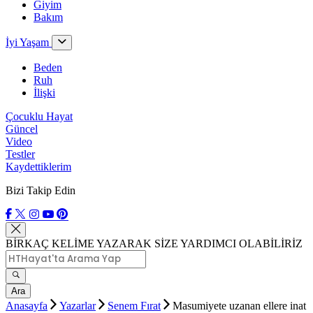
Giyim
Bakım
İyi Yaşam
Beden
Ruh
İlişki
Çocuklu Hayat
Güncel
Video
Testler
Kaydettiklerim
Bizi Takip Edin
BİRKAÇ KELİME YAZARAK SİZE YARDIMCI OLABİLİRİZ
Ara
Anasayfa
Yazarlar
Senem Fırat
Masumiyete uzanan ellere inat