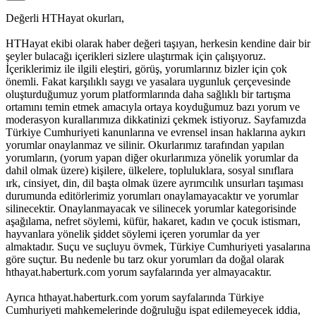
Değerli HTHayat okurları,
HTHayat ekibi olarak haber değeri taşıyan, herkesin kendine dair bir
şeyler bulacağı içerikleri sizlere ulaştırmak için çalışıyoruz.
İçeriklerimiz ile ilgili eleştiri, görüş, yorumlarınız bizler için çok
önemli. Fakat karşılıklı saygı ve yasalara uygunluk çerçevesinde
oluşturduğumuz yorum platformlarında daha sağlıklı bir tartışma
ortamını temin etmek amacıyla ortaya koyduğumuz bazı yorum ve
moderasyon kurallarımıza dikkatinizi çekmek istiyoruz. Sayfamızda
Türkiye Cumhuriyeti kanunlarına ve evrensel insan haklarına aykırı
yorumlar onaylanmaz ve silinir. Okurlarımız tarafından yapılan
yorumların, (yorum yapan diğer okurlarımıza yönelik yorumlar da
dahil olmak üzere) kişilere, ülkelere, topluluklara, sosyal sınıflara
ırk, cinsiyet, din, dil başta olmak üzere ayrımcılık unsurları taşıması
durumunda editörlerimiz yorumları onaylamayacaktır ve yorumlar
silinecektir. Onaylanmayacak ve silinecek yorumlar kategorisinde
aşağılama, nefret söylemi, küfür, hakaret, kadın ve çocuk istismarı,
hayvanlara yönelik şiddet söylemi içeren yorumlar da yer
almaktadır. Suçu ve suçluyu övmek, Türkiye Cumhuriyeti yasalarına
göre suçtur. Bu nedenle bu tarz okur yorumları da doğal olarak
hthayat.haberturk.com yorum sayfalarında yer almayacaktır.
Ayrıca hthayat.haberturk.com yorum sayfalarında Türkiye
Cumhuriyeti mahkemelerinde doğruluğu ispat edilemeyecek iddia,