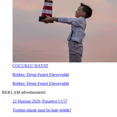
ÇOCUKLU HAYAT
Rehber: Deniz Feneri Ebeveynliği
Rehber: Deniz Feneri Ebeveynliği
REKLAM advertisement1
22 Haziran 2026, Pazartesi 15:57
Toplum olarak nasıl bu hale geldik?