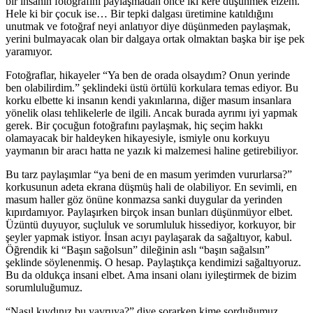
bir insanın fotoğrafını paylaşmadan önce iki kere düşünmek elzem.
Hele ki bir çocuk ise… Bir tepki dalgası üretimine katıldığını
unutmak ve fotoğraf neyi anlatıyor diye düşünmeden paylaşmak,
yerini bulmayacak olan bir dalgaya ortak olmaktan başka bir işe pek
yaramıyor.
Fotoğraflar, hikayeler “Ya ben de orada olsaydım? Onun yerinde
ben olabilirdim.” şeklindeki üstü örtülü korkulara temas ediyor. Bu
korku elbette ki insanın kendi yakınlarına, diğer masum insanlara
yönelik olası tehlikelerle de ilgili. Ancak burada ayrımı iyi yapmak
gerek. Bir çocuğun fotoğrafını paylaşmak, hiç seçim hakkı
olamayacak bir haldeyken hikayesiyle, ismiyle onu korkuyu
yaymanın bir aracı hatta ne yazık ki malzemesi haline getirebiliyor.
Bu tarz paylaşımlar “ya beni de en masum yerimden vururlarsa?”
korkusunun adeta ekrana düşmüş hali de olabiliyor. En sevimli, en
masum haller göz önüne konmazsa sanki duygular da yerinden
kıpırdamıyor. Paylaşırken birçok insan bunları düşünmüyor elbet.
Üzüntü duyuyor, suçluluk ve sorumluluk hissediyor, korkuyor, bir
şeyler yapmak istiyor. İnsan acıyı paylaşarak da sağaltıyor, kabul.
Öğrendik ki “Başın sağolsun” dileğinin aslı “başın sağalsın”
şeklinde söylenenmiş. O hesap. Paylaştıkça kendimizi sağaltıyoruz.
Bu da oldukça insani elbet. Ama insani olanı iyileştirmek de bizim
sorumluluğumuz.
“Nasıl kıydınız bu yavruya?” diye sorarken kime sorduğumuz…