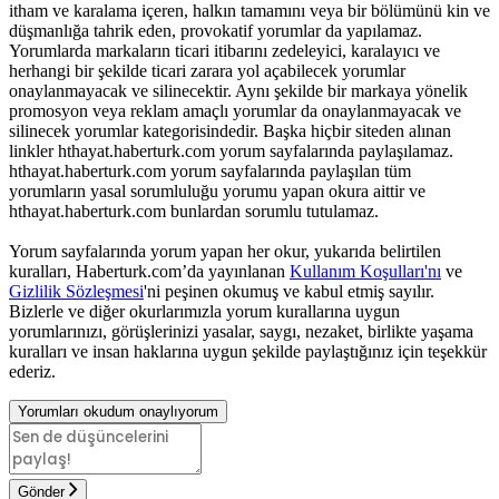
itham ve karalama içeren, halkın tamamını veya bir bölümünü kin ve
düşmanlığa tahrik eden, provokatif yorumlar da yapılamaz.
Yorumlarda markaların ticari itibarını zedeleyici, karalayıcı ve
herhangi bir şekilde ticari zarara yol açabilecek yorumlar
onaylanmayacak ve silinecektir. Aynı şekilde bir markaya yönelik
promosyon veya reklam amaçlı yorumlar da onaylanmayacak ve
silinecek yorumlar kategorisindedir. Başka hiçbir siteden alınan
linkler hthayat.haberturk.com yorum sayfalarında paylaşılamaz.
hthayat.haberturk.com yorum sayfalarında paylaşılan tüm
yorumların yasal sorumluluğu yorumu yapan okura aittir ve
hthayat.haberturk.com bunlardan sorumlu tutulamaz.
Yorum sayfalarında yorum yapan her okur, yukarıda belirtilen
kuralları, Haberturk.com’da yayınlanan
Kullanım Koşulları'nı
ve
Gizlilik Sözleşmesi
'ni peşinen okumuş ve kabul etmiş sayılır.
Bizlerle ve diğer okurlarımızla yorum kurallarına uygun
yorumlarınızı, görüşlerinizi yasalar, saygı, nezaket, birlikte yaşama
kuralları ve insan haklarına uygun şekilde paylaştığınız için teşekkür
ederiz.
Yorumları okudum onaylıyorum
Gönder