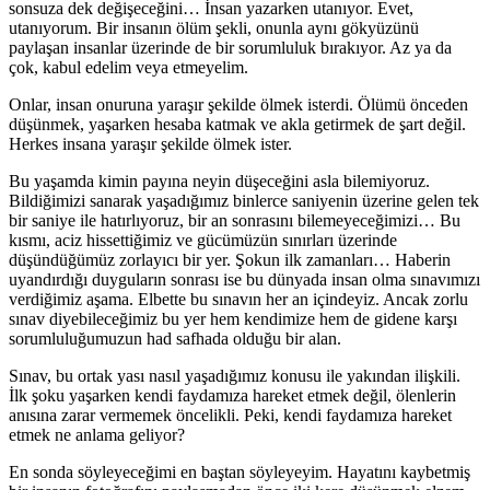
sonsuza dek değişeceğini… İnsan yazarken utanıyor. Evet,
utanıyorum. Bir insanın ölüm şekli, onunla aynı gökyüzünü
paylaşan insanlar üzerinde de bir sorumluluk bırakıyor. Az ya da
çok, kabul edelim veya etmeyelim.
Onlar, insan onuruna yaraşır şekilde ölmek isterdi. Ölümü önceden
düşünmek, yaşarken hesaba katmak ve akla getirmek de şart değil.
Herkes insana yaraşır şekilde ölmek ister.
Bu yaşamda kimin payına neyin düşeceğini asla bilemiyoruz.
Bildiğimizi sanarak yaşadığımız binlerce saniyenin üzerine gelen tek
bir saniye ile hatırlıyoruz, bir an sonrasını bilemeyeceğimizi… Bu
kısmı, aciz hissettiğimiz ve gücümüzün sınırları üzerinde
düşündüğümüz zorlayıcı bir yer. Şokun ilk zamanları… Haberin
uyandırdığı duyguların sonrası ise bu dünyada insan olma sınavımızı
verdiğimiz aşama. Elbette bu sınavın her an içindeyiz. Ancak zorlu
sınav diyebileceğimiz bu yer hem kendimize hem de gidene karşı
sorumluluğumuzun had safhada olduğu bir alan.
Sınav, bu ortak yası nasıl yaşadığımız konusu ile yakından ilişkili.
İlk şoku yaşarken kendi faydamıza hareket etmek değil, ölenlerin
anısına zarar vermemek öncelikli. Peki, kendi faydamıza hareket
etmek ne anlama geliyor?
En sonda söyleyeceğimi en baştan söyleyeyim. Hayatını kaybetmiş