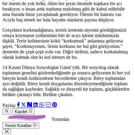
bir önemi de yok belki, ölüm her şeyin ötesinde kapkara bir acı
bırakıyor, o insan artık topluma malolmuş gibi de kabul edilebilir
ama burada biraz yavaşlamak gerekiyor. Ölenin bir hatırası var.
Acıyla baş etmek ise hala hayatta olanların payına düşüyor.
Gerçekten korkmadığımızı, terörü üretenin niyetini gördüğümüzü
ortaya koymanın yollarından biri de acıyı işleme üslubumuzla
ilişkili. Terör kelimesinin kökü “korkutmak” anlamına geliyorsa
şayet, “Korkmuyorum. Senin korkunu ise bal gibi görüyorum.”
demenin de çeşit çeşit yolu var. Diğer türlüsü, sadece korkutulmuş
olarak kalmak olur ki asıl istenen de bu.
14 Kasım Dünya Sosyologlar Günü’ydü. Bir sosyolog olarak
toplumun genelini gözlemlediğimde şu sonuca geliyorum ki her yol
bireyin kendi özdüzenleme becerilerine çıkıyor. Birey toplumdan
ayrı değildir. Birey kendi duygularını düzenleyemediğinde toplum
da sağlığını kaybeder. Sağlıklı ve dirayetli bir toplum, güçlüklerden
birlikte çıkmayı bilir. Birlikte çıkalım.
Paylaş:
Kaydet
Yorumlar
Yorum Kuralları