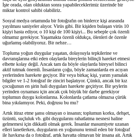
İşte orada, olan olduktan sonra yapabileceklerimiz üzerinde bir
miktar kontrol sahibi olabiliriz.
Sosyal medya ortamında bir fotoğrafın on binlerce kişi arasında
yayılması saniyeler alıyor. Virüs gibi. Bir kişiden bulaşan virüs 10
kişiyi hasta ediyor, o 10 kişi de 100 kişiyi... Bu sebeple çok özenli
olmamız gerekiyor. Yaşamakta özenli oldukça, ölenleri de özenle
uğurlamış olabiliyoruz. Bir nebze…
Topluma yoğun duygular yaşatan, dolayısıyla tepkilerine ve
davranışlarına etki eden olaylarda bireylerin bilinçli hareket etmesi
elbette kolay değil. Ancak tam da böyle olaylarda bireysel bilinci
aktif tutmak önemli. İnsanların çoğu, böyle zamanlarda en acıyan
yerlerinden harekete geçiyor. Bir veya birkaç kişi, yarım yamalak
bilgiler ve 1-2 fotoğraf ile zinciri başlatıyor. Çünkü, ancak bir kız
çocuğunun en şirin hali duyguları harekete geçiriyor. Bir şeylerin
yerinden oynaması için ancak çok büyük bir darbe gerekiyor
toplumun duygu kolonlarına. Kolonlarda çatlama olmazsa çürük
bina yıkılamıyor. Peki, doğrusu bu mu?
Artık itiraz etme şansı olmayan o insanın; toplumun korku, dehşet,
üzüntü, suçluluk vb. gibi duygularını rahatlatma nesnesi haline
gelmemesi için dikkatli olmak gerek. İnsanlar masumiyete uzanan
elleri lanetlerken, duyguların en yoğununu temsil eden bir fotoğraf
ile haykırsa da o fotoğraf, artık hayatta olmayan bir insana ait. Artık