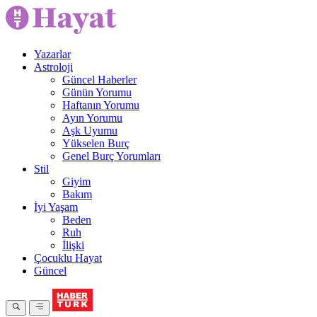
Yazarlar
Astroloji
Güncel Haberler
Günün Yorumu
Haftanın Yorumu
Ayın Yorumu
Aşk Uyumu
Yükselen Burç
Genel Burç Yorumları
Stil
Giyim
Bakım
İyi Yaşam
Beden
Ruh
İlişki
Çocuklu Hayat
Güncel