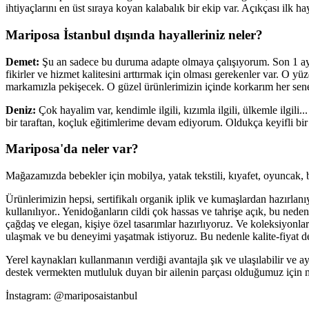
ihtiyaçlarını en üst sıraya koyan kalabalık bir ekip var. Açıkçası il
Mariposa İstanbul dışında hayalleriniz neler?
Demet:
Şu an sadece bu duruma adapte olmaya çalışıyorum. Son 1 ayda
fikirler ve hizmet kalitesini arttırmak için olması gerekenler var. 
markamızla pekişecek. O güzel ürünlerimizin içinde korkarım her sen
Deniz:
Çok hayalim var, kendimle ilgili, kızımla ilgili, ülkemle ilgil
bir taraftan, koçluk eğitimlerime devam ediyorum. Oldukça keyifli 
Mariposa'da neler var?
Mağazamızda bebekler için mobilya, yatak tekstili, kıyafet, oyuncak, b
Ürünlerimizin hepsi, sertifikalı organik iplik ve kumaşlardan hazırla
kullanılıyor.. Yenidoğanların cildi çok hassas ve tahrişe açık, bu ne
çağdaş ve elegan, kişiye özel tasarımlar hazırlıyoruz. Ve koleksiyo
ulaşmak ve bu deneyimi yaşatmak istiyoruz. Bu nedenle kalite-fiyat
Yerel kaynakları kullanmanın verdiği avantajla şık ve ulaşılabilir ve
destek vermekten mutluluk duyan bir ailenin parçası olduğumuz için 
İnstagram: @mariposaistanbul