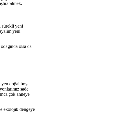
ştırabilmek.
 sürekli yeni
ayalim yeni
n odağında olsa da
rmeyen doğal boya
iyonlarımız sade,
ğunca çok anneye
ve ekolojik dengeye