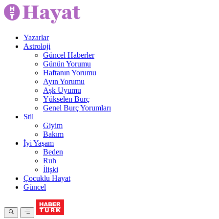
Yazarlar
Astroloji
Güncel Haberler
Günün Yorumu
Haftanın Yorumu
Ayın Yorumu
Aşk Uyumu
Yükselen Burç
Genel Burç Yorumları
Stil
Giyim
Bakım
İyi Yaşam
Beden
Ruh
İlişki
Çocuklu Hayat
Güncel