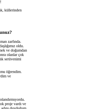
!
ak, küllerinden
dunuz?
aman zarfında.
daşlığımız oldu.
irmek ve doğumdan
onra olanlar çok
lık serüvenimi
ğumu öğrendim.
rdim ve
anlandırmıyordu.
ok proje vardı ve
aha adını duyduğum