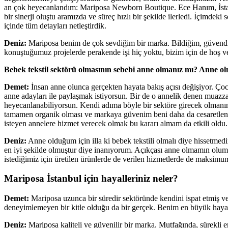
an çok heyecanlandım: Mariposa Newborn Boutique. Ece Hanım, İstan
bir sinerji oluştu aramızda ve süreç hızlı bir şekilde ilerledi. İçimdeki
içinde tüm detayları netleştirdik.
Deniz:
Mariposa benim de çok sevdiğim bir marka. Bildiğim, güvendiği
konuştuğumuz projelerde perakende işi hiç yoktu, bizim için de hoş ve
Bebek
tekstil sektörü olmasının sebebi anne olmanız mı? Anne ol
Demet:
İnsan anne olunca gerçekten hayata bakış açısı değişiyor. Çoc
anne adayları ile paylaşmak istiyorsun. Bir de o annelik denen muazz
heyecanlanabiliyorsun. Kendi adıma böyle bir sektöre girecek olma
tamamen organik olması ve markaya güvenim beni daha da cesaretlendiriy
isteyen annelere hizmet verecek olmak bu kararı almam da etkili oldu.
Deniz:
Anne olduğum için illa ki bebek tekstili olmalı diye hissetmedim
en iyi şekilde olmuştur diye inanıyorum. Açıkçası anne olmamın olumlu
istediğimiz için üretilen ürünlerde de verilen hizmetlerde de maksimum
Mariposa İstanbul için hayalleriniz neler?
Demet:
Mariposa uzunca bir süredir sektöründe kendini ispat etmiş
deneyimlemeyen bir kitle olduğu da bir gerçek. Benim en büyük hayali
Deniz:
Mariposa kaliteli ve güvenilir bir marka. Mutfağında, sürekli e