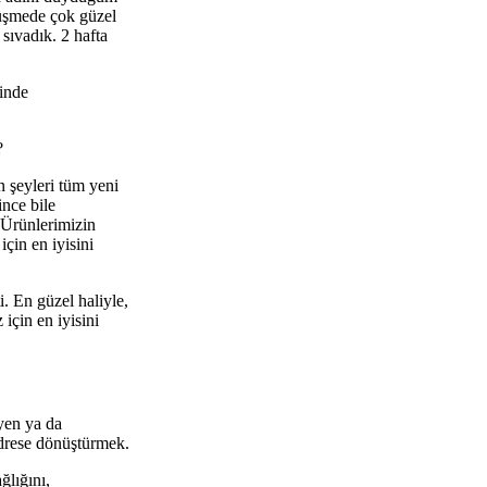
rüşmede çok güzel
 sıvadık. 2 hafta
rinde
?
n şeyleri tüm yeni
nce bile
 Ürünlerimizin
çin en iyisini
i. En güzel haliyle,
için en iyisini
.
yen ya da
adrese dönüştürmek.
ğlığını,