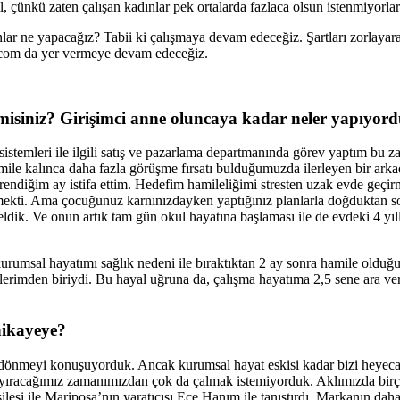
 çünkü zaten çalışan kadınlar pek ortalarda fazlaca olsun istenmiyorlar
lar ne yapacağız? Tabii ki çalışmaya devam edeceğiz. Şartları zorlayar
.com da yer vermeye devam edeceğiz.
 misiniz? Girişimci anne oluncaya kadar neler yapıyor
istemleri ile ilgili satış ve pazarlama departmanında görev yaptım bu z
mile kalınca daha fazla görüşme fırsatı bulduğumuzda ilerleyen bir arka
endiğim ay istifa ettim. Hedefim hamileliğimi stresten uzak evde geç
nmekti. Ama çocuğunuz karnınızdayken yaptığınız planlarla doğduktan s
ldik. Ve onun artık tam gün okul hayatına başlaması ile de evdeki 4 yıl
kurumsal hayatımı sağlık nedeni ile bıraktıktan 2 ay sonra hamile oldu
rimden biriydi. Bu hayal uğruna da, çalışma hayatıma 2,5 sene ara ve
hikayeye?
ına dönmeyi konuşuyorduk. Ancak kurumsal hayat eskisi kadar bizi heyec
 ayıracağımız zamanımızdan çok da çalmak istemiyorduk. Aklımızda birç
ilesi ile Mariposa’nın yaratıcısı Ece Hanım ile tanıştırdı. Markanın d