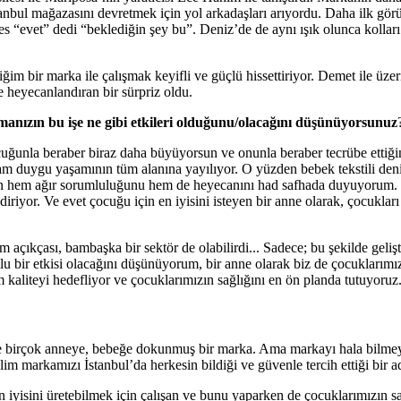
bul mağazasını devretmek için yol arkadaşları arıyordu. Daha ilk gö
 ses “evet” dedi “beklediğin şey bu”. Deniz’de de aynı ışık olunca kolları
m bir marka ile çalışmak keyifli ve güçlü hissettiriyor. Demet ile üze
 heyecanlandıran bir sürpriz oldu.
manızın bu işe ne gibi etkileri olduğunu/olacağını düşünüyorsunuz
uğunla beraber biraz daha büyüyorsun ve onunla beraber tecrübe ettiği
am duygu yaşamının tüm alanına yayılıyor. O yüzden bebek tekstili deni
nın hem ağır sorumluluğunu hem de heyecanını had safhada duyuyorum.
or. Ve evet çocuğu için en iyisini isteyen bir anne olarak, çocukları i
 açıkçası, bambaşka bir sektör de olabilirdi... Sadece; bu şekilde gelişt
 bir etkisi olacağını düşünüyorum, bir anne olarak biz de çocuklarımız 
 kaliteyi hedefliyor ve çocuklarımızın sağlığını en ön planda tutuyoruz
 ve birçok anneye, bebeğe dokunmuş bir marka. Ama markayı hala bilme
m markamızı İstanbul’da herkesin bildiği ve güvenle tercih ettiği bir 
n iyisini üretebilmek için çalışan ve bunu yaparken de çocuklarımızın sa