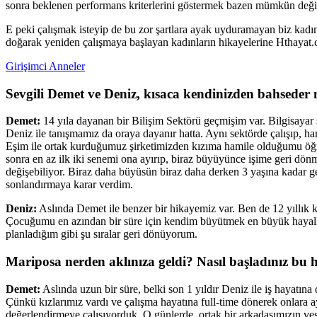
sonra beklenen performans kriterlerini göstermek bazen mümkün değil,
E peki çalışmak isteyip de bu zor şartlara ayak uyduramayan biz kadın
doğarak yeniden çalışmaya başlayan kadınların hikayelerine Hthayat
Girişimci Anneler
Sevgili Demet ve Deniz, kısaca kendinizden bahseder
Demet:
14 yıla dayanan bir Bilişim Sektörü geçmişim var. Bilgisayar s
Deniz ile tanışmamız da oraya dayanır hatta. Aynı sektörde çalışıp, ha
Eşim ile ortak kurduğumuz şirketimizden kızıma hamile olduğumu öğr
sonra en az ilk iki senemi ona ayırıp, biraz büyüyünce işime geri dö
değişebiliyor. Biraz daha büyüsün biraz daha derken 3 yaşına kadar ge
sonlandırmaya karar verdim.
Deniz:
Aslında Demet ile benzer bir hikayemiz var. Ben de 12 yıllık 
Çocuğumu en azından bir süre için kendim büyütmek en büyük hayalle
planladığım gibi şu sıralar geri dönüyorum.
Mariposa nerden aklınıza geldi? Nasıl başladınız bu 
Demet:
Aslında uzun bir süre, belki son 1 yıldır Deniz ile iş hayat
Çünkü kızlarımız vardı ve çalışma hayatına full-time dönerek onlara
değerlendirmeye çalışıyorduk. O günlerde, ortak bir arkadaşımızın ves