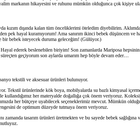
k hayalim markanın hikayesini ve ruhunu mümkün olduğunca çok kişiye ula
 kızım dışında kalan tüm önceliklerimi öteledim diyebilirim. Aklımda
O yüzden pek hayal kuramıyorum! Ama sanırım ikinci bebek düşüncem ve h
e bir bebek isteyecek duruma geleceğim! (Gülüyor.)
i... Hayal ederek beslenebilen biriyim! Son zamanlarda Mariposa hepsini
bir süreçten geçiyorum son aylarda umarım hep böyle devam eder…
anyo tekstili ve aksesuar ürünleri bulunuyor.
nıyor. Tekstil ürünlerinde kök boya, mobilyalarda su bazlı kimyasal içe
denle kullandığımız her materyalde doğallığa çok önem veriyoruz. Koleks
nlarımızda her bütçeye uyabilecek seçeneklerimiz mevcut. Mümkün oldu
 dengesini de optimum düzeyde tutmaya önem veriyoruz.
 aynı zamanda tasarım ürünleri üretmekten ve bu sayede bebek sağlığına 
mutluyuz.