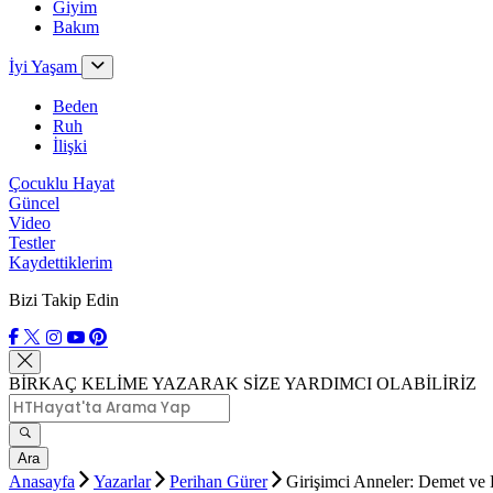
Giyim
Bakım
İyi Yaşam
Beden
Ruh
İlişki
Çocuklu Hayat
Güncel
Video
Testler
Kaydettiklerim
Bizi Takip Edin
BİRKAÇ KELİME YAZARAK SİZE YARDIMCI OLABİLİRİZ
Ara
Anasayfa
Yazarlar
Perihan Gürer
Girişimci Anneler: Demet ve