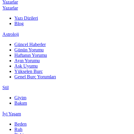
Yazarlar
Yazarlar
Yazı Dizileri
Blog
Astroloji
Güncel Haberler
Günün Yorumu
Haftanın Yorumu
Ayın Yorumu
Aşk Uyumu
Yükselen Burç
Genel Burç Yorumları
Stil
Giyim
Bakım
İyi Yaşam
Beden
Ruh