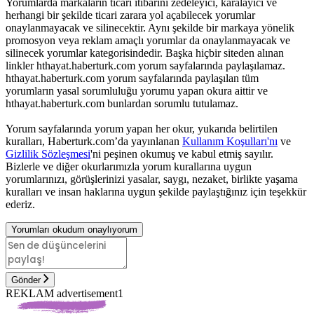
Yorumlarda markaların ticari itibarını zedeleyici, karalayıcı ve
herhangi bir şekilde ticari zarara yol açabilecek yorumlar
onaylanmayacak ve silinecektir. Aynı şekilde bir markaya yönelik
promosyon veya reklam amaçlı yorumlar da onaylanmayacak ve
silinecek yorumlar kategorisindedir. Başka hiçbir siteden alınan
linkler hthayat.haberturk.com yorum sayfalarında paylaşılamaz.
hthayat.haberturk.com yorum sayfalarında paylaşılan tüm
yorumların yasal sorumluluğu yorumu yapan okura aittir ve
hthayat.haberturk.com bunlardan sorumlu tutulamaz.
Yorum sayfalarında yorum yapan her okur, yukarıda belirtilen
kuralları, Haberturk.com’da yayınlanan
Kullanım Koşulları'nı
ve
Gizlilik Sözleşmesi
'ni peşinen okumuş ve kabul etmiş sayılır.
Bizlerle ve diğer okurlarımızla yorum kurallarına uygun
yorumlarınızı, görüşlerinizi yasalar, saygı, nezaket, birlikte yaşama
kuralları ve insan haklarına uygun şekilde paylaştığınız için teşekkür
ederiz.
Yorumları okudum onaylıyorum
Gönder
REKLAM advertisement1