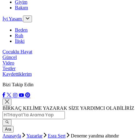
Giyim
Bakım
İyi Yaşam
Beden
Ruh
İlişki
Çocuklu Hayat
Güncel
Video
Testler
Kaydettiklerim
Bizi Takip Edin
BİRKAÇ KELİME YAZARAK SİZE YARDIMCI OLABİLİRİZ
Ara
Anasayfa
Yazarlar
Esra Sert
Deneme yanılma altındır