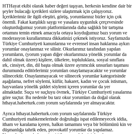
HTHayat ekibi olarak haber değeri taşıyan, herkesin kendine dair bir
şeyler bulacağı içerikleri sizlere ulaştırmak için çalışıyoruz.
İçeriklerimiz ile ilgili eleştiri, görüş, yorumlarınız bizler için çok
önemli. Fakat karşılıklı saygı ve yasalara uygunluk çerçevesinde
oluşturduğumuz yorum platformlarında daha sağlıklı bir tartışma
ortamını temin etmek amacıyla ortaya koyduğumuz bazı yorum ve
moderasyon kurallarımıza dikkatinizi çekmek istiyoruz. Sayfamızda
Türkiye Cumhuriyeti kanunlarına ve evrensel insan haklarına aykırı
yorumlar onaylanmaz ve silinir. Okurlarımız tarafından yapılan
yorumların, (yorum yapan diğer okurlarımıza yönelik yorumlar da
dahil olmak üzere) kişilere, ülkelere, topluluklara, sosyal sınıflara
ırk, cinsiyet, din, dil başta olmak üzere ayrımcılık unsurları taşıması
durumunda editörlerimiz yorumları onaylamayacaktır ve yorumlar
silinecektir. Onaylanmayacak ve silinecek yorumlar kategorisinde
aşağılama, nefret söylemi, küfür, hakaret, kadın ve çocuk istismarı,
hayvanlara yönelik şiddet söylemi içeren yorumlar da yer
almaktadır. Suçu ve suçluyu övmek, Türkiye Cumhuriyeti yasalarına
göre suçtur. Bu nedenle bu tarz okur yorumları da doğal olarak
hthayat.haberturk.com yorum sayfalarında yer almayacaktır.
Ayrıca hthayat.haberturk.com yorum sayfalarında Türkiye
Cumhuriyeti mahkemelerinde doğruluğu ispat edilemeyecek iddia,
itham ve karalama içeren, halkın tamamını veya bir bölümünü kin ve
düşmanlığa tahrik eden, provokatif yorumlar da yapılamaz.