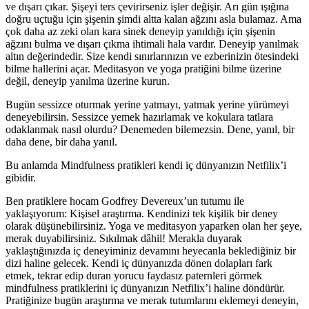
ve dışarı çıkar. Şişeyi ters çevirirseniz işler değişir. Arı gün ışığına
doğru uçtuğu için şişenin şimdi altta kalan ağzını asla bulamaz. Ama
çok daha az zeki olan kara sinek deneyip yanıldığı için şişenin
ağzını bulma ve dışarı çıkma ihtimali hala vardır. Deneyip yanılmak
altın değerindedir. Size kendi sınırlarınızın ve ezberinizin ötesindeki
bilme hallerini açar. Meditasyon ve yoga pratiğini bilme üzerine
değil, deneyip yanılma üzerine kurun.
Bugün sessizce oturmak yerine yatmayı, yatmak yerine yürümeyi
deneyebilirsin. Sessizce yemek hazırlamak ve kokulara tatlara
odaklanmak nasıl olurdu? Denemeden bilemezsin. Dene, yanıl, bir
daha dene, bir daha yanıl.
Bu anlamda Mindfulness pratikleri kendi iç dünyanızın Netfilix’i
gibidir.
Ben pratiklere hocam Godfrey Devereux’un tutumu ile
yaklaşıyorum: Kişisel araştırma. Kendinizi tek kişilik bir deney
olarak düşünebilirsiniz. Yoga ve meditasyon yaparken olan her şeye,
merak duyabilirsiniz. Sıkılmak dâhil! Merakla duyarak
yaklaştığınızda iç deneyiminiz devamını heyecanla beklediğiniz bir
dizi haline gelecek. Kendi iç dünyanızda dönen dolapları fark
etmek, tekrar edip duran yorucu faydasız paternleri görmek
mindfulness pratiklerini iç dünyanızın Netfilix’i haline döndürür.
Pratiğinize bugün araştırma ve merak tutumlarını eklemeyi deneyin,