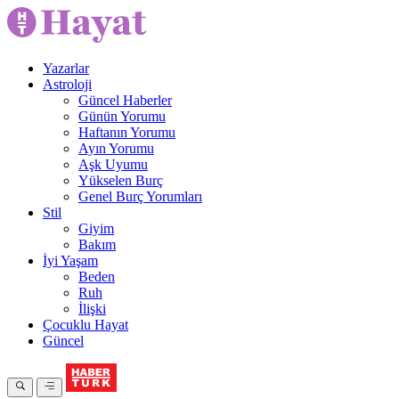
Yazarlar
Astroloji
Güncel Haberler
Günün Yorumu
Haftanın Yorumu
Ayın Yorumu
Aşk Uyumu
Yükselen Burç
Genel Burç Yorumları
Stil
Giyim
Bakım
İyi Yaşam
Beden
Ruh
İlişki
Çocuklu Hayat
Güncel