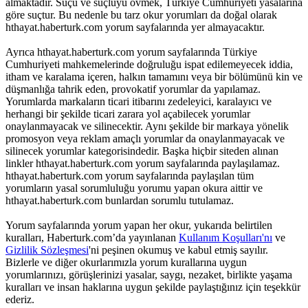
almaktadır. Suçu ve suçluyu övmek, Türkiye Cumhuriyeti yasalarına
göre suçtur. Bu nedenle bu tarz okur yorumları da doğal olarak
hthayat.haberturk.com yorum sayfalarında yer almayacaktır.
Ayrıca hthayat.haberturk.com yorum sayfalarında Türkiye
Cumhuriyeti mahkemelerinde doğruluğu ispat edilemeyecek iddia,
itham ve karalama içeren, halkın tamamını veya bir bölümünü kin ve
düşmanlığa tahrik eden, provokatif yorumlar da yapılamaz.
Yorumlarda markaların ticari itibarını zedeleyici, karalayıcı ve
herhangi bir şekilde ticari zarara yol açabilecek yorumlar
onaylanmayacak ve silinecektir. Aynı şekilde bir markaya yönelik
promosyon veya reklam amaçlı yorumlar da onaylanmayacak ve
silinecek yorumlar kategorisindedir. Başka hiçbir siteden alınan
linkler hthayat.haberturk.com yorum sayfalarında paylaşılamaz.
hthayat.haberturk.com yorum sayfalarında paylaşılan tüm
yorumların yasal sorumluluğu yorumu yapan okura aittir ve
hthayat.haberturk.com bunlardan sorumlu tutulamaz.
Yorum sayfalarında yorum yapan her okur, yukarıda belirtilen
kuralları, Haberturk.com’da yayınlanan
Kullanım Koşulları'nı
ve
Gizlilik Sözleşmesi
'ni peşinen okumuş ve kabul etmiş sayılır.
Bizlerle ve diğer okurlarımızla yorum kurallarına uygun
yorumlarınızı, görüşlerinizi yasalar, saygı, nezaket, birlikte yaşama
kuralları ve insan haklarına uygun şekilde paylaştığınız için teşekkür
ederiz.