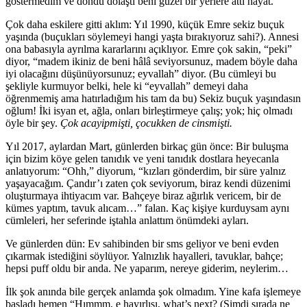
göstermedim ve döndü dolaştı beni güzel bir yerlere attı hayat.
Çok daha eskilere gitti aklım: Yıl 1990, küçük Emre sekiz buçuk
yaşında (buçukları söylemeyi hangi yaşta bırakıyoruz sahi?). Annesi
ona babasıyla ayrılma kararlarını açıklıyor. Emre çok sakin, “peki”
diyor, “madem ikiniz de beni hâlâ seviyorsunuz, madem böyle daha
iyi olacağını düşünüyorsunuz; eyvallah” diyor. (Bu cümleyi bu
şekliyle kurmuyor belki, hele ki “eyvallah” demeyi daha
öğrenmemiş ama hatırladığım his tam da bu) Sekiz buçuk yaşındasın
oğlum! İki isyan et, ağla, onları birleştirmeye çalış; yok; hiç olmadı
öyle bir şey.
Çok acayipmişti, çocukken de cinsmişti.
Yıl 2017, aylardan Mart, günlerden birkaç gün önce: Bir buluşma
için bizim köye gelen tanıdık ve yeni tanıdık dostlara heyecanla
anlatıyorum: “Ohh,” diyorum, “kızları gönderdim, bir süre yalnız
yaşayacağım. Çandır’ı zaten çok seviyorum, biraz kendi düzenimi
oluşturmaya ihtiyacım var. Bahçeye biraz ağırlık vericem, bir de
kümes yaptım, tavuk alıcam…” falan. Kaç kişiye kurduysam aynı
cümleleri, her seferinde iştahla anlattım önümdeki ayları.
Ve günlerden dün: Ev sahibinden bir sms geliyor ve beni evden
çıkarmak istediğini söylüyor. Yalnızlık hayalleri, tavuklar, bahçe;
hepsi puff oldu bir anda. Ne yaparım, nereye giderim, neylerim…
İlk şok anında bile gerçek anlamda şok olmadım. Yine kafa işlemeye
başladı hemen “Hımmm, e hayırlısı, what’s next? (Şimdi sırada ne