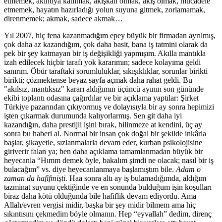
etmemek, akıntıya katılmak, akışkan olmak, akış olmak, mücadele
etmemek, hayatın hazırladığı yolun suyuna gitmek, zorlamamak,
direnmemek; akmak, sadece akmak…
Yıl 2007, hiç fena kazanmadığım epey büyük bir firmadan ayrılmış,
çok daha az kazandığım, çok daha basit, bana iş tatmini olarak da
pek bir şey katmayan bir iş değişikliği yapmışım. Akılla mantıkla
izah edilecek hiçbir tarafı yok kararımın; sadece kolayıma geldi
sanırım. Öbür taraftaki sorumluluklar, sıkışıklıklar, sorunlar birikti
birikti; çözmektense beyaz sayfa açmak daha rahat geldi. Bu
"akılsız, mantıksız" kararı aldığımın üçüncü ayının son gününde
ekibi toplantı odasına çağırdılar ve bir açıklama yaptılar: Şirket
Türkiye pazarından çıkıyormuş ve dolayısıyla bir ay sonra hepimizi
işten çıkarmak durumunda kalıyorlarmış. Sen git daha iyi
kazandığın, daha prestijli işini bırak, bilinmeze at kendini, üç ay
sonra bu haberi al. Normal bir insan çok doğal bir şekilde inkârla
başlar, şikayetle, sızlanmalarla devam eder, kurban psikolojisine
giriverir falan ya; ben daha açıklama tamamlanmadan büyük bir
heyecanla “Hımm demek öyle, bakalım şimdi ne olacak; nasıl bir iş
bulacağım” vs. diye heyecanlanmaya başlamıştım bile.
Adam o
zaman da hafifmişti.
Haa sonra altı ay iş bulamadığımda, aldığım
tazminat suyunu çektiğinde ve en sonunda bulduğum işin koşulları
biraz daha kötü olduğunda bile hafiflik devam ediyordu. Ama
Allah/evren vergisi midir, başka bir şey midir bilmem ama hiç
sıkıntısını çekmedim böyle olmanın. Hep “eyvallah” dedim, direnç