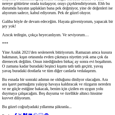
nereye götürürse orada tozlaşıyor, orayı çiçeklendiriyorum. Ehh bu
durumda hayatın şaplakları bana pek değmiyor, yine de değenleri ise
alıyorum sadece, kabul ediyorum. Pek de güzel oluyor.
Galiba böyle de devam edeceğim. Hayata güveniyorum, yapacak bir
şey yok!
Azıcık tedirgin, çokça heyecanlıyım. Ve seviyorum…
***
Yine Aralık 2021'den seslenerek bitiriyorum. Ramazan amca kusura
bakmasın, kışın ortasında evden çıkmaya niyetim yok ama çok da
direnecek değilim. Onun istediğinden birkaç ay sonra evi boşaltırım.
O zamana kadar buradaki beşinci kışımı tatlı tatlı geçirir, yavaş
yavaş buradaki dostlarla ve tüm diğer canlarla vedalaşırım.
Bu esnada bir sonraki adımın ne olduğunu dinliyor olacağım. Ara
ara işaret parmağımı yalayıp havaya kaldıracak ve rüzgarın nereden
ve ne güçle estiğine bakacak, benim için çizilen en uygun yolu
duymaya çalışacağım. Beş duyuma ve özellikle altıncı hissime
kuvvet diliyorum.
Bu güzel coğrafyadaki yıllarıma şükranla...