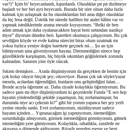
var?)” İçim bi’ heyecanlandı, kıpırdandı. Olasılıklar pıt pıt dizilmeye
başladı ve her biri ayrı heyecanlı. Burada bir süre olsun daha fazla
kalmak için uzlaşmak da bu olasılıklardan biri ama diğer olasılıklar
da hiç fena değil. Üstelik bir süredir hafiften bir atalet hâlim var ve
yapmak istediklerimle arama mesafe koyuyorum. “Belki de ben
adım atmak için daha oyalanacakken hayat beni sırtımdan nazikçe
itiyor” diyorum dünden beri. İşaretleri okumaya çalışıyorum. Bu çok
sevdiğim köyde ve evde kalma sürecini biraz olsun uzatmak mı
yoksa hızlıca yeniye doğru harekete geçmek mi… Şu an için
bilmiyorum ama güveniyorum hayata. Direnmediğim sürece hep
güzelliklerle karşılaştım, hiç büyük sıkıntıları göğüslemek zorunda
kalmadım. Sanırım yine öyle olacak.
Sıkıntı demişken… Arada düşünüyorum da gerçekten de benim için
çok kolay oluyor birçok şey;
oluveriyor
. Baran çok sık söyler/yazar
mesela, acılardan öğrendiğini, bunların onu geliştirdiğini falan…
Bende acıyla öğrenme az. Daha ziyade kolaylıkla öğreniyorum. Bu
sadece şans mı diye düşünüyordum ki geçenlerde Funda “E sen hep
hayatın yönlendirdiği şekilde yaşamışsın, hiç zorlamamışsın; bu
durumda niye acı çekesin ki?” gibi bir yorum yapınca her şey yerli
yerine oturdu sanki. Evet zorlamıyorum, süzülüyorum sadece
hayatın içinden… Yıpranacağım işi yapmıyorum, istemediğim
sorumluluğu almıyorum, görmek istemediğimi görmüyorum, gitmek
istemediğim yere gitmiyorum. Kolaylıkla, rahatlıkla, zarafetle ne
akıyorsa o dümende gidiyorum. Rüzgâr nereden eserse ve beni