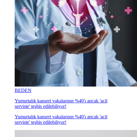
BEDEN
Yumurtalık kanseri vakalarının %40'ı ancak 'acil
serviste' teşhis edilebiliyor!
Yumurtalık kanseri vakalarının %40'ı ancak 'acil
serviste' teşhis edilebiliyor!