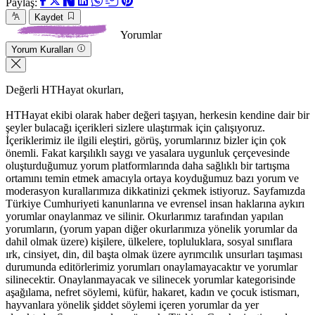
Paylaş:
Kaydet
Yorumlar
Yorum Kuralları
Değerli HTHayat okurları,
HTHayat ekibi olarak haber değeri taşıyan, herkesin kendine dair bir
şeyler bulacağı içerikleri sizlere ulaştırmak için çalışıyoruz.
İçeriklerimiz ile ilgili eleştiri, görüş, yorumlarınız bizler için çok
önemli. Fakat karşılıklı saygı ve yasalara uygunluk çerçevesinde
oluşturduğumuz yorum platformlarında daha sağlıklı bir tartışma
ortamını temin etmek amacıyla ortaya koyduğumuz bazı yorum ve
moderasyon kurallarımıza dikkatinizi çekmek istiyoruz. Sayfamızda
Türkiye Cumhuriyeti kanunlarına ve evrensel insan haklarına aykırı
yorumlar onaylanmaz ve silinir. Okurlarımız tarafından yapılan
yorumların, (yorum yapan diğer okurlarımıza yönelik yorumlar da
dahil olmak üzere) kişilere, ülkelere, topluluklara, sosyal sınıflara
ırk, cinsiyet, din, dil başta olmak üzere ayrımcılık unsurları taşıması
durumunda editörlerimiz yorumları onaylamayacaktır ve yorumlar
silinecektir. Onaylanmayacak ve silinecek yorumlar kategorisinde
aşağılama, nefret söylemi, küfür, hakaret, kadın ve çocuk istismarı,
hayvanlara yönelik şiddet söylemi içeren yorumlar da yer