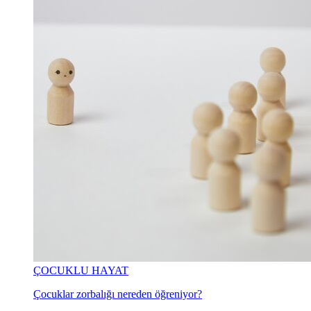
ÇOCUKLU HAYAT
Çocuklar zorbalığı nereden öğreniyor?