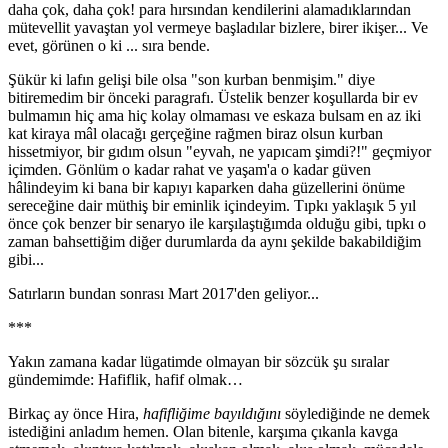
daha çok, daha çok! para hırsından kendilerini alamadıklarından
mütevellit yavaştan yol vermeye başladılar bizlere, birer ikişer... Ve
evet, görünen o ki ... sıra bende.
Şükür ki lafın gelişi bile olsa "son kurban benmişim." diye
bitiremedim bir önceki paragrafı. Üstelik benzer koşullarda bir ev
bulmamın hiç ama hiç kolay olmaması ve eskaza bulsam en az iki
kat kiraya mâl olacağı gerçeğine rağmen biraz olsun kurban
hissetmiyor, bir gıdım olsun "eyvah, ne yapıcam şimdi?!" geçmiyor
içimden. Gönlüm o kadar rahat ve yaşam'a o kadar güven
hâlindeyim ki bana bir kapıyı kaparken daha güzellerini önüme
sereceğine dair müthiş bir eminlik içindeyim. Tıpkı yaklaşık 5 yıl
önce çok benzer bir senaryo ile karşılaştığımda olduğu gibi, tıpkı o
zaman bahsettiğim diğer durumlarda da aynı şekilde bakabildiğim
gibi...
Satırların bundan sonrası Mart 2017'den geliyor...
***
Yakın zamana kadar lügatimde olmayan bir sözcük şu sıralar
gündemimde: Hafiflik, hafif olmak…
Birkaç ay önce Hira,
hafifliğime bayıldığını
söylediğinde ne demek
istediğini anladım hemen. Olan bitenle, karşıma çıkanla kavga