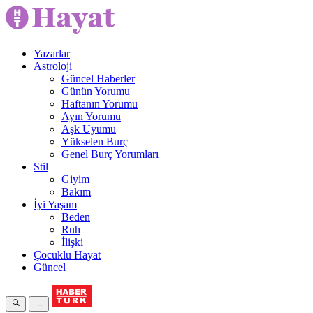
Yazarlar
Astroloji
Güncel Haberler
Günün Yorumu
Haftanın Yorumu
Ayın Yorumu
Aşk Uyumu
Yükselen Burç
Genel Burç Yorumları
Stil
Giyim
Bakım
İyi Yaşam
Beden
Ruh
İlişki
Çocuklu Hayat
Güncel