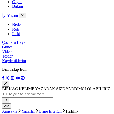
Giyim
Bakım
İyi Yaşam
Beden
Ruh
İlişki
Çocuklu Hayat
Güncel
Video
Testler
Kaydettiklerim
Bizi Takip Edin
BİRKAÇ KELİME YAZARAK SİZE YARDIMCI OLABİLİRİZ
Ara
Anasayfa
Yazarlar
Emre Ertegün
Hafiflik