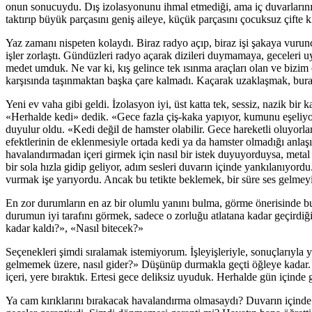
onun sonucuydu. Dış izolasyonunu ihmal etmediği, ama iç duvarlarının k
taktırıp büyük parçasını geniş aileye, küçük parçasını çocuksuz çifte ki
Yaz zamanı nispeten kolaydı. Biraz radyo açıp, biraz işi şakaya vurun
işler zorlaştı. Gündüzleri radyo açarak dizileri duymamaya, geceleri 
medet umduk. Ne var ki, kış gelince tek ısınma araçları olan ve bizim
karşısında taşınmaktan başka çare kalmadı. Kaçarak uzaklaşmak, burad
Yeni ev vaha gibi geldi. İzolasyon iyi, üst katta tek, sessiz, nazik bir 
«Herhalde kedi» dedik. «Gece fazla çiş-kaka yapıyor, kumunu eşeliyo
duyulur oldu. «Kedi değil de hamster olabilir. Gece hareketli oluyorla
efektlerinin de eklenmesiyle ortada kedi ya da hamster olmadığı anlaş
havalandırmadan içeri girmek için nasıl bir istek duyuyorduysa, meta
bir sola hızla gidip geliyor, adım sesleri duvarın içinde yankılanıyor
vurmak işe yarıyordu. Ancak bu tetikte beklemek, bir süre ses gelme
En zor durumların en az bir olumlu yanını bulma, görme önerisinde b
durumun iyi tarafını görmek, sadece o zorluğu atlatana kadar geçirdiği
kadar kaldı?», «Nasıl bitecek?»
Seçenekleri şimdi sıralamak istemiyorum. İşleyişleriyle, sonuçlarıyla y
gelmemek üzere, nasıl gider?» Düşünüp durmakla geçti öğleye kadar. E
içeri, yere bıraktık. Ertesi gece deliksiz uyuduk. Herhalde gün içinde
Ya cam kırıklarını bırakacak havalandırma olmasaydı? Duvarın içinde 