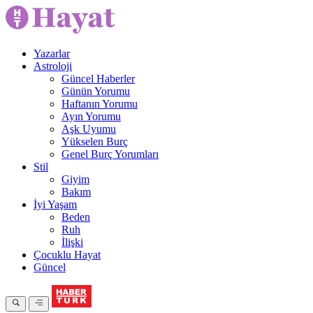
Yazarlar
Astroloji
Güncel Haberler
Günün Yorumu
Haftanın Yorumu
Ayın Yorumu
Aşk Uyumu
Yükselen Burç
Genel Burç Yorumları
Stil
Giyim
Bakım
İyi Yaşam
Beden
Ruh
İlişki
Çocuklu Hayat
Güncel