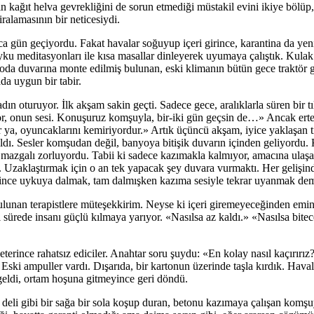
ağıt helva gevrekliğini de sorun etmediği müstakil evini ikiye bölüp, i
ralamasının bir neticesiydi.
ca gün geçiyordu. Fakat havalar soğuyup içeri girince, karantina da ye
uyku meditasyonları ile kısa masallar dinleyerek uyumaya çalıştık. Kulak
 oda duvarına monte edilmiş bulunan, eski klimanın bütün gece traktör g
a uygun bir tabir.
kadın oturuyor. İlk akşam sakin geçti. Sadece gece, aralıklarla süren bir t
r, onun sesi. Konuşuruz komşuyla, bir-iki gün geçsin de…» Ancak ertesi
r ya, oyuncaklarını kemiriyordur.» Artık üçüncü akşam, iyice yaklaşan tı
ıldı. Sesler komşudan değil, banyoya bitişik duvarın içinden geliyordu
l mazgalı zorluyordu. Tabii ki sadece kazımakla kalmıyor, amacına ulaş
du. Uzaklaştırmak için o an tek yapacak şey duvara vurmaktı. Her gelişi
yince uykuya dalmak, tam dalmışken kazıma sesiyle tekrar uyanmak dem
ulunan terapistlere müteşekkirim. Neyse ki içeri giremeyeceğinden emin
 sürede insanı güçlü kılmaya yarıyor. «Nasılsa az kaldı.» «Nasılsa bite
eterince rahatsız ediciler. Anahtar soru şuydu: «En kolay nasıl kaçırırız
ski ampuller vardı. Dışarıda, bir kartonun üzerinde taşla kırdık. Hava
 geldi, ortam hoşuna gitmeyince geri döndü.
deli gibi bir sağa bir sola koşup duran, betonu kazımaya çalışan komş