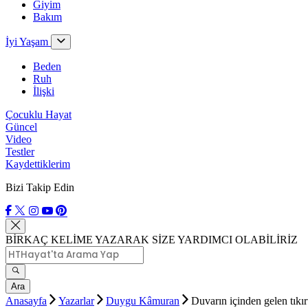
Giyim
Bakım
İyi Yaşam
Beden
Ruh
İlişki
Çocuklu Hayat
Güncel
Video
Testler
Kaydettiklerim
Bizi Takip Edin
BİRKAÇ KELİME YAZARAK SİZE YARDIMCI OLABİLİRİZ
Ara
Anasayfa
Yazarlar
Duygu Kâmuran
Duvarın içinden gelen tıkır