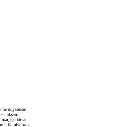
anne duyabilsin
inden akşam
maç içeride alt
artık bilmiyorum,