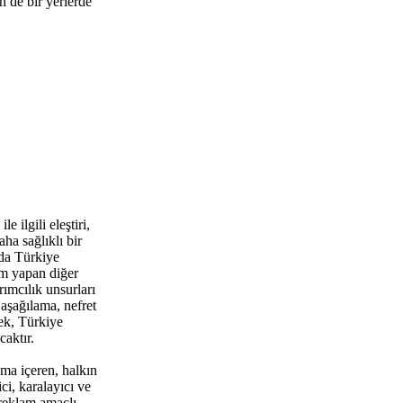
 de bir yerlerde
 ilgili eleştiri,
ha sağlıklı bir
da Türkiye
um yapan diğer
rımcılık unsurları
aşağılama, nefret
ek, Türkiye
aktır.
ma içeren, halkın
i, karalayıcı ve
 reklam amaçlı