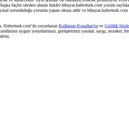
aşka hiçbir siteden alınan linkler hthayat.haberturk.com yorum sayfala
 yasal sorumluluğu yorumu yapan okura aittir ve hthayat.haberturk.com
arı, Haberturk.com’da yayınlanan
Kullanım Koşulları'nı
ve
Gizlilik Sözl
rallarına uygun yorumlarınızı, görüşlerinizi yasalar, saygı, nezaket, bi
deriz.