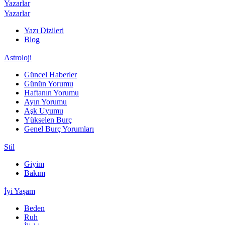
Yazarlar
Yazarlar
Yazı Dizileri
Blog
Astroloji
Güncel Haberler
Günün Yorumu
Haftanın Yorumu
Ayın Yorumu
Aşk Uyumu
Yükselen Burç
Genel Burç Yorumları
Stil
Giyim
Bakım
İyi Yaşam
Beden
Ruh