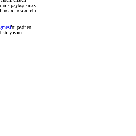
rında paylaşılamaz.
 bunlardan sorumlu
eşmesi
'ni peşinen
rlikte yaşama