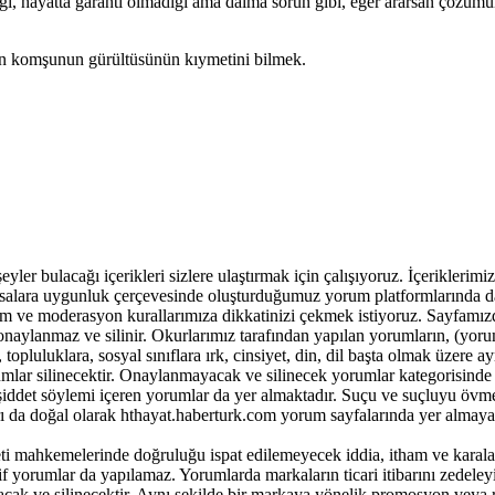
ği, hayatta garanti olmadığı ama daima sorun gibi, eğer ararsan çözümün
an komşunun gürültüsünün kıymetini bilmek.
r bulacağı içerikleri sizlere ulaştırmak için çalışıyoruz. İçeriklerimiz ile
 yasalara uygunluk çerçevesinde oluşturduğumuz yorum platformlarında da
m ve moderasyon kurallarımıza dikkatinizi çekmek istiyoruz. Sayfamız
onaylanmaz ve silinir. Okurlarımız tarafından yapılan yorumların, (yor
opluluklara, sosyal sınıflara ırk, cinsiyet, din, dil başta olmak üzere ay
lar silinecektir. Onaylanmayacak ve silinecek yorumlar kategorisinde 
k şiddet söylemi içeren yorumlar da yer almaktadır. Suçu ve suçluyu övm
ı da doğal olarak hthayat.haberturk.com yorum sayfalarında yer almayac
i mahkemelerinde doğruluğu ispat edilemeyecek iddia, itham ve karala
yorumlar da yapılamaz. Yorumlarda markaların ticari itibarını zedeleyic
yacak ve silinecektir. Aynı şekilde bir markaya yönelik promosyon veya