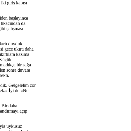
ki giriş kapısı
niden başlayınca
 tıkacından da
ibi çalışması
ıkırtı duyduk.
 gece tıkırtı daha
kırtılara kazıma
. Küçük
amadıkça bir sağa
nden sonra duvara
ekti.
dik. Gelgelelim zor
cek.» İyi de «Ne
? Bir daha
landırmayı açıp
uyla uykusuz