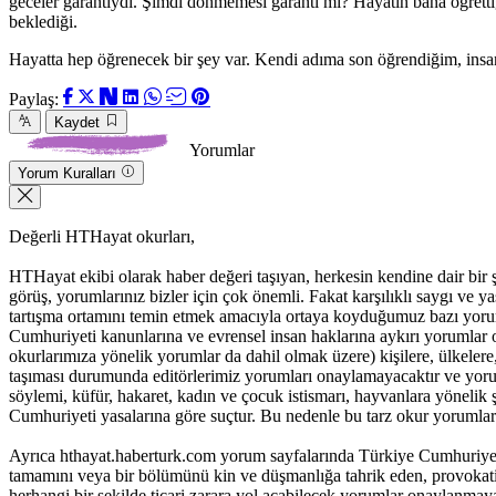
geceler garantiydi. Şimdi dönmemesi garanti mi? Hayatın bana öğretti
beklediği.
Hayatta hep öğrenecek bir şey var. Kendi adıma son öğrendiğim, ins
Paylaş:
Kaydet
Yorumlar
Yorum Kuralları
Değerli HTHayat okurları,
HTHayat ekibi olarak haber değeri taşıyan, herkesin kendine dair bir şeyle
görüş, yorumlarınız bizler için çok önemli. Fakat karşılıklı saygı ve
tartışma ortamını temin etmek amacıyla ortaya koyduğumuz bazı yoru
Cumhuriyeti kanunlarına ve evrensel insan haklarına aykırı yorumlar 
okurlarımıza yönelik yorumlar da dahil olmak üzere) kişilere, ülkelere, t
taşıması durumunda editörlerimiz yorumları onaylamayacaktır ve yorum
söylemi, küfür, hakaret, kadın ve çocuk istismarı, hayvanlara yöneli
Cumhuriyeti yasalarına göre suçtur. Bu nedenle bu tarz okur yorumlar
Ayrıca hthayat.haberturk.com yorum sayfalarında Türkiye Cumhuriyet
tamamını veya bir bölümünü kin ve düşmanlığa tahrik eden, provokatif 
herhangi bir şekilde ticari zarara yol açabilecek yorumlar onaylanma