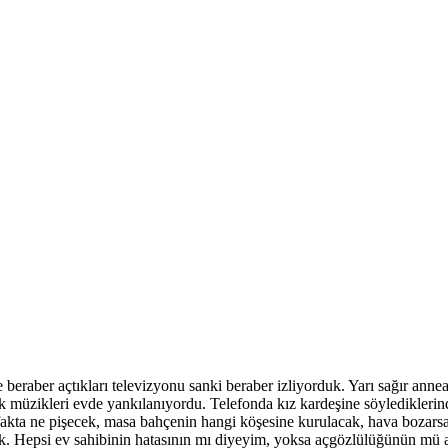
 beraber açtıkları televizyonu sanki beraber izliyorduk. Yarı sağır anne
ntik müzikleri evde yankılanıyordu. Telefonda kız kardeşine söyledikler
akta ne pişecek, masa bahçenin hangi köşesine kurulacak, hava bozarsa 
uk. Hepsi ev sahibinin hatasının mı diyeyim, yoksa açgözlülüğünün mü 