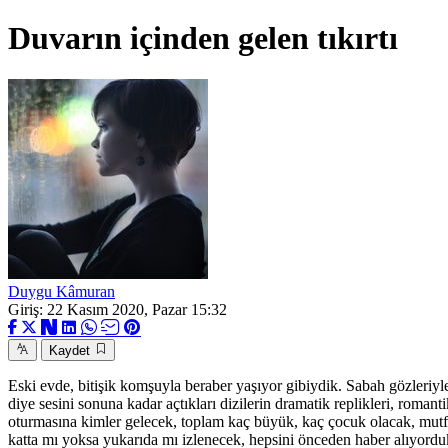
Duvarın içinden gelen tıkırtı
Duygu Kâmuran
Giriş: 22 Kasım 2020, Pazar 15:32
Kaydet
Eski evde, bitişik komşuyla beraber yaşıyor gibiydik. Sabah gözleriyle
diye sesini sonuna kadar açtıkları dizilerin dramatik replikleri, roma
oturmasına kimler gelecek, toplam kaç büyük, kaç çocuk olacak, mutf
katta mı yoksa yukarıda mı izlenecek, hepsini önceden haber alıyord