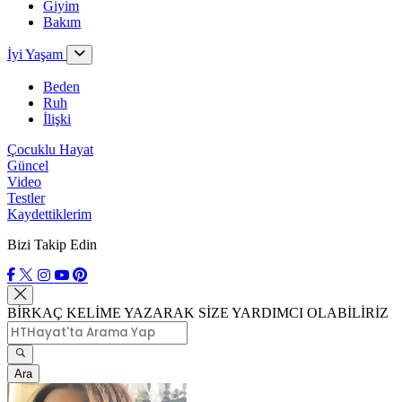
Giyim
Bakım
İyi Yaşam
Beden
Ruh
İlişki
Çocuklu Hayat
Güncel
Video
Testler
Kaydettiklerim
Bizi Takip Edin
BİRKAÇ KELİME YAZARAK SİZE YARDIMCI OLABİLİRİZ
Ara