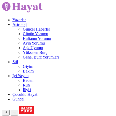
Yazarlar
Astroloji
Güncel Haberler
Günün Yorumu
Haftanın Yorumu
Ayın Yorumu
Aşk Uyumu
Yükselen Burç
Genel Burç Yorumları
Stil
Giyim
Bakım
İyi Yaşam
Beden
Ruh
İlişki
Çocuklu Hayat
Güncel