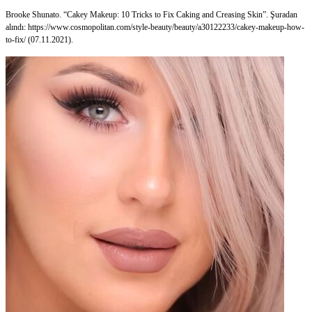
Brooke Shunato. “Cakey Makeup: 10 Tricks to Fix Caking and Creasing Skin”. Şuradan
alındı: https://www.cosmopolitan.com/style-beauty/beauty/a30122233/cakey-makeup-how-
to-fix/ (07.11.2021).