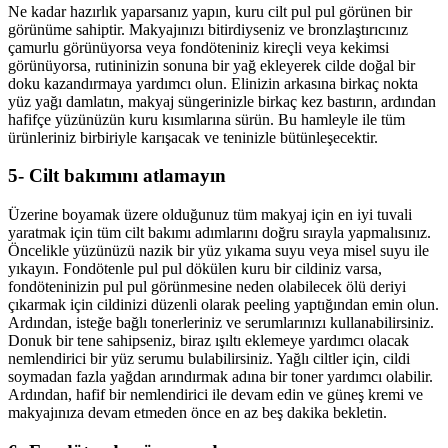
Ne kadar hazırlık yaparsanız yapın, kuru cilt pul pul görünen bir
görünüme sahiptir. Makyajınızı bitirdiyseniz ve bronzlaştırıcınız
çamurlu görünüyorsa veya fondöteniniz kireçli veya kekimsi
görünüyorsa, rutininizin sonuna bir yağ ekleyerek cilde doğal bir
doku kazandırmaya yardımcı olun. Elinizin arkasına birkaç nokta
yüz yağı damlatın, makyaj süngerinizle birkaç kez bastırın, ardından
hafifçe yüzünüzün kuru kısımlarına sürün. Bu hamleyle ile tüm
ürünleriniz birbiriyle karışacak ve teninizle bütünleşecektir.
5- Cilt bakımını atlamayın
Üzerine boyamak üzere olduğunuz tüm makyaj için en iyi tuvali
yaratmak için tüm cilt bakımı adımlarını doğru sırayla yapmalısınız.
Öncelikle yüzünüzü nazik bir yüz yıkama suyu veya misel suyu ile
yıkayın. Fondötenle pul pul dökülen kuru bir cildiniz varsa,
fondöteninizin pul pul görünmesine neden olabilecek ölü deriyi
çıkarmak için cildinizi düzenli olarak peeling yaptığından emin olun.
Ardından, isteğe bağlı tonerleriniz ve serumlarınızı kullanabilirsiniz.
Donuk bir tene sahipseniz, biraz ışıltı eklemeye yardımcı olacak
nemlendirici bir yüz serumu bulabilirsiniz. Yağlı ciltler için, cildi
soymadan fazla yağdan arındırmak adına bir toner yardımcı olabilir.
Ardından, hafif bir nemlendirici ile devam edin ve güneş kremi ve
makyajınıza devam etmeden önce en az beş dakika bekletin.