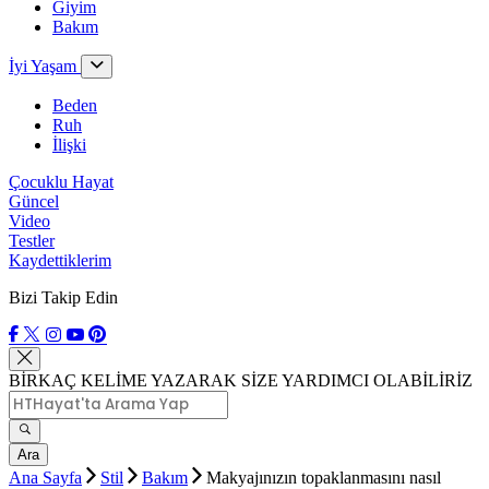
Giyim
Bakım
İyi Yaşam
Beden
Ruh
İlişki
Çocuklu Hayat
Güncel
Video
Testler
Kaydettiklerim
Bizi Takip Edin
BİRKAÇ KELİME YAZARAK SİZE YARDIMCI OLABİLİRİZ
Ara
Ana Sayfa
Stil
Bakım
Makyajınızın topaklanmasını nasıl