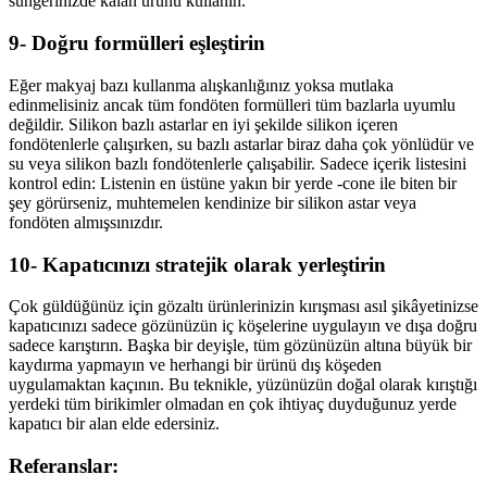
süngerinizde kalan ürünü kullanın.
9- Doğru formülleri eşleştirin
Eğer makyaj bazı kullanma alışkanlığınız yoksa mutlaka
edinmelisiniz ancak tüm fondöten formülleri tüm bazlarla uyumlu
değildir. Silikon bazlı astarlar en iyi şekilde silikon içeren
fondötenlerle çalışırken, su bazlı astarlar biraz daha çok yönlüdür ve
su veya silikon bazlı fondötenlerle çalışabilir. Sadece içerik listesini
kontrol edin: Listenin en üstüne yakın bir yerde -cone ile biten bir
şey görürseniz, muhtemelen kendinize bir silikon astar veya
fondöten almışsınızdır.
10- Kapatıcınızı stratejik olarak yerleştirin
Çok güldüğünüz için gözaltı ürünlerinizin kırışması asıl şikâyetinizse
kapatıcınızı sadece gözünüzün iç köşelerine uygulayın ve dışa doğru
sadece karıştırın. Başka bir deyişle, tüm gözünüzün altına büyük bir
kaydırma yapmayın ve herhangi bir ürünü dış köşeden
uygulamaktan kaçının. Bu teknikle, yüzünüzün doğal olarak kırıştığı
yerdeki tüm birikimler olmadan en çok ihtiyaç duyduğunuz yerde
kapatıcı bir alan elde edersiniz.
Referanslar: