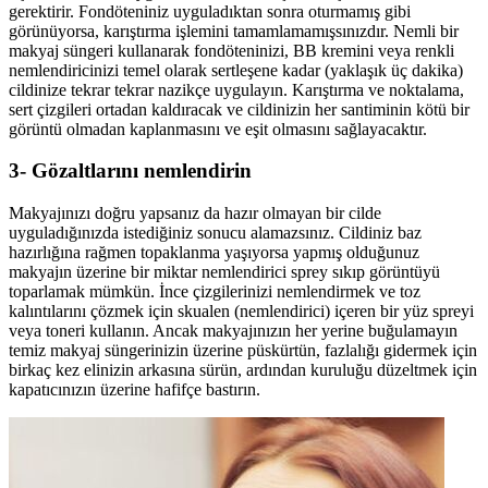
gerektirir. Fondöteniniz uyguladıktan sonra oturmamış gibi
görünüyorsa, karıştırma işlemini tamamlamamışsınızdır. Nemli bir
makyaj süngeri kullanarak fondöteninizi, BB kremini veya renkli
nemlendiricinizi temel olarak sertleşene kadar (yaklaşık üç dakika)
cildinize tekrar tekrar nazikçe uygulayın. Karıştırma ve noktalama,
sert çizgileri ortadan kaldıracak ve cildinizin her santiminin kötü bir
görüntü olmadan kaplanmasını ve eşit olmasını sağlayacaktır.
3- Gözaltlarını nemlendirin
Makyajınızı doğru yapsanız da hazır olmayan bir cilde
uyguladığınızda istediğiniz sonucu alamazsınız. Cildiniz baz
hazırlığına rağmen topaklanma yaşıyorsa yapmış olduğunuz
makyajın üzerine bir miktar nemlendirici sprey sıkıp görüntüyü
toparlamak mümkün. İnce çizgilerinizi nemlendirmek ve toz
kalıntılarını çözmek için skualen (nemlendirici) içeren bir yüz spreyi
veya toneri kullanın. Ancak makyajınızın her yerine buğulamayın
temiz makyaj süngerinizin üzerine püskürtün, fazlalığı gidermek için
birkaç kez elinizin arkasına sürün, ardından kuruluğu düzeltmek için
kapatıcınızın üzerine hafifçe bastırın.