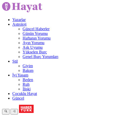
Yazarlar
Astroloji
Güncel Haberler
Günün Yorumu
Haftanın Yorumu
Ayın Yorumu
Aşk Uyumu
Yükselen Burç
Genel Burç Yorumları
Stil
Giyim
Bakım
İyi Yaşam
Beden
Ruh
İlişki
Çocuklu Hayat
Güncel