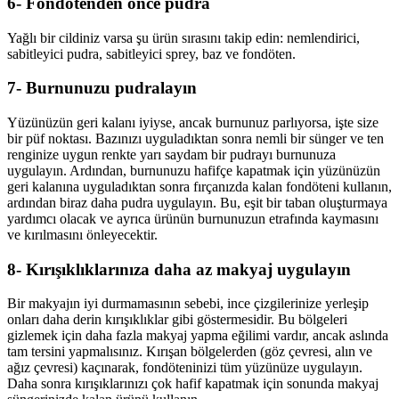
6- Fondötenden önce pudra
Yağlı bir cildiniz varsa şu ürün sırasını takip edin: nemlendirici,
sabitleyici pudra, sabitleyici sprey, baz ve fondöten.
7- Burnunuzu pudralayın
Yüzünüzün geri kalanı iyiyse, ancak burnunuz parlıyorsa, işte size
bir püf noktası. Bazınızı uyguladıktan sonra nemli bir sünger ve ten
renginize uygun renkte yarı saydam bir pudrayı burnunuza
uygulayın. Ardından, burnunuzu hafifçe kapatmak için yüzünüzün
geri kalanına uyguladıktan sonra fırçanızda kalan fondöteni kullanın,
ardından biraz daha pudra uygulayın. Bu, eşit bir taban oluşturmaya
yardımcı olacak ve ayrıca ürünün burnunuzun etrafında kaymasını
ve kırılmasını önleyecektir.
8- Kırışıklıklarınıza daha az makyaj uygulayın
Bir makyajın iyi durmamasının sebebi, ince çizgilerinize yerleşip
onları daha derin kırışıklıklar gibi göstermesidir. Bu bölgeleri
gizlemek için daha fazla makyaj yapma eğilimi vardır, ancak aslında
tam tersini yapmalısınız. Kırışan bölgelerden (göz çevresi, alın ve
ağız çevresi) kaçınarak, fondöteninizi tüm yüzünüze uygulayın.
Daha sonra kırışıklarınızı çok hafif kapatmak için sonunda makyaj