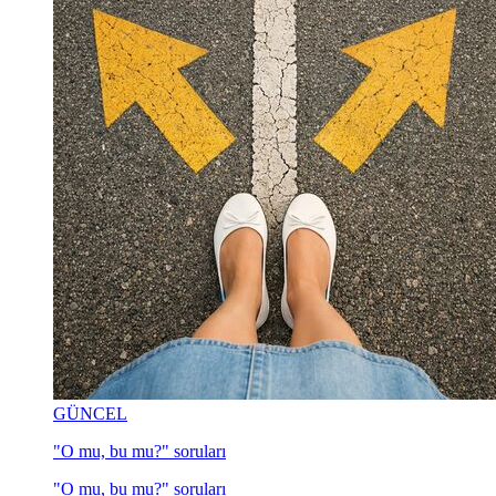
GÜNCEL
"O mu, bu mu?" soruları
"O mu, bu mu?" soruları