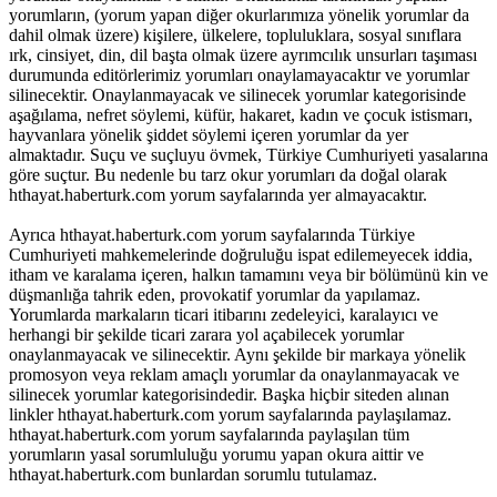
yorumların, (yorum yapan diğer okurlarımıza yönelik yorumlar da
dahil olmak üzere) kişilere, ülkelere, topluluklara, sosyal sınıflara
ırk, cinsiyet, din, dil başta olmak üzere ayrımcılık unsurları taşıması
durumunda editörlerimiz yorumları onaylamayacaktır ve yorumlar
silinecektir. Onaylanmayacak ve silinecek yorumlar kategorisinde
aşağılama, nefret söylemi, küfür, hakaret, kadın ve çocuk istismarı,
hayvanlara yönelik şiddet söylemi içeren yorumlar da yer
almaktadır. Suçu ve suçluyu övmek, Türkiye Cumhuriyeti yasalarına
göre suçtur. Bu nedenle bu tarz okur yorumları da doğal olarak
hthayat.haberturk.com yorum sayfalarında yer almayacaktır.
Ayrıca hthayat.haberturk.com yorum sayfalarında Türkiye
Cumhuriyeti mahkemelerinde doğruluğu ispat edilemeyecek iddia,
itham ve karalama içeren, halkın tamamını veya bir bölümünü kin ve
düşmanlığa tahrik eden, provokatif yorumlar da yapılamaz.
Yorumlarda markaların ticari itibarını zedeleyici, karalayıcı ve
herhangi bir şekilde ticari zarara yol açabilecek yorumlar
onaylanmayacak ve silinecektir. Aynı şekilde bir markaya yönelik
promosyon veya reklam amaçlı yorumlar da onaylanmayacak ve
silinecek yorumlar kategorisindedir. Başka hiçbir siteden alınan
linkler hthayat.haberturk.com yorum sayfalarında paylaşılamaz.
hthayat.haberturk.com yorum sayfalarında paylaşılan tüm
yorumların yasal sorumluluğu yorumu yapan okura aittir ve
hthayat.haberturk.com bunlardan sorumlu tutulamaz.