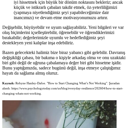
iyi hissetmek için büyük bir dönüm noktasını bekleriz; ancak
küçük ve istikrarlı çabaları takdir etmek, öz-yeterliliğimizi
(yapmaya niyetlendiğimiz şeyi yapabileceğimize dair
inancımızı) ve devam etme motivasyonumuzu artırır.
Değişebilir, büyüyebilir ve uyum sağlayabiliriz. Yeni bilgileri ve var
oluş biçimlerini içselleştirebilir, öğrenebilir ve öğrendiklerimizi
bırakabilir; değerlerimizle uyumlu ve hedeflediğimiz şeyi
destekleyen yeni kalıplar inşa edebiliriz.
Bazen gelecekteki halimiz bize biraz yabancı gibi gelebilir. Davranış
değişikliği çabası, bir bakıma o kişiyle arkadaş olma ve onu uzaktaki
biri gibi değil de uğruna çabalamaya değer biri gibi hissetme işidir.
Bunu yaptığımızda, sadece bugünü değil, inşa etmeye çalıştığımız
hayatı da sağlama almış oluruz.
Kaynak:
Robyne Hanley-Dafoe. "How to Start Changing What’s Not Working". Şuradan
alındı: https://www.psychologytoday.com/us/blog/everyday-resilience/202604/how-to-start-
changing-whats-not-working.