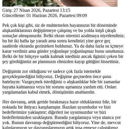
Giriş:
27 Nisan 2026, Pazartesi 13:15
Güncelleme:
01 Haziran 2026, Pazartesi 09:09
Pek çok kişi gibi, siz de muhtemelen hayatınızın bir döneminde
alışkanlıklarınızı değiştirmeye çalışmış ve bu yolda inişli çıkışlı
sonuçlar almışsınızdır. Belki ekran sürenizi azaltmaya niyetlendiniz;
bu bir iki hafta işe yaradı ama sonra kendinizi yine gece geç
saatlerde ekranda gezinirken buldunuz. Ya da daha fazla su içmeye
karar verdiniz ama günler yoğunlaşır yoğunlaşmaz bunu unuttunuz.
Belki de bir bütçeye sadık kalmak istediniz ancak ilginizi çeken bir
şey gördüğünüz an planınızın elinizden kayıp gittiğini hissettiniz.
Değişimin zor olduğunu ve sadece çok fazla istemekle
gerçekleşmediğini biliyoruz. Değişime geçmeden önce şunu
hatırlayın: Vazgeçmek istediğiniz o alışkanlıklar bile bir zamanlar
hayatta kalmanıza veya bir sorunu aşmanıza yardım etti. Onları
yargılamadan kabul etmek, dönüşümün anahtarıdır.
Her davranış, artık geride bırakmaya hazır olduklarınız bile, bir
noktada bir ihtiyacı karşılamıştır. Bazıları uyumludur ve bizi
hedeflerimize yaklaştırır; diğerleri ise uyumsuzdur ve bizi
hedeflerimizden uzaklaştırır. Burada yargılamaya veya utanca yer
yok. Bunun davranışı değiştirmediğini biliyoruz. Yine de, mevcut
kalıplarımızın ve davranışlarımızın artık inşa etmeye çalıştığımız