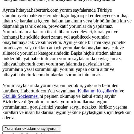
Ayrıca hthayat.haberturk.com yorum sayfalarında Türkiye
Cumhuriyeti mahkemelerinde doğruluğu ispat edilemeyecek iddia,
itham ve karalama içeren, halkın tamamını veya bir bölümünü kin ve
düşmanlığa tahrik eden, provokatif yorumlar da yapılamaz.
Yorumlarda markaların ticari itibarını zedeleyici, karalayıcı ve
herhangi bir şekilde ticari zarara yol açabilecek yorumlar
onaylanmayacak ve silinecektir. Aynı şekilde bir markaya yönelik
promosyon veya reklam amaçlı yorumlar da onaylanmayacak ve
silinecek yorumlar kategorisindedir. Başka hiçbir siteden alınan
linkler hthayat.haberturk.com yorum sayfalarında paylaşılamaz.
hthayat.haberturk.com yorum sayfalarında paylaşılan tüm
yorumların yasal sorumluluğu yorumu yapan okura aittir ve
hthayat.haberturk.com bunlardan sorumlu tutulamaz.
Yorum sayfalarında yorum yapan her okur, yukarıda belirtilen
kuralları, Haberturk.com’da yayınlanan
Kullanım Koşulları'nı
ve
Gizlilik Sözleşmesi
'ni peşinen okumuş ve kabul etmiş sayılır.
Bizlerle ve diğer okurlarımızla yorum kurallarına uygun
yorumlarınızı, görüşlerinizi yasalar, saygı, nezaket, birlikte yaşama
kuralları ve insan haklarına uygun şekilde paylaştığınız için teşekkür
ederiz.
Yorumları okudum onaylıyorum