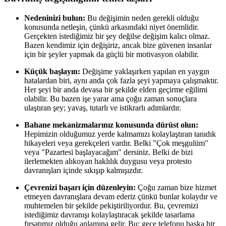
Nedeninizi bulun:
Bu değişimin neden gerekli olduğu
konusunda netleşin, çünkü arkasındaki niyet önemlidir.
Gerçekten istediğimiz bir şey değilse değişim kalıcı olmaz.
Bazen kendimiz için değişiriz, ancak bize güvenen insanlar
için bir şeyler yapmak da güçlü bir motivasyon olabilir.
Küçük başlayın:
Değişime yaklaşırken yapılan en yaygın
hatalardan biri, aynı anda çok fazla şeyi yapmaya çalışmaktır.
Her şeyi bir anda devasa bir şekilde elden geçirme eğilimi
olabilir. Bu bazen işe yarar ama çoğu zaman sonuçlara
ulaştıran şey; yavaş, tutarlı ve istikrarlı adımlardır.
Bahane mekanizmalarınız konusunda dürüst olun:
Hepimizin olduğumuz yerde kalmamızı kolaylaştıran tanıdık
hikayeleri veya gerekçeleri vardır. Belki "Çok meşgulüm"
veya "Pazartesi başlayacağım" dersiniz. Belki de bizi
ilerlemekten alıkoyan haklılık duygusu veya protesto
davranışları içinde sıkışıp kalmışızdır.
Çevrenizi başarı için düzenleyin:
Çoğu zaman bize hizmet
etmeyen davranışlara devam ederiz çünkü bunlar kolaydır ve
muhtemelen bir şekilde pekiştiriliyordur. Bu, çevremizi
istediğimiz davranışı kolaylaştıracak şekilde tasarlama
fırsatımız olduğu anlamına gelir. Bu; gece telefonu başka bir