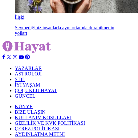
İlişki
Sevmediğiniz insanlarla aynı ortamda durabilmenin
yolları
YAZARLAR
ASTROLOJİ
STİL
İYİ YAŞAM
ÇOÇUKLU HAYAT
GÜNCEL
KÜNYE
BİZE ULAŞIN
KULLANIM KOŞULLARI
GİZLİLİK VE KVK POLİTİKASI
ÇEREZ POLİTİKASI
AYDINLATMA METNİ