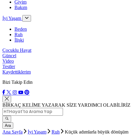
Giyim
Bakım
İyi Yaşam
Beden
Ruh
İlişki
Çocuklu Hayat
Güncel
Video
Testler
Kaydettiklerim
Bizi Takip Edin
BİRKAÇ KELİME YAZARAK SİZE YARDIMCI OLABİLİRİZ
Ara
Ana Sayfa
İyi Yaşam
Ruh
Küçük adımlarla büyük dönüşüm