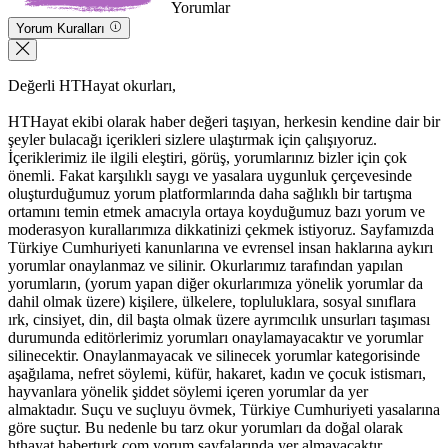
Yorumlar
Yorum Kuralları
Değerli HTHayat okurları,
HTHayat ekibi olarak haber değeri taşıyan, herkesin kendine dair bir
şeyler bulacağı içerikleri sizlere ulaştırmak için çalışıyoruz.
İçeriklerimiz ile ilgili eleştiri, görüş, yorumlarınız bizler için çok
önemli. Fakat karşılıklı saygı ve yasalara uygunluk çerçevesinde
oluşturduğumuz yorum platformlarında daha sağlıklı bir tartışma
ortamını temin etmek amacıyla ortaya koyduğumuz bazı yorum ve
moderasyon kurallarımıza dikkatinizi çekmek istiyoruz. Sayfamızda
Türkiye Cumhuriyeti kanunlarına ve evrensel insan haklarına aykırı
yorumlar onaylanmaz ve silinir. Okurlarımız tarafından yapılan
yorumların, (yorum yapan diğer okurlarımıza yönelik yorumlar da
dahil olmak üzere) kişilere, ülkelere, topluluklara, sosyal sınıflara
ırk, cinsiyet, din, dil başta olmak üzere ayrımcılık unsurları taşıması
durumunda editörlerimiz yorumları onaylamayacaktır ve yorumlar
silinecektir. Onaylanmayacak ve silinecek yorumlar kategorisinde
aşağılama, nefret söylemi, küfür, hakaret, kadın ve çocuk istismarı,
hayvanlara yönelik şiddet söylemi içeren yorumlar da yer
almaktadır. Suçu ve suçluyu övmek, Türkiye Cumhuriyeti yasalarına
göre suçtur. Bu nedenle bu tarz okur yorumları da doğal olarak
hthayat.haberturk.com yorum sayfalarında yer almayacaktır.