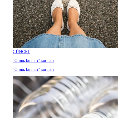
GÜNCEL
"O mu, bu mu?" soruları
"O mu, bu mu?" soruları