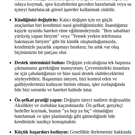
odaya koymak, spor kıyafetlerini geceden hazırlamak veya su
içmeyi hatırlatacak görsel işaretler kullanmak olabilir.
Kimliğinizi değiştirin:
Kalıcı değişim için en güçlü
araçlardan biri kendimizi nasıl gördüğümüzdür. İnandığımız
kişiyle uyumlu hareket etme eğilimindeyizdir. "Ben sabahları
yürüyüş yapan biriyim" veya "Yemek yerken telefonuna
bakmayan biriyim" gibi bir kimlik oluşturduğumuzda,
kendimizle pazarlık yapmayı bırakırız; bu artık var oluş
biçimimizin bir parçası olur.
Destek sisteminizi bulun:
Değişim yolculuğuna tek başınıza
çıkmamanız gerektiğine inanıyorum. Çevremizdeki insanlara
ne için çabaladığımızı ve bize nasıl destek olabileceklerini
söyleyebiliriz. Başarımızı isteyen, bizi kontrol eden ve
galibiyetlerimizi kutlayan birinin olması, işler zorlaştığında
bile bizi sorumlu ve hareket halinde tutar.
Öz-şefkat pratiği yapın:
Değişim süreci nadiren doğrusaldır.
Aksilikler ve zorluklar kaçınılmazdır. Öz-şefkat; gerçekçi
hedefler koymak, bunun "ya hep ya hiç" olmadığını
hatırlatmak ve işler planlandığı gibi gitmediğinde bile
kendimizle nazikçe konuşmaktır.
Küçük başarıları kutlayın:
Genellikle ilerlememiz hakkında