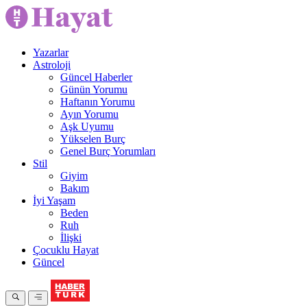
Yazarlar
Astroloji
Güncel Haberler
Günün Yorumu
Haftanın Yorumu
Ayın Yorumu
Aşk Uyumu
Yükselen Burç
Genel Burç Yorumları
Stil
Giyim
Bakım
İyi Yaşam
Beden
Ruh
İlişki
Çocuklu Hayat
Güncel