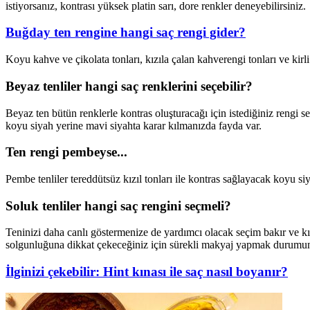
istiyorsanız, kontrası yüksek platin sarı, dore renkler deneyebilirsiniz.
Buğday ten rengine hangi saç rengi gider?
Koyu kahve ve çikolata tonları, kızıla çalan kahverengi tonları ve kirli 
Beyaz tenliler hangi saç renklerini seçebilir?
Beyaz ten bütün renklerle kontras oluşturacağı için istediğiniz rengi
koyu siyah yerine mavi siyahta karar kılmanızda fayda var.
Ten rengi pembeyse...
Pembe tenliler tereddütsüz kızıl tonları ile kontras sağlayacak koyu siya
Soluk tenliler hangi saç rengini seçmeli?
Teninizi daha canlı göstermenize de yardımcı olacak seçim bakır ve kızı
solgunluğuna dikkat çekeceğiniz için sürekli makyaj yapmak durumund
İlginizi çekebilir: Hint kınası ile saç nasıl boyanır?