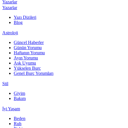
Yazarlar
Yazarlar
Yazı Dizileri
Blog
Astroloji
Güncel Haberler
Günün Yorumu
Haftanın Yorumu
Ayın Yorumu
Aşk Uyumu
Yükselen Burç
Genel Burç Yorumları
Stil
Giyim
Bakım
İyi Yaşam
Beden
Ruh