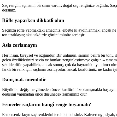
Saç rengini açmanın bir sınırı vardır; doğal saç renginize bağlıdır. Saç
dersiniz.
Röfle yaparken dikkatli olun
Saçınıza röfle yapmaktaki amacınız, elbette ki aydınlanmak; ancak ne
ton uzaklaşın; aksi takdirde görünümünüz sertleşir.
Asla zorlamayın
Her insan, bireysel ve özgündür. Bir ünlünün, sarının belirli bir tonu
gelen özelliklerinizi sevin ve bunları zenginleştirmeye çalışın – tama
şekilde röfle yapabiliriz; ancak sonuç, çok da hayranlık uyandırıcı olm
farklı bir renk için saçlarını zorluyorlar; ancak kuaförünüz ne kadar iy
Danışmak önemlidir
Büyük bir değişime gitmeden önce, kuaförünüze danışmakla başlayın. Bö
değişimi yapmadan önce düşünecek zamanınız olur.
Esmerler saçlarını hangi renge boyamalı?
Esmerseniz koyu saç renklerini tercih etmelisiniz. Kahverengi, siyah, ma