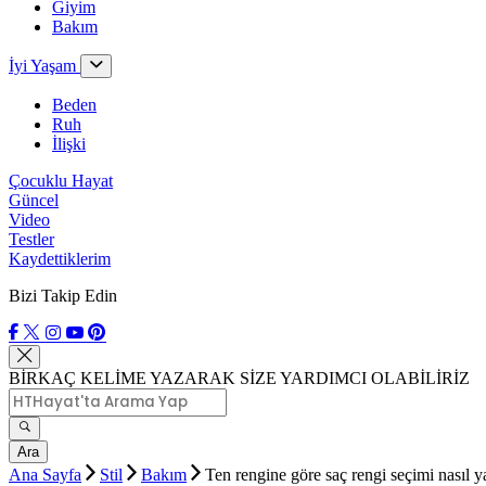
Giyim
Bakım
İyi Yaşam
Beden
Ruh
İlişki
Çocuklu Hayat
Güncel
Video
Testler
Kaydettiklerim
Bizi Takip Edin
BİRKAÇ KELİME YAZARAK SİZE YARDIMCI OLABİLİRİZ
Ara
Ana Sayfa
Stil
Bakım
Ten rengine göre saç rengi seçimi nasıl ya