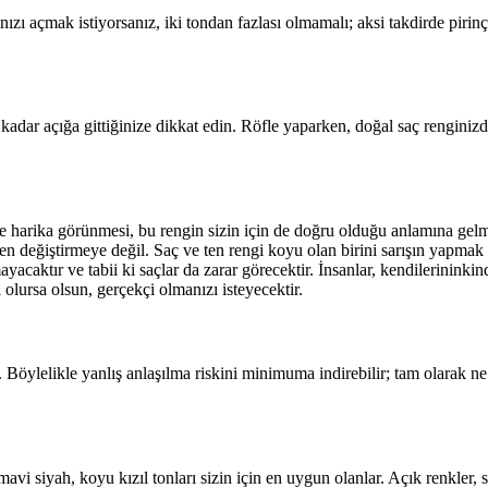
ınızı açmak istiyorsanız, iki tondan fazlası olmamalı; aksi takdirde pirin
 kadar açığa gittiğinize dikkat edin. Röfle yaparken, doğal saç rengin
 ile harika görünmesi, bu rengin sizin için de doğru olduğu anlamına ge
men değiştirmeye değil. Saç ve ten rengi koyu olan birini sarışın yapmak
ayacaktır ve tabii ki saçlar da zarar görecektir. İnsanlar, kendilerininki
i olursa olsun, gerçekçi olmanızı isteyecektir.
ylelikle yanlış anlaşılma riskini minimuma indirebilir; tam olarak ne 
vi siyah, koyu kızıl tonları sizin için en uygun olanlar. Açık renkler, sa