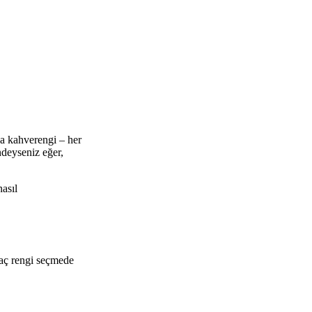
ca kahverengi – her
ndeyseniz eğer,
nasıl
saç rengi seçmede