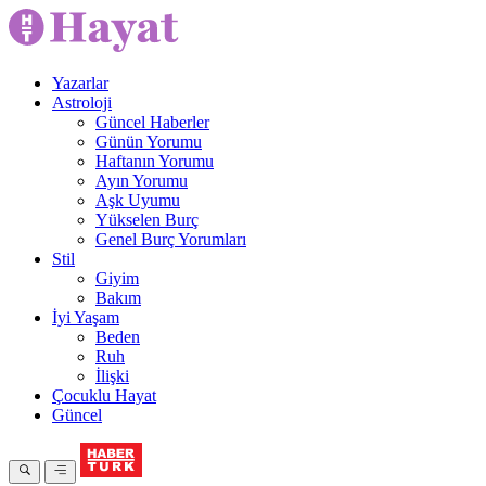
Yazarlar
Astroloji
Güncel Haberler
Günün Yorumu
Haftanın Yorumu
Ayın Yorumu
Aşk Uyumu
Yükselen Burç
Genel Burç Yorumları
Stil
Giyim
Bakım
İyi Yaşam
Beden
Ruh
İlişki
Çocuklu Hayat
Güncel