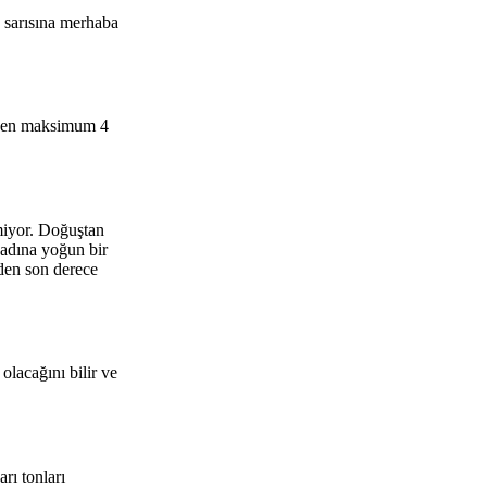
ç sarısına merhaba
izden maksimum 4
lmiyor. Doğuştan
 adına yoğun bir
nden son derece
olacağını bilir ve
rı tonları