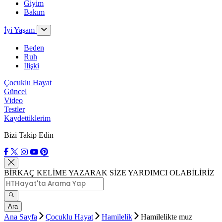
Giyim
Bakım
İyi Yaşam
Beden
Ruh
İlişki
Çocuklu Hayat
Güncel
Video
Testler
Kaydettiklerim
Bizi Takip Edin
BİRKAÇ KELİME YAZARAK SİZE YARDIMCI OLABİLİRİZ
Ara
Ana Sayfa
Çocuklu Hayat
Hamilelik
Hamilelikte muz