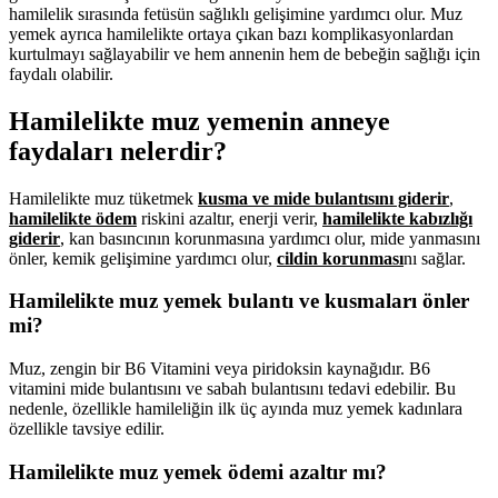
hamilelik sırasında fetüsün sağlıklı gelişimine yardımcı olur. Muz
yemek ayrıca hamilelikte ortaya çıkan bazı komplikasyonlardan
kurtulmayı sağlayabilir ve hem annenin hem de bebeğin sağlığı için
faydalı olabilir.
Hamilelikte muz yemenin anneye
faydaları nelerdir?
Hamilelikte muz tüketmek
kusma ve mide bulantısını giderir
,
hamilelikte ödem
riskini azaltır, enerji verir,
hamilelikte kabızlığı
giderir
, kan basıncının korunmasına yardımcı olur, mide yanmasını
önler, kemik gelişimine yardımcı olur,
cildin korunması
nı sağlar.
Hamilelikte muz yemek bulantı ve kusmaları önler
mi?
Muz, zengin bir B6 Vitamini veya piridoksin kaynağıdır. B6
vitamini mide bulantısını ve sabah bulantısını tedavi edebilir. Bu
nedenle, özellikle hamileliğin ilk üç ayında muz yemek kadınlara
özellikle tavsiye edilir.
Hamilelikte muz yemek ödemi azaltır mı?