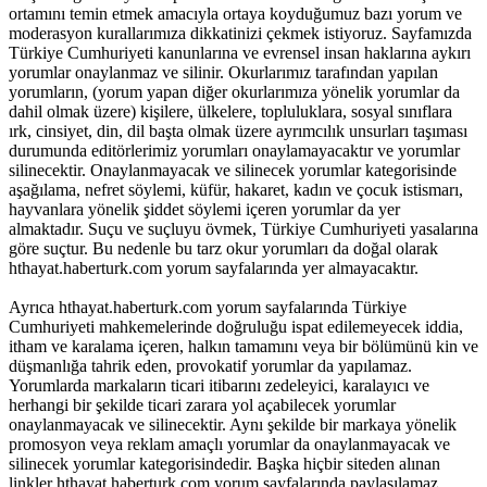
ortamını temin etmek amacıyla ortaya koyduğumuz bazı yorum ve
moderasyon kurallarımıza dikkatinizi çekmek istiyoruz. Sayfamızda
Türkiye Cumhuriyeti kanunlarına ve evrensel insan haklarına aykırı
yorumlar onaylanmaz ve silinir. Okurlarımız tarafından yapılan
yorumların, (yorum yapan diğer okurlarımıza yönelik yorumlar da
dahil olmak üzere) kişilere, ülkelere, topluluklara, sosyal sınıflara
ırk, cinsiyet, din, dil başta olmak üzere ayrımcılık unsurları taşıması
durumunda editörlerimiz yorumları onaylamayacaktır ve yorumlar
silinecektir. Onaylanmayacak ve silinecek yorumlar kategorisinde
aşağılama, nefret söylemi, küfür, hakaret, kadın ve çocuk istismarı,
hayvanlara yönelik şiddet söylemi içeren yorumlar da yer
almaktadır. Suçu ve suçluyu övmek, Türkiye Cumhuriyeti yasalarına
göre suçtur. Bu nedenle bu tarz okur yorumları da doğal olarak
hthayat.haberturk.com yorum sayfalarında yer almayacaktır.
Ayrıca hthayat.haberturk.com yorum sayfalarında Türkiye
Cumhuriyeti mahkemelerinde doğruluğu ispat edilemeyecek iddia,
itham ve karalama içeren, halkın tamamını veya bir bölümünü kin ve
düşmanlığa tahrik eden, provokatif yorumlar da yapılamaz.
Yorumlarda markaların ticari itibarını zedeleyici, karalayıcı ve
herhangi bir şekilde ticari zarara yol açabilecek yorumlar
onaylanmayacak ve silinecektir. Aynı şekilde bir markaya yönelik
promosyon veya reklam amaçlı yorumlar da onaylanmayacak ve
silinecek yorumlar kategorisindedir. Başka hiçbir siteden alınan
linkler hthayat.haberturk.com yorum sayfalarında paylaşılamaz.