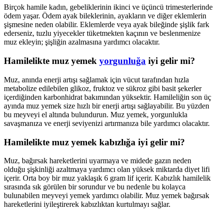
Birçok hamile kadın, gebeliklerinin ikinci ve üçüncü trimesterlerinde
ödem yaşar. Ödem ayak bileklerinin, ayakların ve diğer eklemlerin
şişmesine neden olabilir. Eklemlerde veya ayak bileğinde şişlik fark
ederseniz, tuzlu yiyecekler tüketmekten kaçının ve beslenmenize
muz ekleyin; şişliğin azalmasına yardımcı olacaktır.
Hamilelikte muz yemek
yorgunluğa
iyi gelir mi?
Muz, anında enerji artışı sağlamak için vücut tarafından hızla
metabolize edilebilen glikoz, fruktoz ve sükroz gibi basit şekerler
içerdiğinden karbonhidrat bakımından yüksektir. Hamileliğin son üç
ayında muz yemek size hızlı bir enerji artışı sağlayabilir. Bu yüzden
bu meyveyi el altında bulundurun. Muz yemek, yorgunlukla
savaşmanıza ve enerji seviyenizi artırmanıza bile yardımcı olacaktır.
Hamilelikte muz yemek kabızlığa iyi gelir mi?
Muz, bağırsak hareketlerini uyarmaya ve midede gazın neden
olduğu şişkinliği azaltmaya yardımcı olan yüksek miktarda diyet lifi
içerir. Orta boy bir muz yaklaşık 6 gram lif içerir. Kabızlık hamilelik
sırasında sık görülen bir sorundur ve bu nedenle bu kolayca
bulunabilen meyveyi yemek yardımcı olabilir. Muz yemek bağırsak
hareketlerini iyileştirerek kabızlıktan kurtulmayı sağlar.