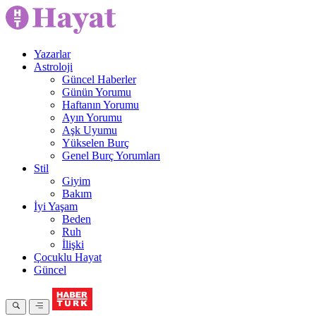
Yazarlar
Astroloji
Güncel Haberler
Günün Yorumu
Haftanın Yorumu
Ayın Yorumu
Aşk Uyumu
Yükselen Burç
Genel Burç Yorumları
Stil
Giyim
Bakım
İyi Yaşam
Beden
Ruh
İlişki
Çocuklu Hayat
Güncel