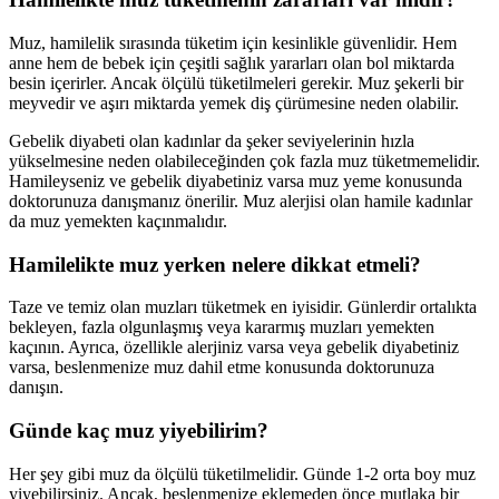
Muz, hamilelik sırasında tüketim için kesinlikle güvenlidir. Hem
anne hem de bebek için çeşitli sağlık yararları olan bol miktarda
besin içerirler. Ancak ölçülü tüketilmeleri gerekir. Muz şekerli bir
meyvedir ve aşırı miktarda yemek diş çürümesine neden olabilir.
Gebelik diyabeti olan kadınlar da şeker seviyelerinin hızla
yükselmesine neden olabileceğinden çok fazla muz tüketmemelidir.
Hamileyseniz ve gebelik diyabetiniz varsa muz yeme konusunda
doktorunuza danışmanız önerilir. Muz alerjisi olan hamile kadınlar
da muz yemekten kaçınmalıdır.
Hamilelikte muz yerken nelere dikkat etmeli?
Taze ve temiz olan muzları tüketmek en iyisidir. Günlerdir ortalıkta
bekleyen, fazla olgunlaşmış veya kararmış muzları yemekten
kaçının. Ayrıca, özellikle alerjiniz varsa veya gebelik diyabetiniz
varsa, beslenmenize muz dahil etme konusunda doktorunuza
danışın.
Günde kaç muz yiyebilirim?
Her şey gibi muz da ölçülü tüketilmelidir. Günde 1-2 orta boy muz
yiyebilirsiniz. Ancak, beslenmenize eklemeden önce mutlaka bir