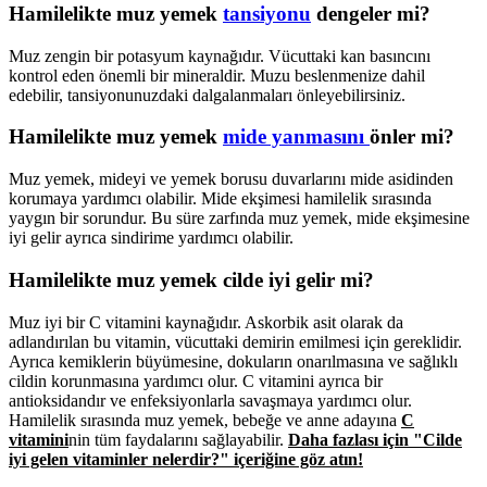
Hamilelikte muz yemek
tansiyonu
dengeler mi?
Muz zengin bir potasyum kaynağıdır. Vücuttaki kan basıncını
kontrol eden önemli bir mineraldir. Muzu beslenmenize dahil
edebilir, tansiyonunuzdaki dalgalanmaları önleyebilirsiniz.
Hamilelikte muz yemek
mide yanmasını
önler mi?
Muz yemek, mideyi ve yemek borusu duvarlarını mide asidinden
korumaya yardımcı olabilir. Mide ekşimesi hamilelik sırasında
yaygın bir sorundur. Bu süre zarfında muz yemek, mide ekşimesine
iyi gelir ayrıca sindirime yardımcı olabilir.
Hamilelikte muz yemek cilde iyi gelir mi?
Muz iyi bir C vitamini kaynağıdır. Askorbik asit olarak da
adlandırılan bu vitamin, vücuttaki demirin emilmesi için gereklidir.
Ayrıca kemiklerin büyümesine, dokuların onarılmasına ve sağlıklı
cildin korunmasına yardımcı olur. C vitamini ayrıca bir
antioksidandır ve enfeksiyonlarla savaşmaya yardımcı olur.
Hamilelik sırasında muz yemek, bebeğe ve anne adayına
C
vitamini
nin tüm faydalarını sağlayabilir.
Daha fazlası için "Cilde
iyi gelen vitaminler nelerdir?" içeriğine göz atın!