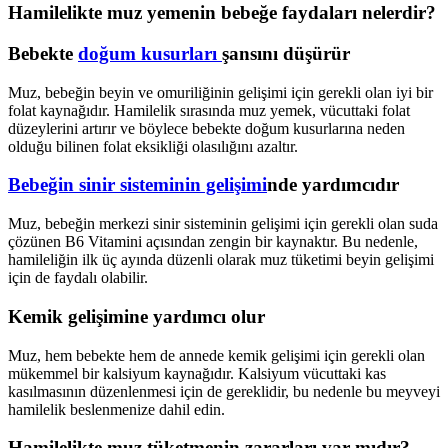
Hamilelikte muz yemenin bebeğe faydaları nelerdir?
Bebekte
doğum kusurları
şansını düşürür
Muz, bebeğin beyin ve omuriliğinin gelişimi için gerekli olan iyi bir
folat kaynağıdır. Hamilelik sırasında muz yemek, vücuttaki folat
düzeylerini artırır ve böylece bebekte doğum kusurlarına neden
olduğu bilinen folat eksikliği olasılığını azaltır.
Bebeğin sinir sisteminin gelişimi
nde yardımcıdır
Muz, bebeğin merkezi sinir sisteminin gelişimi için gerekli olan suda
çözünen B6 Vitamini açısından zengin bir kaynaktır. Bu nedenle,
hamileliğin ilk üç ayında düzenli olarak muz tüketimi beyin gelişimi
için de faydalı olabilir.
Kemik gelişimine yardımcı olur
Muz, hem bebekte hem de annede kemik gelişimi için gerekli olan
mükemmel bir kalsiyum kaynağıdır. Kalsiyum vücuttaki kas
kasılmasının düzenlenmesi için de gereklidir, bu nedenle bu meyveyi
hamilelik beslenmenize dahil edin.
Hamilelikte muz tüketmenin zararları var mıdır?