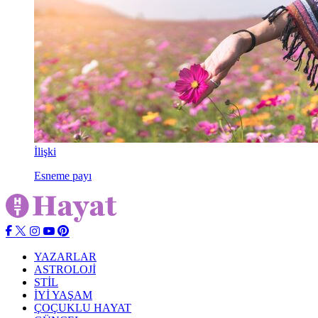
İlişki
Esneme payı
YAZARLAR
ASTROLOJİ
STİL
İYİ YAŞAM
ÇOÇUKLU HAYAT