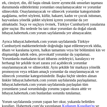
ırk, cinsiyet, din, dil başta olmak üzere ayrımcılık unsurları taşıması
durumunda editörlerimiz yorumları onaylamayacaktır ve yorumlar
silinecektir. Onaylanmayacak ve silinecek yorumlar kategorisinde
aşağılama, nefret söylemi, küfür, hakaret, kadın ve çocuk istismarı,
hayvanlara yönelik şiddet söylemi içeren yorumlar da yer
almaktadır. Suçu ve suçluyu övmek, Türkiye Cumhuriyeti yasalarına
göre suçtur. Bu nedenle bu tarz okur yorumları da doğal olarak
hthayat.haberturk.com yorum sayfalarında yer almayacaktır.
Ayrıca hthayat.haberturk.com yorum sayfalarında Türkiye
Cumhuriyeti mahkemelerinde doğruluğu ispat edilemeyecek iddia,
itham ve karalama içeren, halkın tamamını veya bir bölümünü kin ve
düşmanlığa tahrik eden, provokatif yorumlar da yapılamaz.
Yorumlarda markaların ticari itibarını zedeleyici, karalayıcı ve
herhangi bir şekilde ticari zarara yol açabilecek yorumlar
onaylanmayacak ve silinecektir. Aynı şekilde bir markaya yönelik
promosyon veya reklam amaçlı yorumlar da onaylanmayacak ve
silinecek yorumlar kategorisindedir. Başka hiçbir siteden alınan
linkler hthayat.haberturk.com yorum sayfalarında paylaşılamaz.
hthayat.haberturk.com yorum sayfalarında paylaşılan tüm
yorumların yasal sorumluluğu yorumu yapan okura aittir ve
hthayat.haberturk.com bunlardan sorumlu tutulamaz.
Yorum sayfalarında yorum yapan her okur, yukarıda belirtilen
kuralları, Haberturk.com’da yayınlanan
Kullanım Koşulları'nı
ve