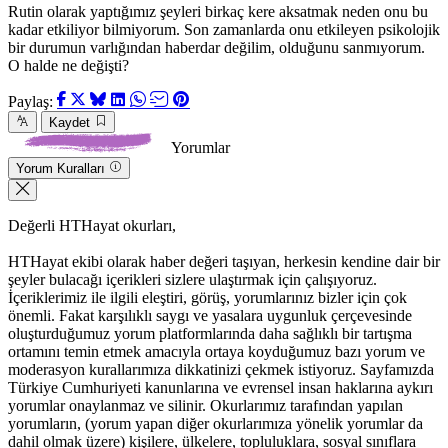
Rutin olarak yaptığımız şeyleri birkaç kere aksatmak neden onu bu
kadar etkiliyor bilmiyorum. Son zamanlarda onu etkileyen psikolojik
bir durumun varlığından haberdar değilim, olduğunu sanmıyorum.
O halde ne değişti?
Paylaş:
Kaydet
Yorumlar
Yorum Kuralları
Değerli HTHayat okurları,
HTHayat ekibi olarak haber değeri taşıyan, herkesin kendine dair bir
şeyler bulacağı içerikleri sizlere ulaştırmak için çalışıyoruz.
İçeriklerimiz ile ilgili eleştiri, görüş, yorumlarınız bizler için çok
önemli. Fakat karşılıklı saygı ve yasalara uygunluk çerçevesinde
oluşturduğumuz yorum platformlarında daha sağlıklı bir tartışma
ortamını temin etmek amacıyla ortaya koyduğumuz bazı yorum ve
moderasyon kurallarımıza dikkatinizi çekmek istiyoruz. Sayfamızda
Türkiye Cumhuriyeti kanunlarına ve evrensel insan haklarına aykırı
yorumlar onaylanmaz ve silinir. Okurlarımız tarafından yapılan
yorumların, (yorum yapan diğer okurlarımıza yönelik yorumlar da
dahil olmak üzere) kişilere, ülkelere, topluluklara, sosyal sınıflara