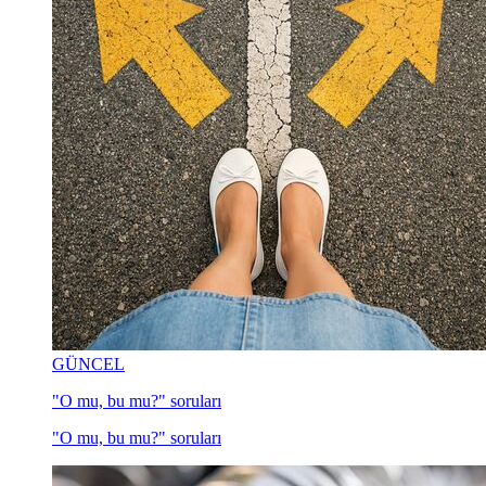
GÜNCEL
"O mu, bu mu?" soruları
"O mu, bu mu?" soruları