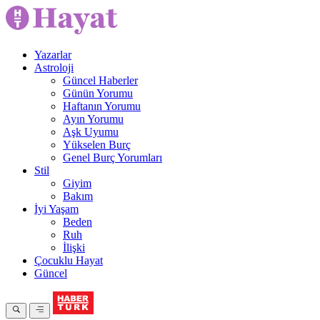
Yazarlar
Astroloji
Güncel Haberler
Günün Yorumu
Haftanın Yorumu
Ayın Yorumu
Aşk Uyumu
Yükselen Burç
Genel Burç Yorumları
Stil
Giyim
Bakım
İyi Yaşam
Beden
Ruh
İlişki
Çocuklu Hayat
Güncel