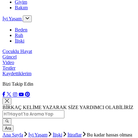
Giyim
Bakım
İyi Yaşam
Beden
Ruh
İlişki
Çocuklu Hayat
Güncel
Video
Testler
Kaydettiklerim
Bizi Takip Edin
BİRKAÇ KELİME YAZARAK SİZE YARDIMCI OLABİLİRİZ
Ara
Ana Sayfa
İyi Yaşam
İlişki
İtiraflar
Bu kadar hassas olması