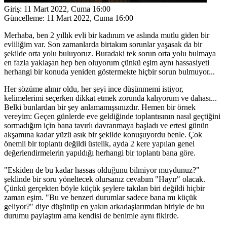
Giriş:
11 Mart 2022, Cuma 16:00
Güncelleme:
11 Mart 2022, Cuma 16:00
Merhaba, ben 2 yıllık evli bir kadınım ve aslında mutlu giden bir
evliliğim var. Son zamanlarda birtakım sorunlar yaşasak da bir
şekilde orta yolu buluyoruz. Buradaki tek sorun orta yolu bulmaya
en fazla yaklaşan hep ben oluyorum çünkü eşim aynı hassasiyeti
herhangi bir konuda yeniden göstermekte hiçbir sorun bulmuyor...
Her sözüme alınır oldu, her şeyi ince düşünmemi istiyor,
kelimelerimi seçerken dikkat etmek zorunda kalıyorum ve dahası...
Belki bunlardan bir şey anlamamışsınızdır. Hemen bir örnek
vereyim: Geçen günlerde eve geldiğinde toplantısının nasıl geçtiğini
sormadığım için bana tavırlı davranmaya başladı ve ertesi günün
akşamına kadar yüzü asık bir şekilde konuşuyordu benle. Çok
önemli bir toplantı değildi üstelik, ayda 2 kere yapılan genel
değerlendirmelerin yapıldığı herhangi bir toplantı bana göre.
"Eskiden de bu kadar hassas olduğunu bilmiyor muydunuz?"
şeklinde bir soru yöneltecek olursanız cevabım "Hayır" olacak.
Çünkü gerçekten böyle küçük şeylere takılan biri değildi hiçbir
zaman eşim. "Bu ve benzeri durumlar sadece bana mı küçük
geliyor?" diye düşünüp en yakın arkadaşlarımdan biriyle de bu
durumu paylaştım ama kendisi de benimle aynı fikirde.