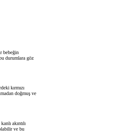
ir bebeğin
bu durumlara göz
rdeki kırmızı
 olmadan doğmuş ve
anlı akıntılı
labilir ve bu