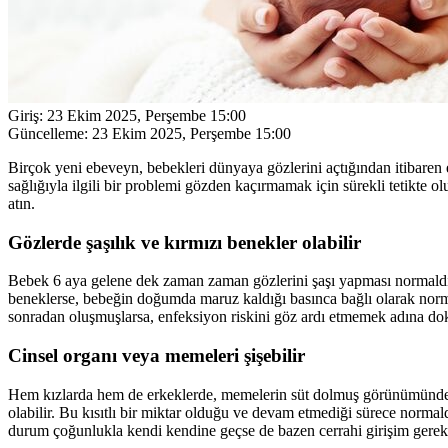
Giriş:
23 Ekim 2025, Perşembe 15:00
Güncelleme:
23 Ekim 2025, Perşembe 15:00
Birçok yeni ebeveyn, bebekleri dünyaya gözlerini açtığından itibaren
sağlığıyla ilgili bir problemi gözden kaçırmamak için sürekli tetikte 
atın.
Gözlerde şaşılık ve kırmızı benekler olabilir
Bebek 6 aya gelene dek zaman zaman gözlerini şaşı yapması normaldir.
beneklerse, bebeğin doğumda maruz kaldığı basınca bağlı olarak norm
sonradan oluşmuşlarsa, enfeksiyon riskini göz ardı etmemek adına d
Cinsel organı veya memeleri şişebilir
Hem kızlarda hem de erkeklerde, memelerin süt dolmuş görünümünde şiş
olabilir. Bu kısıtlı bir miktar olduğu ve devam etmediği sürece normaldi
durum çoğunlukla kendi kendine geçse de bazen cerrahi girişim gerek