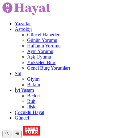
Yazarlar
Astroloji
Güncel Haberler
Günün Yorumu
Haftanın Yorumu
Ayın Yorumu
Aşk Uyumu
Yükselen Burç
Genel Burç Yorumları
Stil
Giyim
Bakım
İyi Yaşam
Beden
Ruh
İlişki
Çocuklu Hayat
Güncel