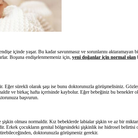
 endişe içinde yaşar. Bu kadar savunmasız ve sorunlarını aktaramayan b
olurlar. Boşuna endişelenmemeniz için,
yeni doğanlar için normal olan
 Eğer sürekli olarak şaşı ise bunu doktorunuzla görüşmelisiniz. Gözle
aldir ve birkaç hafta içerisinde kaybolur. Eğer bebeğiniz bu benekler
oktorunuza başvurun.
kin olması normaldir. Kız bebeklerde labialar şişkin ve az bir miktar k
r. Erkek çocukların genital bölgesindeki şişkinlik ise hidrosel belirtisi o
tirebileceğinden, doktorunuzla görüşmeniz gerekir.