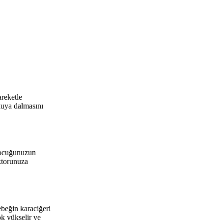
areketle
ykuya dalmasını
 çocuğunuzun
ktorunuza
ebeğin karaciğeri
ok yükselir ve