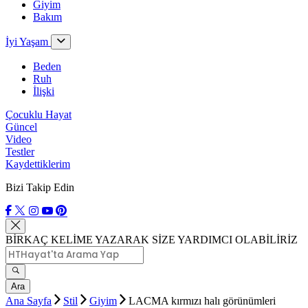
Giyim
Bakım
İyi Yaşam
Beden
Ruh
İlişki
Çocuklu Hayat
Güncel
Video
Testler
Kaydettiklerim
Bizi Takip Edin
BİRKAÇ KELİME YAZARAK SİZE YARDIMCI OLABİLİRİZ
Ara
Ana Sayfa
Stil
Giyim
LACMA kırmızı halı görünümleri