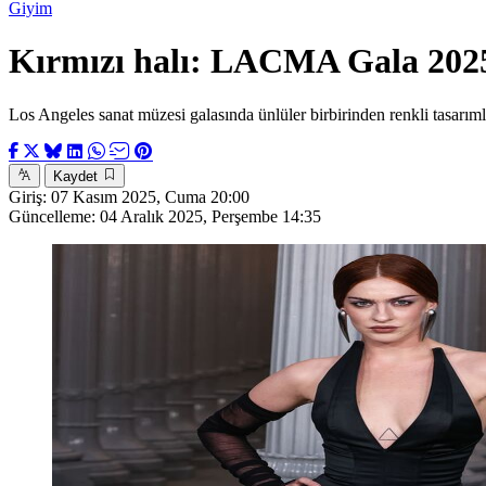
Giyim
Kırmızı halı: LACMA Gala 202
Los Angeles sanat müzesi galasında ünlüler birbirinden renkli tasarı
Kaydet
Giriş:
07 Kasım 2025, Cuma 20:00
Güncelleme:
04 Aralık 2025, Perşembe 14:35