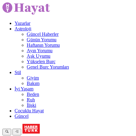
Yazarlar
Astroloji
Güncel Haberler
Günün Yorumu
Haftanın Yorumu
Ayın Yorumu
Aşk Uyumu
Yükselen Burç
Genel Burç Yorumları
Stil
Giyim
Bakım
İyi Yaşam
Beden
Ruh
İlişki
Çocuklu Hayat
Güncel