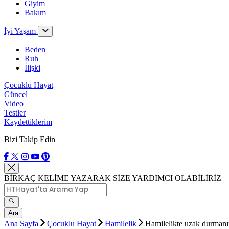
Giyim
Bakım
İyi Yaşam
Beden
Ruh
İlişki
Çocuklu Hayat
Güncel
Video
Testler
Kaydettiklerim
Bizi Takip Edin
BİRKAÇ KELİME YAZARAK SİZE YARDIMCI OLABİLİRİZ
Ara
Ana Sayfa
Çocuklu Hayat
Hamilelik
Hamilelikte uzak durmanı