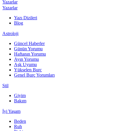
Yazarlar
Yazarlar
Yazı Dizileri
Blog
Astroloji
Güncel Haberler
Günün Yorumu
Haftanın Yorumu
Ayın Yorumu
Aşk Uyumu
Yükselen Burç
Genel Burç Yorumları
Stil
Giyim
Bakım
İyi Yaşam
Beden
Ruh