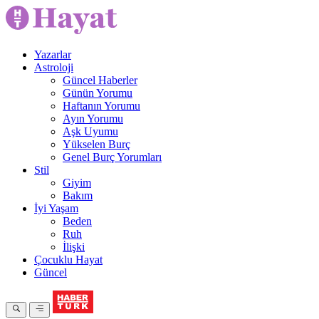
Yazarlar
Astroloji
Güncel Haberler
Günün Yorumu
Haftanın Yorumu
Ayın Yorumu
Aşk Uyumu
Yükselen Burç
Genel Burç Yorumları
Stil
Giyim
Bakım
İyi Yaşam
Beden
Ruh
İlişki
Çocuklu Hayat
Güncel