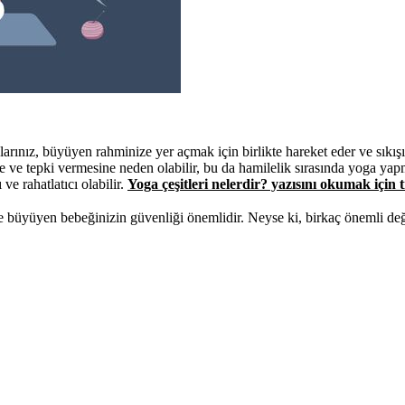
arınız, büyüyen rahminize yer açmak için birlikte hareket eder ve sıkışı
e ve tepki vermesine neden olabilir, bu da hamilelik sırasında yoga yap
ve rahatlatıcı olabilir.
Yoga çeşitleri nelerdir? yazısını okumak için tı
büyüyen bebeğinizin güvenliği önemlidir. Neyse ki, birkaç önemli deği