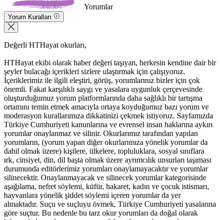
Yorumlar
Yorum Kuralları
Değerli HTHayat okurları,
HTHayat ekibi olarak haber değeri taşıyan, herkesin kendine dair bir
şeyler bulacağı içerikleri sizlere ulaştırmak için çalışıyoruz.
İçeriklerimiz ile ilgili eleştiri, görüş, yorumlarınız bizler için çok
önemli. Fakat karşılıklı saygı ve yasalara uygunluk çerçevesinde
oluşturduğumuz yorum platformlarında daha sağlıklı bir tartışma
ortamını temin etmek amacıyla ortaya koyduğumuz bazı yorum ve
moderasyon kurallarımıza dikkatinizi çekmek istiyoruz. Sayfamızda
Türkiye Cumhuriyeti kanunlarına ve evrensel insan haklarına aykırı
yorumlar onaylanmaz ve silinir. Okurlarımız tarafından yapılan
yorumların, (yorum yapan diğer okurlarımıza yönelik yorumlar da
dahil olmak üzere) kişilere, ülkelere, topluluklara, sosyal sınıflara
ırk, cinsiyet, din, dil başta olmak üzere ayrımcılık unsurları taşıması
durumunda editörlerimiz yorumları onaylamayacaktır ve yorumlar
silinecektir. Onaylanmayacak ve silinecek yorumlar kategorisinde
aşağılama, nefret söylemi, küfür, hakaret, kadın ve çocuk istismarı,
hayvanlara yönelik şiddet söylemi içeren yorumlar da yer
almaktadır. Suçu ve suçluyu övmek, Türkiye Cumhuriyeti yasalarına
göre suçtur. Bu nedenle bu tarz okur yorumları da doğal olarak