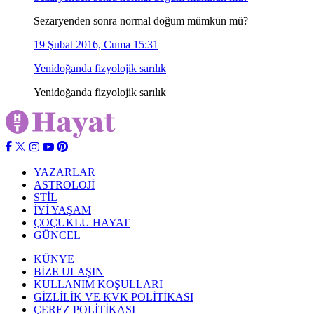
Sezaryenden sonra normal doğum mümkün mü?
19 Şubat 2016, Cuma 15:31
Yenidoğanda fizyolojik sarılık
Yenidoğanda fizyolojik sarılık
YAZARLAR
ASTROLOJİ
STİL
İYİ YAŞAM
ÇOÇUKLU HAYAT
GÜNCEL
KÜNYE
BİZE ULAŞIN
KULLANIM KOŞULLARI
GİZLİLİK VE KVK POLİTİKASI
ÇEREZ POLİTİKASI