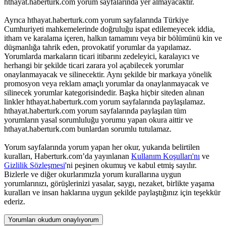
hthayat.haberturk.com yorum sayfalarında yer almayacaktır.
Ayrıca hthayat.haberturk.com yorum sayfalarında Türkiye
Cumhuriyeti mahkemelerinde doğruluğu ispat edilemeyecek iddia,
itham ve karalama içeren, halkın tamamını veya bir bölümünü kin ve
düşmanlığa tahrik eden, provokatif yorumlar da yapılamaz.
Yorumlarda markaların ticari itibarını zedeleyici, karalayıcı ve
herhangi bir şekilde ticari zarara yol açabilecek yorumlar
onaylanmayacak ve silinecektir. Aynı şekilde bir markaya yönelik
promosyon veya reklam amaçlı yorumlar da onaylanmayacak ve
silinecek yorumlar kategorisindedir. Başka hiçbir siteden alınan
linkler hthayat.haberturk.com yorum sayfalarında paylaşılamaz.
hthayat.haberturk.com yorum sayfalarında paylaşılan tüm
yorumların yasal sorumluluğu yorumu yapan okura aittir ve
hthayat.haberturk.com bunlardan sorumlu tutulamaz.
Yorum sayfalarında yorum yapan her okur, yukarıda belirtilen
kuralları, Haberturk.com’da yayınlanan
Kullanım Koşulları'nı
ve
Gizlilik Sözleşmesi
'ni peşinen okumuş ve kabul etmiş sayılır.
Bizlerle ve diğer okurlarımızla yorum kurallarına uygun
yorumlarınızı, görüşlerinizi yasalar, saygı, nezaket, birlikte yaşama
kuralları ve insan haklarına uygun şekilde paylaştığınız için teşekkür
ederiz.
Yorumları okudum onaylıyorum