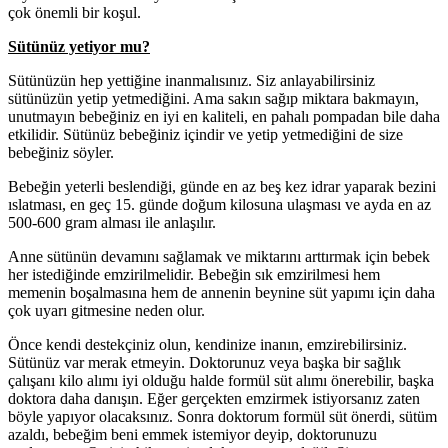
çok önemli bir koşul.
Sütünüz yetiyor mu?
Sütünüzün hep yettiğine inanmalısınız. Siz anlayabilirsiniz
sütünüzün yetip yetmediğini. Ama sakın sağıp miktara bakmayın,
unutmayın bebeğiniz en iyi en kaliteli, en pahalı pompadan bile daha
etkilidir. Sütünüz bebeğiniz içindir ve yetip yetmediğini de size
bebeğiniz söyler.
Bebeğin yeterli beslendiği, günde en az beş kez idrar yaparak bezini
ıslatması, en geç 15. günde doğum kilosuna ulaşması ve ayda en az
500-600 gram alması ile anlaşılır.
Anne sütünün devamını sağlamak ve miktarını arttırmak için bebek
her istediğinde emzirilmelidir. Bebeğin sık emzirilmesi hem
memenin boşalmasına hem de annenin beynine süt yapımı için daha
çok uyarı gitmesine neden olur.
Önce kendi destekçiniz olun, kendinize inanın, emzirebilirsiniz.
Sütünüz var merak etmeyin. Doktorunuz veya başka bir sağlık
çalışanı kilo alımı iyi olduğu halde formül süt alımı önerebilir, başka
doktora daha danışın. Eğer gerçekten emzirmek istiyorsanız zaten
böyle yapıyor olacaksınız. Sonra doktorum formül süt önerdi, sütüm
azaldı, bebeğim beni emmek istemiyor deyip, doktorunuzu