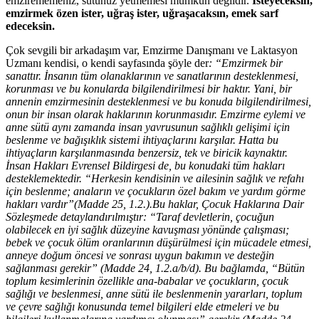
emzirememeniz, sütünüz yetmemesi mümkün değildir.
İsteyeceksin,
emzirmek özen ister, uğraş ister, uğraşacaksın, emek sarf
edeceksin.
Çok sevgili bir arkadaşım var, Emzirme Danışmanı ve Laktasyon
Uzmanı kendisi, o kendi sayfasında şöyle der
: “Emzirmek bir
sanattır. İnsanın tüm olanaklarının ve sanatlarının desteklenmesi,
korunması ve bu konularda bilgilendirilmesi bir haktır. Yani, bir
annenin emzirmesinin desteklenmesi ve bu konuda bilgilendirilmesi,
onun bir insan olarak haklarının korunmasıdır. Emzirme eylemi ve
anne sütü aynı zamanda insan yavrusunun sağlıklı gelişimi için
beslenme ve bağışıklık sistemi ihtiyaçlarını karşılar. Hatta bu
ihtiyaçların karşılanmasında benzersiz, tek ve biricik kaynaktır.
İnsan Hakları Evrensel Bildirgesi de, bu konudaki tüm hakları
desteklemektedir. “Herkesin kendisinin ve ailesinin sağlık ve refahı
için beslenme; anaların ve çocukların özel bakım ve yardım görme
hakları vardır”(Madde 25, 1.2.).Bu haklar, Çocuk Haklarına Dair
Sözleşmede detaylandırılmıştır: “Taraf devletlerin, çocuğun
olabilecek en iyi sağlık düzeyine kavuşması yönünde çalışması;
bebek ve çocuk ölüm oranlarının düşürülmesi için mücadele etmesi,
anneye doğum öncesi ve sonrası uygun bakımın ve desteğin
sağlanması gerekir” (Madde 24, 1.2.a/b/d). Bu bağlamda, “Bütün
toplum kesimlerinin özellikle ana-babalar ve çocukların, çocuk
sağlığı ve beslenmesi, anne sütü ile beslenmenin yararları, toplum
ve çevre sağlığı konusunda temel bilgileri elde etmeleri ve bu