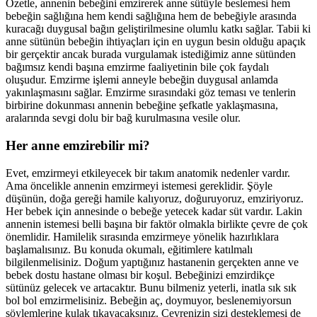
Özetle, annenin bebeğini emzirerek anne sütüyle beslemesi hem
bebeğin sağlığına hem kendi sağlığına hem de bebeğiyle arasında
kuracağı duygusal bağın geliştirilmesine olumlu katkı sağlar. Tabii ki
anne sütünün bebeğin ihtiyaçları için en uygun besin olduğu apaçık
bir gerçektir ancak burada vurgulamak istediğimiz anne sütünden
bağımsız kendi başına emzirme faaliyetinin bile çok faydalı
oluşudur. Emzirme işlemi anneyle bebeğin duygusal anlamda
yakınlaşmasını sağlar. Emzirme sırasındaki göz teması ve tenlerin
birbirine dokunması annenin bebeğine şefkatle yaklaşmasına,
aralarında sevgi dolu bir bağ kurulmasına vesile olur.
Her anne emzirebilir mi?
Evet, emzirmeyi etkileyecek bir takım anatomik nedenler vardır.
Ama öncelikle annenin emzirmeyi istemesi gereklidir. Şöyle
düşünün, doğa gereği hamile kalıyoruz, doğuruyoruz, emziriyoruz.
Her bebek için annesinde o bebeğe yetecek kadar süt vardır. Lakin
annenin istemesi belli başına bir faktör olmakla birlikte çevre de çok
önemlidir. Hamilelik sırasında emzirmeye yönelik hazırlıklara
başlamalısınız. Bu konuda okumalı, eğitimlere katılmalı
bilgilenmelisiniz. Doğum yaptığınız hastanenin gerçekten anne ve
bebek dostu hastane olması bir koşul. Bebeğinizi emzirdikçe
sütünüz gelecek ve artacaktır. Bunu bilmeniz yeterli, inatla sık sık
bol bol emzirmelisiniz. Bebeğin aç, doymuyor, beslenemiyorsun
söylemlerine kulak tıkayacaksınız. Çevrenizin sizi desteklemesi de