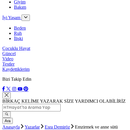
Giyim
Bakım
İyi Yaşam
Beden
Ruh
İlişki
Çocuklu Hayat
Güncel
Video
Testler
Kaydettiklerim
Bizi Takip Edin
BİRKAÇ KELİME YAZARAK SİZE YARDIMCI OLABİLİRİZ
Ara
Anasayfa
Yazarlar
Esra Demiröz
Emzirmek ve anne sütü