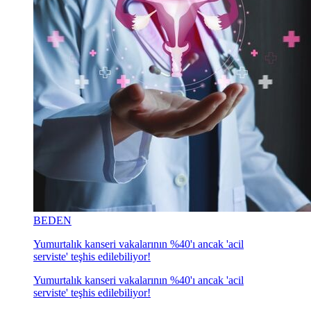
BEDEN
Yumurtalık kanseri vakalarının %40'ı ancak 'acil
serviste' teşhis edilebiliyor!
Yumurtalık kanseri vakalarının %40'ı ancak 'acil
serviste' teşhis edilebiliyor!