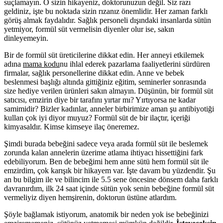
suçlamayın. O sizin hikayeniz, doktorunuzun değil. Siz razı
geldiniz, işte bu noktada sizin rızanız önemlidir. Her zaman farklı
görüş almak faydalıdır. Sağlık personeli dışındaki insanlarda sütün
yetmiyor, formül süt vermelisin diyenler olur ise, sakın
dinleyemeyin.
Bir de formül süt üreticilerine dikkat edin. Her anneyi etkilemek
adına
mama kodu
nu ihlal ederek pazarlama faaliyetlerini sürdüren
firmalar, sağlık personellerine dikkat edin. Anne ve bebek
beslenmesi başlığı altında gittiğiniz eğitim, seminerler sonrasında
size hediye verilen ürünleri sakın almayın. Düşünün, bir formül süt
satıcısı, emzirin diye bir tarafını yırtar mı? Yırtıyorsa ne kadar
samimidir? Bizler kadınlar, anneler birbirimize aman şu antibiyotiği
kullan çok iyi diyor muyuz? Formül süt de bir ilaçtır, içeriği
kimyasaldır. Kimse kimseye ilaç öneremez.
Şimdi burada bebeğini sadece veya arada formül süt ile beslemek
zorunda kalan annelerin üzerime atlama ihtiyacı hissettiğini fark
edebiliyorum. Ben de bebeğimi hem anne sütü hem formül süt ile
emzirdim, çok karışık bir hikayem var. İşte davam bu yüzdendir. Şu
an bu bilgim ile ve bilincim ile 5.5 sene öncesine dönsem daha farklı
davranırdım, ilk 24 saat içinde sütün yok senin bebeğine formül süt
vermeliyiz diyen hemşirenin, doktorun üstüne atlardım.
Şöyle bağlamak istiyorum, anatomik bir neden yok ise bebeğinizi