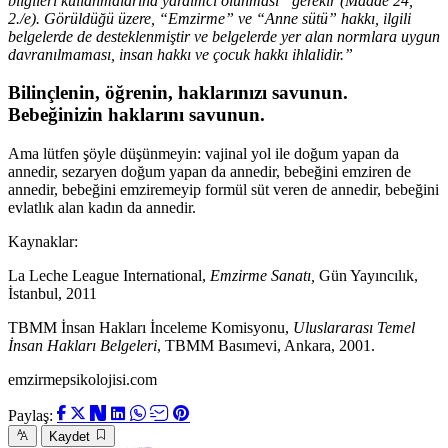
bilgileri kullanmalarına yardımcı olunması” gerekir (Madde 24,
2./e). Görüldüğü üzere, “Emzirme” ve “Anne sütü” hakkı, ilgili
belgelerde de desteklenmiştir ve belgelerde yer alan normlara uygun
davranılmaması, insan hakkı ve çocuk hakkı ihlalidir.”
Bilinçlenin, öğrenin, haklarınızı savunun.
Bebeğinizin haklarını savunun.
Ama lütfen şöyle düşünmeyin: vajinal yol ile doğum yapan da
annedir, sezaryen doğum yapan da annedir, bebeğini emziren de
annedir, bebeğini emziremeyip formül süt veren de annedir, bebeğini
evlatlık alan kadın da annedir.
Kaynaklar:
La Leche League International,
Emzirme Sanatı,
Gün Yayıncılık,
İstanbul, 2011
TBMM İnsan Hakları İnceleme Komisyonu,
Uluslararası Temel
İnsan Hakları Belgeleri
, TBMM Basımevi, Ankara, 2001.
emzirmepsikolojisi.com
Paylaş:
Kaydet