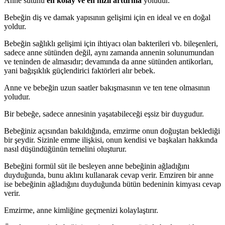
Anne sütünü
en kolay ve en hızlı arttırma
yoludur.
Bebeğin diş ve damak yapısının gelişimi için en ideal ve en doğal
yoldur.
Bebeğin sağlıklı gelişimi için ihtiyacı olan bakterileri vb. bileşenleri,
sadece anne sütünden değil, aynı zamanda annenin solunumundan
ve teninden de almasıdır; devamında da anne sütünden antikorları,
yani bağışıklık güçlendirici faktörleri alır bebek.
Anne ve bebeğin uzun saatler bakışmasının ve ten tene olmasının
yoludur.
Bir bebeğe, sadece annesinin yaşatabileceği eşsiz bir duygudur.
Bebeğiniz açısından bakıldığında, emzirme onun doğuştan beklediği
bir şeydir. Sizinle emme ilişkisi, onun kendisi ve başkaları hakkında
nasıl düşündüğünün temelini oluşturur.
Bebeğini formül süt ile besleyen anne bebeğinin ağladığını
duyduğunda, bunu aklını kullanarak cevap verir. Emziren bir anne
ise bebeğinin ağladığını duyduğunda bütün bedeninin kimyası cevap
verir.
Emzirme, anne kimliğine geçmenizi kolaylaştırır.