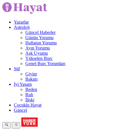
Yazarlar
Astroloji
Güncel Haberler
Günün Yorumu
Haftanın Yorumu
Ayın Yorumu
Aşk Uyumu
Yükselen Burç
Genel Burç Yorumları
Stil
Giyim
Bakım
İyi Yaşam
Beden
Ruh
İlişki
Çocuklu Hayat
Güncel