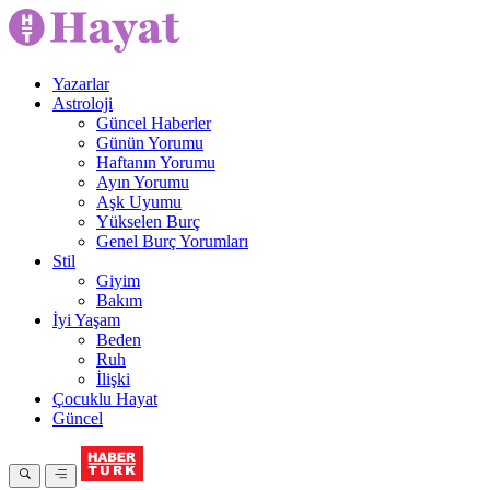
Yazarlar
Astroloji
Güncel Haberler
Günün Yorumu
Haftanın Yorumu
Ayın Yorumu
Aşk Uyumu
Yükselen Burç
Genel Burç Yorumları
Stil
Giyim
Bakım
İyi Yaşam
Beden
Ruh
İlişki
Çocuklu Hayat
Güncel