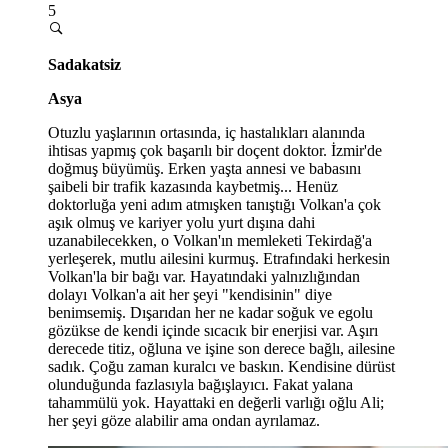
5
Sadakatsiz
Asya
Otuzlu yaşlarının ortasında, iç hastalıkları alanında
ihtisas yapmış çok başarılı bir doçent doktor. İzmir'de
doğmuş büyümüş. Erken yaşta annesi ve babasını
şaibeli bir trafik kazasında kaybetmiş... Henüz
doktorluğa yeni adım atmışken tanıştığı Volkan'a çok
aşık olmuş ve kariyer yolu yurt dışına dahi
uzanabilecekken, o Volkan'ın memleketi Tekirdağ'a
yerleşerek, mutlu ailesini kurmuş. Etrafındaki herkesin
Volkan'la bir bağı var. Hayatındaki yalnızlığından
dolayı Volkan'a ait her şeyi "kendisinin" diye
benimsemiş. Dışarıdan her ne kadar soğuk ve egolu
gözükse de kendi içinde sıcacık bir enerjisi var. Aşırı
derecede titiz, oğluna ve işine son derece bağlı, ailesine
sadık. Çoğu zaman kuralcı ve baskın. Kendisine dürüst
olunduğunda fazlasıyla bağışlayıcı. Fakat yalana
tahammülü yok. Hayattaki en değerli varlığı oğlu Ali;
her şeyi göze alabilir ama ondan ayrılamaz.