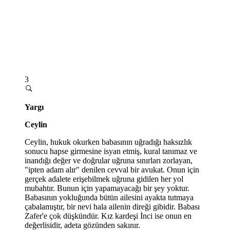
3
Yargı
Ceylin
Ceylin, hukuk okurken babasının uğradığı haksızlık
sonucu hapse girmesine isyan etmiş, kural tanımaz ve
inandığı değer ve doğrular uğruna sınırları zorlayan,
"ipten adam alır" denilen cevval bir avukat. Onun için
gerçek adalete erişebilmek uğruna gidilen her yol
mubahtır. Bunun için yapamayacağı bir şey yoktur.
Babasının yokluğunda bütün ailesini ayakta tutmaya
çabalamıştır, bir nevi hala ailenin direği gibidir. Babası
Zafer'e çok düşkündür. Kız kardeşi İnci ise onun en
değerlisidir, adeta gözünden sakınır.