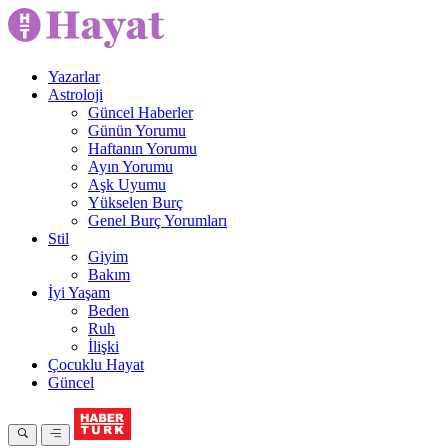
Yazarlar
Astroloji
Güncel Haberler
Günün Yorumu
Haftanın Yorumu
Ayın Yorumu
Aşk Uyumu
Yükselen Burç
Genel Burç Yorumları
Stil
Giyim
Bakım
İyi Yaşam
Beden
Ruh
İlişki
Çocuklu Hayat
Güncel