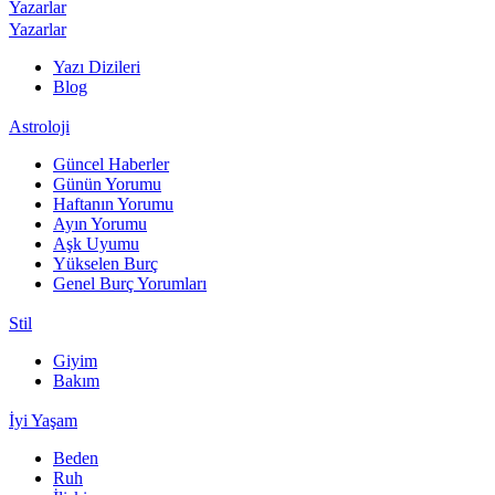
Yazarlar
Yazarlar
Yazı Dizileri
Blog
Astroloji
Güncel Haberler
Günün Yorumu
Haftanın Yorumu
Ayın Yorumu
Aşk Uyumu
Yükselen Burç
Genel Burç Yorumları
Stil
Giyim
Bakım
İyi Yaşam
Beden
Ruh