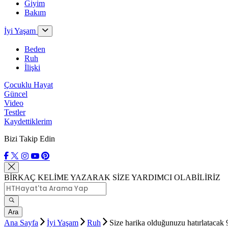
Giyim
Bakım
İyi Yaşam
Beden
Ruh
İlişki
Çocuklu Hayat
Güncel
Video
Testler
Kaydettiklerim
Bizi Takip Edin
BİRKAÇ KELİME YAZARAK SİZE YARDIMCI OLABİLİRİZ
Ara
Ana Sayfa
İyi Yaşam
Ruh
Size harika olduğunuzu hatırlatacak 