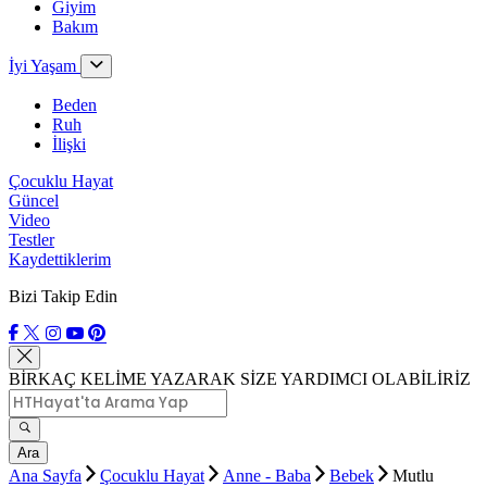
Giyim
Bakım
İyi Yaşam
Beden
Ruh
İlişki
Çocuklu Hayat
Güncel
Video
Testler
Kaydettiklerim
Bizi Takip Edin
BİRKAÇ KELİME YAZARAK SİZE YARDIMCI OLABİLİRİZ
Ara
Ana Sayfa
Çocuklu Hayat
Anne - Baba
Bebek
Mutlu