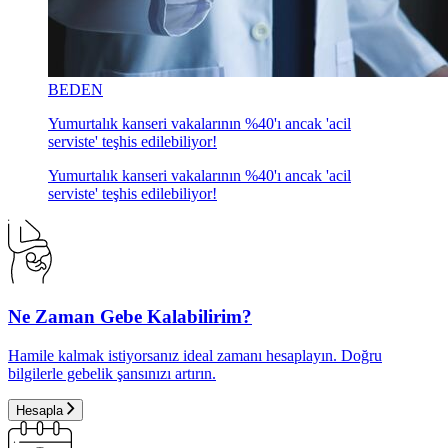
BEDEN
Yumurtalık kanseri vakalarının %40'ı ancak 'acil
serviste' teşhis edilebiliyor!
Yumurtalık kanseri vakalarının %40'ı ancak 'acil
serviste' teşhis edilebiliyor!
Ne Zaman Gebe Kalabilirim?
Hamile kalmak istiyorsanız ideal zamanı hesaplayın. Doğru
bilgilerle gebelik şansınızı artırın.
Hesapla