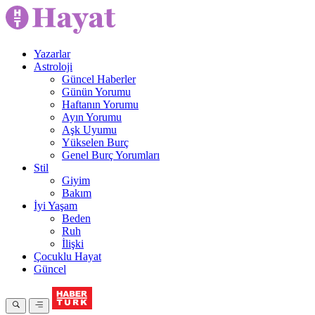
Yazarlar
Astroloji
Güncel Haberler
Günün Yorumu
Haftanın Yorumu
Ayın Yorumu
Aşk Uyumu
Yükselen Burç
Genel Burç Yorumları
Stil
Giyim
Bakım
İyi Yaşam
Beden
Ruh
İlişki
Çocuklu Hayat
Güncel