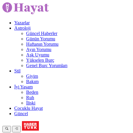
Yazarlar
Astroloji
Güncel Haberler
Günün Yorumu
Haftanın Yorumu
Ayın Yorumu
Aşk Uyumu
Yükselen Burç
Genel Burç Yorumları
Stil
Giyim
Bakım
İyi Yaşam
Beden
Ruh
İlişki
Çocuklu Hayat
Güncel