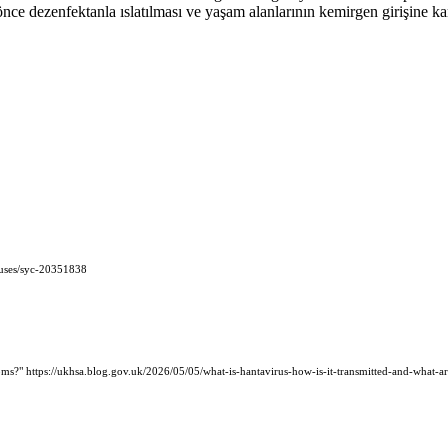
nce dezenfektanla ıslatılması ve yaşam alanlarının kemirgen girişine k
auses/syc-20351838
oms?" https://ukhsa.blog.gov.uk/2026/05/05/what-is-hantavirus-how-is-it-transmitted-and-what-