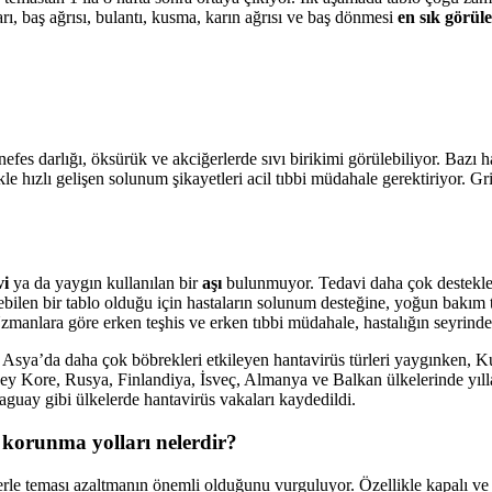
ları, baş ağrısı, bulantı, kusma, karın ağrısı ve baş dönmesi
en sık görüle
efes darlığı, öksürük ve akciğerlerde sıvı birikimi görülebiliyor. Bazı ha
e hızlı gelişen solunum şikayetleri acil tıbbi müdahale gerektiriyor. Gr
vi
ya da yaygın kullanılan bir
aşı
bulunmuyor. Tedavi daha çok destekle
bilen bir tablo olduğu için hastaların solunum desteğine, yoğun bakım t
Uzmanlara göre erken teşhis ve erken tıbbi müdahale, hastalığın seyrinde
ve Asya’da daha çok böbrekleri etkileyen hantavirüs türleri yaygınken,
ney Kore, Rusya, Finlandiya, İsveç, Almanya ve Balkan ülkelerinde yıll
raguay gibi ülkelerde hantavirüs vakaları kaydedildi.
 korunma yolları nelerdir?
e teması azaltmanın önemli olduğunu vurguluyor. Özellikle kapalı ve t