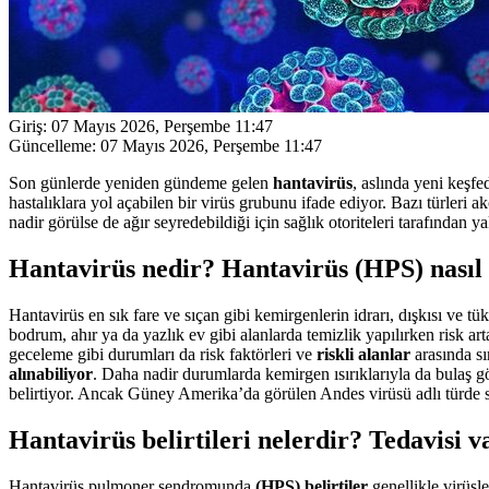
Giriş:
07 Mayıs 2026, Perşembe 11:47
Güncelleme:
07 Mayıs 2026, Perşembe 11:47
Son günlerde yeniden gündeme gelen
hantavirüs
, aslında yeni keşfe
hastalıklara yol açabilen bir virüs grubunu ifade ediyor. Bazı türleri akc
nadir görülse de ağır seyredebildiği için sağlık otoriteleri tarafından y
Hantavirüs nedir? Hantavirüs (HPS) nasıl 
Hantavirüs en sık fare ve sıçan gibi kemirgenlerin idrarı, dışkısı ve t
bodrum, ahır ya da yazlık ev gibi alanlarda temizlik yapılırken risk ar
geceleme gibi durumları da risk faktörleri ve
riskli alanlar
arasında sı
alınabiliyor
. Daha nadir durumlarda kemirgen ısırıklarıyla da bulaş 
belirtiyor. Ancak Güney Amerika’da görülen Andes virüsü adlı türde sı
Hantavirüs belirtileri nelerdir? Tedavisi v
Hantavirüs pulmoner sendromunda
(HPS)
belirtiler
genellikle virüsl