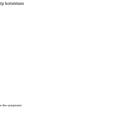
arşı korunması
are-the-symptoms/