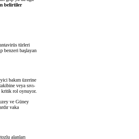
n belirtiler
ntavirüs türleri
ip benzeri başlayan
yici bakım üzerine
akibine veya sıvı-
 kritik rol oynuyor.
 Kuzey ve Güney
ardır vaka
ozlu alanları