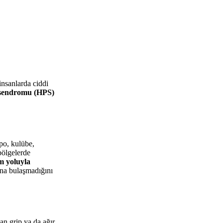
insanlarda ciddi
 sendromu (HPS)
po, kulübe,
bölgelerde
m yoluyla
ana bulaşmadığını
an grip ya da ağır