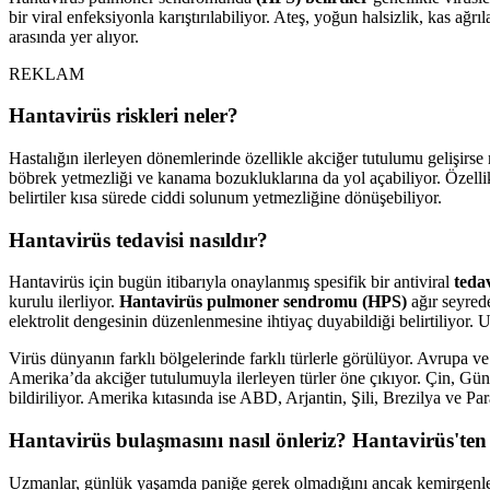
bir viral enfeksiyonla karıştırılabiliyor. Ateş, yoğun halsizlik, kas ağrı
arasında yer alıyor.
REKLAM
Hantavirüs riskleri neler?
Hastalığın ilerleyen dönemlerinde özellikle akciğer tutulumu gelişirse n
böbrek yetmezliği ve kanama bozukluklarına da yol açabiliyor. Özellikl
belirtiler kısa sürede ciddi solunum yetmezliğine dönüşebiliyor.
Hantavirüs tedavisi nasıldır?
Hantavirüs için bugün itibarıyla onaylanmış spesifik bir antiviral
teda
kurulu ilerliyor.
Hantavirüs pulmoner sendromu (HPS)
ağır seyrede
elektrolit dengesinin düzenlenmesine ihtiyaç duyabildiği belirtiliyor. 
Virüs dünyanın farklı bölgelerinde farklı türlerle görülüyor. Avrupa 
Amerika’da akciğer tutulumuyla ilerleyen türler öne çıkıyor. Çin, Gü
bildiriliyor. Amerika kıtasında ise ABD, Arjantin, Şili, Brezilya ve Pa
Hantavirüs bulaşmasını nasıl önleriz? Hantavirüs'ten
Uzmanlar, günlük yaşamda paniğe gerek olmadığını ancak kemirgenlerl