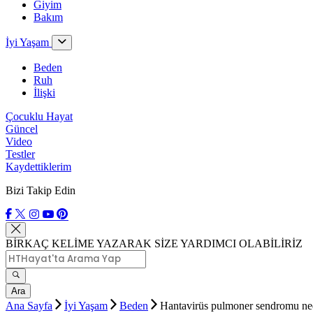
Giyim
Bakım
İyi Yaşam
Beden
Ruh
İlişki
Çocuklu Hayat
Güncel
Video
Testler
Kaydettiklerim
Bizi Takip Edin
BİRKAÇ KELİME YAZARAK SİZE YARDIMCI OLABİLİRİZ
Ara
Ana Sayfa
İyi Yaşam
Beden
Hantavirüs pulmoner sendromu nedir