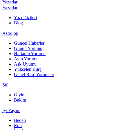
Yazarlar
Yazarlar
Yazı Dizileri
Blog
Astroloji
Güncel Haberler
Günün Yorumu
Haftanın Yorumu
Ayın Yorumu
Aşk Uyumu
Yükselen Burç
Genel Burç Yorumları
Stil
Giyim
Bakım
İyi Yaşam
Beden
Ruh