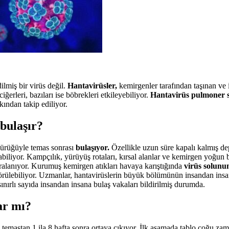
dilmiş bir virüs değil.
Hantavirüsler,
kemirgenler tarafından taşınan ve 
iğerleri, bazıları ise böbrekleri etkileyebiliyor.
Hantavirüs pulmoner
akından takip ediliyor.
bulaşır?
ükürüğüyle temas sonrası
bulaşıyor.
Özellikle uzun süre kapalı kalmış de
tabiliyor. Kampçılık, yürüyüş rotaları, kırsal alanlar ve kemirgen yoğun 
ralanıyor. Kurumuş kemirgen atıkları havaya karıştığında
virüs solunu
görülebiliyor. Uzmanlar, hantavirüslerin büyük bölümünün insandan ins
nırlı sayıda insandan insana bulaş vakaları bildirilmiş durumda.
ar mı?
e temastan 1 ila 8 hafta sonra ortaya çıkıyor. İlk aşamada tablo çoğu zam