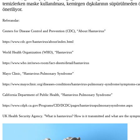
temizlerken maske kullanılması, kemirgen dışkılarının süpürülmeden ö
öneriliyor.
Referanslar:
Centers for Disease Control and Prevention (CDC), “About Hantavirus”
https://www.cdc.gov/hantavirus/about/index.html
World Health Organization (WHO), “Hantavirus”
https://www.who.int/news-room/fact-sheets/detail/hantavirus
Mayo Clinic, “Hantavirus Pulmonary Syndrome”
https://www.mayoclinic.org/diseases-conditions/hantavirus-pulmonary-syndrome/symptoms-c
California Department of Public Health, “Hantavirus Pulmonary Syndrome”
https://www.cdph.ca.gov/Programs/CID/DCDC/pages/hantaviruspulmonarysyndrome.aspx
UK Health Security Agency. "What is hantavirus? How is it transmitted and what are the sympt