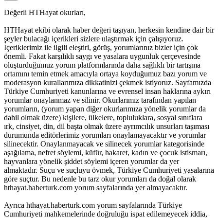
Değerli HTHayat okurları,
HTHayat ekibi olarak haber değeri taşıyan, herkesin kendine dair bir
şeyler bulacağı içerikleri sizlere ulaştırmak için çalışıyoruz.
İçeriklerimiz ile ilgili eleştiri, görüş, yorumlarınız bizler için çok
önemli. Fakat karşılıklı saygı ve yasalara uygunluk çerçevesinde
oluşturduğumuz yorum platformlarında daha sağlıklı bir tartışma
ortamını temin etmek amacıyla ortaya koyduğumuz bazı yorum ve
moderasyon kurallarımıza dikkatinizi çekmek istiyoruz. Sayfamızda
Türkiye Cumhuriyeti kanunlarına ve evrensel insan haklarına aykırı
yorumlar onaylanmaz ve silinir. Okurlarımız tarafından yapılan
yorumların, (yorum yapan diğer okurlarımıza yönelik yorumlar da
dahil olmak üzere) kişilere, ülkelere, topluluklara, sosyal sınıflara
ırk, cinsiyet, din, dil başta olmak üzere ayrımcılık unsurları taşıması
durumunda editörlerimiz yorumları onaylamayacaktır ve yorumlar
silinecektir. Onaylanmayacak ve silinecek yorumlar kategorisinde
aşağılama, nefret söylemi, küfür, hakaret, kadın ve çocuk istismarı,
hayvanlara yönelik şiddet söylemi içeren yorumlar da yer
almaktadır. Suçu ve suçluyu övmek, Türkiye Cumhuriyeti yasalarına
göre suçtur. Bu nedenle bu tarz okur yorumları da doğal olarak
hthayat.haberturk.com yorum sayfalarında yer almayacaktır.
Ayrıca hthayat.haberturk.com yorum sayfalarında Türkiye
Cumhuriyeti mahkemelerinde doğruluğu ispat edilemeyecek iddia,