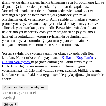
itham ve karalama içeren, halkın tamamını veya bir bölümünü kin ve
düşmanlığa tahrik eden, provokatif yorumlar da yapılamaz.
Yorumlarda markaların ticari itibarını zedeleyici, karalayıcı ve
herhangi bir şekilde ticari zarara yol açabilecek yorumlar
onaylanmayacak ve silinecektir. Aynı şekilde bir markaya yönelik
promosyon veya reklam amaçlı yorumlar da onaylanmayacak ve
silinecek yorumlar kategorisindedir. Başka hiçbir siteden alınan
linkler hthayat.haberturk.com yorum sayfalarında paylaşılamaz.
hthayat.haberturk.com yorum sayfalarında paylaşılan tüm
yorumların yasal sorumluluğu yorumu yapan okura aittir ve
hthayat.haberturk.com bunlardan sorumlu tutulamaz.
Yorum sayfalarında yorum yapan her okur, yukarıda belirtilen
kuralları, Haberturk.com’da yayınlanan
Kullanım Koşulları'nı
ve
Gizlilik Sözleşmesi
'ni peşinen okumuş ve kabul etmiş sayılır.
Bizlerle ve diğer okurlarımızla yorum kurallarına uygun
yorumlarınızı, görüşlerinizi yasalar, saygı, nezaket, birlikte yaşama
kuralları ve insan haklarına uygun şekilde paylaştığınız için teşekkür
ederiz.
Yorumları okudum onaylıyorum
Gönder