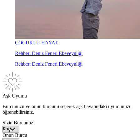
ÇOCUKLU HAYAT
Rehber: Deniz Feneri Ebeveynliği
Rehber: Deniz Feneri Ebeveynliği
Aşk Uyumu
Burcunuzu ve onun burcunu seçerek aşk hayatındaki uyumunuzu
öğrenebilirsiniz.
Sizin Burcunuz
Onun Burcu