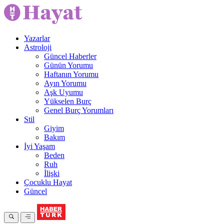
Yazarlar
Astroloji
Güncel Haberler
Günün Yorumu
Haftanın Yorumu
Ayın Yorumu
Aşk Uyumu
Yükselen Burç
Genel Burç Yorumları
Stil
Giyim
Bakım
İyi Yaşam
Beden
Ruh
İlişki
Çocuklu Hayat
Güncel