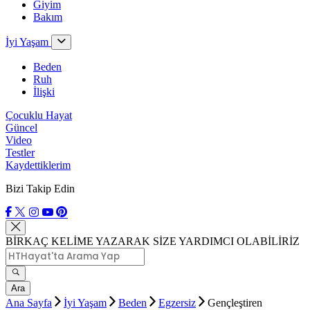
Giyim
Bakım
İyi Yaşam
Beden
Ruh
İlişki
Çocuklu Hayat
Güncel
Video
Testler
Kaydettiklerim
Bizi Takip Edin
BİRKAÇ KELİME YAZARAK SİZE YARDIMCI OLABİLİRİZ
Ara
Ana Sayfa
İyi Yaşam
Beden
Egzersiz
Gençleştiren