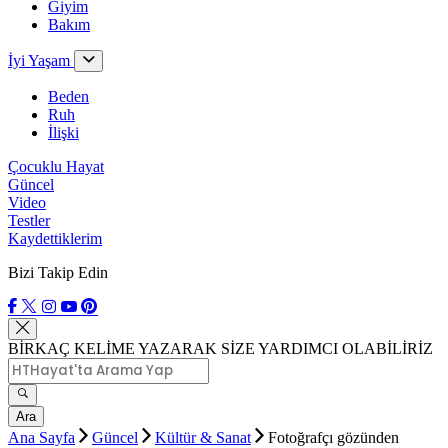
Giyim
Bakım
İyi Yaşam
Beden
Ruh
İlişki
Çocuklu Hayat
Güncel
Video
Testler
Kaydettiklerim
Bizi Takip Edin
BİRKAÇ KELİME YAZARAK SİZE YARDIMCI OLABİLİRİZ
Ara
Ana Sayfa
Güncel
Kültür & Sanat
Fotoğrafçı gözünden