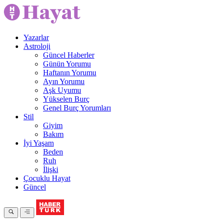
Yazarlar
Astroloji
Güncel Haberler
Günün Yorumu
Haftanın Yorumu
Ayın Yorumu
Aşk Uyumu
Yükselen Burç
Genel Burç Yorumları
Stil
Giyim
Bakım
İyi Yaşam
Beden
Ruh
İlişki
Çocuklu Hayat
Güncel