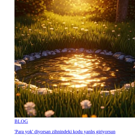
BLOG
'Para yok' diyorsan zihnindeki kodu yanlış giriyorsun