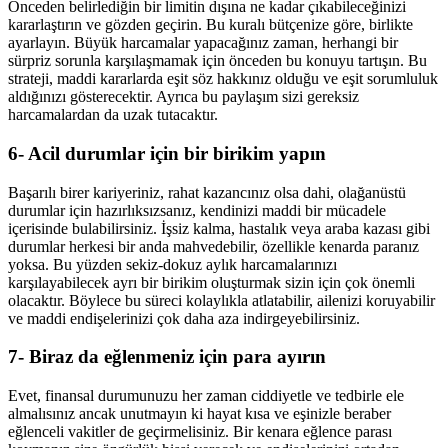
Önceden belirlediğin bir limitin dışına ne kadar çıkabileceğinizi
kararlaştırın ve gözden geçirin. Bu kuralı bütçenize göre, birlikte
ayarlayın. Büyük harcamalar yapacağınız zaman, herhangi bir
sürpriz sorunla karşılaşmamak için önceden bu konuyu tartışın. Bu
strateji, maddi kararlarda eşit söz hakkınız olduğu ve eşit sorumluluk
aldığınızı gösterecektir. Ayrıca bu paylaşım sizi gereksiz
harcamalardan da uzak tutacaktır.
6- Acil durumlar için bir birikim yapın
Başarılı birer kariyeriniz, rahat kazancınız olsa dahi, olağanüstü
durumlar için hazırlıksızsanız, kendinizi maddi bir mücadele
içerisinde bulabilirsiniz. İşsiz kalma, hastalık veya araba kazası gibi
durumlar herkesi bir anda mahvedebilir, özellikle kenarda paranız
yoksa. Bu yüzden sekiz-dokuz aylık harcamalarınızı
karşılayabilecek ayrı bir birikim oluşturmak sizin için çok önemli
olacaktır. Böylece bu süreci kolaylıkla atlatabilir, ailenizi koruyabilir
ve maddi endişelerinizi çok daha aza indirgeyebilirsiniz.
7- Biraz da eğlenmeniz için para ayırın
Evet, finansal durumunuzu her zaman ciddiyetle ve tedbirle ele
almalısınız ancak unutmayın ki hayat kısa ve eşinizle beraber
eğlenceli vakitler de geçirmelisiniz. Bir kenara eğlence parası