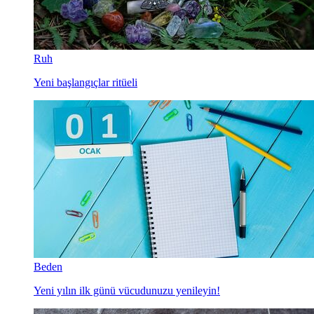
Ruh
Yeni başlangıçlar ritüeli
Beden
Yeni yılın ilk günü vücudunuzu yenileyin!