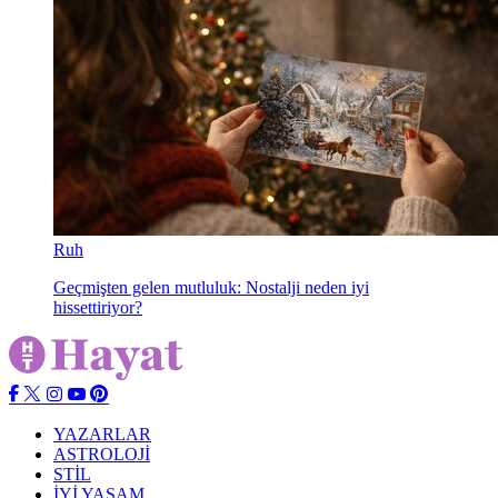
Ruh
Geçmişten gelen mutluluk: Nostalji neden iyi
hissettiriyor?
YAZARLAR
ASTROLOJİ
STİL
İYİ YAŞAM