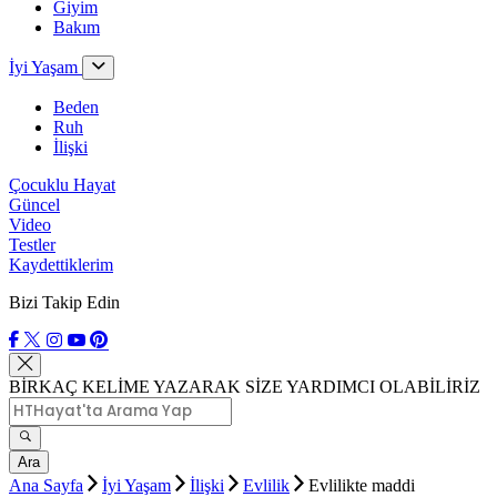
Giyim
Bakım
İyi Yaşam
Beden
Ruh
İlişki
Çocuklu Hayat
Güncel
Video
Testler
Kaydettiklerim
Bizi Takip Edin
BİRKAÇ KELİME YAZARAK SİZE YARDIMCI OLABİLİRİZ
Ara
Ana Sayfa
İyi Yaşam
İlişki
Evlilik
Evlilikte maddi