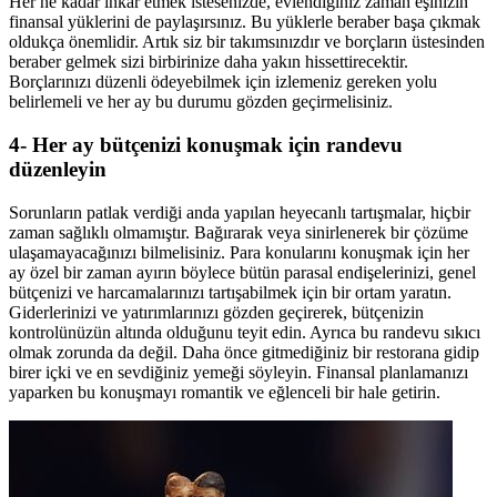
Her ne kadar inkar etmek istesenizde, evlendiğiniz zaman eşinizin
finansal yüklerini de paylaşırsınız. Bu yüklerle beraber başa çıkmak
oldukça önemlidir. Artık siz bir takımsınızdır ve borçların üstesinden
beraber gelmek sizi birbirinize daha yakın hissettirecektir.
Borçlarınızı düzenli ödeyebilmek için izlemeniz gereken yolu
belirlemeli ve her ay bu durumu gözden geçirmelisiniz.
4- Her ay bütçenizi konuşmak için randevu
düzenleyin
Sorunların patlak verdiği anda yapılan heyecanlı tartışmalar, hiçbir
zaman sağlıklı olmamıştır. Bağırarak veya sinirlenerek bir çözüme
ulaşamayacağınızı bilmelisiniz. Para konularını konuşmak için her
ay özel bir zaman ayırın böylece bütün parasal endişelerinizi, genel
bütçenizi ve harcamalarınızı tartışabilmek için bir ortam yaratın.
Giderlerinizi ve yatırımlarınızı gözden geçirerek, bütçenizin
kontrolünüzün altında olduğunu teyit edin. Ayrıca bu randevu sıkıcı
olmak zorunda da değil. Daha önce gitmediğiniz bir restorana gidip
birer içki ve en sevdiğiniz yemeği söyleyin. Finansal planlamanızı
yaparken bu konuşmayı romantik ve eğlenceli bir hale getirin.