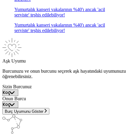
Yumurtalık kanseri vakalarının %40'ı ancak 'acil
serviste' teşhis edilebiliyor!
Yumurtalık kanseri vakalarının %40'ı ancak 'acil
serviste' teşhis edilebiliyor!
Aşk Uyumu
Burcunuzu ve onun burcunu seçerek aşk hayatındaki uyumunuzu
öğrenebilirsiniz.
Sizin Burcunuz
Onun Burcu
Burç Uyumunu Göster