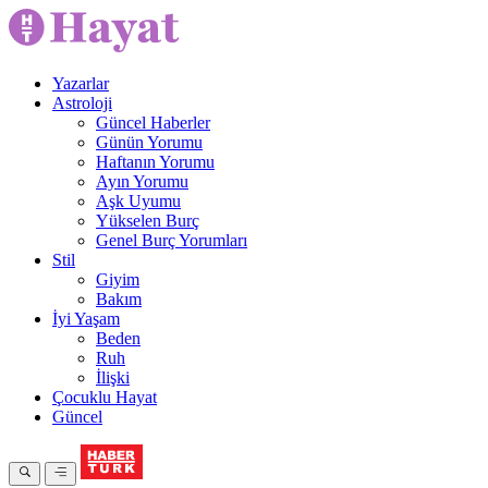
Yazarlar
Astroloji
Güncel Haberler
Günün Yorumu
Haftanın Yorumu
Ayın Yorumu
Aşk Uyumu
Yükselen Burç
Genel Burç Yorumları
Stil
Giyim
Bakım
İyi Yaşam
Beden
Ruh
İlişki
Çocuklu Hayat
Güncel