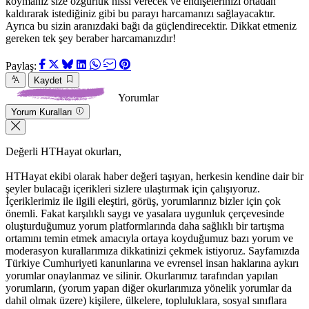
koymanız size özgürlük hissi verecek ve endişelerinizi ortadan
kaldırarak istediğiniz gibi bu parayı harcamanızı sağlayacaktır.
Ayrıca bu sizin aranızdaki bağı da güçlendirecektir. Dikkat etmeniz
gereken tek şey beraber harcamanızdır!
Paylaş:
Kaydet
Yorumlar
Yorum Kuralları
Değerli HTHayat okurları,
HTHayat ekibi olarak haber değeri taşıyan, herkesin kendine dair bir
şeyler bulacağı içerikleri sizlere ulaştırmak için çalışıyoruz.
İçeriklerimiz ile ilgili eleştiri, görüş, yorumlarınız bizler için çok
önemli. Fakat karşılıklı saygı ve yasalara uygunluk çerçevesinde
oluşturduğumuz yorum platformlarında daha sağlıklı bir tartışma
ortamını temin etmek amacıyla ortaya koyduğumuz bazı yorum ve
moderasyon kurallarımıza dikkatinizi çekmek istiyoruz. Sayfamızda
Türkiye Cumhuriyeti kanunlarına ve evrensel insan haklarına aykırı
yorumlar onaylanmaz ve silinir. Okurlarımız tarafından yapılan
yorumların, (yorum yapan diğer okurlarımıza yönelik yorumlar da
dahil olmak üzere) kişilere, ülkelere, topluluklara, sosyal sınıflara