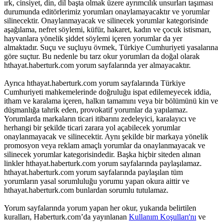
ırk, cinsiyet, din, dil başta olmak üzere ayrımcılık unsurları taşıması
durumunda editörlerimiz yorumları onaylamayacaktır ve yorumlar
silinecektir. Onaylanmayacak ve silinecek yorumlar kategorisinde
aşağılama, nefret söylemi, küfür, hakaret, kadın ve çocuk istismarı,
hayvanlara yönelik şiddet söylemi içeren yorumlar da yer
almaktadır. Suçu ve suçluyu övmek, Türkiye Cumhuriyeti yasalarına
göre suçtur. Bu nedenle bu tarz okur yorumları da doğal olarak
hthayat.haberturk.com yorum sayfalarında yer almayacaktır.
Ayrıca hthayat.haberturk.com yorum sayfalarında Türkiye
Cumhuriyeti mahkemelerinde doğruluğu ispat edilemeyecek iddia,
itham ve karalama içeren, halkın tamamını veya bir bölümünü kin ve
düşmanlığa tahrik eden, provokatif yorumlar da yapılamaz.
Yorumlarda markaların ticari itibarını zedeleyici, karalayıcı ve
herhangi bir şekilde ticari zarara yol açabilecek yorumlar
onaylanmayacak ve silinecektir. Aynı şekilde bir markaya yönelik
promosyon veya reklam amaçlı yorumlar da onaylanmayacak ve
silinecek yorumlar kategorisindedir. Başka hiçbir siteden alınan
linkler hthayat.haberturk.com yorum sayfalarında paylaşılamaz.
hthayat.haberturk.com yorum sayfalarında paylaşılan tüm
yorumların yasal sorumluluğu yorumu yapan okura aittir ve
hthayat.haberturk.com bunlardan sorumlu tutulamaz.
Yorum sayfalarında yorum yapan her okur, yukarıda belirtilen
kuralları, Haberturk.com’da yayınlanan
Kullanım Koşulları'nı
ve