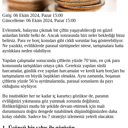
Giriş:
06 Ekim 2024, Pazar 15:00
Güncelleme:
06 Ekim 2024, Pazar 15:00
Evlenmek, balayına çıkmak bir çiftin yaşayabileceği en güzel
anlardan biridir belki de. Ancak sonrasında bizi neler beklediği biraz
belirsiz. Para ve borç konuları gibi ciddi sorunlar baş gösterebiliyor.
Ne yazıkki, evliliklerde parasal sürtüşmeler strese, tartışmalara hatta
ayrılıklara neden olabiliyor.
Yapılan çalışmalar sonucunda çiftlerin yüzde 70’inin, en çok para
konusunda tartıştıkları ortaya çıktı. Gereksiz yapılan süslü
harcamalar, günlük eve yapılan harcamalar ve kredi kartı borçları bu
tartışmaların en büyük başlıkları olmakta. Aynı zamanda, boşanan
çiftlerin yüzde 56’sı ayrılmalarında, parasal sorunların da payı
olduğunu söylüyor.
Bu istatistikler her ne kadar iç karartıcı gözükse de, paranın
evliliğinizi yıkmasına göz yummak zorunda değilsiniz.
Birlikteliğinizi mutlu bir şekilde devam ettirmek için mali
durumunuzu doğru dengede tutabilmek düşündüğünüzden daha
kolay olabilir. Sadece bu 7 stratejiyi izlemeniz yeterli olacaktır.
1- Üçüncü bir şahıs ile görüşün