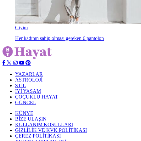
Giyim
Her kadının sahip olması gereken 6 pantolon
YAZARLAR
ASTROLOJİ
STİL
İYİ YAŞAM
ÇOÇUKLU HAYAT
GÜNCEL
KÜNYE
BİZE ULAŞIN
KULLANIM KOŞULLARI
GİZLİLİK VE KVK POLİTİKASI
ÇEREZ POLİTİKASI