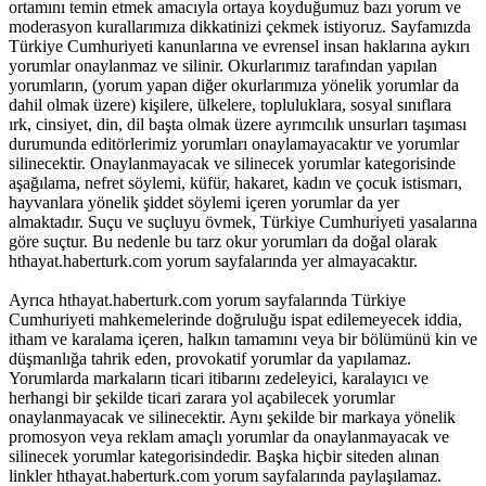
ortamını temin etmek amacıyla ortaya koyduğumuz bazı yorum ve
moderasyon kurallarımıza dikkatinizi çekmek istiyoruz. Sayfamızda
Türkiye Cumhuriyeti kanunlarına ve evrensel insan haklarına aykırı
yorumlar onaylanmaz ve silinir. Okurlarımız tarafından yapılan
yorumların, (yorum yapan diğer okurlarımıza yönelik yorumlar da
dahil olmak üzere) kişilere, ülkelere, topluluklara, sosyal sınıflara
ırk, cinsiyet, din, dil başta olmak üzere ayrımcılık unsurları taşıması
durumunda editörlerimiz yorumları onaylamayacaktır ve yorumlar
silinecektir. Onaylanmayacak ve silinecek yorumlar kategorisinde
aşağılama, nefret söylemi, küfür, hakaret, kadın ve çocuk istismarı,
hayvanlara yönelik şiddet söylemi içeren yorumlar da yer
almaktadır. Suçu ve suçluyu övmek, Türkiye Cumhuriyeti yasalarına
göre suçtur. Bu nedenle bu tarz okur yorumları da doğal olarak
hthayat.haberturk.com yorum sayfalarında yer almayacaktır.
Ayrıca hthayat.haberturk.com yorum sayfalarında Türkiye
Cumhuriyeti mahkemelerinde doğruluğu ispat edilemeyecek iddia,
itham ve karalama içeren, halkın tamamını veya bir bölümünü kin ve
düşmanlığa tahrik eden, provokatif yorumlar da yapılamaz.
Yorumlarda markaların ticari itibarını zedeleyici, karalayıcı ve
herhangi bir şekilde ticari zarara yol açabilecek yorumlar
onaylanmayacak ve silinecektir. Aynı şekilde bir markaya yönelik
promosyon veya reklam amaçlı yorumlar da onaylanmayacak ve
silinecek yorumlar kategorisindedir. Başka hiçbir siteden alınan
linkler hthayat.haberturk.com yorum sayfalarında paylaşılamaz.