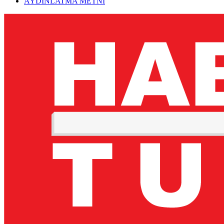
AYDINLATMA METNİ