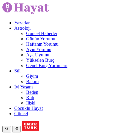
Yazarlar
Astroloji
Güncel Haberler
Günün Yorumu
Haftanın Yorumu
Ayın Yorumu
Aşk Uyumu
Yükselen Burç
Genel Burç Yorumları
Stil
Giyim
Bakım
İyi Yaşam
Beden
Ruh
İlişki
Çocuklu Hayat
Güncel