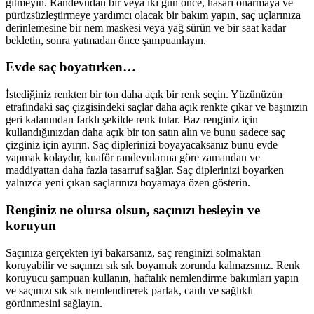
gitmeyin. Randevudan bir veya iki gün önce, hasarı onarmaya ve
pürüzsüzleştirmeye yardımcı olacak bir bakım yapın, saç uçlarınıza
derinlemesine bir nem maskesi veya yağ sürün ve bir saat kadar
bekletin, sonra yatmadan önce şampuanlayın.
Evde saç boyatırken…
İstediğiniz renkten bir ton daha açık bir renk seçin. Yüzünüzün
etrafındaki saç çizgisindeki saçlar daha açık renkte çıkar ve başınızın
geri kalanından farklı şekilde renk tutar. Baz renginiz için
kullandığınızdan daha açık bir ton satın alın ve bunu sadece saç
çizginiz için ayırın. Saç diplerinizi boyayacaksanız bunu evde
yapmak kolaydır, kuaför randevularına göre zamandan ve
maddiyattan daha fazla tasarruf sağlar. Saç diplerinizi boyarken
yalnızca yeni çıkan saçlarınızı boyamaya özen gösterin.
Renginiz ne olursa olsun, saçınızı besleyin ve
koruyun
Saçınıza gerçekten iyi bakarsanız, saç renginizi solmaktan
koruyabilir ve saçınızı sık sık boyamak zorunda kalmazsınız. Renk
koruyucu şampuan kullanın, haftalık nemlendirme bakımları yapın
ve saçınızı sık sık nemlendirerek parlak, canlı ve sağlıklı
görünmesini sağlayın.