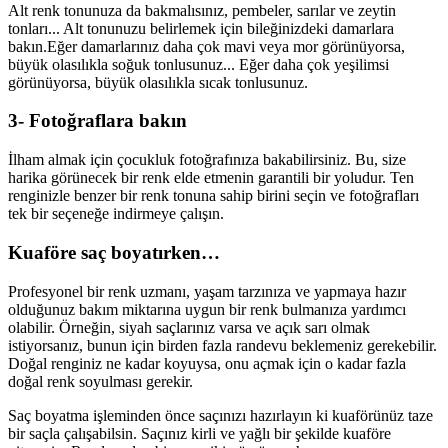
Alt renk tonunuza da bakmalısınız, pembeler, sarılar ve zeytin
tonları... Alt tonunuzu belirlemek için bileğinizdeki damarlara
bakın.Eğer damarlarınız daha çok mavi veya mor görünüyorsa,
büyük olasılıkla soğuk tonlusunuz... Eğer daha çok yeşilimsi
görünüyorsa, büyük olasılıkla sıcak tonlusunuz.
3- Fotoğraflara bakın
İlham almak için çocukluk fotoğrafınıza bakabilirsiniz. Bu, size
harika görünecek bir renk elde etmenin garantili bir yoludur. Ten
renginizle benzer bir renk tonuna sahip birini seçin ve fotoğrafları
tek bir seçeneğe indirmeye çalışın.
Kuaföre saç boyatırken…
Profesyonel bir renk uzmanı, yaşam tarzınıza ve yapmaya hazır
olduğunuz bakım miktarına uygun bir renk bulmanıza yardımcı
olabilir. Örneğin, siyah saçlarınız varsa ve açık sarı olmak
istiyorsanız, bunun için birden fazla randevu beklemeniz gerekebilir.
Doğal renginiz ne kadar koyuysa, onu açmak için o kadar fazla
doğal renk soyulması gerekir.
Saç boyatma işleminden önce saçınızı hazırlayın ki kuaförünüz taze
bir saçla çalışabilsin. Saçınız kirli ve yağlı bir şekilde kuaföre