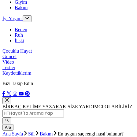
Giyim
Bakım
İyi Yaşam
Beden
Ruh
İlişki
Çocuklu Hayat
Güncel
Video
Testler
Kaydettiklerim
Bizi Takip Edin
BİRKAÇ KELİME YAZARAK SİZE YARDIMCI OLABİLİRİZ
Ara
Ana Sayfa
Stil
Bakım
En uygun saç rengi nasıl bulunur?