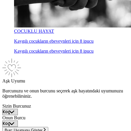
ÇOCUKLU HAYAT
Kaygılı çocukların ebeveynleri için 8 ipucu
Kaygılı çocukların ebeveynleri için 8 ipucu
Aşk Uyumu
Burcunuzu ve onun burcunu seçerek aşk hayatındaki uyumunuzu
öğrenebilirsiniz.
Sizin Burcunuz
Onun Burcu
Burç Uyumunu Göster