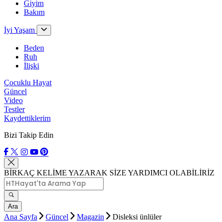
Giyim
Bakım
İyi Yaşam
Beden
Ruh
İlişki
Çocuklu Hayat
Güncel
Video
Testler
Kaydettiklerim
Bizi Takip Edin
BİRKAÇ KELİME YAZARAK SİZE YARDIMCI OLABİLİRİZ
Ara
Ana Sayfa
Güncel
Magazin
Disleksi ünlüler