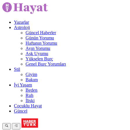
Yazarlar
Astroloji
Güncel Haberler
Günün Yorumu
Haftanın Yorumu
Ayın Yorumu
Aşk Uyumu
Yükselen Burç
Genel Burç Yorumları
Stil
Giyim
Bakım
İyi Yaşam
Beden
Ruh
İlişki
Çocuklu Hayat
Güncel