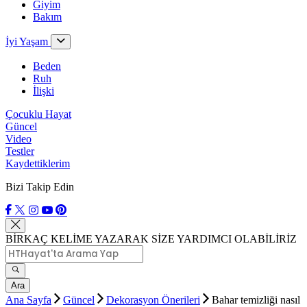
Giyim
Bakım
İyi Yaşam
Beden
Ruh
İlişki
Çocuklu Hayat
Güncel
Video
Testler
Kaydettiklerim
Bizi Takip Edin
BİRKAÇ KELİME YAZARAK SİZE YARDIMCI OLABİLİRİZ
Ara
Ana Sayfa
Güncel
Dekorasyon Önerileri
Bahar temizliği nasıl