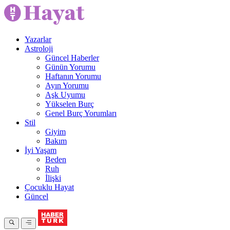
Yazarlar
Astroloji
Güncel Haberler
Günün Yorumu
Haftanın Yorumu
Ayın Yorumu
Aşk Uyumu
Yükselen Burç
Genel Burç Yorumları
Stil
Giyim
Bakım
İyi Yaşam
Beden
Ruh
İlişki
Çocuklu Hayat
Güncel