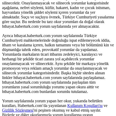
silinecektir. Onaylanmayacak ve silinecek yorumlar kategorisinde
aşağılama, nefret söylemi, küfür, hakaret, kadın ve çocuk istismarı,
hayvanlara yönelik şiddet söylemi içeren yorumlar da yer
almaktadır. Suçu ve suçluyu övmek, Türkiye Cumhuriyeti yasalarına
göre suçtur. Bu nedenle bu tarz okur yorumları da doğal olarak
hthayat.haberturk.com yorum sayfalarında yer almayacaktır.
Ayrıca hthayat.haberturk.com yorum sayfalarında Türkiye
Cumhuriyeti mahkemelerinde doğruluğu ispat edilemeyecek iddia,
itham ve karalama içeren, halkın tamamını veya bir bölümünü kin ve
düşmanlığa tahrik eden, provokatif yorumlar da yapılamaz.
Yorumlarda markaların ticari itibarını zedeleyici, karalayıcı ve
herhangi bir şekilde ticari zarara yol açabilecek yorumlar
onaylanmayacak ve silinecektir. Aynı şekilde bir markaya yönelik
promosyon veya reklam amaçlı yorumlar da onaylanmayacak ve
silinecek yorumlar kategorisindedir. Başka hiçbir siteden alınan
linkler hthayat.haberturk.com yorum sayfalarında paylaşılamaz.
hthayat.haberturk.com yorum sayfalarında paylaşılan tüm
yorumların yasal sorumluluğu yorumu yapan okura aittir ve
hthayat.haberturk.com bunlardan sorumlu tutulamaz.
Yorum sayfalarında yorum yapan her okur, yukarıda belirtilen
kuralları, Haberturk.com’da yayınlanan
Kullanım Koşulları'nı
ve
Gizlilik Sözleşmesi
'ni peşinen okumuş ve kabul etmiş sayılır.
Bizlerle ve diğer okurlarımızla yorum kurallarına uygun