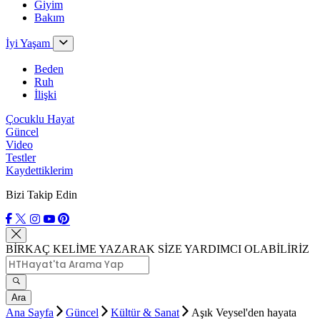
Giyim
Bakım
İyi Yaşam
Beden
Ruh
İlişki
Çocuklu Hayat
Güncel
Video
Testler
Kaydettiklerim
Bizi Takip Edin
BİRKAÇ KELİME YAZARAK SİZE YARDIMCI OLABİLİRİZ
Ara
Ana Sayfa
Güncel
Kültür & Sanat
Aşık Veysel'den hayata