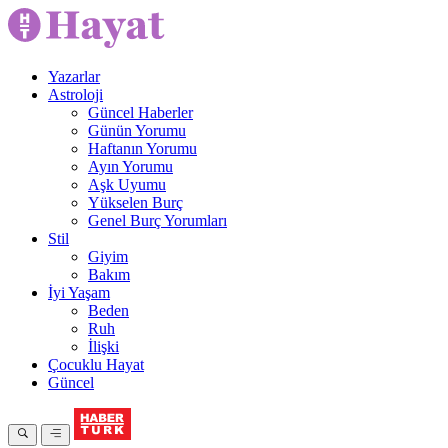
Yazarlar
Astroloji
Güncel Haberler
Günün Yorumu
Haftanın Yorumu
Ayın Yorumu
Aşk Uyumu
Yükselen Burç
Genel Burç Yorumları
Stil
Giyim
Bakım
İyi Yaşam
Beden
Ruh
İlişki
Çocuklu Hayat
Güncel