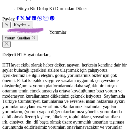
- Dünya Bir Dolap Ki Durmadan Döner
Paylaş:
Kaydet
Yorumlar
Yorum Kuralları
Değerli HTHayat okurları,
HTHayat ekibi olarak haber değeri taşıyan, herkesin kendine dair bir
şeyler bulacağı içerikleri sizlere ulaştırmak için çalışıyoruz.
İçeriklerimiz ile ilgili eleştiri, görüş, yorumlarınız bizler için çok
önemli. Fakat karşılıklı saygı ve yasalara uygunluk çerçevesinde
oluşturduğumuz yorum platformlarında daha sağlıklı bir tartışma
ortamını temin etmek amacıyla ortaya koyduğumuz bazı yorum ve
moderasyon kurallarımıza dikkatinizi çekmek istiyoruz. Sayfamızda
Türkiye Cumhuriyeti kanunlarına ve evrensel insan haklarına aykırı
yorumlar onaylanmaz ve silinir. Okurlarımız tarafından yapılan
yorumların, (yorum yapan diğer okurlarımıza yönelik yorumlar da
dahil olmak üzere) kişilere, ülkelere, topluluklara, sosyal sınıflara
ırk, cinsiyet, din, dil başta olmak üzere ayrımcılık unsurları taşıması
durumunda editörlerimiz yorumları onaylamayacaktır ve yorumlar