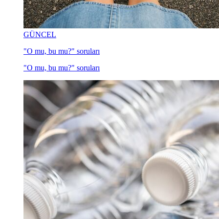
GÜNCEL
"O mu, bu mu?" soruları
"O mu, bu mu?" soruları