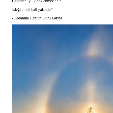
Cahilden iyilik beklenmez ahir
İşleği ameli hali yalandır"
- Aldanma Cahilin Kuru Lafına