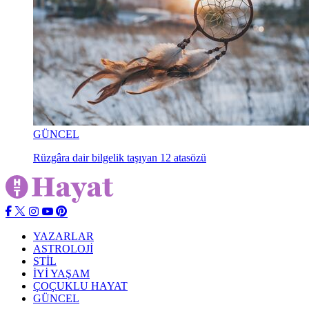
GÜNCEL
Rüzgâra dair bilgelik taşıyan 12 atasözü
YAZARLAR
ASTROLOJİ
STİL
İYİ YAŞAM
ÇOÇUKLU HAYAT
GÜNCEL