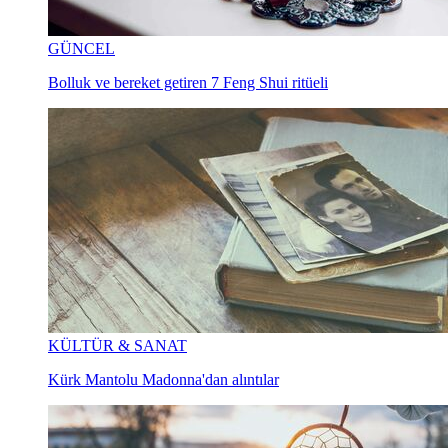
GÜNCEL
Bolluk ve bereket getiren 7 Feng Shui ritüeli
KÜLTÜR & SANAT
Kürk Mantolu Madonna'dan alıntılar