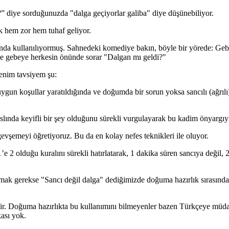
?” diye sorduğunuzda "dalga geçiyorlar galiba" diye düşünebiliyor.
k hem zor hem tuhaf geliyor.
nda kullanılıyormuş. Sahnedeki komediye bakın, böyle bir yörede: Gebe,
be gebeye herkesin önünde sorar "Dalgan mı geldi?"
enim tavsiyem şu:
ygun koşullar yaratıldığında ve doğumda bir sorun yoksa sancılı (ağrılı
lında keyifli bir şey olduğunu sürekli vurgulayarak bu kadim önyargıyı
gevşemeyi öğretiyoruz. Bu da en kolay nefes teknikleri ile oluyor.
’e 2 olduğu kuralını sürekli hatırlatarak, 1 dakika süren sancıya değil, 
nmak gerekse "Sancı değil dalga" dediğimizde doğuma hazırlık sırasınd
edir. Doğuma hazırlıkta bu kullanımını bilmeyenler bazen Türkçeye müd
kası yok.