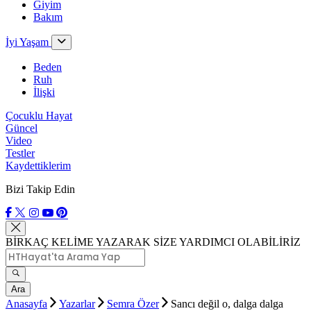
Giyim
Bakım
İyi Yaşam
Beden
Ruh
İlişki
Çocuklu Hayat
Güncel
Video
Testler
Kaydettiklerim
Bizi Takip Edin
BİRKAÇ KELİME YAZARAK SİZE YARDIMCI OLABİLİRİZ
Ara
Anasayfa
Yazarlar
Semra Özer
Sancı değil o, dalga dalga