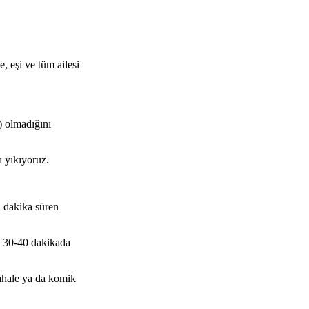
 eşi ve tüm ailesi
) olmadığını
 yıkıyoruz.
2 dakika süren
a 30-40 dakikada
ahale ya da komik