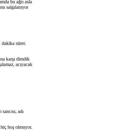
ğumda bu ağrı asla
nu salgılanıyor
1 dakika sürer.
ona karşı dimdik
şılamaz, acıyacak
 sancısı, adı
 hiç hoş olmuyor.