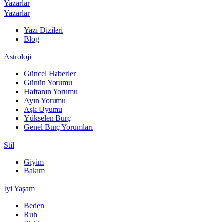
Yazarlar
Yazarlar
Yazı Dizileri
Blog
Astroloji
Güncel Haberler
Günün Yorumu
Haftanın Yorumu
Ayın Yorumu
Aşk Uyumu
Yükselen Burç
Genel Burç Yorumları
Stil
Giyim
Bakım
İyi Yaşam
Beden
Ruh