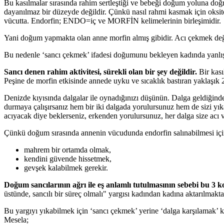
Bu kasılmalar sırasında rahim sertleştiği ve bebeği doğum yoluna doğru
dayanılmaz bir düzeyde değildir. Çünkü nasıl rahmi kasmak için oksi
vücutta. Endorfin; ENDO=iç ve MORFİN kelimelerinin birleşimidir.
Yani doğum yapmakta olan anne morfin almış gibidir. Acı çekmek değil
Bu nedenle ‘sancı çekmek’ ifadesi doğumunu bekleyen kadında yanlış 
Sancı denen rahim aktivitesi, sürekli olan bir şey değildir.
Bir kası
Peşine de morfin etkisinde annede uyku ve sıcaklık bastıran yaklaşık 2
Denizde kıyısında dalgalar ile oynadığınızı düşünün. Dalga geldiğinde 
durmaya çalışırsanız hem bir iki dalgada yorulursunuz hem de sizi yı
acıyacak diye beklerseniz, erkenden yorulursunuz, her dalga size acı 
Çünkü doğum sırasında annenin vücudunda endorfin salınabilmesi içi
mahrem bir ortamda olmak,
kendini güvende hissetmek,
gevşek kalabilmek gerekir.
Doğum sancılarının ağrı ile eş anlamlı tutulmasının sebebi bu 
üstünde, sancılı bir süreç olmalı" yargısı kadından kadına aktarılmakt
Bu yargıyı yıkabilmek için ‘sancı çekmek’ yerine ‘dalga karşılamak’ k
Mesela;