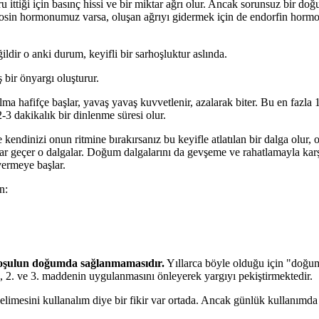
 ittiği için basınç hissi ve bir miktar ağrı olur. Ancak sorunsuz bir do
tosin hormonumuz varsa, oluşan ağrıyı gidermek için de endorfin hormo
dir o anki durum, keyifli bir sarhoşluktur aslında.
bir önyargı oluşturur.
lma hafifçe başlar, yavaş yavaş kuvvetlenir, azalarak biter. Bu en fazla 
-3 dakikalık bir dinlenme süresi olur.
kendinizi onun ritmine bırakırsanız bu keyifle atlatılan bir dalga olur, 
kar geçer o dalgalar. Doğum dalgalarını da gevşeme ve rahatlamayla kar
vermeye başlar.
n:
3 koşulun doğumda sağlanmamasıdır.
Yıllarca böyle olduğu için "doğum
a, 2. ve 3. maddenin uygulanmasını önleyerek yargıyı pekiştirmektedir.
elimesini kullanalım diye bir fikir var ortada. Ancak günlük kullanımda