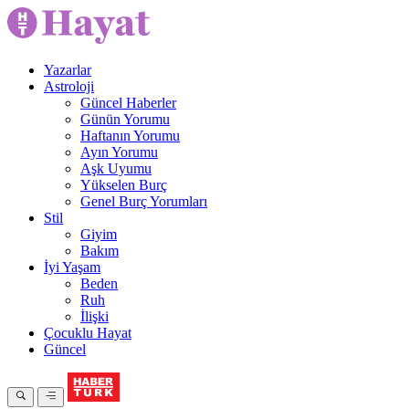
Yazarlar
Astroloji
Güncel Haberler
Günün Yorumu
Haftanın Yorumu
Ayın Yorumu
Aşk Uyumu
Yükselen Burç
Genel Burç Yorumları
Stil
Giyim
Bakım
İyi Yaşam
Beden
Ruh
İlişki
Çocuklu Hayat
Güncel