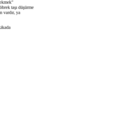
çekmek"
böbrek taşı düşürme
n vardır, ya
kikada