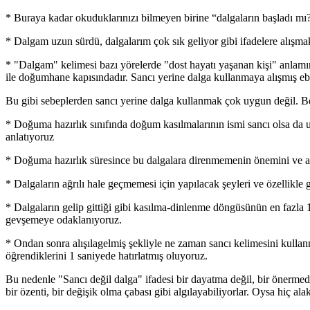
* Buraya kadar okuduklarınızı bilmeyen birine “dalgaların başladı mı
* Dalgam uzun sürdü, dalgalarım çok sık geliyor gibi ifadelere alışma
* "Dalgam" kelimesi bazı yörelerde "dost hayatı yaşanan kişi" anlamı
ile doğumhane kapısındadır. Sancı yerine dalga kullanmaya alışmış e
Bu gibi sebeplerden sancı yerine dalga kullanmak çok uygun değil. B
* Doğuma hazırlık sınıfında doğum kasılmalarının ismi sancı olsa da u
anlatıyoruz
* Doğuma hazırlık süresince bu dalgalara direnmemenin önemini ve as
* Dalgaların ağrılı hale geçmemesi için yapılacak şeyleri ve özellikle 
* Dalgaların gelip gittiği gibi kasılma-dinlenme döngüsünün en fazla 1
gevşemeye odaklanıyoruz.
* Ondan sonra alışılagelmiş şekliyle ne zaman sancı kelimesini kulla
öğrendiklerini 1 saniyede hatırlatmış oluyoruz.
Bu nedenle "Sancı değil dalga" ifadesi bir dayatma değil, bir önerm
bir özenti, bir değişik olma çabası gibi algılayabiliyorlar. Oysa hiç ala