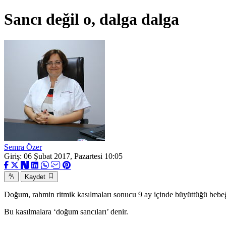
Sancı değil o, dalga dalga
Semra Özer
Giriş: 06 Şubat 2017, Pazartesi 10:05
Kaydet
Doğum, rahmin ritmik kasılmaları sonucu 9 ay içinde büyüttüğü bebeği 
Bu kasılmalara ‘doğum sancıları’ denir.