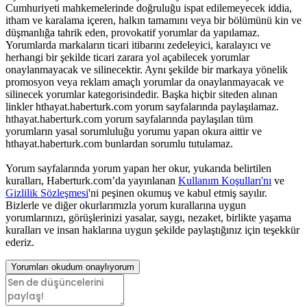
Cumhuriyeti mahkemelerinde doğruluğu ispat edilemeyecek iddia,
itham ve karalama içeren, halkın tamamını veya bir bölümünü kin ve
düşmanlığa tahrik eden, provokatif yorumlar da yapılamaz.
Yorumlarda markaların ticari itibarını zedeleyici, karalayıcı ve
herhangi bir şekilde ticari zarara yol açabilecek yorumlar
onaylanmayacak ve silinecektir. Aynı şekilde bir markaya yönelik
promosyon veya reklam amaçlı yorumlar da onaylanmayacak ve
silinecek yorumlar kategorisindedir. Başka hiçbir siteden alınan
linkler hthayat.haberturk.com yorum sayfalarında paylaşılamaz.
hthayat.haberturk.com yorum sayfalarında paylaşılan tüm
yorumların yasal sorumluluğu yorumu yapan okura aittir ve
hthayat.haberturk.com bunlardan sorumlu tutulamaz.
Yorum sayfalarında yorum yapan her okur, yukarıda belirtilen
kuralları, Haberturk.com’da yayınlanan
Kullanım Koşulları'nı
ve
Gizlilik Sözleşmesi
'ni peşinen okumuş ve kabul etmiş sayılır.
Bizlerle ve diğer okurlarımızla yorum kurallarına uygun
yorumlarınızı, görüşlerinizi yasalar, saygı, nezaket, birlikte yaşama
kuralları ve insan haklarına uygun şekilde paylaştığınız için teşekkür
ederiz.
Yorumları okudum onaylıyorum