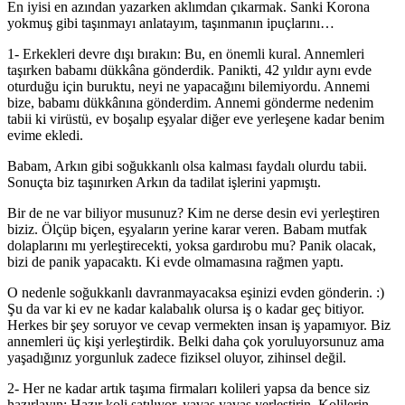
En iyisi en azından yazarken aklımdan çıkarmak. Sanki Korona
yokmuş gibi taşınmayı anlatayım, taşınmanın ipuçlarını…
1- Erkekleri devre dışı bırakın: Bu, en önemli kural. Annemleri
taşırken babamı dükkâna gönderdik. Panikti, 42 yıldır aynı evde
oturduğu için buruktu, neyi ne yapacağını bilemiyordu. Annemi
bize, babamı dükkânına gönderdim. Annemi gönderme nedenim
tabii ki virüstü, ev boşalıp eşyalar diğer eve yerleşene kadar benim
evime ekledi.
Babam, Arkın gibi soğukkanlı olsa kalması faydalı olurdu tabii.
Sonuçta biz taşınırken Arkın da tadilat işlerini yapmıştı.
Bir de ne var biliyor musunuz? Kim ne derse desin evi yerleştiren
biziz. Ölçüp biçen, eşyaların yerine karar veren. Babam mutfak
dolaplarını mı yerleştirecekti, yoksa gardırobu mu? Panik olacak,
bizi de panik yapacaktı. Ki evde olmamasına rağmen yaptı.
O nedenle soğukkanlı davranmayacaksa eşinizi evden gönderin. :)
Şu da var ki ev ne kadar kalabalık olursa iş o kadar geç bitiyor.
Herkes bir şey soruyor ve cevap vermekten insan iş yapamıyor. Biz
annemleri üç kişi yerleştirdik. Belki daha çok yoruluyorsunuz ama
yaşadığınız yorgunluk zadece fiziksel oluyor, zihinsel değil.
2- Her ne kadar artık taşıma firmaları kolileri yapsa da bence siz
hazırlayın: Hazır koli satılıyor, yavaş yavaş yerleştirin. Kolilerin