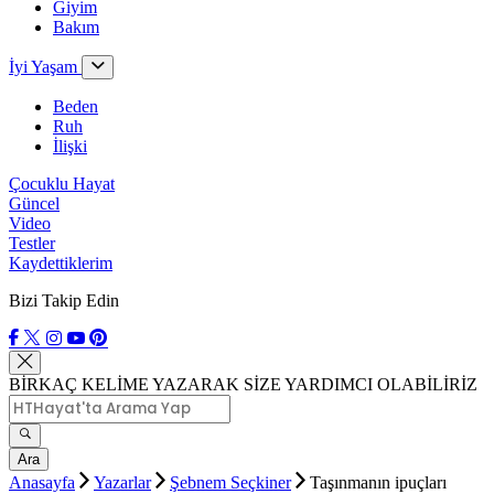
Giyim
Bakım
İyi Yaşam
Beden
Ruh
İlişki
Çocuklu Hayat
Güncel
Video
Testler
Kaydettiklerim
Bizi Takip Edin
BİRKAÇ KELİME YAZARAK SİZE YARDIMCI OLABİLİRİZ
Ara
Anasayfa
Yazarlar
Şebnem Seçkiner
Taşınmanın ipuçları