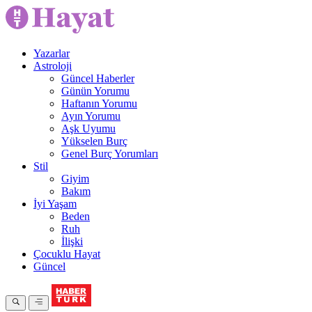
Yazarlar
Astroloji
Güncel Haberler
Günün Yorumu
Haftanın Yorumu
Ayın Yorumu
Aşk Uyumu
Yükselen Burç
Genel Burç Yorumları
Stil
Giyim
Bakım
İyi Yaşam
Beden
Ruh
İlişki
Çocuklu Hayat
Güncel