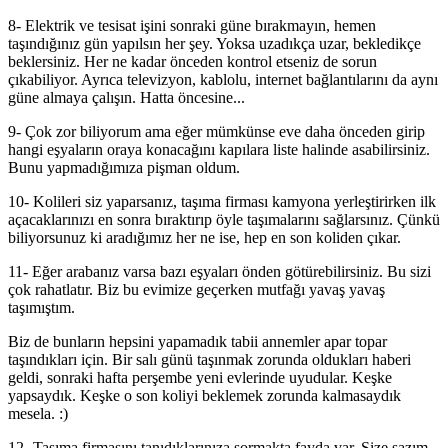
8- Elektrik ve tesisat işini sonraki güne bırakmayın, hemen
taşındığınız gün yapılsın her şey. Yoksa uzadıkça uzar, bekledikçe
beklersiniz. Her ne kadar önceden kontrol etseniz de sorun
çıkabiliyor. Ayrıca televizyon, kablolu, internet bağlantılarını da aynı
güne almaya çalışın. Hatta öncesine...
9- Çok zor biliyorum ama eğer mümkünse eve daha önceden girip
hangi eşyaların oraya konacağını kapılara liste halinde asabilirsiniz.
Bunu yapmadığımıza pişman oldum.
10- Kolileri siz yaparsanız, taşıma firması kamyona yerleştirirken ilk
açacaklarınızı en sonra bıraktırıp öyle taşımalarını sağlarsınız. Çünkü
biliyorsunuz ki aradığımız her ne ise, hep en son koliden çıkar.
11- Eğer arabanız varsa bazı eşyaları önden götürebilirsiniz. Bu sizi
çok rahatlatır. Biz bu evimize geçerken mutfağı yavaş yavaş
taşımıştım.
Biz de bunların hepsini yapamadık tabii annemler apar topar
taşındıkları için. Bir salı günü taşınmak zorunda oldukları haberi
geldi, sonraki hafta perşembe yeni evlerinde uyudular. Keşke
yapsaydık. Keşke o son koliyi beklemek zorunda kalmasaydık
mesela. :)
12- Taşıma firmasını tanıdıklarınıza sormakta fayda var. Size şazım