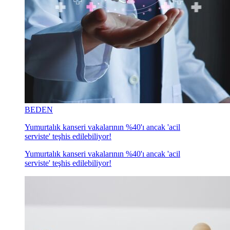
BEDEN
Yumurtalık kanseri vakalarının %40'ı ancak 'acil
serviste' teşhis edilebiliyor!
Yumurtalık kanseri vakalarının %40'ı ancak 'acil
serviste' teşhis edilebiliyor!