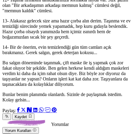
olan "Bir arkadaşımın arkadaşı memnun kalmış" cümlesi değil,
"memnun kaldık" cümlesi.
13- Alakasız gelecek size ama hazır çorba alın derim. Taşınma ve ev
temizliği sürecinde yemek yapamadık, hep kuru gıdayla beslendik.
Hazır çorba olsaydı yanımızda hem içimiz ısınırdı hem de
boğazımızdan sıcak bir şey geçerdi.
14- Bir de önerim, evin temizlendiği gün tüm camları açık
bırakmanız. Gerek salgın, gerek deterjan kokusu...
Bu salgın döneminde taşınmak, çift maske ile iş yapmak çok zor
fakat oluyor bir şekilde. Ben gelen herkese kendi aldığım maskeleri
verdim ki daha da içim rahat olsun diye. Biz böyle zor diyoruz da
taşıyanlar ne yapsın? Onların işleri kat kat daha zor. Taşıyanlara da
taşınacaklara da kolaylıklar diliyorum.
Bunlar benim planımda olanlardı. Sizinle de paylaşmak istedim.
Kolay gelsin...
Paylaş:
Kaydet
Yorumlar
Yorum Kuralları