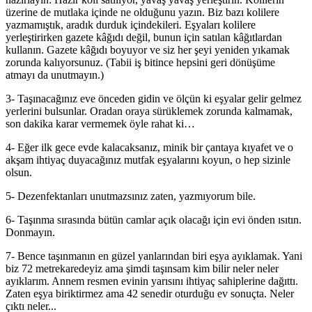
üzerine de mutlaka içinde ne olduğunu yazın. Biz bazı kolilere
yazmamıştık, aradık durduk içindekileri. Eşyaları kolilere
yerleştirirken gazete kâğıdı değil, bunun için satılan kâğıtlardan
kullanın. Gazete kâğıdı boyuyor ve siz her şeyi yeniden yıkamak
zorunda kalıyorsunuz. (Tabii iş bitince hepsini geri dönüşüme
atmayı da unutmayın.)
3- Taşınacağınız eve önceden gidin ve ölçün ki eşyalar gelir gelmez
yerlerini bulsunlar. Oradan oraya sürüklemek zorunda kalmamak,
son dakika karar vermemek öyle rahat ki…
4- Eğer ilk gece evde kalacaksanız, minik bir çantaya kıyafet ve o
akşam ihtiyaç duyacağınız mutfak eşyalarını koyun, o hep sizinle
olsun.
5- Dezenfektanları unutmazsınız zaten, yazmıyorum bile.
6- Taşınma sırasında bütün camlar açık olacağı için evi önden ısıtın.
Donmayın.
7- Bence taşınmanın en güzel yanlarından biri eşya ayıklamak. Yani
biz 72 metrekaredeyiz ama şimdi taşınsam kim bilir neler neler
ayıklarım. Annem resmen evinin yarısını ihtiyaç sahiplerine dağıttı.
Zaten eşya biriktirmez ama 42 senedir oturduğu ev sonuçta. Neler
çıktı neler...