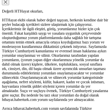
Değerli HTHayat okurları,
HTHayat ekibi olarak haber değeri taşıyan, herkesin kendine dair bir
şeyler bulacağı içerikleri sizlere ulaştırmak için çalışıyoruz.
İçeriklerimiz ile ilgili eleştiri, görüş, yorumlarınız bizler için çok
önemli. Fakat karşılıklı saygı ve yasalara uygunluk çerçevesinde
oluşturduğumuz yorum platformlarında daha sağlıklı bir tartışma
ortamını temin etmek amacıyla ortaya koyduğumuz bazı yorum ve
moderasyon kurallarımıza dikkatinizi çekmek istiyoruz. Sayfamızda
Türkiye Cumhuriyeti kanunlarına ve evrensel insan haklarına aykırı
yorumlar onaylanmaz ve silinir. Okurlarımız tarafından yapılan
yorumların, (yorum yapan diğer okurlarımıza yönelik yorumlar da
dahil olmak üzere) kişilere, ülkelere, topluluklara, sosyal sınıflara
ırk, cinsiyet, din, dil başta olmak üzere ayrımcılık unsurları taşıması
durumunda editörlerimiz yorumları onaylamayacaktır ve yorumlar
silinecektir. Onaylanmayacak ve silinecek yorumlar kategorisinde
aşağılama, nefret söylemi, küfür, hakaret, kadın ve çocuk istismarı,
hayvanlara yönelik şiddet söylemi içeren yorumlar da yer
almaktadır. Suçu ve suçluyu övmek, Türkiye Cumhuriyeti yasalarına
göre suçtur. Bu nedenle bu tarz okur yorumları da doğal olarak
hthayat.haberturk.com yorum sayfalarında yer almayacaktır.
Ayrıca hthayat.haberturk.com yorum sayfalarında Türkiye