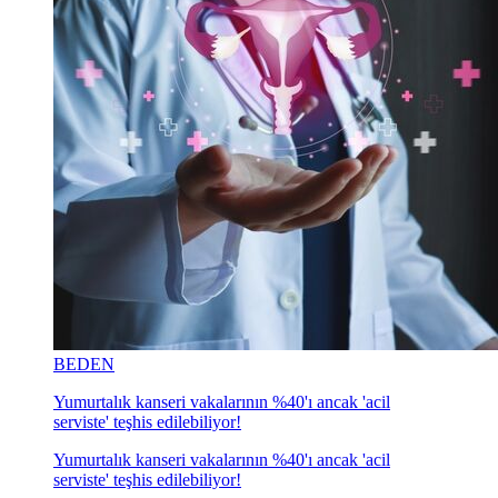
BEDEN
Yumurtalık kanseri vakalarının %40'ı ancak 'acil
serviste' teşhis edilebiliyor!
Yumurtalık kanseri vakalarının %40'ı ancak 'acil
serviste' teşhis edilebiliyor!