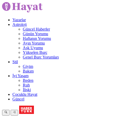
Yazarlar
Astroloji
Güncel Haberler
Günün Yorumu
Haftanın Yorumu
Ayın Yorumu
Aşk Uyumu
Yükselen Burç
Genel Burç Yorumları
Stil
Giyim
Bakım
İyi Yaşam
Beden
Ruh
İlişki
Çocuklu Hayat
Güncel