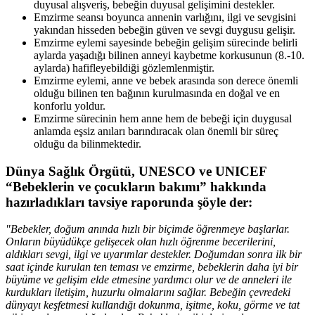
duyusal alışveriş, bebeğin duyusal gelişimini destekler.
Emzirme seansı boyunca annenin varlığını, ilgi ve sevgisini
yakından hisseden bebeğin güven ve sevgi duygusu gelişir.
Emzirme eylemi sayesinde bebeğin gelişim sürecinde belirli
aylarda yaşadığı bilinen anneyi kaybetme korkusunun (8.-10.
aylarda) hafifleyebildiği gözlemlenmiştir.
Emzirme eylemi, anne ve bebek arasında son derece önemli
olduğu bilinen ten bağının kurulmasında en doğal ve en
konforlu yoldur.
Emzirme sürecinin hem anne hem de bebeği için duygusal
anlamda eşsiz anıları barındıracak olan önemli bir süreç
olduğu da bilinmektedir.
Dünya Sağlık Örgütü, UNESCO ve UNICEF
“Bebeklerin ve çocukların bakımı” hakkında
hazırladıkları tavsiye raporunda şöyle der:
"Bebekler, doğum anında hızlı bir biçimde öğrenmeye başlarlar.
Onların büyüdükçe gelişecek olan hızlı öğrenme becerilerini,
aldıkları sevgi, ilgi ve uyarımlar destekler. Doğumdan sonra ilk bir
saat içinde kurulan ten teması ve emzirme, bebeklerin daha iyi bir
büyüme ve gelişim elde etmesine yardımcı olur ve de anneleri ile
kurdukları iletişim, huzurlu olmalarını sağlar. Bebeğin çevredeki
dünyayı keşfetmesi kullandığı dokunma, işitme, koku, görme ve tat