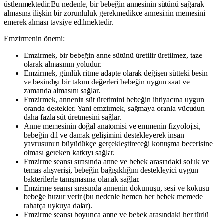
üstlenmektedir.Bu nedenle, bir bebeğin annesinin sütünü sağarak
almasına ilişkin bir zorunluluk gerekmedikçe annesinin memesini
emerek alması tavsiye edilmektedir.
Emzirmenin önemi:
Emzirmek, bir bebeğin anne sütünü üretilir üretilmez, taze
olarak almasının yoludur.
Emzirmek, günlük ritme adapte olarak değişen sütteki besin
ve besindışı bir takım değerleri bebeğin uygun saat ve
zamanda almasını sağlar.
Emzirmek, annenin süt üretimini bebeğin ihtiyacına uygun
oranda destekler. Yani emzirmek, sağmaya oranla vücudun
daha fazla süt üretmesini sağlar.
Anne memesinin doğal anatomisi ve emmenin fizyolojisi,
bebeğin dil ve damak gelişimini destekleyerek insan
yavrusunun büyüdükçe gerçekleştireceği konuşma becerisine
olması gereken katkıyı sağlar.
Emzirme seansı sırasında anne ve bebek arasındaki soluk ve
temas alışverişi, bebeğin bağışıklığını destekleyici uygun
bakterilerle tanışmasına olanak sağlar.
Emzirme seansı sırasında annenin dokunuşu, sesi ve kokusu
bebeğe huzur verir (bu nedenle hemen her bebek memede
rahatça uykuya dalar).
Emzirme seansı boyunca anne ve bebek arasındaki her türlü