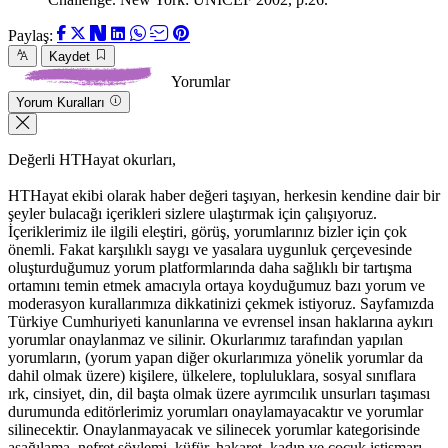
Paylaş:
Kaydet
Yorumlar
Yorum Kuralları
Değerli HTHayat okurları,
HTHayat ekibi olarak haber değeri taşıyan, herkesin kendine dair bir
şeyler bulacağı içerikleri sizlere ulaştırmak için çalışıyoruz.
İçeriklerimiz ile ilgili eleştiri, görüş, yorumlarınız bizler için çok
önemli. Fakat karşılıklı saygı ve yasalara uygunluk çerçevesinde
oluşturduğumuz yorum platformlarında daha sağlıklı bir tartışma
ortamını temin etmek amacıyla ortaya koyduğumuz bazı yorum ve
moderasyon kurallarımıza dikkatinizi çekmek istiyoruz. Sayfamızda
Türkiye Cumhuriyeti kanunlarına ve evrensel insan haklarına aykırı
yorumlar onaylanmaz ve silinir. Okurlarımız tarafından yapılan
yorumların, (yorum yapan diğer okurlarımıza yönelik yorumlar da
dahil olmak üzere) kişilere, ülkelere, topluluklara, sosyal sınıflara
ırk, cinsiyet, din, dil başta olmak üzere ayrımcılık unsurları taşıması
durumunda editörlerimiz yorumları onaylamayacaktır ve yorumlar
silinecektir. Onaylanmayacak ve silinecek yorumlar kategorisinde
aşağılama, nefret söylemi, küfür, hakaret, kadın ve çocuk istismarı,