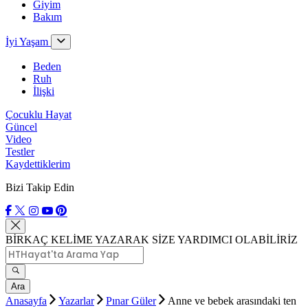
Giyim
Bakım
İyi Yaşam
Beden
Ruh
İlişki
Çocuklu Hayat
Güncel
Video
Testler
Kaydettiklerim
Bizi Takip Edin
BİRKAÇ KELİME YAZARAK SİZE YARDIMCI OLABİLİRİZ
Ara
Anasayfa
Yazarlar
Pınar Güler
Anne ve bebek arasındaki ten