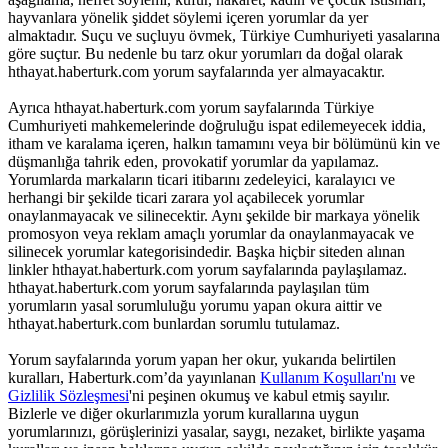
hayvanlara yönelik şiddet söylemi içeren yorumlar da yer
almaktadır. Suçu ve suçluyu övmek, Türkiye Cumhuriyeti yasalarına
göre suçtur. Bu nedenle bu tarz okur yorumları da doğal olarak
hthayat.haberturk.com yorum sayfalarında yer almayacaktır.
Ayrıca hthayat.haberturk.com yorum sayfalarında Türkiye
Cumhuriyeti mahkemelerinde doğruluğu ispat edilemeyecek iddia,
itham ve karalama içeren, halkın tamamını veya bir bölümünü kin ve
düşmanlığa tahrik eden, provokatif yorumlar da yapılamaz.
Yorumlarda markaların ticari itibarını zedeleyici, karalayıcı ve
herhangi bir şekilde ticari zarara yol açabilecek yorumlar
onaylanmayacak ve silinecektir. Aynı şekilde bir markaya yönelik
promosyon veya reklam amaçlı yorumlar da onaylanmayacak ve
silinecek yorumlar kategorisindedir. Başka hiçbir siteden alınan
linkler hthayat.haberturk.com yorum sayfalarında paylaşılamaz.
hthayat.haberturk.com yorum sayfalarında paylaşılan tüm
yorumların yasal sorumluluğu yorumu yapan okura aittir ve
hthayat.haberturk.com bunlardan sorumlu tutulamaz.
Yorum sayfalarında yorum yapan her okur, yukarıda belirtilen
kuralları, Haberturk.com’da yayınlanan
Kullanım Koşulları'nı
ve
Gizlilik Sözleşmesi
'ni peşinen okumuş ve kabul etmiş sayılır.
Bizlerle ve diğer okurlarımızla yorum kurallarına uygun
yorumlarınızı, görüşlerinizi yasalar, saygı, nezaket, birlikte yaşama