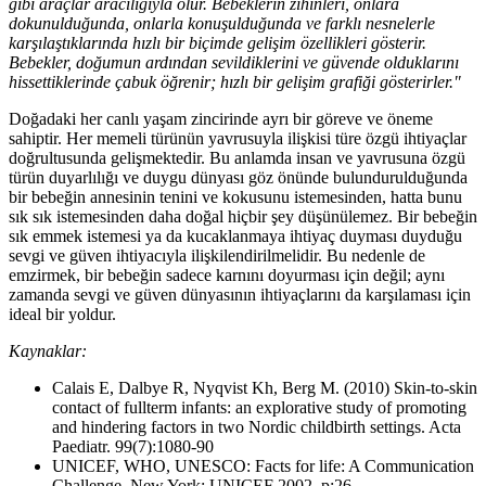
gibi araçlar aracılığıyla olur. Bebeklerin zihinleri, onlara
dokunulduğunda, onlarla konuşulduğunda ve farklı nesnelerle
karşılaştıklarında hızlı bir biçimde gelişim özellikleri gösterir.
Bebekler, doğumun ardından sevildiklerini ve güvende olduklarını
hissettiklerinde çabuk öğrenir; hızlı bir gelişim grafiği gösterirler."
Doğadaki her canlı yaşam zincirinde ayrı bir göreve ve öneme
sahiptir. Her memeli türünün yavrusuyla ilişkisi türe özgü ihtiyaçlar
doğrultusunda gelişmektedir. Bu anlamda insan ve yavrusuna özgü
türün duyarlılığı ve duygu dünyası göz önünde bulundurulduğunda
bir bebeğin annesinin tenini ve kokusunu istemesinden, hatta bunu
sık sık istemesinden daha doğal hiçbir şey düşünülemez. Bir bebeğin
sık emmek istemesi ya da kucaklanmaya ihtiyaç duyması duyduğu
sevgi ve güven ihtiyacıyla ilişkilendirilmelidir. Bu nedenle de
emzirmek, bir bebeğin sadece karnını doyurması için değil; aynı
zamanda sevgi ve güven dünyasının ihtiyaçlarını da karşılaması için
ideal bir yoldur.
Kaynaklar:
Calais E, Dalbye R, Nyqvist Kh, Berg M. (2010) Skin-to-skin
contact of fullterm infants: an explorative study of promoting
and hindering factors in two Nordic childbirth settings. Acta
Paediatr. 99(7):1080-90
UNICEF, WHO, UNESCO: Facts for life: A Communication
Challenge. New York: UNICEF 2002, p:26.