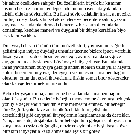
bir takım özelliklere sahiptir. Bu özelliklerin büyük bir kısmının
insanın besin zincirinin en tepesinde bulunmasıyla da yakından
ilişkili olduğu söylenebilir. Bu ilişki şöyle açılabilir; insan, ayırt edici
bir biçimde yüksek zihinsel aktivitelere ve becerilere sahip, yaşamı
duymada ve anlamlandırmada benzersiz bir takım duyumlarla
donatılmış, kendine manevi ve duygusal bir dünya kurabilen biyo-
psişik bir varlıktır.
Dolayısıyla insan türünün tüm bu özellikleri, yavrusunun sağlıklı
gelişimi için ihtiyaç duyduğu unsurlar üzerine bizlere ipucu verebilir.
İnsan yavrusu sadece besinlerden değil, aynı zamanda sevgi ve
duygulardan da beslenerek büyümeye ihtiyaç duyar. Bu anlamda
insan yavrusunun dünyaya geldiği andan itibaren uzun yıllar hayatta
kalma becerilerinin yavaş ilerleyişini ve annesine tamamen bağımlı
oluşunu, onun duygusal ihtiyaçlarına ilişkin somut birer göstergeler
olarak değerlendirmek mümkündür.
Bebekler yaşamlarına, annelerine her anlamda tamamen bağımlı
olarak başlarlar. Bu nedenle bebeğin meme emme davranışı pek çok
yönüyle değerlendirilmelidir. Anne memesini emmek, bir bebeğin
türe özgü fizyolojik ve anatomik özelliklerinin gelişimini
desteklediği gibi duygusal ihtiyaçlarının karşılanmasını da destekler.
Yani, anne sütü, doğal olarak bir bebeğin tüm gelişimsel ihtiyaçlarını
karşılamada eşsiz olduğu gibi, emzirme eylemi de başlı başına özel
birtakım ihtiyaçların karşılanmasında eşsiz bir görev