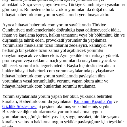
almaktadır. Suçu ve suçluyu övmek, Türkiye Cumhuriyeti yasalarına
göre suçtur. Bu nedenle bu tarz okur yorumları da doğal olarak
hthayat.haberturk.com yorum sayfalarında yer almayacaktır.
Ayrıca hthayat.haberturk.com yorum sayfalarında Türkiye
Cumhuriyeti mahkemelerinde doğruluğu ispat edilemeyecek iddia,
itham ve karalama içeren, halkın tamamını veya bir bölümünü kin ve
düşmanlığa tahrik eden, provokatif yorumlar da yapılamaz.
Yorumlarda markaların ticari itibarını zedeleyici, karalayıcı ve
herhangi bir şekilde ticari zarara yol açabilecek yorumlar
onaylanmayacak ve silinecektir. Aynı şekilde bir markaya yönelik
promosyon veya reklam amaçlı yorumlar da onaylanmayacak ve
silinecek yorumlar kategorisindedir. Başka hiçbir siteden alınan
linkler hthayat.haberturk.com yorum sayfalarında paylaşılamaz.
hthayat.haberturk.com yorum sayfalarında paylaşılan tüm
yorumların yasal sorumluluğu yorumu yapan okura aittir ve
hthayat.haberturk.com bunlardan sorumlu tutulamaz.
Yorum sayfalarında yorum yapan her okur, yukarıda belirtilen
kuralları, Haberturk.com’da yayınlanan
Kullanım Koşulları'nı
ve
Gizlilik Sözleşmesi
'ni peşinen okumuş ve kabul etmiş sayılır.
Bizlerle ve diğer okurlarımızla yorum kurallarına uygun
yorumlarınızı, görüşlerinizi yasalar, saygı, nezaket, birlikte yaşama
kuralları ve insan haklarına uygun şekilde paylaştığınız için teşekkür
ederiz.