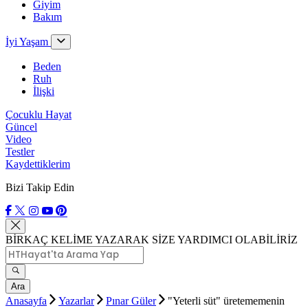
Giyim
Bakım
İyi Yaşam
Beden
Ruh
İlişki
Çocuklu Hayat
Güncel
Video
Testler
Kaydettiklerim
Bizi Takip Edin
BİRKAÇ KELİME YAZARAK SİZE YARDIMCI OLABİLİRİZ
Ara
Anasayfa
Yazarlar
Pınar Güler
"Yeterli süt" üretememenin