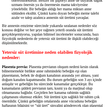
önerebilmektedir. Benzer bir şüpheyi anne de duyarak sağlık
uzmanı önersin ya da önermesin mama takviyesine
yönelebilir. Bir bebeğin aldığı her mama miktarı anne
sütünden eksiltir. Çünkü karnı doyan bebeğin meme talebi
azalır ve talep azalınca annenin süt üretimi yavaşlar.
Bir annenin emzirme sürecinde yukarıda sıralanan nedenler söz
konusu değilse ve her şeye rağmen yeterli oranda süt üretimi
gerçekleşemiyorsa, yapılan bilimsel incelemeler sonucunda, bazı
fizyolojik nedenlerin de yetersiz süt üretimi ile ilişkili olabileceği
düşünülmektedir.
Yetersiz süt üretimine neden olabilen fizyolojik
nedenler:
Plasenta previa:
Plasenta previanın oluşum nedeni kesin olarak
bilinememekle birlikte anne rahmindeki bebeğin eşi olan
plasentanın, bebek ile doğum kanalının arasında yer alması, yani
doğum kanalını kapatmasıdır. Bu durum gebeliğin son 3 ayı içinde
anlaşılır ve gebeliğin bu sürecinde kanamalar gerçekleşir. Bu
kanamaların şiddeti previanın tam, kısmi ya da marjinal olup
olmamasına bağlıdır. Geçirilen her kanama rahimin sağlıklı
çalışmasını olumsuz etkiler. Süt üretimi için sağlıklı bir rahim çok
önemlidir. Çünkü gebeliğin ortalarında anne vücuduna bebeğin
haftasının bilgisini ve “süt üret” sinyalini gönderecek olan plasental