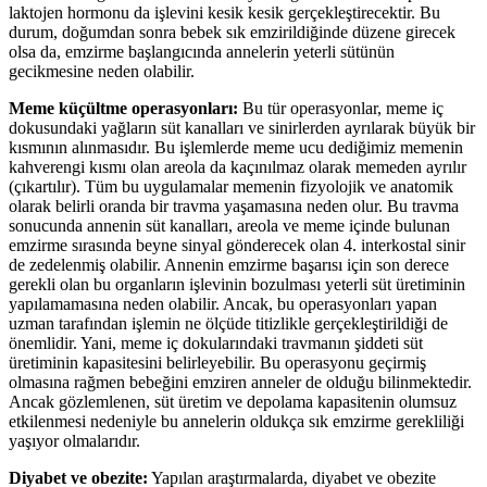
laktojen hormonu da işlevini kesik kesik gerçekleştirecektir. Bu
durum, doğumdan sonra bebek sık emzirildiğinde düzene girecek
olsa da, emzirme başlangıcında annelerin yeterli sütünün
gecikmesine neden olabilir.
Meme küçültme operasyonları:
Bu tür operasyonlar, meme iç
dokusundaki yağların süt kanalları ve sinirlerden ayrılarak büyük bir
kısmının alınmasıdır. Bu işlemlerde meme ucu dediğimiz memenin
kahverengi kısmı olan areola da kaçınılmaz olarak memeden ayrılır
(çıkartılır). Tüm bu uygulamalar memenin fizyolojik ve anatomik
olarak belirli oranda bir travma yaşamasına neden olur. Bu travma
sonucunda annenin süt kanalları, areola ve meme içinde bulunan
emzirme sırasında beyne sinyal gönderecek olan 4. interkostal sinir
de zedelenmiş olabilir. Annenin emzirme başarısı için son derece
gerekli olan bu organların işlevinin bozulması yeterli süt üretiminin
yapılamamasına neden olabilir. Ancak, bu operasyonları yapan
uzman tarafından işlemin ne ölçüde titizlikle gerçekleştirildiği de
önemlidir. Yani, meme iç dokularındaki travmanın şiddeti süt
üretiminin kapasitesini belirleyebilir. Bu operasyonu geçirmiş
olmasına rağmen bebeğini emziren anneler de olduğu bilinmektedir.
Ancak gözlemlenen, süt üretim ve depolama kapasitenin olumsuz
etkilenmesi nedeniyle bu annelerin oldukça sık emzirme gerekliliği
yaşıyor olmalarıdır.
Diyabet ve obezite:
Yapılan araştırmalarda, diyabet ve obezite