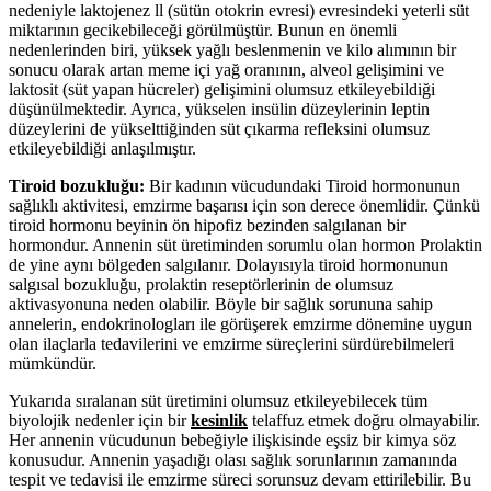
nedeniyle laktojenez ll (sütün otokrin evresi) evresindeki yeterli süt
miktarının gecikebileceği görülmüştür. Bunun en önemli
nedenlerinden biri, yüksek yağlı beslenmenin ve kilo alımının bir
sonucu olarak artan meme içi yağ oranının, alveol gelişimini ve
laktosit (süt yapan hücreler) gelişimini olumsuz etkileyebildiği
düşünülmektedir. Ayrıca, yükselen insülin düzeylerinin leptin
düzeylerini de yükselttiğinden süt çıkarma refleksini olumsuz
etkileyebildiği anlaşılmıştır.
Tiroid bozukluğu:
Bir kadının vücudundaki Tiroid hormonunun
sağlıklı aktivitesi, emzirme başarısı için son derece önemlidir. Çünkü
tiroid hormonu beyinin ön hipofiz bezinden salgılanan bir
hormondur. Annenin süt üretiminden sorumlu olan hormon Prolaktin
de yine aynı bölgeden salgılanır. Dolayısıyla tiroid hormonunun
salgısal bozukluğu, prolaktin reseptörlerinin de olumsuz
aktivasyonuna neden olabilir. Böyle bir sağlık sorununa sahip
annelerin, endokrinologları ile görüşerek emzirme dönemine uygun
olan ilaçlarla tedavilerini ve emzirme süreçlerini sürdürebilmeleri
mümkündür.
Yukarıda sıralanan süt üretimini olumsuz etkileyebilecek tüm
biyolojik nedenler için bir
kesinlik
telaffuz etmek doğru olmayabilir.
Her annenin vücudunun bebeğiyle ilişkisinde eşsiz bir kimya söz
konusudur. Annenin yaşadığı olası sağlık sorunlarının zamanında
tespit ve tedavisi ile emzirme süreci sorunsuz devam ettirilebilir. Bu