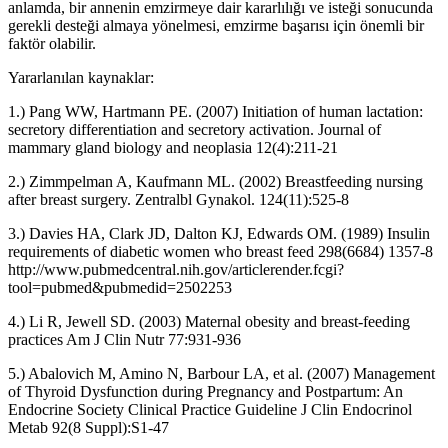
anlamda, bir annenin emzirmeye dair kararlılığı ve isteği sonucunda
gerekli desteği almaya yönelmesi, emzirme başarısı için önemli bir
faktör olabilir.
Yararlanılan kaynaklar:
1.) Pang WW, Hartmann PE. (2007) Initiation of human lactation:
secretory differentiation and secretory activation. Journal of
mammary gland biology and neoplasia 12(4):211-21
2.) Zimmpelman A, Kaufmann ML. (2002) Breastfeeding nursing
after breast surgery. Zentralbl Gynakol. 124(11):525-8
3.) Davies HA, Clark JD, Dalton KJ, Edwards OM. (1989) Insulin
requirements of diabetic women who breast feed 298(6684) 1357-8
http://www.pubmedcentral.nih.gov/articlerender.fcgi?
tool=pubmed&pubmedid=2502253
4.) Li R, Jewell SD. (2003) Maternal obesity and breast-feeding
practices Am J Clin Nutr 77:931-936
5.) Abalovich M, Amino N, Barbour LA, et al. (2007) Management
of Thyroid Dysfunction during Pregnancy and Postpartum: An
Endocrine Society Clinical Practice Guideline J Clin Endocrinol
Metab 92(8 Suppl):S1-47