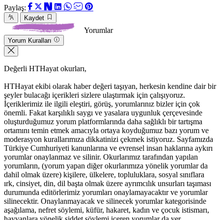
Paylaş:
Kaydet
Yorumlar
Yorum Kuralları
Değerli HTHayat okurları,
HTHayat ekibi olarak haber değeri taşıyan, herkesin kendine dair bir
şeyler bulacağı içerikleri sizlere ulaştırmak için çalışıyoruz.
İçeriklerimiz ile ilgili eleştiri, görüş, yorumlarınız bizler için çok
önemli. Fakat karşılıklı saygı ve yasalara uygunluk çerçevesinde
oluşturduğumuz yorum platformlarında daha sağlıklı bir tartışma
ortamını temin etmek amacıyla ortaya koyduğumuz bazı yorum ve
moderasyon kurallarımıza dikkatinizi çekmek istiyoruz. Sayfamızda
Türkiye Cumhuriyeti kanunlarına ve evrensel insan haklarına aykırı
yorumlar onaylanmaz ve silinir. Okurlarımız tarafından yapılan
yorumların, (yorum yapan diğer okurlarımıza yönelik yorumlar da
dahil olmak üzere) kişilere, ülkelere, topluluklara, sosyal sınıflara
ırk, cinsiyet, din, dil başta olmak üzere ayrımcılık unsurları taşıması
durumunda editörlerimiz yorumları onaylamayacaktır ve yorumlar
silinecektir. Onaylanmayacak ve silinecek yorumlar kategorisinde
aşağılama, nefret söylemi, küfür, hakaret, kadın ve çocuk istismarı,
hayvanlara yönelik şiddet söylemi içeren yorumlar da yer