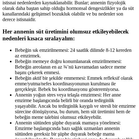
istisnai nedenlerden kaynaklanabilir. Bunlar; annenin fizyolojik
olarak daha baştan sahip olduğu hormonsal dengesizlikler ya da süt
kanallarındaki gelişimsel bozukluk olabilir ve bu nedenler son
derece istisnaidir.
Her annenin süt üretimini olumsuz etkileyebilecek
nedenleri kısaca sıralayalım:
Bebeğin sık emzirilmemesi: 24 saatlik dilimde 8-12 kereden
az emzirmek.
Bebeğin memeye doğru konumlanarak emzirilmemesi:
Bebeğin areolanın en az ¾’nü kavramadan sadece meme
başını çekerek emmesi.
Bebeğin aktif bir şekilde emmemesi: Emmek refleksif olarak
emme/yutma/nefes koordinasyonunun kurulması ile
gerçekleşir. Bebek bu koordinasyonu gösteremiyorsa.
Annenin yoğun stres veya telaşla emzirmesi: Her anne
emzirme başlangıcında belirli bir oranda tedirginlik
yaşayabilir. Ancak bu tedirginlik kaygılı ve stresli bir emzirme
sürecine dönüşüyorsa, bu durum, hem süt üretimini hem de
bebeğin meme talebini olumsuz etkileyebilir.
Annenin sütünden şüphe duyarak mamaya yönelmesi:
Emzirme başlangıcında bazı sağlık uzmanları annenin
sütünden gereksiz bir şüphe duyarak bebeğe mama