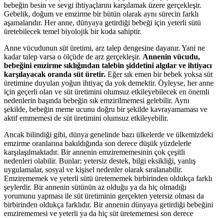
bebeğin besin ve sevgi ihtiyaçlarını karşılamak üzere gerçekleşir.
Gebelik, doğum ve emzirme bir bütün olarak aynı sürecin farklı
aşamalarıdır. Her anne, dünyaya getirdiği bebeği için yeterli sütü
üretebilecek temel biyolojik bir koda sahiptir.
Anne vücudunun süt üretimi, arz talep dengesine dayanır. Yani ne
kadar talep varsa o ölçüde de arz gerçekleşir.
Annenin vücudu,
bebeğini emzirme sıklığından talebin şiddetini algılar ve ihtiyacı
karşılayacak oranda süt üretir.
Eğer sık emen bir bebek yoksa süt
üretimine duyulan yoğun ihtiyaç da yok demektir. Öyleyse, her anne
için geçerli olan ve süt üretimini olumsuz etkileyebilecek en önemli
nedenlerin başında bebeğin sık emzirilmemesi gelebilir. Aynı
şekilde, bebeğin meme ucunu doğru bir şekilde kavrayamaması ve
aktif emmemesi de süt üretimini olumsuz etkileyebilir.
Ancak bilindiği gibi, dünya genelinde bazı ülkelerde ve ülkemizdeki
emzirme oranlarına bakıldığında son derece düşük yüzdelerle
karşılaşılmaktadır. Bir annenin emzirememesinin çok çeşitli
nedenleri olabilir. Bunlar; yetersiz destek, bilgi eksikliği, yanlış
uygulamalar, sosyal ve kişisel nedenler olarak sıralanabilir.
Emzirememek ve yeterli sütü üretememek birbirinden oldukça farklı
şeylerdir. Bir annenin sütünün az olduğu ya da hiç olmadığı
yorumunu yapması ile süt üretiminin gerçekten yetersiz olması da
birbirinden oldukça farklıdır. Bir annenin dünyaya getirdiği bebeğini
emzirememesi ve yeterli ya da hiç süt üretememesi son derece