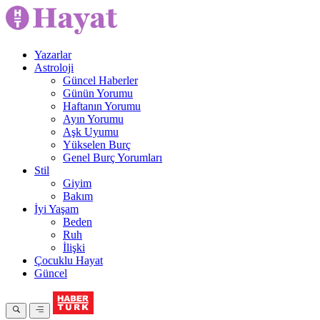
Yazarlar
Astroloji
Güncel Haberler
Günün Yorumu
Haftanın Yorumu
Ayın Yorumu
Aşk Uyumu
Yükselen Burç
Genel Burç Yorumları
Stil
Giyim
Bakım
İyi Yaşam
Beden
Ruh
İlişki
Çocuklu Hayat
Güncel