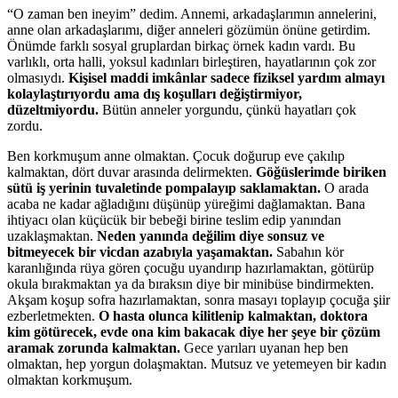
“O zaman ben ineyim” dedim. Annemi, arkadaşlarımın annelerini,
anne olan arkadaşlarımı, diğer anneleri gözümün önüne getirdim.
Önümde farklı sosyal gruplardan birkaç örnek kadın vardı. Bu
varlıklı, orta halli, yoksul kadınları birleştiren, hayatlarının çok zor
olmasıydı.
Kişisel maddi imkânlar sadece fiziksel yardım almayı
kolaylaştırıyordu ama dış koşulları değiştirmiyor,
düzeltmiyordu.
Bütün anneler yorgundu, çünkü hayatları çok
zordu.
Ben korkmuşum anne olmaktan. Çocuk doğurup eve çakılıp
kalmaktan, dört duvar arasında delirmekten.
Göğüslerimde biriken
sütü iş yerinin tuvaletinde pompalayıp saklamaktan.
O arada
acaba ne kadar ağladığını düşünüp yüreğimi dağlamaktan. Bana
ihtiyacı olan küçücük bir bebeği birine teslim edip yanından
uzaklaşmaktan.
Neden yanında değilim diye sonsuz ve
bitmeyecek bir vicdan azabıyla yaşamaktan.
Sabahın kör
karanlığında rüya gören çocuğu uyandırıp hazırlamaktan, götürüp
okula bırakmaktan ya da bıraksın diye bir minibüse bindirmekten.
Akşam koşup sofra hazırlamaktan, sonra masayı toplayıp çocuğa şiir
ezberletmekten.
O hasta olunca kilitlenip kalmaktan, doktora
kim götürecek, evde ona kim bakacak diye her şeye bir çözüm
aramak zorunda kalmaktan.
Gece yarıları uyanan hep ben
olmaktan, hep yorgun dolaşmaktan. Mutsuz ve yetemeyen bir kadın
olmaktan korkmuşum.