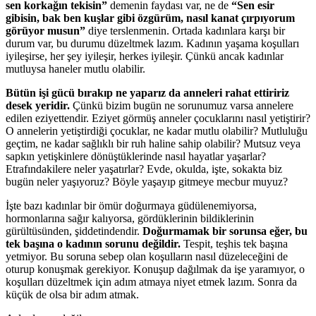
sen korkağın tekisin”
demenin faydası var, ne de
“Sen esir
gibisin, bak ben kuşlar gibi özgürüm, nasıl kanat çırpıyorum
görüyor musun”
diye terslenmenin. Ortada kadınlara karşı bir
durum var, bu durumu düzeltmek lazım. Kadının yaşama koşulları
iyileşirse, her şey iyileşir, herkes iyileşir. Çünkü ancak kadınlar
mutluysa haneler mutlu olabilir.
Bütün işi gücü bırakıp ne yaparız da anneleri rahat ettiririz
desek yeridir.
Çünkü bizim bugün ne sorunumuz varsa annelere
edilen eziyettendir. Eziyet görmüş anneler çocuklarını nasıl yetiştirir?
O annelerin yetiştirdiği çocuklar, ne kadar mutlu olabilir? Mutluluğu
geçtim, ne kadar sağlıklı bir ruh haline sahip olabilir? Mutsuz veya
sapkın yetişkinlere dönüştüklerinde nasıl hayatlar yaşarlar?
Etrafındakilere neler yaşatırlar? Evde, okulda, işte, sokakta biz
bugün neler yaşıyoruz? Böyle yaşayıp gitmeye mecbur muyuz?
İşte bazı kadınlar bir ömür doğurmaya güdülenemiyorsa,
hormonlarına sağır kalıyorsa, gördüklerinin bildiklerinin
gürültüsünden, şiddetindendir.
Doğurmamak bir sorunsa eğer, bu
tek başına o kadının sorunu değildir.
Tespit, teşhis tek başına
yetmiyor. Bu soruna sebep olan koşulların nasıl düzeleceğini de
oturup konuşmak gerekiyor. Konuşup dağılmak da işe yaramıyor, o
koşulları düzeltmek için adım atmaya niyet etmek lazım. Sonra da
küçük de olsa bir adım atmak.