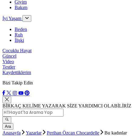
Giyim
Bakım
İyi Yaşam
Beden
Ruh
İlişki
Çocuklu Hayat
Güncel
Video
Testler
Kaydettiklerim
Bizi Takip Edin
BİRKAÇ KELİME YAZARAK SİZE YARDIMCI OLABİLİRİZ
Ara
Anasayfa
Yazarlar
Perihan Özcan Chocardelle
Bu kadınlar