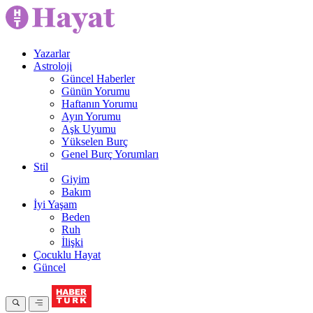
Yazarlar
Astroloji
Güncel Haberler
Günün Yorumu
Haftanın Yorumu
Ayın Yorumu
Aşk Uyumu
Yükselen Burç
Genel Burç Yorumları
Stil
Giyim
Bakım
İyi Yaşam
Beden
Ruh
İlişki
Çocuklu Hayat
Güncel