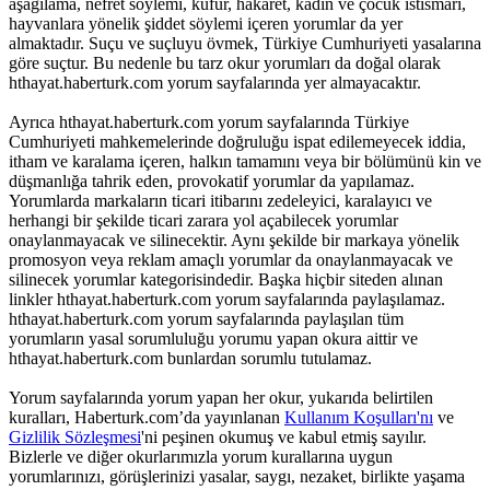
aşağılama, nefret söylemi, küfür, hakaret, kadın ve çocuk istismarı,
hayvanlara yönelik şiddet söylemi içeren yorumlar da yer
almaktadır. Suçu ve suçluyu övmek, Türkiye Cumhuriyeti yasalarına
göre suçtur. Bu nedenle bu tarz okur yorumları da doğal olarak
hthayat.haberturk.com yorum sayfalarında yer almayacaktır.
Ayrıca hthayat.haberturk.com yorum sayfalarında Türkiye
Cumhuriyeti mahkemelerinde doğruluğu ispat edilemeyecek iddia,
itham ve karalama içeren, halkın tamamını veya bir bölümünü kin ve
düşmanlığa tahrik eden, provokatif yorumlar da yapılamaz.
Yorumlarda markaların ticari itibarını zedeleyici, karalayıcı ve
herhangi bir şekilde ticari zarara yol açabilecek yorumlar
onaylanmayacak ve silinecektir. Aynı şekilde bir markaya yönelik
promosyon veya reklam amaçlı yorumlar da onaylanmayacak ve
silinecek yorumlar kategorisindedir. Başka hiçbir siteden alınan
linkler hthayat.haberturk.com yorum sayfalarında paylaşılamaz.
hthayat.haberturk.com yorum sayfalarında paylaşılan tüm
yorumların yasal sorumluluğu yorumu yapan okura aittir ve
hthayat.haberturk.com bunlardan sorumlu tutulamaz.
Yorum sayfalarında yorum yapan her okur, yukarıda belirtilen
kuralları, Haberturk.com’da yayınlanan
Kullanım Koşulları'nı
ve
Gizlilik Sözleşmesi
'ni peşinen okumuş ve kabul etmiş sayılır.
Bizlerle ve diğer okurlarımızla yorum kurallarına uygun
yorumlarınızı, görüşlerinizi yasalar, saygı, nezaket, birlikte yaşama