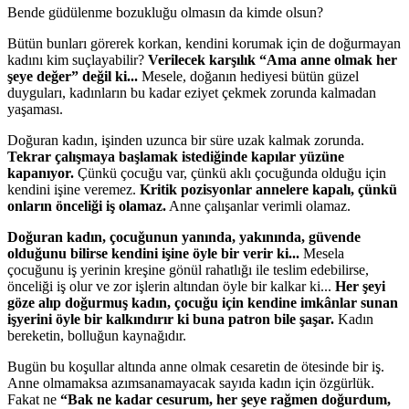
Bende güdülenme bozukluğu olmasın da kimde olsun?
Bütün bunları görerek korkan, kendini korumak için de doğurmayan
kadını kim suçlayabilir?
Verilecek karşılık “Ama anne olmak her
şeye değer” değil ki...
Mesele, doğanın hediyesi bütün güzel
duyguları, kadınların bu kadar eziyet çekmek zorunda kalmadan
yaşaması.
Doğuran kadın, işinden uzunca bir süre uzak kalmak zorunda.
Tekrar çalışmaya başlamak istediğinde kapılar yüzüne
kapanıyor.
Çünkü çocuğu var, çünkü aklı çocuğunda olduğu için
kendini işine veremez.
Kritik pozisyonlar annelere kapalı, çünkü
onların önceliği iş olamaz.
Anne çalışanlar verimli olamaz.
Doğuran kadın, çocuğunun yanında, yakınında, güvende
olduğunu bilirse kendini işine öyle bir verir ki...
Mesela
çocuğunu iş yerinin kreşine gönül rahatlığı ile teslim edebilirse,
önceliği iş olur ve zor işlerin altından öyle bir kalkar ki...
Her şeyi
göze alıp doğurmuş kadın, çocuğu için kendine imkânlar sunan
işyerini öyle bir kalkındırır ki buna patron bile şaşar.
Kadın
bereketin, bolluğun kaynağıdır.
Bugün bu koşullar altında anne olmak cesaretin de ötesinde bir iş.
Anne olmamaksa azımsanamayacak sayıda kadın için özgürlük.
Fakat ne
“Bak ne kadar cesurum, her şeye rağmen doğurdum,