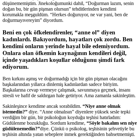
düşünememiştim. Jinekoloğumunki dahil, “Doğurman lazım, senin
doğan bu, bir gün pişman olursun” tehditlerinden kendimi
korumakla meşguldüm. “Herkes doğuruyor, ne var yani, ben de
doğurmayıvereyim” diyordum.
Beni en çok öfkelendirenler, “anne ol” diyen
kadınlardı. Bakıyordum, hayatları çok zordu. Ben
kendimi onların yerinde hayal bile edemiyordum.
Onlara olan öfkemin kaynağının kendileri değil,
içinde yaşadıkları koşullar olduğunu şimdi fark
ediyorum.
Ben kırkını aşmış ve doğurmadığı için bir gün pişman olacağını
başkalarından yıllarca dinlemiş kadınlardan sadece biriyim.
Başkalarına cevap vermeye çalışmak, savunmaya geçmek, insanı
stresli ve hafif de saldırgan hale getiriyor. Ama zamanla sakinleştim.
Sakinleşince kendime ancak sorabildim.
“Niye anne olmak
istemedin?”
diye. “Anne olmalısın” diyenlere yüksek sesle tepki
verdiğim bir gün, bir psikoloğun koyduğu teşhisi hatırladım:
Güdülenme bozukluğu. Sordum kendime,
“Söyle bakalım sen niye
güdülenemedin?”
diye. Çünkü o psikolog, teşhisinin şehvetiyle bu
teşhisin altında yatan sebeplere inmek gerektiğinden bahsetmemişti.