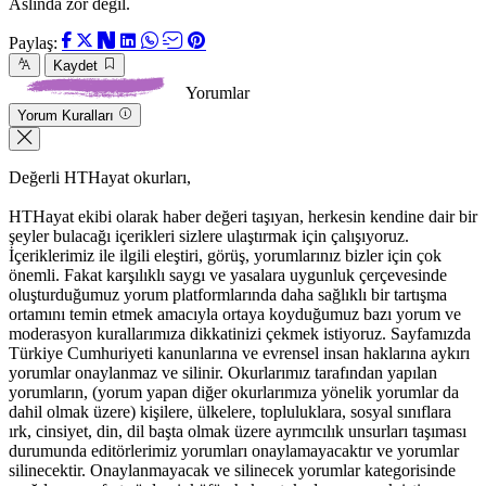
Aslında zor değil.
Paylaş:
Kaydet
Yorumlar
Yorum Kuralları
Değerli HTHayat okurları,
HTHayat ekibi olarak haber değeri taşıyan, herkesin kendine dair bir
şeyler bulacağı içerikleri sizlere ulaştırmak için çalışıyoruz.
İçeriklerimiz ile ilgili eleştiri, görüş, yorumlarınız bizler için çok
önemli. Fakat karşılıklı saygı ve yasalara uygunluk çerçevesinde
oluşturduğumuz yorum platformlarında daha sağlıklı bir tartışma
ortamını temin etmek amacıyla ortaya koyduğumuz bazı yorum ve
moderasyon kurallarımıza dikkatinizi çekmek istiyoruz. Sayfamızda
Türkiye Cumhuriyeti kanunlarına ve evrensel insan haklarına aykırı
yorumlar onaylanmaz ve silinir. Okurlarımız tarafından yapılan
yorumların, (yorum yapan diğer okurlarımıza yönelik yorumlar da
dahil olmak üzere) kişilere, ülkelere, topluluklara, sosyal sınıflara
ırk, cinsiyet, din, dil başta olmak üzere ayrımcılık unsurları taşıması
durumunda editörlerimiz yorumları onaylamayacaktır ve yorumlar
silinecektir. Onaylanmayacak ve silinecek yorumlar kategorisinde