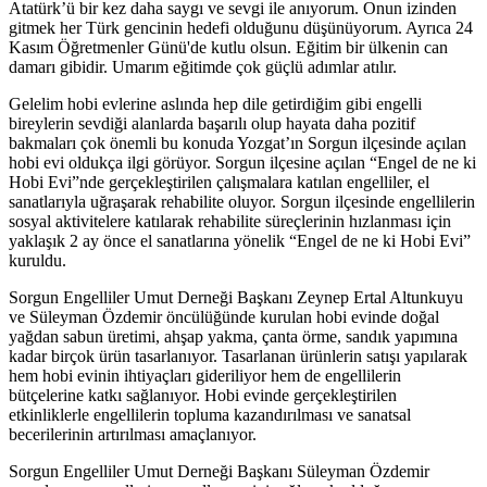
Atatürk’ü bir kez daha saygı ve sevgi ile anıyorum. Onun izinden
gitmek her Türk gencinin hedefi olduğunu düşünüyorum. Ayrıca 24
Kasım Öğretmenler Günü'de kutlu olsun. Eğitim bir ülkenin can
damarı gibidir. Umarım eğitimde çok güçlü adımlar atılır.
Gelelim hobi evlerine aslında hep dile getirdiğim gibi engelli
bireylerin sevdiği alanlarda başarılı olup hayata daha pozitif
bakmaları çok önemli bu konuda Yozgat’ın Sorgun ilçesinde açılan
hobi evi oldukça ilgi görüyor. Sorgun ilçesine açılan “Engel de ne ki
Hobi Evi”nde gerçekleştirilen çalışmalara katılan engelliler, el
sanatlarıyla uğraşarak rehabilite oluyor. Sorgun ilçesinde engellilerin
sosyal aktivitelere katılarak rehabilite süreçlerinin hızlanması için
yaklaşık 2 ay önce el sanatlarına yönelik “Engel de ne ki Hobi Evi”
kuruldu.
Sorgun Engelliler Umut Derneği Başkanı Zeynep Ertal Altunkuyu
ve Süleyman Özdemir öncülüğünde kurulan hobi evinde doğal
yağdan sabun üretimi, ahşap yakma, çanta örme, sandık yapımına
kadar birçok ürün tasarlanıyor. Tasarlanan ürünlerin satışı yapılarak
hem hobi evinin ihtiyaçları gideriliyor hem de engellilerin
bütçelerine katkı sağlanıyor. Hobi evinde gerçekleştirilen
etkinliklerle engellilerin topluma kazandırılması ve sanatsal
becerilerinin artırılması amaçlanıyor.
Sorgun Engelliler Umut Derneği Başkanı Süleyman Özdemir