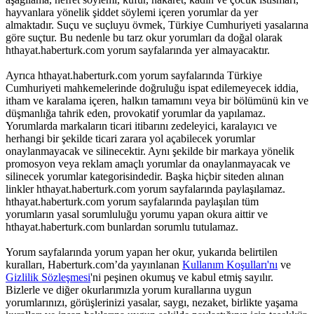
hayvanlara yönelik şiddet söylemi içeren yorumlar da yer
almaktadır. Suçu ve suçluyu övmek, Türkiye Cumhuriyeti yasalarına
göre suçtur. Bu nedenle bu tarz okur yorumları da doğal olarak
hthayat.haberturk.com yorum sayfalarında yer almayacaktır.
Ayrıca hthayat.haberturk.com yorum sayfalarında Türkiye
Cumhuriyeti mahkemelerinde doğruluğu ispat edilemeyecek iddia,
itham ve karalama içeren, halkın tamamını veya bir bölümünü kin ve
düşmanlığa tahrik eden, provokatif yorumlar da yapılamaz.
Yorumlarda markaların ticari itibarını zedeleyici, karalayıcı ve
herhangi bir şekilde ticari zarara yol açabilecek yorumlar
onaylanmayacak ve silinecektir. Aynı şekilde bir markaya yönelik
promosyon veya reklam amaçlı yorumlar da onaylanmayacak ve
silinecek yorumlar kategorisindedir. Başka hiçbir siteden alınan
linkler hthayat.haberturk.com yorum sayfalarında paylaşılamaz.
hthayat.haberturk.com yorum sayfalarında paylaşılan tüm
yorumların yasal sorumluluğu yorumu yapan okura aittir ve
hthayat.haberturk.com bunlardan sorumlu tutulamaz.
Yorum sayfalarında yorum yapan her okur, yukarıda belirtilen
kuralları, Haberturk.com’da yayınlanan
Kullanım Koşulları'nı
ve
Gizlilik Sözleşmesi
'ni peşinen okumuş ve kabul etmiş sayılır.
Bizlerle ve diğer okurlarımızla yorum kurallarına uygun
yorumlarınızı, görüşlerinizi yasalar, saygı, nezaket, birlikte yaşama