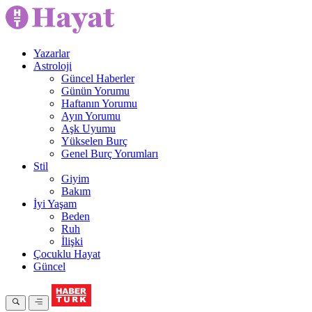
Yazarlar
Astroloji
Güncel Haberler
Günün Yorumu
Haftanın Yorumu
Ayın Yorumu
Aşk Uyumu
Yükselen Burç
Genel Burç Yorumları
Stil
Giyim
Bakım
İyi Yaşam
Beden
Ruh
İlişki
Çocuklu Hayat
Güncel