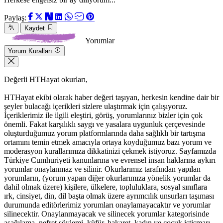
Paylaş:
Kaydet
Yorumlar
Yorum Kuralları
Değerli HTHayat okurları,
HTHayat ekibi olarak haber değeri taşıyan, herkesin kendine dair bir
şeyler bulacağı içerikleri sizlere ulaştırmak için çalışıyoruz.
İçeriklerimiz ile ilgili eleştiri, görüş, yorumlarınız bizler için çok
önemli. Fakat karşılıklı saygı ve yasalara uygunluk çerçevesinde
oluşturduğumuz yorum platformlarında daha sağlıklı bir tartışma
ortamını temin etmek amacıyla ortaya koyduğumuz bazı yorum ve
moderasyon kurallarımıza dikkatinizi çekmek istiyoruz. Sayfamızda
Türkiye Cumhuriyeti kanunlarına ve evrensel insan haklarına aykırı
yorumlar onaylanmaz ve silinir. Okurlarımız tarafından yapılan
yorumların, (yorum yapan diğer okurlarımıza yönelik yorumlar da
dahil olmak üzere) kişilere, ülkelere, topluluklara, sosyal sınıflara
ırk, cinsiyet, din, dil başta olmak üzere ayrımcılık unsurları taşıması
durumunda editörlerimiz yorumları onaylamayacaktır ve yorumlar
silinecektir. Onaylanmayacak ve silinecek yorumlar kategorisinde
aşağılama, nefret söylemi, küfür, hakaret, kadın ve çocuk istismarı,