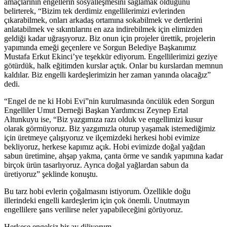
amaçlarının engellerin sosyalleşmesini sağlamak olduğunu
belirterek, “Bizim tek derdimiz engellilerimizi evlerinden
çıkarabilmek, onları arkadaş ortamına sokabilmek ve dertlerini
anlatabilmek ve sıkıntılarını en aza indirebilmek için elimizden
geldiği kadar uğraşıyoruz. Biz onun için projeler ürettik, projelerin
yapımında emeği geçenlere ve Sorgun Belediye Başkanımız
Mustafa Erkut Ekinci’ye teşekkür ediyorum. Engellilerimizi geziye
götürdük, halk eğitimden kurslar açtık. Onlar bu kurslardan memnun
kaldılar. Biz engelli kardeşlerimizin her zaman yanında olacağız”
dedi.
“Engel de ne ki Hobi Evi”nin kurulmasında öncülük eden Sorgun
Engelliler Umut Derneği Başkan Yardımcısı Zeynep Ertal
Altunkuyu ise, “Biz yazgımıza razı olduk ve engellimizi kusur
olarak görmüyoruz. Biz yazgımızla oturup yaşamak istemediğimiz
için üretmeye çalışıyoruz ve ilçemizdeki herkesi hobi evimize
bekliyoruz, herkese kapımız açık. Hobi evimizde doğal yağdan
sabun üretimine, ahşap yakma, çanta örme ve sandık yapımına kadar
birçok ürün tasarlıyoruz. Ayrıca doğal yağlardan sabun da
üretiyoruz” şeklinde konuştu.
Bu tarz hobi evlerin çoğalmasını istiyorum. Özellikle doğu
illerindeki engelli kardeşlerim için çok önemli. Unutmayın
engellilere şans verilirse neler yapabileceğini görüyoruz.
Herkese engelsiz bir ay diliyorum...