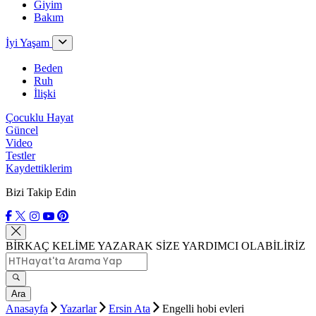
Giyim
Bakım
İyi Yaşam
Beden
Ruh
İlişki
Çocuklu Hayat
Güncel
Video
Testler
Kaydettiklerim
Bizi Takip Edin
BİRKAÇ KELİME YAZARAK SİZE YARDIMCI OLABİLİRİZ
Ara
Anasayfa
Yazarlar
Ersin Ata
Engelli hobi evleri