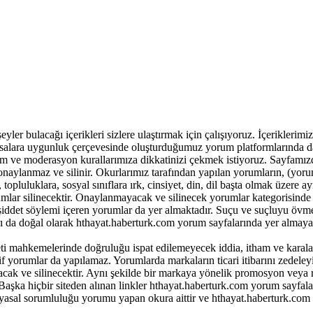
r bulacağı içerikleri sizlere ulaştırmak için çalışıyoruz. İçeriklerimiz ile
 yasalara uygunluk çerçevesinde oluşturduğumuz yorum platformlarında da
m ve moderasyon kurallarımıza dikkatinizi çekmek istiyoruz. Sayfamız
onaylanmaz ve silinir. Okurlarımız tarafından yapılan yorumların, (yor
opluluklara, sosyal sınıflara ırk, cinsiyet, din, dil başta olmak üzere ay
lar silinecektir. Onaylanmayacak ve silinecek yorumlar kategorisinde 
k şiddet söylemi içeren yorumlar da yer almaktadır. Suçu ve suçluyu övm
ı da doğal olarak hthayat.haberturk.com yorum sayfalarında yer almayac
i mahkemelerinde doğruluğu ispat edilemeyecek iddia, itham ve karala
yorumlar da yapılamaz. Yorumlarda markaların ticari itibarını zedeleyic
yacak ve silinecektir. Aynı şekilde bir markaya yönelik promosyon veya
aşka hiçbir siteden alınan linkler hthayat.haberturk.com yorum sayfala
 yasal sorumluluğu yorumu yapan okura aittir ve hthayat.haberturk.com