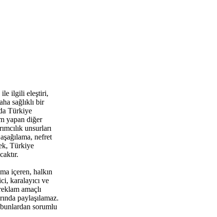
 ilgili eleştiri,
ha sağlıklı bir
da Türkiye
um yapan diğer
rımcılık unsurları
aşağılama, nefret
ek, Türkiye
aktır.
ma içeren, halkın
i, karalayıcı ve
 reklam amaçlı
rında paylaşılamaz.
 bunlardan sorumlu