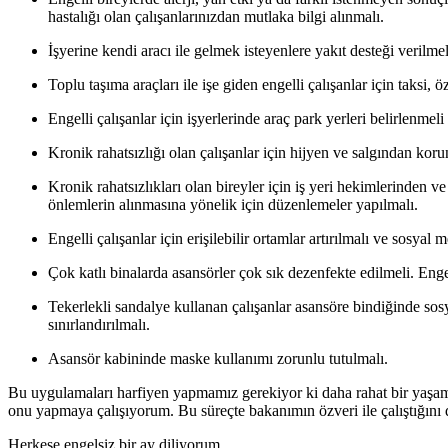
hastalığı olan çalışanlarınızdan mutlaka bilgi alınmalı.
İşyerine kendi aracı ile gelmek isteyenlere yakıt desteği verilmel
Toplu taşıma araçları ile işe giden engelli çalışanlar için taksi, 
Engelli çal
ışanlar için işyerlerinde araç park yerleri belirlenmeli 
Kronik rahats
ızlığı olan çalışanlar için hijyen ve salgından kor
Kronik rahats
ızlıkları olan bireyler için iş yeri hekimlerinden v
önlemlerin alınmasına yönelik için düzenlemeler yapılmalı.
Engelli çal
ışanlar için erişilebilir ortamlar artırılmalı ve sosyal
Çok katl
ı binalarda asansörler çok sık dezenfekte edilmeli. Enge
Tekerlekli sandalye kullanan çal
ışanlar asansöre bindiğinde sos
sınırlandırılmalı.
Asansör kabininde maske kullan
ımı zorunlu tutulmalı.
Bu uygulamalar
ı harfiyen yapmamız gerekiyor ki daha rahat bir yaşa
onu yapmaya çalışıyorum. Bu süreçte bakanımın özveri ile çalıştığını 
Herkese engels
i
z b
i
r ay d
i
l
i
yorum...