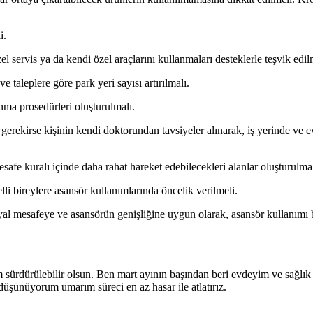
i.
özel servis ya da kendi özel araçlarını kullanmaları desteklerle teşvik edil
ve taleplere göre park yeri sayısı artırılmalı.
unma prosedürleri oluşturulmalı.
e gerekirse kişinin kendi doktorundan tavsiyeler alınarak, iş yerinde ve e
 mesafe kuralı içinde daha rahat hareket edebilecekleri alanlar oluşturulmal
lli bireylere asansör kullanımlarında öncelik verilmeli.
yal mesafeye ve asansörün genişliğine uygun olarak, asansör kullanımı bi
m sürdürülebilir olsun. Ben
m
art ayının başından beri evdeyim ve sağlı
düşünüyorum umarım süreci en az hasar ile atlatırız.