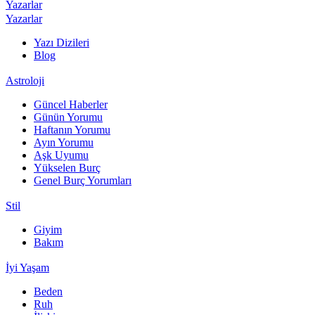
Yazarlar
Yazarlar
Yazı Dizileri
Blog
Astroloji
Güncel Haberler
Günün Yorumu
Haftanın Yorumu
Ayın Yorumu
Aşk Uyumu
Yükselen Burç
Genel Burç Yorumları
Stil
Giyim
Bakım
İyi Yaşam
Beden
Ruh