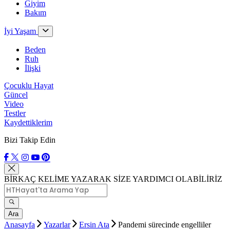
Giyim
Bakım
İyi Yaşam
Beden
Ruh
İlişki
Çocuklu Hayat
Güncel
Video
Testler
Kaydettiklerim
Bizi Takip Edin
BİRKAÇ KELİME YAZARAK SİZE YARDIMCI OLABİLİRİZ
Ara
Anasayfa
Yazarlar
Ersin Ata
Pandemi sürecinde engelliler