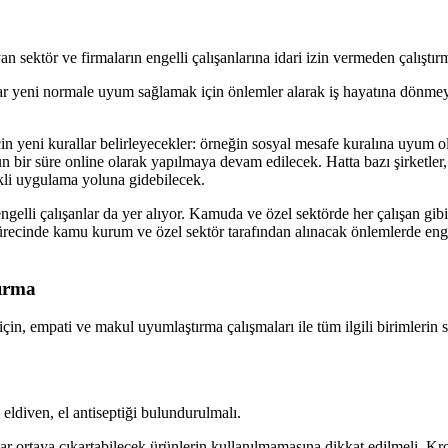
sektör ve firmaların engelli çalışanlarına idari izin vermeden çalıştırma
alar yeni normale uyum sağlamak için önlemler alarak iş hayatına dönmey
in yeni kurallar belirleyecekler:
ö
rne
ğin sosyal mesafe kuralına uyum 
 bir süre online olarak yapılmaya devam edilecek. Hatta bazı şirketler,
kli uygulama yoluna gidebilecek.
ngelli çalışanlar da yer alıyor. Kamuda ve özel sektörde her çalışan gibi 
ecinde kamu kurum ve özel sektör tarafından alınacak önlemlerde engell
tırma
sı için, empati ve makul uyumlaştırma çalışmaları ile tüm ilgili birimlerin
 eldiven, el antiseptiği bulundurulmalı.
ar ortaya çıkartabilecek ürünlerin kullanılmamasına dikkat edilmeli. Kr