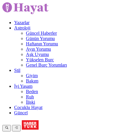
Yazarlar
Astroloji
Güncel Haberler
Günün Yorumu
Haftanın Yorumu
Ayın Yorumu
Aşk Uyumu
Yükselen Burç
Genel Burç Yorumları
Stil
Giyim
Bakım
İyi Yaşam
Beden
Ruh
İlişki
Çocuklu Hayat
Güncel