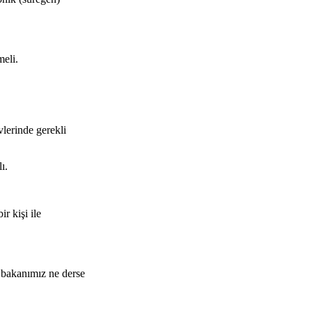
meli.
vlerinde gerekli
ı.
r kişi ile
k bakanımız ne derse