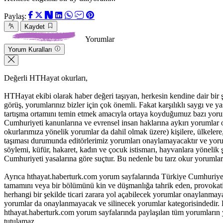
Paylaş:
Kaydet
Yorumlar
Yorum Kuralları
Değerli HTHayat okurları,
HTHayat ekibi olarak haber değeri taşıyan, herkesin kendine dair bir şeyle
görüş, yorumlarınız bizler için çok önemli. Fakat karşılıklı saygı ve
tartışma ortamını temin etmek amacıyla ortaya koyduğumuz bazı yoru
Cumhuriyeti kanunlarına ve evrensel insan haklarına aykırı yorumlar 
okurlarımıza yönelik yorumlar da dahil olmak üzere) kişilere, ülkelere, t
taşıması durumunda editörlerimiz yorumları onaylamayacaktır ve yorum
söylemi, küfür, hakaret, kadın ve çocuk istismarı, hayvanlara yöneli
Cumhuriyeti yasalarına göre suçtur. Bu nedenle bu tarz okur yorumlar
Ayrıca hthayat.haberturk.com yorum sayfalarında Türkiye Cumhuriyet
tamamını veya bir bölümünü kin ve düşmanlığa tahrik eden, provokatif 
herhangi bir şekilde ticari zarara yol açabilecek yorumlar onaylanma
yorumlar da onaylanmayacak ve silinecek yorumlar kategorisindedir. B
hthayat.haberturk.com yorum sayfalarında paylaşılan tüm yorumların
tutulamaz.