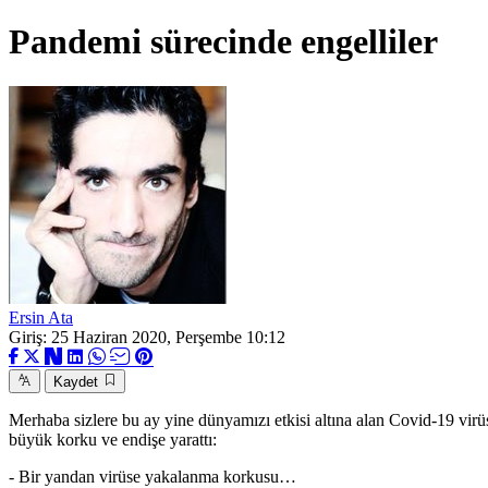
Pandemi sürecinde engelliler
Ersin Ata
Giriş: 25 Haziran 2020, Perşembe 10:12
Kaydet
Merhaba sizlere bu ay yine dünyam
ızı etkisi altına alan Covid-19 vi
büyük korku ve endişe yarattı:
- Bir yandan virüse yakalanma korkusu…