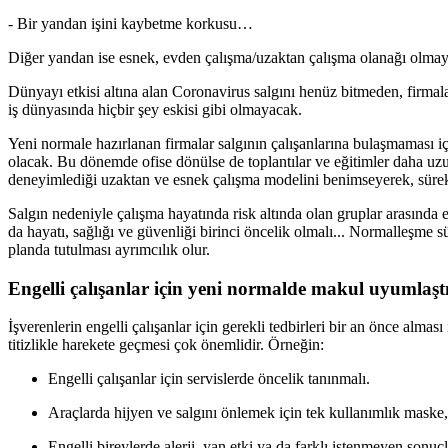
- Bir yandan işini kaybetme korkusu…
Di
ğer yandan ise esnek, evden çalışma/uzaktan çalışma olanağı olmayan 
Dünyay
ı etkisi altına alan Coronavirus salgını henüz bitmeden, firm
iş dünyasında hiçbir şey eskisi gibi olmayacak.
Yeni normale haz
ırlanan firmalar salgının çalışanlarına bulaşmaması iç
olacak. Bu dönemde ofise dönülse de toplantılar ve eğitimler daha uzun
deneyimlediği uzaktan ve esnek çalışma modelini benimseyerek, süre
Salg
ın nedeniyle çalışma hayatında risk altında olan gruplar arasında e
da hayatı, sağlığı ve güvenliği birinci öncelik olmalı...
Normalleşme sür
planda tutulması ayrımcılık olur.
Engelli çalışanlar için yeni normalde makul uyumlaş
İşverenlerin engelli çalışanlar için gerekli tedbirleri bir an önce alma
titizlikle harekete geçmesi çok önemlidir. Örneğin:
Engelli çal
ışanlar için servislerde öncelik tanınmalı.
Araçlarda hijyen ve salg
ını önlemek için tek kullanımlık maske,
Engelli bireylerde alerji, yan etki ya da farkl
ı istenmeyen sonuçl