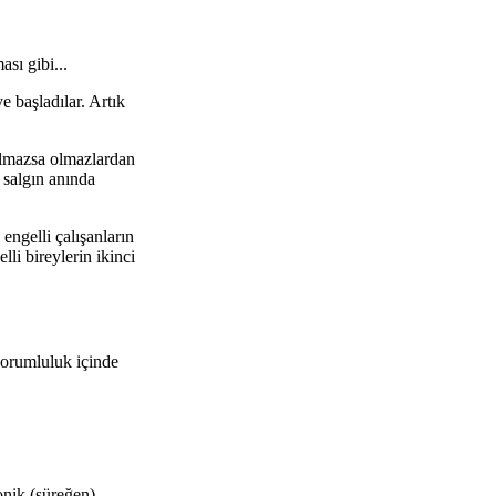
sı gibi...
e başladılar.
Art
ık
olmazsa olmazlardan
 salgın anında
engelli çalışanların
i bireylerin ikinci
 sorumluluk içinde
onik (süreğen)