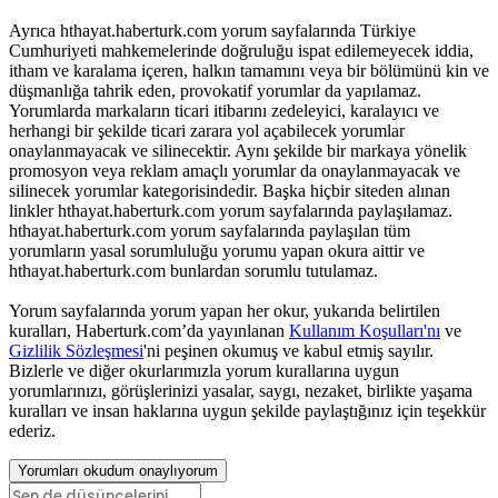
Ayrıca hthayat.haberturk.com yorum sayfalarında Türkiye
Cumhuriyeti mahkemelerinde doğruluğu ispat edilemeyecek iddia,
itham ve karalama içeren, halkın tamamını veya bir bölümünü kin ve
düşmanlığa tahrik eden, provokatif yorumlar da yapılamaz.
Yorumlarda markaların ticari itibarını zedeleyici, karalayıcı ve
herhangi bir şekilde ticari zarara yol açabilecek yorumlar
onaylanmayacak ve silinecektir. Aynı şekilde bir markaya yönelik
promosyon veya reklam amaçlı yorumlar da onaylanmayacak ve
silinecek yorumlar kategorisindedir. Başka hiçbir siteden alınan
linkler hthayat.haberturk.com yorum sayfalarında paylaşılamaz.
hthayat.haberturk.com yorum sayfalarında paylaşılan tüm
yorumların yasal sorumluluğu yorumu yapan okura aittir ve
hthayat.haberturk.com bunlardan sorumlu tutulamaz.
Yorum sayfalarında yorum yapan her okur, yukarıda belirtilen
kuralları, Haberturk.com’da yayınlanan
Kullanım Koşulları'nı
ve
Gizlilik Sözleşmesi
'ni peşinen okumuş ve kabul etmiş sayılır.
Bizlerle ve diğer okurlarımızla yorum kurallarına uygun
yorumlarınızı, görüşlerinizi yasalar, saygı, nezaket, birlikte yaşama
kuralları ve insan haklarına uygun şekilde paylaştığınız için teşekkür
ederiz.
Yorumları okudum onaylıyorum