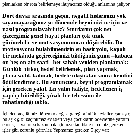
planlarken bir rota belirlemeye ihtiyacımız olduğu anlamına geliyor.
Dört duvar arasında geçen, negatif hislerimizi yok
sayamayacağımız şu dönemde beynimizi ne için ve
nasıl programlayabiliriz? Sınırlarını çok net
çizeceğimiz genel hayat planları çok uzak
görünebilir ve motivasyonumuzu düşürebilir. Bu
motivasyonu bulabilmemizin en basit yolu, kapalı
bir mekânda geçireceğimizi bildiğimiz günü –kabaca
on beş-on altı saati– her sabah yeniden planlamak:
Günlük birkaç hedef belirlemek, plan yapmak,
plana sadık kalmak, hedefe ulaştıktan sonra kendini
ödüllendirmek. Bu sonuncusu, beyni programlamak
için gereken yakıt. En yalın haliyle, hedeflenen iş
yapılıp bitirildiği, yüzde bir tebessüm ile
rahatlandığı tablo.
İçinden geçtiğimiz dönemin doğası gereği günlük hedefler, çamaşır,
bulaşık gibi kaçınılmaz ev işleri veya çocukların ödevlerine yardım
etmek, hayatımızı kazanmak için uzaktan idare etmemiz gereken
işler gibi zorunlu görevler. Yapmamız gereken 5 şey var: