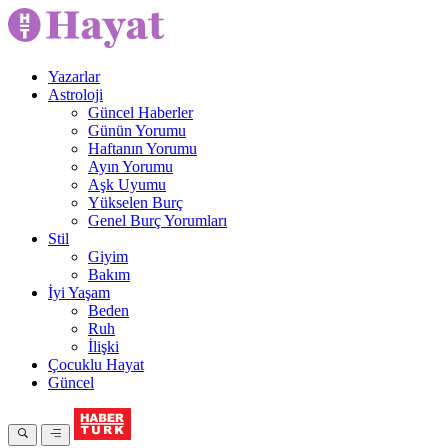
Yazarlar
Astroloji
Güncel Haberler
Günün Yorumu
Haftanın Yorumu
Ayın Yorumu
Aşk Uyumu
Yükselen Burç
Genel Burç Yorumları
Stil
Giyim
Bakım
İyi Yaşam
Beden
Ruh
İlişki
Çocuklu Hayat
Güncel