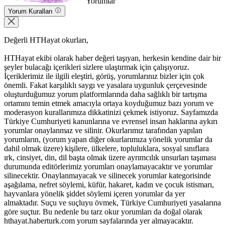
Yorumlar
Yorum Kuralları
Değerli HTHayat okurları,
HTHayat ekibi olarak haber değeri taşıyan, herkesin kendine dair bir
şeyler bulacağı içerikleri sizlere ulaştırmak için çalışıyoruz.
İçeriklerimiz ile ilgili eleştiri, görüş, yorumlarınız bizler için çok
önemli. Fakat karşılıklı saygı ve yasalara uygunluk çerçevesinde
oluşturduğumuz yorum platformlarında daha sağlıklı bir tartışma
ortamını temin etmek amacıyla ortaya koyduğumuz bazı yorum ve
moderasyon kurallarımıza dikkatinizi çekmek istiyoruz. Sayfamızda
Türkiye Cumhuriyeti kanunlarına ve evrensel insan haklarına aykırı
yorumlar onaylanmaz ve silinir. Okurlarımız tarafından yapılan
yorumların, (yorum yapan diğer okurlarımıza yönelik yorumlar da
dahil olmak üzere) kişilere, ülkelere, topluluklara, sosyal sınıflara
ırk, cinsiyet, din, dil başta olmak üzere ayrımcılık unsurları taşıması
durumunda editörlerimiz yorumları onaylamayacaktır ve yorumlar
silinecektir. Onaylanmayacak ve silinecek yorumlar kategorisinde
aşağılama, nefret söylemi, küfür, hakaret, kadın ve çocuk istismarı,
hayvanlara yönelik şiddet söylemi içeren yorumlar da yer
almaktadır. Suçu ve suçluyu övmek, Türkiye Cumhuriyeti yasalarına
göre suçtur. Bu nedenle bu tarz okur yorumları da doğal olarak
hthayat.haberturk.com yorum sayfalarında yer almayacaktır.