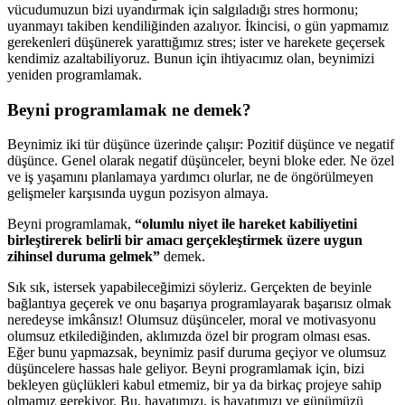
vücudumuzun bizi uyandırmak için salgıladığı stres hormonu;
uyanmayı takiben kendiliğinden azalıyor. İkincisi, o gün yapmamız
gerekenleri düşünerek yarattığımız stres; ister ve harekete geçersek
kendimiz azaltabiliyoruz. Bunun için ihtiyacımız olan, beynimizi
yeniden programlamak.
Beyni programlamak ne demek?
Beynimiz iki tür düşünce üzerinde çalışır: Pozitif düşünce ve negatif
düşünce. Genel olarak negatif düşünceler, beyni bloke eder. Ne özel
ve iş yaşamını planlamaya yardımcı olurlar, ne de öngörülmeyen
gelişmeler karşısında uygun pozisyon almaya.
Beyni programlamak,
“olumlu niyet ile hareket kabiliyetini
birleştirerek belirli bir amacı gerçekleştirmek üzere uygun
zihinsel duruma gelmek”
demek.
Sık sık, istersek yapabileceğimizi söyleriz. Gerçekten de beyinle
bağlantıya geçerek ve onu başarıya programlayarak başarısız olmak
neredeyse imkânsız! Olumsuz düşünceler, moral ve motivasyonu
olumsuz etkilediğinden, aklımızda özel bir program olması esas.
Eğer bunu yapmazsak, beynimiz pasif duruma geçiyor ve olumsuz
düşüncelere hassas hale geliyor. Beyni programlamak için, bizi
bekleyen güçlükleri kabul etmemiz, bir ya da birkaç projeye sahip
olmamız gerekiyor. Bu, hayatımızı, iş hayatımızı ve günümüzü