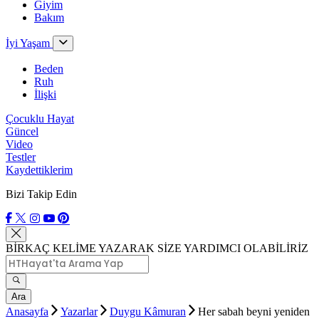
Giyim
Bakım
İyi Yaşam
Beden
Ruh
İlişki
Çocuklu Hayat
Güncel
Video
Testler
Kaydettiklerim
Bizi Takip Edin
BİRKAÇ KELİME YAZARAK SİZE YARDIMCI OLABİLİRİZ
Ara
Anasayfa
Yazarlar
Duygu Kâmuran
Her sabah beyni yeniden