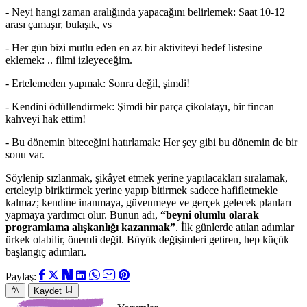
- Neyi hangi zaman aralığında yapacağını belirlemek: Saat 10-12
arası çamaşır, bulaşık, vs
- Her gün bizi mutlu eden en az bir aktiviteyi hedef listesine
eklemek: .. filmi izleyeceğim.
- Ertelemeden yapmak: Sonra değil, şimdi!
- Kendini ödüllendirmek: Şimdi bir parça çikolatayı, bir fincan
kahveyi hak ettim!
- Bu dönemin biteceğini hatırlamak: Her şey gibi bu dönemin de bir
sonu var.
Söylenip sızlanmak, şikâyet etmek yerine yapılacakları sıralamak,
erteleyip biriktirmek yerine yapıp bitirmek sadece hafifletmekle
kalmaz; kendine inanmaya, güvenmeye ve gerçek gelecek planları
yapmaya yardımcı olur. Bunun adı,
“beyni olumlu olarak
programlama alışkanlığı kazanmak”
. İlk günlerde atılan adımlar
ürkek olabilir, önemli değil. Büyük değişimleri getiren, hep küçük
başlangıç adımları.
Paylaş:
Kaydet