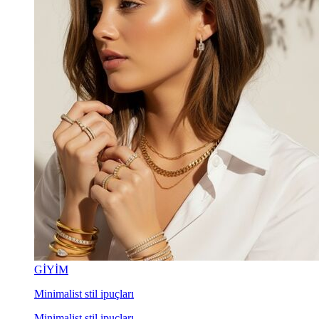
GİYİM
Minimalist stil ipuçları
Minimalist stil ipuçları