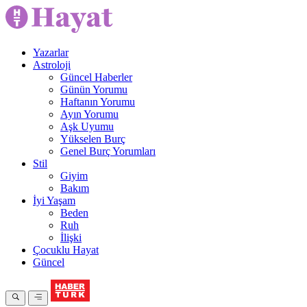
Yazarlar
Astroloji
Güncel Haberler
Günün Yorumu
Haftanın Yorumu
Ayın Yorumu
Aşk Uyumu
Yükselen Burç
Genel Burç Yorumları
Stil
Giyim
Bakım
İyi Yaşam
Beden
Ruh
İlişki
Çocuklu Hayat
Güncel