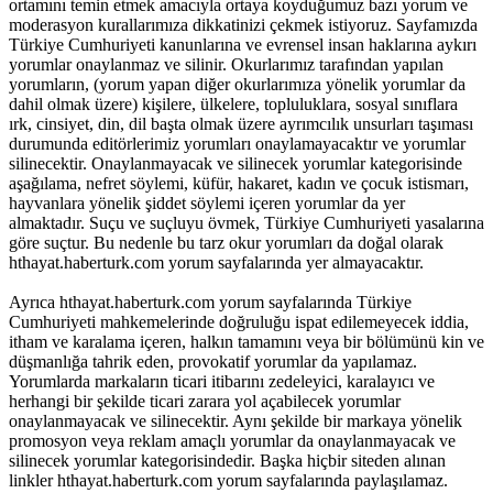
ortamını temin etmek amacıyla ortaya koyduğumuz bazı yorum ve
moderasyon kurallarımıza dikkatinizi çekmek istiyoruz. Sayfamızda
Türkiye Cumhuriyeti kanunlarına ve evrensel insan haklarına aykırı
yorumlar onaylanmaz ve silinir. Okurlarımız tarafından yapılan
yorumların, (yorum yapan diğer okurlarımıza yönelik yorumlar da
dahil olmak üzere) kişilere, ülkelere, topluluklara, sosyal sınıflara
ırk, cinsiyet, din, dil başta olmak üzere ayrımcılık unsurları taşıması
durumunda editörlerimiz yorumları onaylamayacaktır ve yorumlar
silinecektir. Onaylanmayacak ve silinecek yorumlar kategorisinde
aşağılama, nefret söylemi, küfür, hakaret, kadın ve çocuk istismarı,
hayvanlara yönelik şiddet söylemi içeren yorumlar da yer
almaktadır. Suçu ve suçluyu övmek, Türkiye Cumhuriyeti yasalarına
göre suçtur. Bu nedenle bu tarz okur yorumları da doğal olarak
hthayat.haberturk.com yorum sayfalarında yer almayacaktır.
Ayrıca hthayat.haberturk.com yorum sayfalarında Türkiye
Cumhuriyeti mahkemelerinde doğruluğu ispat edilemeyecek iddia,
itham ve karalama içeren, halkın tamamını veya bir bölümünü kin ve
düşmanlığa tahrik eden, provokatif yorumlar da yapılamaz.
Yorumlarda markaların ticari itibarını zedeleyici, karalayıcı ve
herhangi bir şekilde ticari zarara yol açabilecek yorumlar
onaylanmayacak ve silinecektir. Aynı şekilde bir markaya yönelik
promosyon veya reklam amaçlı yorumlar da onaylanmayacak ve
silinecek yorumlar kategorisindedir. Başka hiçbir siteden alınan
linkler hthayat.haberturk.com yorum sayfalarında paylaşılamaz.