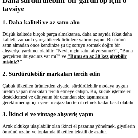
Daha sürdürülebilir bir gardırop için 6
tavsiye
1. Daha kaliteli ve az satın alın
Düşük kalitede birçok parça almaktansa, daha az sayıda fakat daha
kaliteli, zamanla yarışabilecek ürünlere yatırım yapın. Bir ürünü
satın almadan önce kendinize şu üç soruyu sormak doğru bir
alışverişe yardımcı olabilir: "Neyi, niçin satın alıyorsunuz?", "Buna
gerçekten ihtiyacınız var mı?" ve
"Bunu en az 30 kez giyebilir
misiniz?"
2. Sürdürülebilir markaları tercih edin
Çabuk tüketilen ürünlerden ziyade, sürdürülebilir modaya uygun
üretim yapan markaları tercih etmeye çalışın. Bu, küçük işletmeleri
desteklemesi ve dünyanın bir ucundan size taşınmasını
gerektirmediği için yerel mağazaları tercih etmek kadar basit olabilir.
3. İkinci el ve vintage alışveriş yapın
Artık oldukça ulaşılabilir olan ikinci el pazarına yönelmek, giysilerin
ömrünü uzatır, ve toplamda tüketilen tekstili de azaltır.