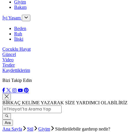
Giyim
Bakım
İyi Yaşam
Beden
Ruh
İlişki
Çocuklu Hayat
Güncel
Video
Testler
Kaydettiklerim
Bizi Takip Edin
BİRKAÇ KELİME YAZARAK SİZE YARDIMCI OLABİLİRİZ
Ara
Ana Sayfa
Stil
Giyim
Sürdürülebilir gardırop nedir?