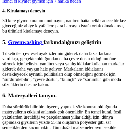
İkinci el kıyafet giymek için 7 harika neden
4. Kiralamayı deneyin
30 kere giyme kuralını unutmayın, nadiren hatta belki sadece bir kez
giyeceğiniz abiye kıyafetlere para harcayıp israfa ortak olmaktansa,
bu ürünleri kiralamayı deneyin.
5.
Greenwashing
farkındalığınızı geliştirin
Tüketiciler çevresel ayak izlerinin giderek daha fazla farkına
vardıkça, gerçekte olduğundan daha çevre dostu olduğunu öne
sürmek için belirsiz, yanıltıcı veya yanlış iddialar kullanan markalar
giderek daha yaygın hale geliyor. Markaların iddialarını
destekleyecek ayrıntılı politikaları olup olmadığını görmek için
"sürdürülebilir", "çevre dostu", "bilinçli" ve "sorumlu" gibi moda
sözcüklerin ötesine bakın.
6. Materyalleri tanıyın.
Daha sürdürülebilir bir alışveriş yapmak söz konusu olduğunda
materyallerin etkisini anlamak çok önemlidir. En temel kural, fosil
yakıtlardan üretildiği ve parçalanması yıllar aldığı için, dünya
çapındaki giysilerin yüzde 55'ini oluşturan polyester gibi saf
sentetiklerden kaçınmaktır. Tüm doğal malzemeler aynı şekilde