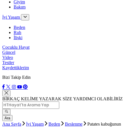
Giyim
Bakım
İyi Yaşam
Beden
Ruh
İlişki
Çocuklu Hayat
Güncel
Video
Testler
Kaydettiklerim
Bizi Takip Edin
BİRKAÇ KELİME YAZARAK SİZE YARDIMCI OLABİLİRİZ
Ara
Ana Sayfa
İyi Yaşam
Beden
Beslenme
Patates kabuğunun