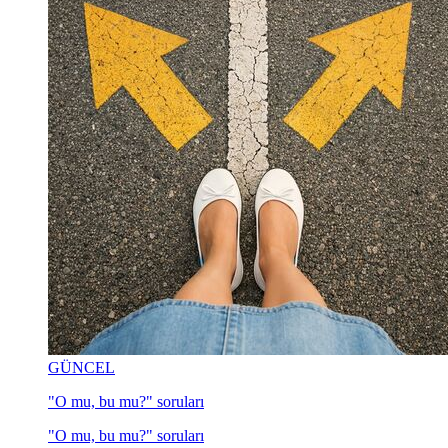
GÜNCEL
"O mu, bu mu?" soruları
"O mu, bu mu?" soruları