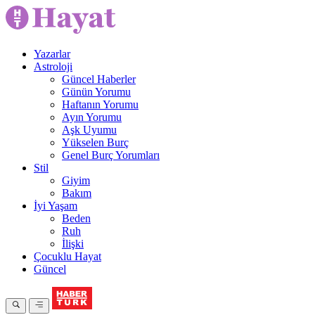
Yazarlar
Astroloji
Güncel Haberler
Günün Yorumu
Haftanın Yorumu
Ayın Yorumu
Aşk Uyumu
Yükselen Burç
Genel Burç Yorumları
Stil
Giyim
Bakım
İyi Yaşam
Beden
Ruh
İlişki
Çocuklu Hayat
Güncel