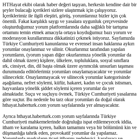
HTHayat ekibi olarak haber değeri taşıyan, herkesin kendine dair bir
şeyler bulacağı içerikleri sizlere ulaştırmak için çalışıyoruz.
İçeriklerimiz ile ilgili eleştiri, görüş, yorumlarınız bizler için çok
önemli. Fakat karşılıklı saygı ve yasalara uygunluk çerçevesinde
oluşturduğumuz yorum platformlarında daha sağlıklı bir tartışma
ortamını temin etmek amacıyla ortaya koyduğumuz bazı yorum ve
moderasyon kurallarımıza dikkatinizi çekmek istiyoruz. Sayfamızda
Türkiye Cumhuriyeti kanunlarına ve evrensel insan haklarına aykırı
yorumlar onaylanmaz ve silinir. Okurlarımız tarafından yapılan
yorumların, (yorum yapan diğer okurlarımıza yönelik yorumlar da
dahil olmak üzere) kişilere, ülkelere, topluluklara, sosyal sınıflara
ırk, cinsiyet, din, dil başta olmak üzere ayrımcılık unsurları taşıması
durumunda editörlerimiz yorumları onaylamayacaktır ve yorumlar
silinecektir. Onaylanmayacak ve silinecek yorumlar kategorisinde
aşağılama, nefret söylemi, küfür, hakaret, kadın ve çocuk istismarı,
hayvanlara yönelik şiddet söylemi içeren yorumlar da yer
almaktadır. Suçu ve suçluyu övmek, Türkiye Cumhuriyeti yasalarına
göre suçtur. Bu nedenle bu tarz okur yorumları da doğal olarak
hthayat.haberturk.com yorum sayfalarında yer almayacaktır.
Ayrıca hthayat.haberturk.com yorum sayfalarında Türkiye
Cumhuriyeti mahkemelerinde doğruluğu ispat edilemeyecek iddia,
itham ve karalama içeren, halkın tamamını veya bir bölümünü kin ve
düşmanlığa tahrik eden, provokatif yorumlar da yapılamaz.
Yorumlarda markaların ticari itibarını zedeleyici, karalayıcı ve