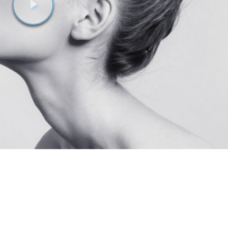
Videoyu
Oynat