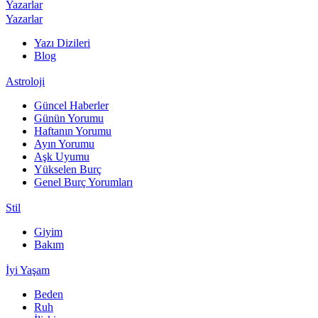
Yazarlar
Yazarlar
Yazı Dizileri
Blog
Astroloji
Güncel Haberler
Günün Yorumu
Haftanın Yorumu
Ayın Yorumu
Aşk Uyumu
Yükselen Burç
Genel Burç Yorumları
Stil
Giyim
Bakım
İyi Yaşam
Beden
Ruh