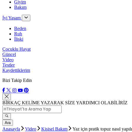
Giyim
Bakım
İyi Yaşam
Beden
Ruh
İlişki
Çocuklu Hayat
Güncel
Video
Testler
Kaydettiklerim
Bizi Takip Edin
BİRKAÇ KELİME YAZARAK SİZE YARDIMCI OLABİLİRİZ
Ara
Anasayfa
Video
Kişisel Bakım
Yaz için pratik topuz nasıl yapıl