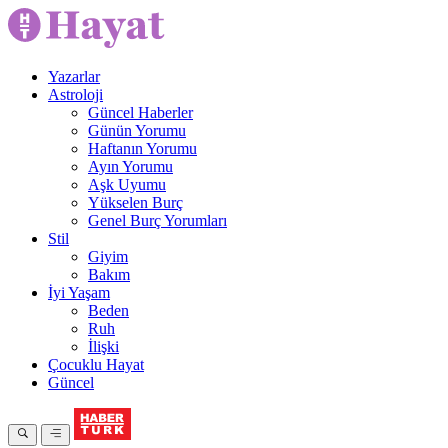
Yazarlar
Astroloji
Güncel Haberler
Günün Yorumu
Haftanın Yorumu
Ayın Yorumu
Aşk Uyumu
Yükselen Burç
Genel Burç Yorumları
Stil
Giyim
Bakım
İyi Yaşam
Beden
Ruh
İlişki
Çocuklu Hayat
Güncel