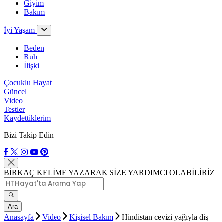
Giyim
Bakım
İyi Yaşam
Beden
Ruh
İlişki
Çocuklu Hayat
Güncel
Video
Testler
Kaydettiklerim
Bizi Takip Edin
BİRKAÇ KELİME YAZARAK SİZE YARDIMCI OLABİLİRİZ
Ara
Anasayfa
Video
Kişisel Bakım
Hindistan cevizi yağıyla diş