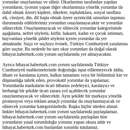
yorumlar onaylanmaz ve silinir. Okurlarımız tarafından yapılan
yorumların, (yorum yapan diğer okurlarımıza yönelik yorumlar da
dahil olmak üzere) kişilere, ülkelere, topluluklara, sosyal sınıflara
ırk, cinsiyet, din, dil başta olmak üzere ayrımcılık unsurları taşıması
durumunda editörlerimiz yorumları onaylamayacaktır ve yorumlar
silinecektir. Onaylanmayacak ve silinecek yorumlar kategorisinde
aşağılama, nefret söylemi, küfür, hakaret, kadın ve çocuk istismarı,
hayvanlara yönelik şiddet söylemi içeren yorumlar da yer
almaktadır. Suçu ve suçluyu övmek, Türkiye Cumhuriyeti yasalarına
göre suçtur. Bu nedenle bu tarz okur yorumları da doğal olarak
hthayat.haberturk.com yorum sayfalarında yer almayacaktır.
Ayrıca hthayat.haberturk.com yorum sayfalarında Türkiye
Cumhuriyeti mahkemelerinde doğruluğu ispat edilemeyecek iddia,
itham ve karalama içeren, halkın tamamını veya bir bölümünü kin ve
düşmanlığa tahrik eden, provokatif yorumlar da yapılamaz.
Yorumlarda markaların ticari itibarını zedeleyici, karalayıcı ve
herhangi bir şekilde ticari zarara yol açabilecek yorumlar
onaylanmayacak ve silinecektir. Aynı şekilde bir markaya yönelik
promosyon veya reklam amaçlı yorumlar da onaylanmayacak ve
silinecek yorumlar kategorisindedir. Başka hiçbir siteden alınan
linkler hthayat.haberturk.com yorum sayfalarında paylaşılamaz.
hthayat.haberturk.com yorum sayfalarında paylaşılan tüm
yorumların yasal sorumluluğu yorumu yapan okura aittir ve
hthayat.haberturk.com bunlardan sorumlu tutulamaz.