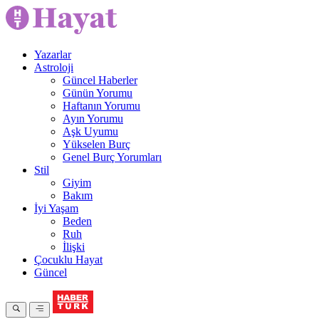
Yazarlar
Astroloji
Güncel Haberler
Günün Yorumu
Haftanın Yorumu
Ayın Yorumu
Aşk Uyumu
Yükselen Burç
Genel Burç Yorumları
Stil
Giyim
Bakım
İyi Yaşam
Beden
Ruh
İlişki
Çocuklu Hayat
Güncel