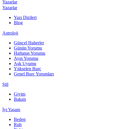
Yazarlar
Yazarlar
Yazı Dizileri
Blog
Astroloji
Güncel Haberler
Günün Yorumu
Haftanın Yorumu
Ayın Yorumu
Aşk Uyumu
Yükselen Burç
Genel Burç Yorumları
Stil
Giyim
Bakım
İyi Yaşam
Beden
Ruh