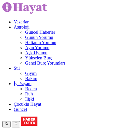
Yazarlar
Astroloji
Güncel Haberler
Günün Yorumu
Haftanın Yorumu
Ayın Yorumu
Aşk Uyumu
Yükselen Burç
Genel Burç Yorumları
Stil
Giyim
Bakım
İyi Yaşam
Beden
Ruh
İlişki
Çocuklu Hayat
Güncel