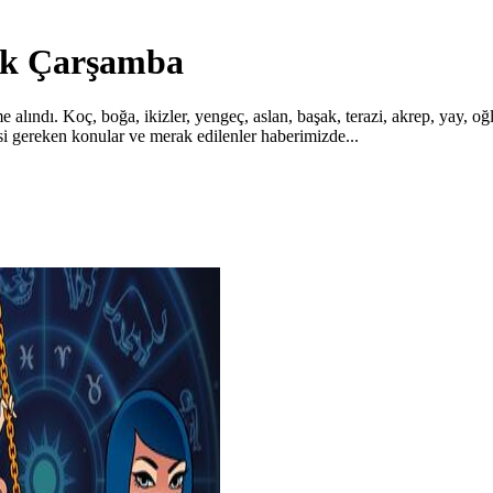
ak Çarşamba
ndı. Koç, boğa, ikizler, yengeç, aslan, başak, terazi, akrep, yay, oğl
si gereken konular ve merak edilenler haberimizde...