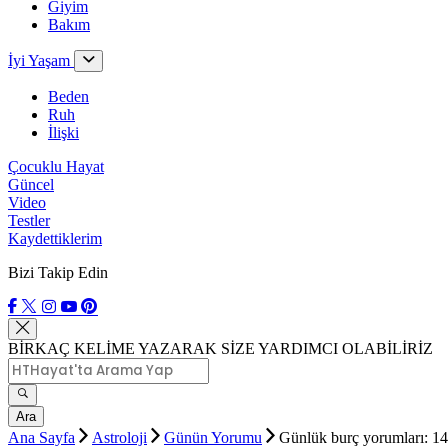
Giyim
Bakım
İyi Yaşam
Beden
Ruh
İlişki
Çocuklu Hayat
Güncel
Video
Testler
Kaydettiklerim
Bizi Takip Edin
BİRKAÇ KELİME YAZARAK SİZE YARDIMCI OLABİLİRİZ
Ara
Ana Sayfa
Astroloji
Günün Yorumu
Günlük burç yorumları: 